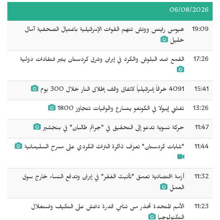
06/08/2026
19:09
هيومن رايتس ووتش تتهم القوات الإسرائيلية باغتيال الصحفية آمال
خليل
17:26
القمع ضد البلوش والكرد في إيران وشرق كردستان يثير انتقادات دولية
15:41
4091 خرقاً إسرائيلياً لاتفاق وقف إطلاق النار خلال 300 يوم
13:26
تفشي إيبولا في الكونغو يتسارع والوفيات تتجاوز 1800
11:47
حركة نسوية تدعو إلى التحقيق في "جرائم طالبان" في بنجشير
11:44
"شابات كردستان" تعزف ذاكرة التراث الكردي على مسرح السليمانية
11:32
أزمة اقتصادية تعمق "تأنيث الفقر" في إيران وتدفع النساء خارج سوق
العمل
11:23
الأمم المتحدة تحذر من تنامي قدرة داعش على التكيف واستغلال
التكنولوجيا