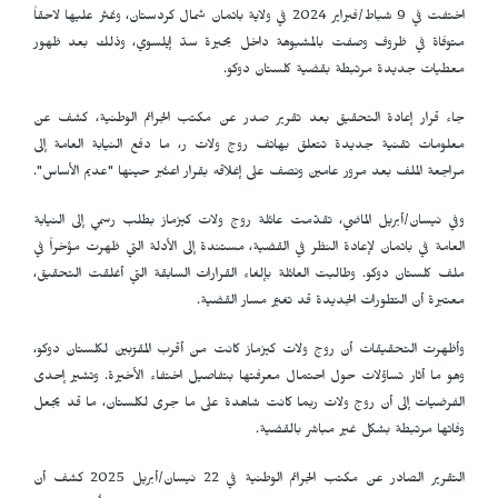
اختفت في 9 شباط/فبراير 2024 في ولاية باتمان شمال كردستان، وعُثر عليها لاحقاً
متوفاة في ظروف وصفت بالمشبوهة داخل بحيرة سدّ إيلسوي، وذلك بعد ظهور
معطيات جديدة مرتبطة بقضية كلستان دوكو.
جاء قرار إعادة التحقيق بعد تقرير صدر عن مكتب الجرائم الوطنية، كشف عن
معلومات تقنية جديدة تتعلق بهاتف روج ولات ر، ما دفع النيابة العامة إلى
مراجعة الملف بعد مرور عامين ونصف على إغلاقه بقرار اعتُبر حينها "عديم الأساس".
وفي نيسان/أبريل الماضي، تقدّمت عائلة روج ولات كيزماز بطلب رسمي إلى النيابة
العامة في باتمان لإعادة النظر في القضية، مستندة إلى الأدلة التي ظهرت مؤخراً في
ملف كلستان دوكو. وطالبت العائلة بإلغاء القرارات السابقة التي أغلقت التحقيق،
معتبرة أن التطورات الجديدة قد تغيّر مسار القضية.
وأظهرت التحقيقات أن روج ولات كيزماز كانت من أقرب المقرّبين لكلستان دوكو،
وهو ما أثار تساؤلات حول احتمال معرفتها بتفاصيل اختفاء الأخيرة. وتشير إحدى
الفرضيات إلى أن روج ولات ربما كانت شاهدة على ما جرى لكلستان، ما قد يجعل
وفاتها مرتبطة بشكل غير مباشر بالقضية.
التقرير الصادر عن مكتب الجرائم الوطنية في 22 نيسان/أبريل 2025 كشف أن