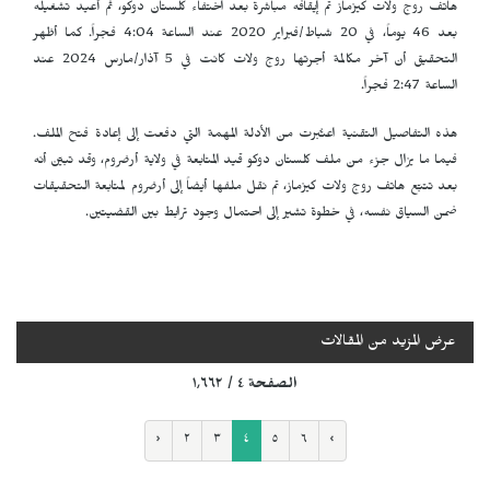
هاتف روج ولات كيزماز تم إيقافه مباشرة بعد اختفاء كلستان دوكو، ثم أُعيد تشغيله
بعد 46 يوماً، في 20 شباط/فبراير 2020 عند الساعة 4:04 فجراً. كما أظهر
التحقيق أن آخر مكالمة أجرتها روج ولات كانت في 5 آذار/مارس 2024 عند
الساعة 2:47 فجراً.
هذه التفاصيل التقنية اعتُبرت من الأدلة المهمة التي دفعت إلى إعادة فتح الملف.
فيما ما يزال جزء من ملف كلستان دوكو قيد المتابعة في ولاية أرضروم، وقد تبيّن أنه
بعد تتبّع هاتف روج ولات كيزماز، تم نقل ملفها أيضاً إلى أرضروم لمتابعة التحقيقات
ضمن السياق نفسه، في خطوة تشير إلى احتمال وجود ترابط بين القضيتين.
عرض المزيد من المقالات
الصفحة ٤ / ١٬٦٦٢
‹
٢
٣
٤
٥
٦
›