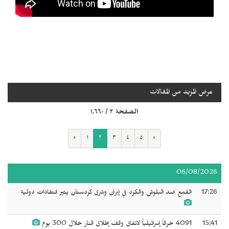
عرض المزيد من المقالات
الصفحة ٢ / ١٬٦٦٠
‹
١
٢
٣
٤
٥
›
06/08/2026
17:26
القمع ضد البلوش والكرد في إيران وشرق كردستان يثير انتقادات دولية
15:41
4091 خرقاً إسرائيلياً لاتفاق وقف إطلاق النار خلال 300 يوم