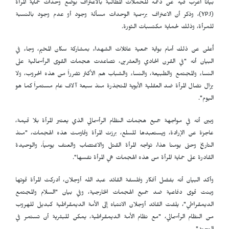
بياناً أعرب فيه عن دعمه للحملات المطالبة بالاعتراف بوضع وحدات حماية المرأة
(
YPJ
)، وذكر أن الاعتراف برسمية الوحدات مسألة وجود أو عدم وجود بالنسبة
للمرأة، وذلك لحماية مكتسبات الثورة.
أُعلن عن ذلك أمام بوابة جمعية عائلات الشهداء بمشاركة سكان المخيم، وجاء في
البيان أنه "في القرن الحادي والعشرين، تصاعدت هجمات القوى الرأسمالية على
النساء والمجتمع والطبيعة، والنساء والشباب هم الأكثر تضرراً من هذه الحروب، ولا
يزال نضال المرأة ضد العقلية الأبوية المتجذرة منذ سبعة آلاف عام مستمراً كما هو
اليوم".
وبين أنه في مواجهة جميع هجمات النظام الرأسمالي الذي يعتبر المرأة بلا قيمة،
عاجزة عن الإرادة، ويستعبدها للسلع، برزت المرأة وقاومت هذه الهجمات، "منذ
التاريخ وحتى يومنا هذا، تواجه المرأة القتل والاغتصاب والعنف يومياً، والوحيدة
القادرة على حماية المرأة من هذه الهجمات هي المرأة نفسها".
وأكد البيان أنه بفضل أفكار وفلسفة القائد عبد الله أوجلان، أدركت المرأة قوتها
وبنت قوى دفاعية ضد جميع الهجمات الخارجية، وفي بيان "السلام والمجتمع
الديمقراطي"، يلفت القائد أوجلان الانتباه إلى الأمة الديمقراطية كبديل للهروب
من النظام الرأسمالي، "مع نظام الأمة الديمقراطية، يمكن للبشرية أن تستمر في