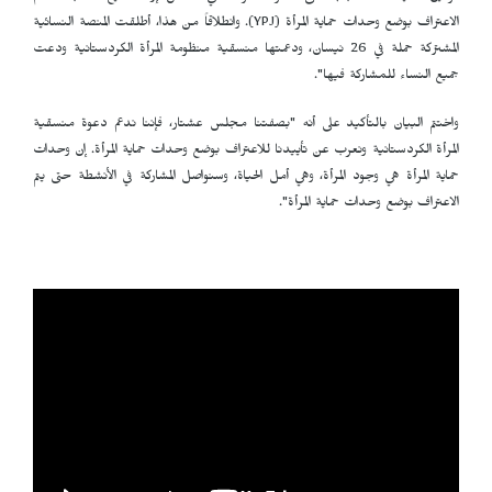
الاعتراف بوضع وحدات حماية المرأة (
YPJ
). وانطلاقاً من هذا، أطلقت المنصة النسائية
المشتركة حملة في 26 نيسان، ودعمتها منسقية منظومة المرأة الكردستانية ودعت
جميع النساء للمشاركة فيها".
واختتم البيان بالتأكيد على أنه "بصفتنا مجلس عشتار، فإننا ندعم دعوة منسقية
المرأة الكردستانية ونعرب عن تأييدنا للاعتراف بوضع وحدات حماية المرأة. إن وحدات
حماية المرأة هي وجود المرأة، وهي أمل الحياة، وسنواصل المشاركة في الأنشطة حتى يتم
الاعتراف بوضع وحدات حماية المرأة".