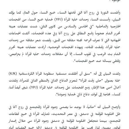
الوجود".
وألهمت الثورة في روج آفا التي قادتها النساء، جميع النساء حول العالم، كما يؤكد
البيان، وأسست النساء وحدات حماية المرأة (
YPJ
) لحماية جميع النساء من الهجمات
الخارجية والداخلية "في الخامس والسادس من كانون الثاني، شنت عصابات هيئة
تحرير الشام هجوماً واسع النطاق على روج آفا وفي هذه الهجمات، ألقت الجماعات
الجهادية التي لا تعرف الرحمة بجثة مقاتلة من المبنى، وقصت شعر مقاتلة من وحدات
حماية المرأة، وقتلت المئات، وبهذه الهجمات الوحشية، أرادت عصابات هيئة تحرير
الشام بث الرعب في قلوب النساء، إلا أن مقاتلات وحدات حماية المرأة لم يتراجعن،
وقاتلن ببسالة ضد جميع الهجمات".
ولفت البيان إلى أنه "سبق أن أطلقت منسقية منظومة المرأة الكردستانية (
KJK
)
حملة بعنوان "حان وقت المرأة" لتعزيز الدفاع الذاتي والتنظيم الذاتي للمرأة، ونُفذت
أعمالٌ ضمن هذا الإطار، ومع الهجمات على وحدات حماية المرأة (
YPJ
)، تبيّن أيضاً أننا،
كنساء، بحاجة إلى قوات دفاع ذاتي لحماية وجودنا".
وأوضح البيان أنه "حالياً، لا يوجد ما يضمن وجود المرأة والمجتمع في روج آفا في
ظل الحكومة المؤقتة في دمشق. في عصر التحديث، تُشارك المرأة في جميع قطاعات
المجتمع، بينما تتجاهل الحكومة المؤقتة في دمشق وجود المرأة من خلال إصدار
قوانين معينة، لذا، يجب على الحكومة المؤقتة في دمشق إزالة جميع العقبات أمام