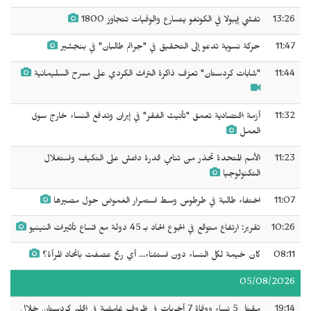
13:26
تفشي إيبولا في الكونغو يتسارع والوفيات تتجاوز 1800
11:47
حركة نسوية تدعو إلى التحقيق في "جرائم طالبان" في بنجشير
11:44
"شابات كردستان" تعزف ذاكرة التراث الكردي على مسرح السليمانية
11:32
أزمة اقتصادية تعمق "تأنيث الفقر" في إيران وتدفع النساء خارج سوق
العمل
11:23
الأمم المتحدة تحذر من تنامي قدرة داعش على التكيف واستغلال
التكنولوجيا
11:07
اختفاء طالبة في طرطوس وسط استمرار الغموض حول مصيرها
10:26
تقرير: ارتفاع متوقع في الجوع الحاد بـ 45 دولة مع اتساع تأثيرات النينيو
08:11
كان خيمة لكل النساء دون استثناء... أي ريح عصفت باتحاد المرأة؟
05/08/2026
19:14
مقتل 5 نساء ووفاة 7 أخريات في ظروف غامضة في إقليم كردستان خلال