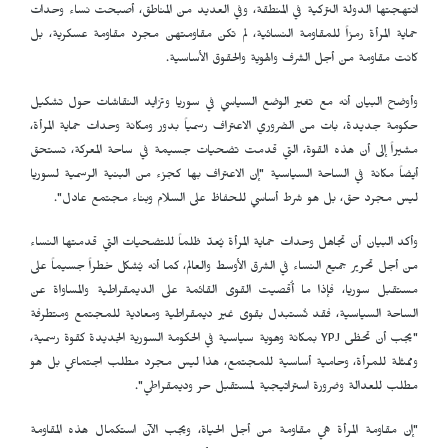
انتهجتها الدولة التركية في المنطقة، وفي العديد من المناطق، أصبحت نساء وحدات
حماية المرأة رمزاً للمقاومة النسائية، لم تكن مقاومتهن مجرد مقاومة عسكرية، بل
كانت مقاومة من أجل الشرف والهوية والحقوق الأساسية.
وأوضح البيان أنه مع تغير الوضع السياسي في سوريا وتزايد النقاشات حول تشكيل
حكومة جديدة، بات من الضروري الاعتراف رسمياً بدور ومكانة وحدات حماية المرأة،
مشيراً إلى أن هذه القوة، التي قدمت تضحيات جسيمة في ساحة المعركة، تستحق
أيضاً مكانة في الساحة السياسية "إن الاعتراف بها كجزء من البنية الرسمية لسوريا
ليس مجرد حق، بل هو شرط أساسي للحفاظ على السلام وبناء مجتمع عادل".
وأكد البيان أن تجاهل وحدات حماية المرأة يُعدّ ظلماً للتضحيات التي قدمتها النساء
من أجل تحرير جميع النساء في الشرق الأوسط والعالم، كما أنه يُشكل خطراً جسيماً على
مستقبل سوريا، فإذا ما أُقصيت القوى القائمة على الديمقراطية والمساواة عن
الساحة السياسية، فقد تُستبدل بقوى غير ديمقراطية ومعادية للمجتمع ومتطرفة
"يجب أن تحظى
YPJ
بمكانة وهوية سياسية في الحكومة السورية الجديدة كقوة رسمية،
وممثلة للمرأة، وحامية أساسية للمجتمع، هذا ليس مجرد مطلب اجتماعي بل هو
مطلب للعدالة وضرورة استراتيجية لمستقبل حر وديمقراطي".
"إن مقاومة المرأة هي مقاومة من أجل الحياة، ويجب الآن استكمال هذه المقاومة