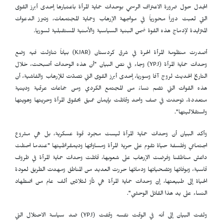
الجدل حول ضرورة الاعتراف الرسمي بوحدات حماية المرأة باعتبارها إحدى أبرز القوى
التي لعبت دوراً محورياً في مواجهة الإرهاب وحماية المجتمعات، وتبرز الدعوات
المتزايدة لإدماج هذه القوة ضمن البنية السياسية والأمنية المستقبلية لسوريا.
أصدرت منظومة المرأة الحرة في شرق كردستان (
KJAR
) بياناً تناولت فيه وضع
وحدات حماية المرأة (
YPJ
) وجاء في نص البيان "أن هذه الوحدات أصبحت، خلال
التاريخ الحديث لروج آفا وسوريا، إحدى أبرز القوى التي تصدّت للإرهاب والفاشية، أن
هذه القوات التي تضم نساءً من المجتمع الكردي ومن جماعات عرقية ودينية
متعددة، توحدت في صف واحد وقاتلت بإيمان عميق بحقوق المرأة وحريتها وهويتها
واستقلاليتها".
وأكد البيان أن وحدات حماية المرأة ليست مجرد قوة عسكرية، بل هي مشروع
اجتماعي وفلسفة حياة تقوم على حرية المرأة ومساواتها وديمقراطيتها "عندما احتلت
داعش مناطقنا وفرضت الإرهاب على شعوبها، قاتلت وحدات حماية المرأة في ظروف
قاسية، وبوفائها وتضحياتها ودمائها حررت العديد من المناطق ومهدت الطريق لعودة
الحياة إلى طبيعتها، إنّ وحدات حماية المرأة هي ثأرٌ لثلاثين ألف عام من اضطهاد
النساء على يد هذا القاتل الوحشي".
ولفت البيان إلى أنه في الوقت نفسه وقفت (
YPJ
) ضد سياسة الاحتلال التي