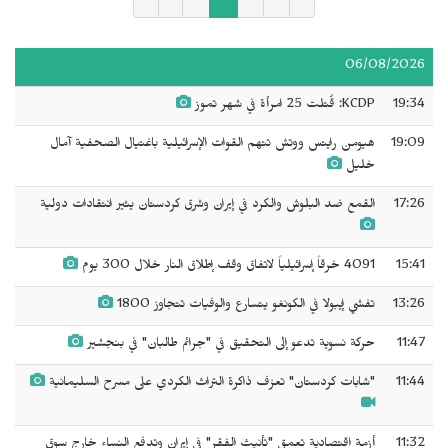
06/08/2026
19:34
KCDP: قُتلت 25 امرأة في شهر تموز
19:09
هيومن رايتس ووتش تتهم القوات الإسرائيلية باغتيال الصحفية آمال
خليل
17:26
القمع ضد البلوش والكرد في إيران وشرق كردستان يثير انتقادات دولية
15:41
4091 خرقاً إسرائيلياً لاتفاق وقف إطلاق النار خلال 300 يوم
13:26
تفشي إيبولا في الكونغو يتسارع والوفيات تتجاوز 1800
11:47
حركة نسوية تدعو إلى التحقيق في "جرائم طالبان" في بنجشير
11:44
"شابات كردستان" تعزف ذاكرة التراث الكردي على مسرح السليمانية
11:32
أزمة اقتصادية تعمق "تأنيث الفقر" في إيران وتدفع النساء خارج سوق