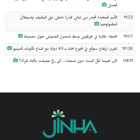
العمل
11:23
الأمم المتحدة تحذر من تنامي قدرة داعش على التكيف واستغلال
التكنولوجيا
11:07
اختفاء طالبة في طرطوس وسط استمرار الغموض حول مصيرها
10:26
تقرير: ارتفاع متوقع في الجوع الحاد بـ 45 دولة مع اتساع تأثيرات النينيو
08:11
كان خيمة لكل النساء دون استثناء... أي ريح عصفت باتحاد المرأة؟