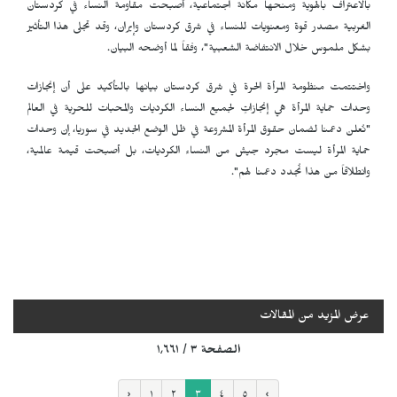
بالاعتراف بالهوية ومنحها مكانة اجتماعية، أصبحت مقاومة النساء في كردستان
الغربية مصدر قوة ومعنويات للنساء في شرق كردستان وإيران، وقد تجلى هذا التأثير
بشكل ملموس خلال الانتفاضة الشعبية"، وفقاً لما أوضحه البيان.
واختتمت منظومة المرأة الحرة في شرق كردستان بيانها بالتأكيد على أن إنجازات
وحدات حماية المرأة هي إنجازاتٍ لجميع النساء الكرديات والمحبات للحرية في العالم
"نُعلن دعمنا لضمان حقوق المرأة المشروعة في ظل الوضع الجديد في سوريا، إن وحدات
حماية المرأة ليست مجرد جيش من النساء الكرديات، بل أصبحت قيمة عالمية،
وانطلاقاً من هذا نُجدد دعمنا لهم".
عرض المزيد من المقالات
الصفحة ٣ / ١٬٦٦١
‹
١
٢
٣
٤
٥
›