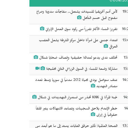
01/08/20
19:
كأس أمم أفريقيا للسيدات يشتعل... مفاجآت مدوية وصراع
مفتوح قبل حسم التأهل
16:
تقرير: النساء الأكثر تضرراً من ركود سوق العمل الإيراني
15:
اعتداء جنسي على امرأة داخل مركز الشرطة يشعل الغضب
العراقي
15
تحالف ندى يدعو لعدالة حقيقية وإنصاف ضحايا شنكال
15
مشاركة واسعة للنساء في السوق الزراعي الثاني بحلبجة
14:
عنف متواصل يودي بحياة 202 مدنياً في سوريا وسط تعدد
مصادر التهديد
14
لجنة المرأة في KNK تحذر من استمرار التهديدات في شنكال
14
خطر الإعدام يلاحق السجينات وتصاعد الانتهاكات يثير قلقاً
حقوقياً في إيران
13:
الصحة العالمية: تأثير حرائق الغابات يمتد إلى ما هو أبعد من