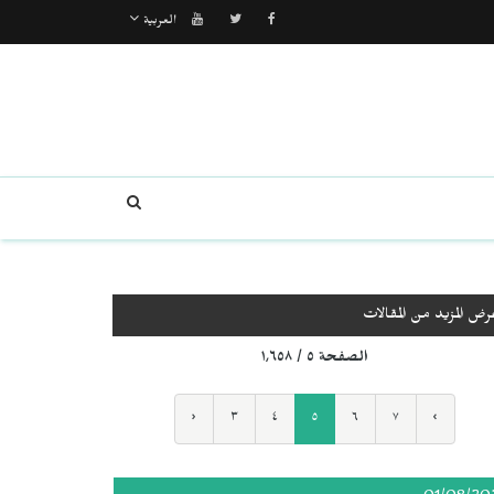
العربية
رض المزيد من المقالات
الصفحة ٥ / ١٬٦٥٨
‹
٣
٤
٥
٦
٧
›