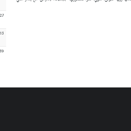
مجدل زون حبوش، شوكي، كفر، المنصوري، جبشيت، بالتزامن مع إنذار أهالي
:27
03
:39