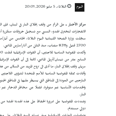
اليوم
الثلاثاء, 5 مايو 2026, 20:01
مركز الأخبار ـ
على الرغم من وقف إطلاق النار في لبنان، فإن ا
الانفجارات لتخترق الهدوء النسبي مع تسجيل خروقات متكررة أعا
سجّلت وزارة الصحة اللبنانية اليوم الثلاثاء الخامس من أيار/مايو
2700 قتيل و8311 مصاب، منذ الثاني من آذار/مارس الماضي.
سريان وقف إطلاق النار، ما أدى الى نزوح المزيد من السكان من هذه
وأفادت ممثلة المفوضية السامية للأمم المتحدة لشؤون اللاجئين ف
النازحين من العودة إلى المناطق التي يسيطر عليها في المناطق الجن
والخدمات الأساسية غير متوفرة، فضلًا عن مخاطر الذخائر غير ا
النار.
وشددت المفوضية على ضرورة الحفاظ على هذه الهدنة الهشة من أج
دولي مستدام.