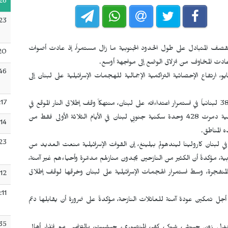
26
23
لقصف المتبادل على طول الحدود الجنوبية ما زال مستمراً، إذ عادت أصوات
20
دت المخاوف من انزلاق الوضع إلى مواجهة أوسع.
46
، ارتفاع الإحصائية التراكمية الإجمالية للهجمات الإسرائيلية على لبنان إلى
:17
وأكدت المفوضة السامية للاجئين، أن القوات الإسرائيلية قتلت 380 لبنانياً في استمرار اعتداءاته على لبنان، منتهكاً وقف إطلاق النار الموقع في
السابع عشر من نيسان/أبريل الماضي، لافتةً إلى أن القوات الإسرائيلية دمرت 428 وحدة سكنية جنوبي لبنان في الأيام الثلاثة الأولى فقط من
:14
 المناطق.
23
ي لبنان كارولينا ليندهولم بيلينغ، إن القوات الإسرائيلية منعت العديد من
وبية، مؤكدةً أن الكثير من النازحين يجدون منازلهم مدمّرة وأحياءهم غير آمنة،
لمنفجرة، وسط استمرار الهجمات الإسرائيلية على لبنان وخرقها لوقف إطلاق
:12
:11
ل تمكين عودة آمنة للعائلات النازحة، مؤكدةً على ضرورة أن يقابلها دعم
35