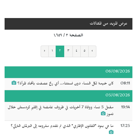
عرض المزيد من المقالات
الصفحة ٢ / ١٬٦٥٩
‹
١
٢
٣
٤
٥
›
06/08/2026
08:11
كان خيمة لكل النساء دون استثناء... أي ريح عصفت باتحاد المرأة؟
05/08/2026
19:14
مقتل 5 نساء ووفاة 7 أخريات في ظروف غامضة في إقليم كردستان خلال
تموز
17:25
ما هي بنود "القانون الإطاري" الذي تم تقديم مشروعه إلى البرلمان التركي؟