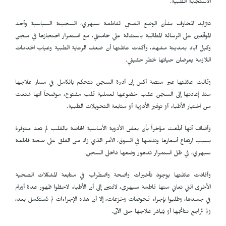
الاستجابة الطبية.
تتزايد المخاوف بشأن الوضع الصحي لفاطمة سبهري، السجينة السياسية وأحد
الموقّعين على الرسالة المطالِبة باستقالة علي خامنئي، مع استمرار احتجازها في سجن
وكيل آباد بمدينة مشهد، وأكدت عائلتها أن ضعف الرعاية الطبية وغياب الخدمات
اللازمة يعرضان حياتها لخطر حقيقي.
وقالت عائلتها عبر منصة أكس إن أدرة السجن تتحكم بالكامل في مسار علاجها
منذ إعادتها إلى السجن عقب خضوعها لعملية قلب مفتوح، موضحاً أنها مُنعت
من اختيار الأطباء أو توفير الأدوية أو متابعة التحويلات الطبية.
وأضاف أنها أبلُغت مؤخراً بأن بعض الأدوية الأساسية الخاصة بالقلب لم تعد متوفرة
بسبب ارتفاع أسعارها ونقصها في السوق، الأمر الذي زاد من القلق على صحة فاطمة
سبهري، في ظل استمرار تدهور وضعها داخل السجن.
وأفادت عائلتها بوجود تأخيرات واضحة واضطراب في متابعة المشكلات الصحية
الأخرى التي تعاني منها فاطمة سبهري، لافتين إلى أن الأطباء لاحظوا ظهور عدة أورام
في جسدها، وطلبوا بإجراء فحوصات وخزعات، إلا أن هذه الإجراءات لم تُستكمل بعد،
ولم تُراجع نتائجها أو يُباشر علاجها حتى الآن.