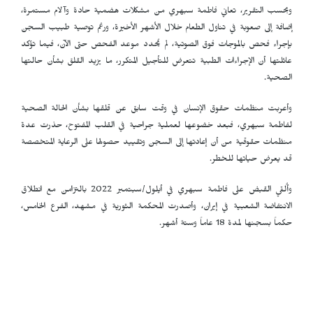
وبحسب التقرير، تعاني فاطمة سبهري من مشكلات هضمية حادة وآلام مستمرة،
إضافة إلى صعوبة في تناول الطعام خلال الأشهر الأخيرة، ورغم توصية طبيب السجن
بإجراء فحص بالموجات فوق الصوتية، لم يُحدد موعد الفحص حتى الآن، فيما تؤكد
عائلتها أن الإجراءات الطبية تتعرض للتأجيل المتكرر، ما يزيد القلق بشأن حالتها
الصحية.
وأعربت منظمات حقوق الإنسان في وقت سابق عن قلقها بشأن الحالة الصحية
لفاطمة سبهري، فبعد خضوعها لعملية جراحية في القلب المفتوح، حذرت عدة
منظمات حقوقية من أن إعادتها إلى السجن وتقييد حصولها على الرعاية المتخصصة
قد يعرض حياتها للخطر.
وأُلقي القبض على فاطمة سبهري في أيلول/سبتمبر 2022 بالتزامن مع انطلاق
الانتفاضة الشعبية في إيران، وأصدرت المحكمة الثورية في مشهد، الفرع الخامس،
حكماً بسجنها لمدة 18 عاماً وستة أشهر.