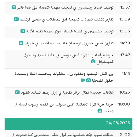
15:37
توقيف ضباط ومنتسبين في النجف بتهمة الاعتداء على فتاة قاصر
15:09
تقارير تكشف انتهاكات ممنهجة بحق المعتقلات في سجن قرتشك
15:05
توقيف مشتبهين في قضية كلستان دوكو بتهمة تغيير الأدلة
14:39
تقارير: شمسي خسروي تواجه الإعدام بعد محاكمتها في طهران
13:47
حركة المرأة الحرة : المرأة فاعل مؤسس في عملية السلام والتحول
الديمقراطي
11:16
بين المقابر الجماعية والمفقودين… مطالبات بمحاسبة الجناة واستعادة
حقوق الضحايا
10:25
إغلاقات جديدة تطال مراكز ثقافية في إيران وسط تصاعد القيود
10:00
حركة حرية المرأة الأفغانية: خمس سنوات من القمع وصوت النساء لم
يُسكت
04/08/2026
21:02
حركات نسوية تؤكد تضامنها مع ليلى خالد: ستنتصرين كما انتصرتِ في