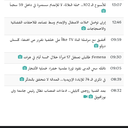
13:07
للأسبوع الـ 102... حملة الثلاثاء لا للإعدام مستمرة في داخل 59 سجناً
12:46
إيران تواصل حملات الاعتقال والإعدام وسط تصاعد الملاحقات القضائية
والاحتجاجات
09:59
تحقيق مع مراسلة قناة Îlke TV على خلفية تقرير عن اختفاء كلستان
دوكو
09:30
Femena: طالبان تعتقل 17 امرأة خلال خمسة أيام في هرات
09:05
تافكه محي الدين تقود ثورة علمية خضراء لحماية الأشجار
08:39
في ذكرى الـ 74 للإبادة الإيزيدية… العدالة لا تتحقق بالتذكّر
08:32
بعد قضية روجين كابايش... ادعاءات اغتصاب تطال رئيس جامعة وان
يوزنجويِل