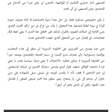
أنفسهن أمام خيارين الانكسار أو المواجهة، فاخترن أن يكنّ جزءاً من الدفاع عن
المجتمع، وعن أنفسهن، في آنٍ واحد.
لم يكن حضورهنّ عسكرياً فقط، بل حمل بعداً رمزياً واجتماعياً إذ أعاد تعريف صورة
المرأة في بيئةٍ لطالما قيّدتها، هذا التحوّل لم يأتِ من فراغ بل من تراكم تجارب القمع،
ومن الحاجة إلى امتلاك الصوت والقرار، لذلك فإن تجاهل هذا الدور لا يعني فقط إنكار
تضحيات، بل إغفال جزءٍ من التحوّل الذي شهده المجتمع نفسه.
ومن هنا يصبح من الضروري على الحكومة السورية أن تنظر إلى هذه التجارب
بواقعيةٍ ومسؤولية، وأن تعترف بدور النساء في مسار الحماية والمجتمع، بوصفه جزءاً
من الحقيقة السورية لا يمكن شطبه، فالاعتراف لا يعني تبنّياً سياسياً بقدر ما يعني
قراءةً ناضجة للواقع، تمهّد لحوارٍ أوسع يضمن مشاركة الجميع في صياغة المستقبل،
إن حبر الناجين لا يجف لأنه لا يُكتب للزينة بل ليبقى، يبقى كشهادةٍ على زمنٍ
حاول أن يمحو كل شيء ولم ينجح، وبين سطور هذا الحبر تنبض قصصٌ لم تكتمل
بعد، لكنها ترفض أن تُمحى وتصرّ أن تُروى".