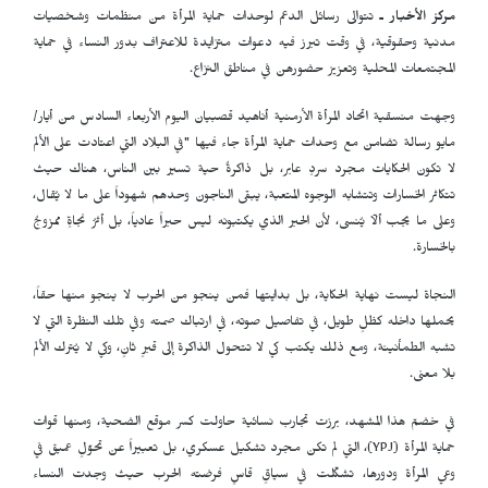
مركز الأخبار ـ
تتوالى رسائل الدعم لوحدات حماية المرأة من منظمات وشخصيات
مدنية وحقوقية، في وقت تبرز فيه دعوات متزايدة للاعتراف بدور النساء في حماية
المجتمعات المحلية وتعزيز حضورهن في مناطق النزاع.
وجهت منسقية اتحاد المرأة الأرمنية أناهيد قصبيان اليوم الأربعاء السادس من أيار/
مايو رسالة تضامن مع وحدات حماية المرأة جاء فيها "في البلاد التي اعتادت على الألم
لا تكون الحكايات مجرد سردٍ عابر، بل ذاكرةٌ حية تسير بين الناس، هناك حيث
تتكاثر الخسارات وتتشابه الوجوه المتعبة، يبقى الناجون وحدهم شهوداً على ما لا يُقال،
وعلى ما يجب ألّا يُنسى، لأن الحبر الذي يكتبونه ليس حبراً عادياً، بل أثرُ نجاةٍ ممزوجٌ
بالخسارة.
النجاة ليست نهاية الحكاية، بل بدايتها فمن ينجو من الحرب لا ينجو منها حقاً،
يحملها داخله كظلٍ طويل، في تفاصيل صوته، في ارتباك صمته وفي تلك النظرة التي لا
تشبه الطمأنينة، ومع ذلك يكتب كي لا تتحول الذاكرة إلى قبرٍ ثانٍ، وكي لا يُترك الألم
بلا معنى.
في خضمّ هذا المشهد، برزت تجارب نسائية حاولت كسر موقع الضحية، ومنها قوات
حماية المرأة (
YPJ
)، التي لم تكن مجرد تشكيل عسكري، بل تعبيراً عن تحوّلٍ عميق في
وعي المرأة ودورها، تشكّلت في سياقٍ قاسٍ فرضته الحرب حيث وجدت النساء