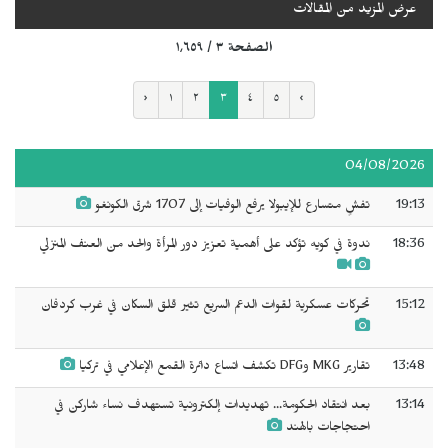
عرض المزيد من المقالات
الصفحة ٣ / ١٬٦٥٩
‹
١
٢
٣
٤
٥
›
04/08/2026
19:13
تفشٍ متسارع للإيبولا يرفع الوفيات إلى 1707 شرق الكونغو
18:36
ندوة في كويه تؤكد على أهمية تعزيز دور المرأة والحد من العنف المنزلي
15:12
تحركات عسكرية لقوات الدعم السريع تثير قلق السكان في غرب كردفان
13:48
تقارير MKG وDFG تكشف اتساع دائرة القمع الإعلامي في تركيا
13:14
بعد انتقاد الحكومة... تهديدات إلكترونية تستهدف نساء شاركن في
احتجاجات بالهند