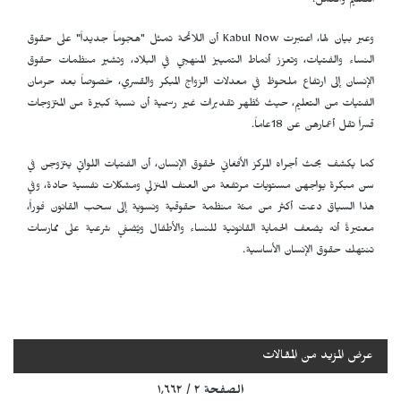
التعليم والعمل.
وعبر بيان لها، اعتبرت
Kabul Now
أن اللائحة تمثل "هجوماً جديداً" على حقوق
النساء والفتيات، وتعزز أنماط التمييز المنهجي في البلاد، وتشير منظمات حقوق
الإنسان إلى ارتفاع ملحوظ في معدلات الزواج المبكر والقسري، خصوصاً بعد حرمان
الفتيات من التعليم، حيث تُظهر تقديرات غير رسمية أن نسبة كبيرة من المتزوجات
قسراً تقل أعمارهن عن 18عاماً.
كما يكشف بحث أجراه المركز الأفغاني لحقوق الإنسان، أن الفتيات اللواتي يتزوجن في
سن مبكرة يواجهن مستويات مرتفعة من العنف المنزلي ومشكلات نفسية حادة، وفي
هذا السياق دعت أكثر من مئة منظمة حقوقية ونسوية إلى سحب القانون فوراً،
معتبرةً أنه يضعف الحماية القانونية للنساء والأطفال ويُضفي شرعية على ممارسات
تنتهك حقوق الإنسان الأساسية.
عرض المزيد من المقالات
الصفحة ٢ / ١٬٦٦٢