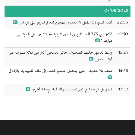
07/08/2026
22:05
أطباء السودان: مقتل 4 مدنيين بهجوم للدعم السريع على كردفان
19:30
"أكثر من 375 ألف نازح في لبنان لازالوا غير قادرين على العودة إلى
ديارهم"
15:24
وسط تدهور حالتها الصحية... حكمٌ بالسجن ‌‌‌أكثر من ثلاثة سنوات على
آزاده يعقوبي
14:56
عنف بلا حدود... حين يتحول حضور النساء إلى مادة للتهديد والإذلال
13:52
الصواعق الرعدية في تعز تتسبب بوفاة فتاة وإصابة أخرين