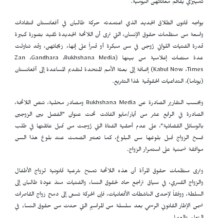
تمييزي يفاقم معاناتهن اليومية.
يواجه قانون الطلاق الجديد الذي اعتمدته حركة طالبان في أفغانستان انتقادات
واسعة من منظمات حقوق الإنسان، التي ترى أن اللائحة الجديدة تُقيد بصورة كبيرة
قدرة الفتيات اللواتي زُوجن في سن مبكرة أو قسراً على إنهاء زيجاتهن، وقد تناولت
عدة منصات إعلامية من بينها (
Rukhshana Media
،
Gandhara
،
Zan
Times
،
Kabul Now
) إضافة إلى بعثة الأمم المتحدة لتقديم المساعدة إلى أفغانستان
(يوناما)، التداعيات الحقوقية لهذا التشريع.
وبحسب التقارير الصادرة عن
Rukhshana Media
ومصادر محلية، تنص اللائحة،
الصادرة في الرابع عشر من أيار/مايو الفائت تحت عنوان "الفصل بين الزوجين
بالوسائل القضائية"، على عدم أحقية الفتاة التي زُوجت من قبل عائلتها في طلب
فسخ الزواج قبل بلوغها سن البلوغ، كما تعتبر الصمت عند بلوغ هذا السن
موافقة ضمنية على استمرار الزواج.
وترى منظمات حقوق المرأة أن هذه اللائحة تمنح شرعية قانونية لزواج الأطفال
والزواج القسري، في سياق تراجع حاد لحقوق النساء والفتيات منذ عودة طالبان إلى
السلطة، ووفقاً لإحدى الناشطات الأفغانيات، فإن الحركة تسعى إلى دمج زواج القاصرات
ضمن الإطار القانوني الرسمي بعد سلسلة من المراسيم التي حدت من حقوق النساء في