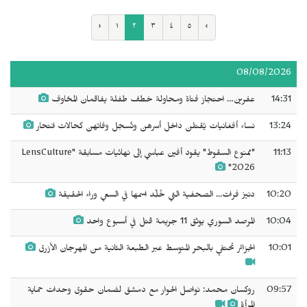
‹
١
٢
٣
٤
٥
›
08/08/2026
14:31
عفرين… احتجاز فتاة ومحاولة خطف طفلة يفاقمان المخاوف
13:24
نساء أفغانيات يُقتلن داخل أسرهن وتُسجل وفاتهن كحالات انتحار
11:13
"ممنوع السقوط" يقود أفين عباسي إلى نهائيات مسابقة "LensCulture
2026"
10:20
دنيز فرات... الصحفية التي خُلِّد اسمها في السعي وراء الحقيقة
10:04
المرصد السوري يوثق 11 جريمة قتل في أسبوع واحد
10:01
الجزائر تحتفي بالبحر المتوسط عبر الطبعة الثانية من المهرجان الأزرق
09:57
روكسان محمد: نواصل الحوار مع دمشق لضمان حقوق وحدات حماية
المرأة