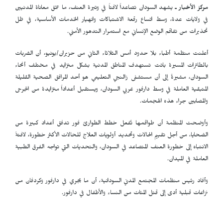
مركز الأخبار ـ
يشهد السودان تصاعداً لافتاً في وتيرة العنف، ما عمّق معاناة المدنيين
في ولايات عدة، وسط اتساع رقعة الاشتباكات وانهيار الخدمات الأساسية، في ظل
تحذيرات من تفاقم الوضع الإنساني مع استمرار التدهور الأمني.
​أعلنت منظمة أطباء بلا حدود أمس الثلاثاء الثاني من حزيران/يونيو، أن الضربات
بالطائرات المسيرة باتت تستهدف المناطق المدنية بشكل متزايد في مختلف أنحاء
السودان، مشيرةً إلى أن مستشفى زالنجي التعليمي هو أحد المرافق الصحية القليلة
المتبقية العاملة في وسط دارفور غربي السودان، ويستقبل أعداداً متزايدة من الجرحى
والمصابين جراء هذه الهجمات.
وأوضحت المنظمة أن طواقمها تٌفعل خطط الطوارئ فور تدفق أعداد كبيرة من
الضحايا، من أجل تقييم الحالات وتحديد أولويات العلاج للحالات الأكثر خطورة، لافتةً
الانتباه إلى خطورة العنف المتصاعد في السودان، والتحديات التي تواجه الفرق الطبية
العاملة في الميدان.​
وأفاد رئيس منظمات المجتمع المدني السودانية، أن ما يجري في دارفور وكردفان من
نزاعات قبلية أدى إلى قتل المئات من النساء والأطفال في دارفور.