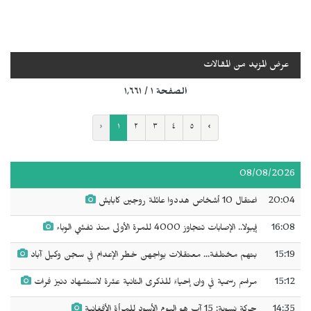
عرض المزيد من المقالات
الصفحة ١ / ١٬٦٦١
‹
١
٢
٣
٤
٥
›
08/08/2026
20:04
اعتقال 10 أشخاص هددوا عائلة روجين كابايش
16:08
إيبولا.. الإصابات تتجاوز 4000 للمرة الأولى منذ تفشي الوباء
15:19
بتهم مختلفة... معتقلات يواجهن خطر الإعدام في سجن وكيل آباد
15:12
مراسم رسمية في وان إحياءً للذكرى الثانية عشرة لاستشهاد دنيز فرات
14:35
حركة نسوية: 15 آب هو اليوم الأسود للمرأة الأفغانية