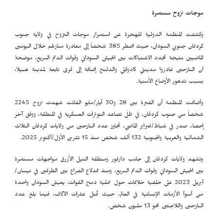
موجات نزوح مستمرة
وكشفت المنظمة الدولية للهجرة عن استمرار موجات النزوح في ولاية جنوب
كردفان جنوبي السودان، حيث اضطر 385 شخصاً إلى مغادرة منازلهم خلال اليومين
الماضيين نتيجة تجدد الاشتباكات بين الجيش السوداني وقوات الدعم السريع، موضحةً
أن النازحين غادروا مدينتي كادوقلي والدلنج إضافة إلى قرى تابعة لمدينة هبيلا،
بسبب تدهور الأوضاع الأمنية.
وأضافت المنظمة أن الفترة بين 28 و30 أيار/مايو الفائت شهدت نزوح 2245
شخصاً من جنوب كردفان، في ظل تصاعد التوترات العسكرية في المنطقة، ووفق آخر
إحصاء صدر في شباط/فبراير الماضي، تجاوز عدد النازحين من ولايات كردفان الثلاث
الشمالية والغربية والجنوبية 132 ألف شخص منذ 15 تشرين الأول/أكتوبر 2025.
وتشهد ولايات كردفان إلى جانب دارفور ومنطقة النيل الأزرق مواجهات مستمرة
بين الجيش السوداني وقوات الدعم السريع، ومنذ اندلاع الصراع بين الطرفين في نيسان/
أبريل 2023 على خلفية خلافات حول عملية دمج القوات، يعيش السودان واحدة
من أسوأ الأزمات الإنسانية في العالم، حيث قُتل عشرات الآلاف، فيما بلغ عدد
النازحين واللاجئين نحو 13 مليون شخص.