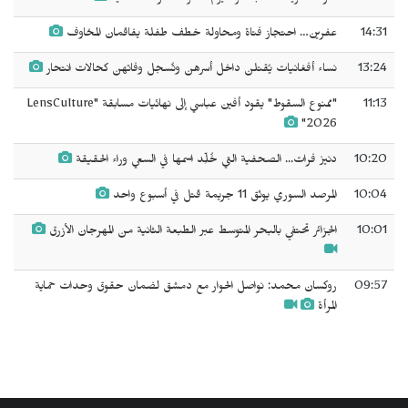
14:31
عفرين… احتجاز فتاة ومحاولة خطف طفلة يفاقمان المخاوف
13:24
نساء أفغانيات يُقتلن داخل أسرهن وتُسجل وفاتهن كحالات انتحار
11:13
"ممنوع السقوط" يقود أفين عباسي إلى نهائيات مسابقة "LensCulture
2026"
10:20
دنيز فرات... الصحفية التي خُلِّد اسمها في السعي وراء الحقيقة
10:04
المرصد السوري يوثق 11 جريمة قتل في أسبوع واحد
10:01
الجزائر تحتفي بالبحر المتوسط عبر الطبعة الثانية من المهرجان الأزرق
09:57
روكسان محمد: نواصل الحوار مع دمشق لضمان حقوق وحدات حماية
المرأة