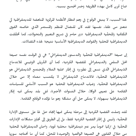
ضاع قرن كامل بهذه الطَّريقة وخسر الجميع بسببه.
لهذا السبب، لا ينبغي الوقوع في وهم انتظار الأنظمة المركزية المناهضة للديمقراطية كي
تتغير من تلقاء نفسها فقد كان للنضال المنظم والمستمر الّذي خاضته القوى
الثَّقافية والمحلّية الديمقراطية دور حاسم في تسريع التغيير والتحولات، كما تحقَّقَتِ
الديمقراطية المحلية والقواعد الديمقراطيَّة الأساسية نتيجة لهذه النّضالات.
إن صيغة "الديمقراطية المحلّية والدستور الديمقراطي" هي في الوقت نفسه صيغة
الحل السلمي والديمقراطي للقضيّة الكردية، كما أنَّ الشَّريان الرَّئيسي للاندماج
الدّيمقراطي الّذي نسعى إلى تطويره في إطار عمليَّة السَّلام والمجتمع الدّيمقراطي هو
الدّيمقراطية المحلّية، فالاندماج الدّيمقراطي لا يكتسب معناه إلا من خلال
الديمقراطية المحلّية، وغياب الديمقراطية المحلية هو السبب الأساسي للسياسات
القائمة على تعيين الوكلاء خلال السَّنوات الأخيرة، ففي بلد يمكن فيه إنكار
الدّيمقراطية بسهولة، لا يمكن حل أي مشكلة وهو ما تؤكده الوقائع القائمة.
لقد وصلت القضية الكردية إلى مرحلة يمكن فيها إيجاد حل لها على مستوى الإدارة
المحلّية، وليس في إطار القضية الكردية فقط، بل إن الطريق إلى تجاوز مشكلات الإدارات
المحلّية في تركيا عموماً يمر عبر ديمقراطية محلية قوية، وضمان الديمقراطية المحلية
من خلال القانون هي الصيغة الواقعية والوحيدة للحل، كما أن ما تحتاجه سوريا