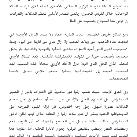
يد نموذج الدولة القومية المركزي المتجانس والأحادي الصارم الذي فرضته الحداثة
الرأسمالية خلال القرنين الماضيين، ويكمن المصدر الأساسي لمعظم المشكلات والصراعات
في فرض هذا النموذج وتعميمه على العالم.
ومع اندلاع الحربين العالميتين، عانت البشريَّة جمعاء ولا سيما الدول الأوروبية التي
أنتجت هذه الذَّهنية، من ويلات الفاشية ولا تزال تعاني من آثارها حتى اليوم، ومنذ
خمسينيات القرن الماضي أُعيد الاعتراف بالحقوق المحلّية والقومية والثَّقافية، ولو بشكل
محدود، وأصبحت جزءاً من القواعد الدّيمقراطية الأساسية، ويُعد
'
الميثاق الأوروبي
للحكم الذَّاتي المحلّي الذي أقرتهُ دول الاتّحاد الأوروبي امتداداً لهذه العملية، لقد
أصبحت العودة إلى الديمقراطية المحلية مصدر خلاص للدول وتنفساً
للمجتمعات.
وفي الشرق الأوسط، حيث تلعب تركيا دوراً محورياً، فإن الاعتراف بالحق في التعبير
الديمقراطي على المستوى المحلي والإقليمي من شأنه أنْ يساهم في حل معظم
المشكلات بصورة أسهل، وعلى وجه الخصوص، فإن إزالة القيود المفروضة على
الديمقراطية المحلية يمكن أنْ تعزز مكانة تركيا في المنطقة خلال قرنها الثَّاني، فالحل
الديمقراطي يتطلب إعادة بناء كل من المجتمع والدولة، كما أن التوجه العام
ومتطلبات العصر يرتبطان بتقليص المركزية وتعزيز الإدارة المحلّية، أما مقاومة هذا
التوجه فإنها تعمق الأزمات السياسية والاقتصادية والبيئية القائمة، وفي الواقع لقد