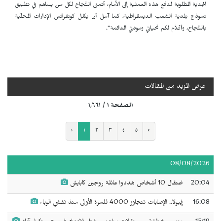
الجدية المطلوبة لدفع هذه العملية إلى الأمام، أتمنى النَّجاح لكل من يساهم في تطبيق
نموذج بلدية الشعب الديمقراطية، كما آمل أن يكلل كونفرانس الإدارات المحلّية
بالنَّجاح، وأقدَّم لكم تحياتي ومودتي الدائمة".
عرض المزيد من المقالات
الصفحة ١ / ١٬٦٦١
‹
١
٢
٣
٤
٥
›
08/08/2026
20:04
اعتقال 10 أشخاص هددوا عائلة روجين كابايش
16:08
إيبولا.. الإصابات تتجاوز 4000 للمرة الأولى منذ تفشي الوباء