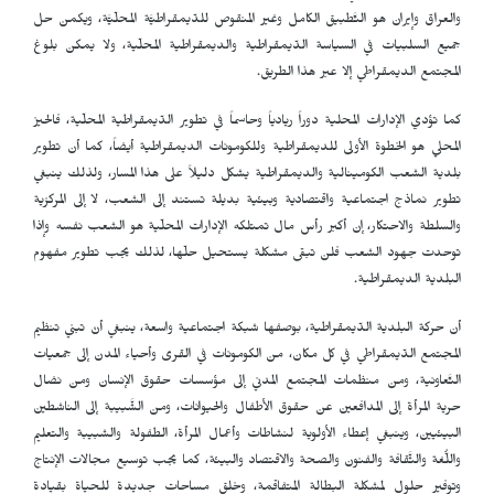
والعراق وإيران هو التَّطبيق الكامل وغير المنقوص للدّيمقراطيَّة المحلّيَّة، ويكمن حل
جميع السلبيات في السياسة الدّيمقراطية والديمقراطية المحلّية، ولا يمكن بلوغ
المجتمع الديمقراطي إلا عبر هذا الطريق.
كما تؤدي الإدارات المحلية دوراً ريادياً وحاسماً في تطوير الدّيمقراطية المحلّية، فالحيز
المحلي هو الخطوة الأولى للديمقراطية وللكومونات الديمقراطية أيضاً، كما أن تطوير
بلدية الشعب الكومينالية والديمقراطية يشكل دليلاً على هذا المسار، ولذلك ينبغي
تطوير نماذج اجتماعية واقتصادية وبيئية بديلة تستند إلى الشعب، لا إلى المركزية
والسلطة والاحتكار، إن أكبر رأس مال تمتلكه الإدارات المحلّية هو الشعب نفسه وإذا
توحدت جهود الشعب فلن تبقى مشكلة يستحيل حلّها، لذلك يجب تطوير مفهوم
البلدية الديمقراطية.
أن حركة البلدية الدّيمقراطية، بوصفها شبكة اجتماعية واسعة، ينبغي أنْ تبني تنظيم
المجتمع الدّيمقراطي في كل مكان، من الكومونات في القرى وأحياء المدن إلى جمعيات
التَّعاونية، ومن منظمات المجتمع المدني إلى مؤسسات حقوق الإنسان ومن نضال
حرية المرأة إلى المدافعين عن حقوق الأطفال والحيوانات، ومن الشَّبيبة إلى الناشطين
البيئيين، وينبغي إعطاء الأولوية لنشاطات وأعمال المرأة، الطفولة والشبيبة والتعليم
واللُّغة والثَّقافة والفنون والصحة والاقتصاد والبيئة، كما يجب توسيع مجالات الإنتاج
وتوفير حلول لمشكلة البطالة المتفاقمة، وخلق مساحات جديدة للحياة بقيادة