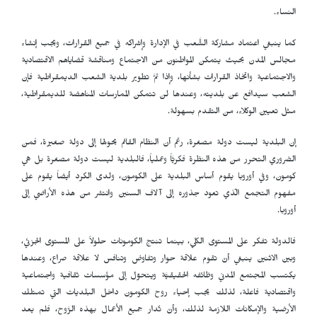
النساء.
كما ينبغي اعتماد مشاركة الشَّعب في الإدارة وإشراكه في جميع القرارات، ويجب إنشاء
مجالس المدن بحيث يتمكن المواطنون من الاجتماع ومناقشة قضاياهم الاقتصادية
والاجتماعية واتخاذ القرارات بشأنها، وإذا تمَّ تطوير بلدية الشعب الديمقراطية فإن
الشعب سيدافع عن بلديته، وعندها لن تتمكن الممارسات المناهضة للديمقراطية،
مثل تعيين الوكلاء، من التقدم بسهولة.
إن البلدية ليست دولة مصغرة، رغم أن النظام القائم يحولها إلى دولة صغيرة، فمن
الضروري التحرر من هذه النظرة فكريَّاً وعملياً، فالبلدية ليست دولة مصغرة بل هي
كومون، وفي أوروبا يقوم أساس البلدية على الكومون، ولدى الكرد أيضاً يقوم على
مفهوم التجمع الّذي تعود جذوره إلى آلاف السنين وانتشر من هذه الأراضي إلى
أوروبا.
فالدولة تفكر على المستوى الكلي، بينما تنتج الكومونات حلولاً على المستوى الجزئي،
وبين الاثنين ينبغي أنْ تقوم علاقة حوار وتفاوض وتنافس لا علاقة صراع، وعندها
يكتسب المجتمع المدني وظائفه الحقيقيَّة ويتحوّل إلى مؤسسات ثقافية واجتماعية
واقتصادية فاعلة، لذلك يجب إحياء روح الكومون داخل البلديات التي تمتلك
الأرضية والإمكانات اللازمة لذلك، وأنْ تُدار جميع الأعمال بهذه الرَّوح، فلم يعد