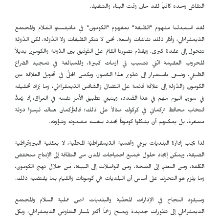
النقاش وحده كافياً لقد حان وقت البناء والتنفيذ.
لقد استبدلنا مفهوم "الطَّبقة" بمفهوم "الكومون" في مانيفستو السَّلام والمجتمع
الدّيمقراطي، وأثار ذلك نقاشات واسعة. نحن لا ننكر الطَّبقات ولا الدَّولة، لكن الدَّولة
تتحول إلى عقدة كبرى. ويقدَّم تصورنا القائم على التَّوفيق بين الدَّولة والكومون بديلاً
للحروب العقيمة الّتي تتسبب في أزمات كبيرة، وللمبالغة في تمجيد الصّراع
الطّبقي، ونسعى باستمرار إلى تطوير هذا التَّصور. ويكمن الحلُّ في تحويل العلاقة بين
الكومون والدَّولة إلى علاقة قائمة على النّضال والتَّنافس الدّيمقراطي، وما يُراد تحقيقه
في سوريا اليوم مهم في هذا الصَّدد، وينبغي تطبيق الأمر نفسه في العراق، إذ يُعدُّ
انتخاب محافظ تركماني في كركوك مثالاً على ذلك؛ فالتُّركمان هناك ليسوا دولة
مصغرة، بل يمكنهم أنْ يشكلوا كوموناً يحدد بنفسه مضمونه وشؤونه.
لذا يجب إدارة البلديات بوعي وأهمية الدّيمقراطيَّة المحلّية، لا بعقلية البيروقراطية
الضيقة، ويمكن إيجاد حلول لجميع احتياجات المدن من النظافة إلى الإنتاج منخفض
الكلفة، ومن التعليم إلى الصحة، ومن المواصلات إلى البيئة، من خلال نهج الكومون،
وما يلزم هو التحرك على أساس أن البلديات هي كومونات والقيام بما يقتضيه ذلك.
وسيقود النجاح في الإدارات المحلّية والبلديات ضمن عملية السلام والمجتمع
الديمقراطي إلى تطورات جديدة ويمنح زخماً أكبر لمسار التفاوض الديمقراطي، وبكل