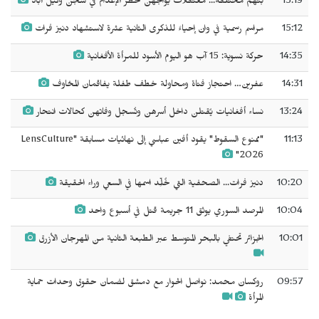
15:19
بتهم مختلفة... معتقلات يواجهن خطر الإعدام في سجن وكيل آباد
15:12
مراسم رسمية في وان إحياءً للذكرى الثانية عشرة لاستشهاد دنيز فرات
14:35
حركة نسوية: 15 آب هو اليوم الأسود للمرأة الأفغانية
14:31
عفرين… احتجاز فتاة ومحاولة خطف طفلة يفاقمان المخاوف
13:24
نساء أفغانيات يُقتلن داخل أسرهن وتُسجل وفاتهن كحالات انتحار
11:13
"ممنوع السقوط" يقود أفين عباسي إلى نهائيات مسابقة "LensCulture
2026"
10:20
دنيز فرات... الصحفية التي خُلِّد اسمها في السعي وراء الحقيقة
10:04
المرصد السوري يوثق 11 جريمة قتل في أسبوع واحد
10:01
الجزائر تحتفي بالبحر المتوسط عبر الطبعة الثانية من المهرجان الأزرق
09:57
روكسان محمد: نواصل الحوار مع دمشق لضمان حقوق وحدات حماية
المرأة