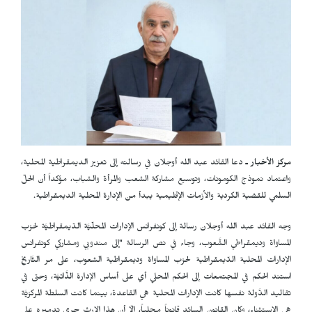
مركز الأخبار ـ
دعا القائد عبد الله أوجلان في رسالته إلى تعزيز الديمقراطية المحلية،
واعتماد نموذج الكومونات، وتوسيع مشاركة الشعب والمرأة والشباب، مؤكداً أن الحلّ
السلمي للقضية الكردية والأزمات الإقليمية يبدأ من الإدارة المحلية الديمقراطية.
وجه القائد عبد الله أوجلان رسالة إلى كونفرانس الإدارات المحلّيَّة الدّيمقراطيَّة لحزب
المساواة وديمقراطي الشَّعوب، وجاء في نص الرسالة "إلى مندوبي ومشاركي كونفرانس
الإدارات المحلية الدّيمقراطية لحزب المساواة وديمقراطية الشعوب، على مر التَّاريخ
استند الحكم في المجتمعات إلى الحكم المحلي أي على أساس الإدارة الذَّاتيَّة، وحتى في
تقاليد الدَّولة نفسها كانت الإدارات المحلية هي القاعدة، بينما كانت السلطة المركزيَّة
هي الاستثناء، وكان القانون السائد قانوناً محلياً، إلّا أن هذا الإرث جرى تدميره على