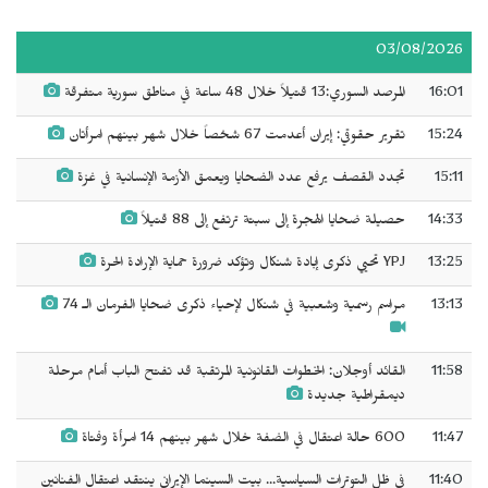
03/08/2026
16:01
المرصد السوري:13 قتيلاً خلال 48 ساعة في مناطق سورية متفرقة
15:24
تقرير حقوقي: إيران أعدمت 67 شخصاً خلال شهر بينهم امرأتان
15:11
تجدد القصف يرفع عدد الضحايا ويعمق الأزمة الإنسانية في غزة
14:33
حصيلة ضحايا الهجرة إلى سبتة ترتفع إلى 88 قتيلاً
13:25
YPJ تحيي ذكرى إبادة شنكال وتؤكد ضرورة حماية الإرادة الحرة
13:13
مراسم رسمية وشعبية في شنكال لإحياء ذكرى ضحايا الفرمان الـ 74
11:58
القائد أوجلان: الخطوات القانونية المرتقبة قد تفتح الباب أمام مرحلة
ديمقراطية جديدة
11:47
600 حالة اعتقال في الضفة خلال شهر بينهم 14 امرأة وفتاة
11:40
في ظل التوترات السياسية... بيت السينما الإيراني ينتقد اعتقال الفنانين