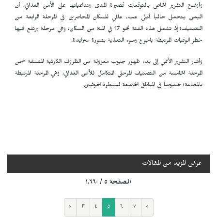
وأوضح التقرير الخاص بالتوقعات قصيرة المدى وتداعياتها على الأمن الغذائي، أن
اليمن يتحمل حالياً أعلى عبء عالمي للسكان المحاصرين في المرحلة الرابعة من
التصنيف؛ إذ تشمل هذه الفئة نحو 17 في المئة من السكان، وهي مرحلة يرتفع فيها
خطر الوفيات المرتبطة بالجوع وسوء التغذية بصورة متزايدة.
وأشار التقرير الأممي إلى بدء ظهور جيوب معزولة من الظروف الكارثية المصنفة ضمن
المرحلة الخامسة من التصنيف المرحلي المتكامل للأمن الغذائي، وهي المرحلة المرتبطة
بالمجاعة؛ خصوصاً في المناطق الخاضعة لسيطرة الحوثيين.
عرض المزيد من المقالات
الصفحة ٥ / ١٬٦٦٠
‹
٣
٤
٥
٦
٧
›