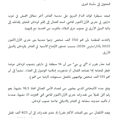
التحوّل إلى مأساة كبرى.
فبعد سيطرة قوات الدعم السريع على مدينة الفاشر، آخر معاقل الجيش في غرب
دارفور في تشرين الأول/أكتوبر الماضي، امتد القتال إلى إقليم كردفان المجاور وكذلك إلى
ولاية النيل الأزرق في جنوب شرق البلاد، بالقرب من الحدود مع إثيوبيا.
وأفادت المنظمة بأن نحو 350 ألف شخص نزحوا حديثاً بين تشرين الأول/أكتوبر
2025 وآذار/مارس 2026، بسبب تدهور الأوضاع الأمنية في الفاشر وكردفان والنيل
الأزرق.
كما حذّر تقرير لـ "آي بي سي" من أن 14 منطقة في دارفور وجنوب كردفان عرضة
لخطر المجاعة إذا تصاعد القتال أو تدهورت إمكانية الوصول إلى الغذاء، مشيراً إلى أن
نحو 135 ألف شخص يواجهون بالفعل مستويات كارثية من الجوع.
وبلغ عدد الأشخاص الذين يعانون من انعدام الأمن الغذائي الحادّ 19,5 مليوناً، وهو
رقم أقل قليلاً من تقديرات تشرين الأول/أكتوبر الماضي التي تجاوزت 21 مليوناً، عندما
تم تأكيد حدوث مجاعة في الفاشر وكادوقلي عاصمة جنوب كردفان.
ويُعد الأطفال من بين الفئات الأكثر تضرراً، إذ تشير تقديرات إلى أن 825 ألف طفل