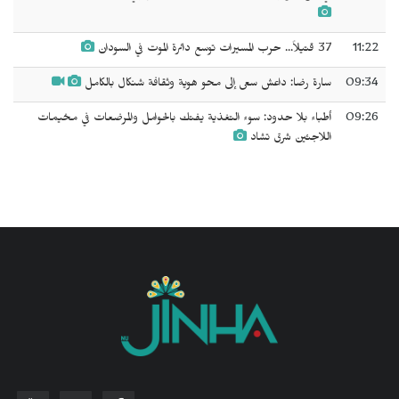
11:22
37 قتيلاً... حرب المسيرات توسع دائرة الموت في السودان
09:34
سارة رضا: داعش سعى إلى محو هوية وثقافة شنكال بالكامل
09:26
أطباء بلا حدود: سوء التغذية يفتك بالحوامل والمرضعات في مخيمات
اللاجئين شرق تشاد