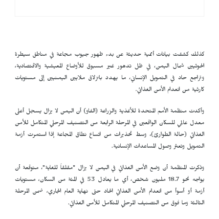
كذلك كشفت بيانات أممية حديثة عن بدء ظهور جيوب مجاعة في مناطق سيطرة
الحوثيين شمال اليمن، في ظل تدهور غير مسبوق للأوضاع المعيشية والاقتصادية،
وتراجع حاد في التمويل الإنساني، ما يهدد بانزلاق ملايين اليمنيين إلى مستويات
كارثية من انعدام الأمن الغذائي.
وأكدت منظمة الأمم المتحدة للأغذية والزراعة (الفاو) أن اليمن لا يزال يسجل أعلى
معدل عالمي للسكان الواقعين في المرحلة الرابعة من التصنيف المرحلي المتكامل للأمن
الغذائي (حالة الطوارئ)، وسط تحذيرات من اتساع نطاق المجاعة إذا استمرت أزمة
التمويل وتعثر وصول المساعدات الإنسانية.
وذكرت المنظمة أن وضع الأمن الغذائي في اليمن لا يزال "مقلقاً للغاية"، متوقعة أن
يواجه نحو 18.7 مليون شخص، أي ما يعادل 53 في المئة من السكان، مستويات
أزمة أو أسوأ من انعدام الأمن الغذائي الحاد حتى نهاية العام الجاري، ضمن المرحلة
الثالثة وما فوق من التصنيف المرحلي المتكامل للأمن الغذائي.