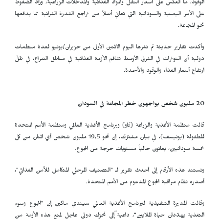
الوقود، ما انعكس على أسعار النقل والمواد الغذائية والمدخلات الزراعية، وزاد الضغوط
على الأسر اليمنية والسودانية التي تعاني أصلاً من تراجع القدرة الشرائية مما يدفعها
نحو المجاعة.
وأكدت تقارير حديثة تم نشرها اليوم الاثنين الأول من حزيران/يونيو لعدة منظمات
دولية أن التوترات في الشرق الأوسط تفاقم الأزمة الغذائية في مناطق الصراع، في ظلّ
ارتفاع أسعار الغذاء والوقود والأسمدة.
20 مليون شخص يواجهون خطر المجاعة في السودان
قالت منظمة الأغذية والزراعة (فاو) وبرنامج الأغذية العالمي ومنظمة الأمم المتحدة
للطفولة (يونيسف)، في بيان مشترك، إن نحو 19,5 مليون شخص أي اثنان من كل
خمسة سودانيين، يعانون حالياً مستويات حرجة من الجوع.
وتستند هذه الأرقام إلى أحدث تقرير لـ "التصنيف المرحلي المتكامل للأمن الغذائي"،
أصدره نظام مراقبة الجوع المدعوم من الأمم المتحدة.
وقالت المديرة التنفيذية لبرنامج الأغذية العالمي سيندي ماكين إن "الجوع وسوء
التغذية يهدّدان حياة الملايين"، داعية ًإلى تحرّك دولي عاجل لمنع هذه الأزمة من