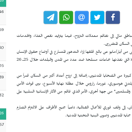
26
46
59
طق مالي إلى تفاقم معدلات النزوح، فيما يتزايد نقص الغذاء والخدمات
السكان المتضررين.
30
 من أيار/مايو عن بالغ قلقها إزاء التدهور المتسارع في أوضاع حقوق الإنسان
في مختلف مناطق مالي، وذلك عقب الهجمات الواسعة والمنسقة التي نفذتها جماعات مسلحة ضد عدد من المدن والبلدات خلال 25ـ 26
05
يرة من الضحايا المدنيين، إضافة إلى نزوح أعداد أكبر من السكان قسراً من
39
 بلدتي هومبوري، غورما، راروس خلال عطلة نهاية الأسبوع، بين قوات الأمن
م والمسلمين" من جهة أخرى، الأمر الذي فاقم من الآثار الإنسانية السلبية على
32
 إلى وقف فوري للأعمال القتالية، داعياً جميع الأطراف على الالتزام الصارم
26
اية المدنيين وصون البنية التحتية المدنية.
57