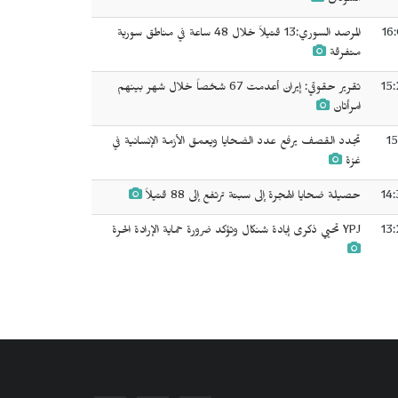
السودان
16
المرصد السوري:13 قتيلاً خلال 48 ساعة في مناطق سورية
متفرقة
15:
تقرير حقوقي: إيران أعدمت 67 شخصاً خلال شهر بينهم
امرأتان
15
تجدد القصف يرفع عدد الضحايا ويعمق الأزمة الإنسانية في
غزة
14:
حصيلة ضحايا الهجرة إلى سبتة ترتفع إلى 88 قتيلاً
13:
YPJ تحيي ذكرى إبادة شنكال وتؤكد ضرورة حماية الإرادة الحرة