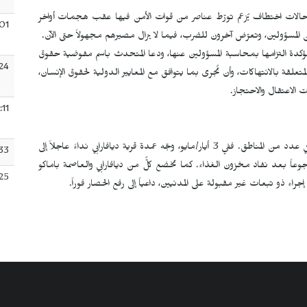
حالات اختطاف يُزعم تورّط عناصر من قوات الأمن فيها عقب هجمات أواخر
:01
المسؤولين، وتعرّض آخرون للضرب، فيما لا يزال مصيرهم مجهولاً حتى الآن.
علنت السلطات المالية فتح تحقيق في هجمات 25 و26، مؤكدة التزامها بمحاسبة المسؤولين عنها، ودعا المتحدث باسم مفوضية حقوق
24
تعلقة بالانتهاكات، وأن تُجرى بما يتوافق مع المعايير الدولية لحقوق الإنسان،
ت الاعتقال والاحتجاز.
:11
وفي سياق متصل، حذّرت تقارير إنسانية من تفاقم أزمة الجوع في عدد من المناطق. ففي 3 أيار/مايو، وجّه عمدة قرية ديافارابي نداءً عاجلاً إلى
33
ً بعد نفاد مخزون الغذاء. كما تخضع كلٌّ من ديافارابي والعاصمة باماكو
25
راء ذو تبعات غير مقبولة على المدنيين، داعياً إلى رفع الحصار فوراً.