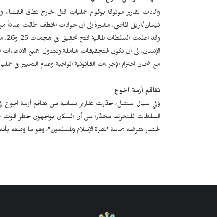
انتهاكات وقتل خارج نطاق القضاء
وأفادت تقارير موثوقة بوقوع عمليات قتل خارج نطاق القضاء و
نيسان/أبريل الماضي، مشيرةً إلى أن حوادث الخطف طالت عدداً من 
وقد أ
الإنسان، إلى أن تكون التحقيقات شاملة وتتناول جميع الادعاءات الم
مع ضمان احترام الإجراءات القانونية الواجبة وعدم التمييز في عمليا
تفاقم أزمة الجوع
السلطات للتحرك محذّراً من أن السكان يواجهون خطر الموت جوعا
لحصار تفرضه جماعة "نصرة الإسلام والمسلمين"، وهو ما وصفه بأنه إج