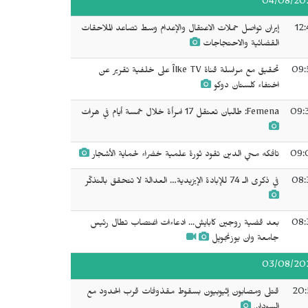
04/08/20
12:
إيران تواصل حملات الاعتقال والإعدام وسط تصاعد الملاحقات
القضائية والاحتجاجات
09:
تحقيق مع مراسلة قناة Îlke TV على خلفية تقرير عن
اختفاء كلستان دوكو
09:
Femena: طالبان تعتقل 17 امرأة خلال خمسة أيام في هرات
09:
تافكه محي الدين تقود ثورة علمية خضراء لحماية الأشجار
08:
في ذكرى الـ 74 للإبادة الإيزيدية… العدالة لا تتحقق بالتذكّر
08:
بعد قضية روجين كابايش... ادعاءات اغتصاب تطال رئيس
جامعة وان يوزنجويِل
03/08/20
20:
قتلى ومصابون إثيوبيون بسقوط مقذوفات قرب الحدود مع