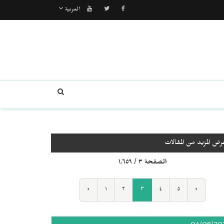
العربية
رض المزيد من المقالات
الصفحة ٣ / ١٬٦٥٩
‹
١
٢
٣
٤
٥
›