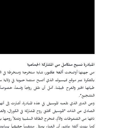
المبادرة نسيج متكامل من المشاركة الجماعية
من جهتها أوضحت
ألفة عاشور
، شابة متخرجة ومنخرطة في الك
بالفكرة عبر موقع فيسبوك الذي أصبح منصة حيوية في ولاية 
طياتها الخير والفرح لجيلنا. آمل أن تلقى رواجاً واسعاً، خصوصا
التشجيع".
وعن الدور الذي تلعبه الموسيقى في هذه المبادرة، أشارت إلى أ
الصادق عن الذات "الموسيقى تخلق روح المشاركة في الكورال، والف
ذاتها من الضغوطات والألم، فتخرج الطاقة السلبية وتملأ روحها بط
كما بيّنت ألفة عاشور أن الغناء يمثل متنفساً حقيقياً يساعد