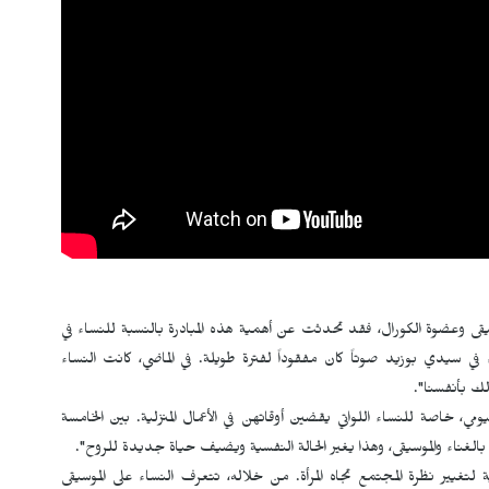
وسيقى وعضوة الكورال، فقد تحدثت عن أهمية هذه المبادرة بالنسبة للنساء في
في سيدي بوزيد صوتاً كان مفقوداً لفترة طويلة. في الماضي، كانت النساء
ك بأنفسنا".
مي، خاصة للنساء اللواتي يقضين أوقاتهن في الأعمال المنزلية. بين الخامسة
بالغناء والموسيقى، وهذا يغير الحالة النفسية ويضيف حياة جديدة للروح".
تغيير نظرة المجتمع تجاه المرأة. من خلاله، تتعرف النساء على الموسيقى