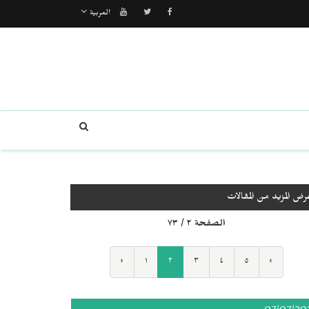
العربية
رض المزيد من المقالات
الصفحة ٢ / ٧٣
‹
١
٢
٣
٤
٥
›