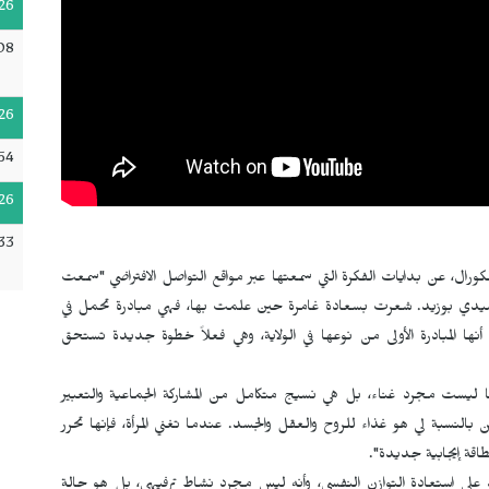
26
08
26
54
26
33
ورال، عن بدايات الفكرة التي سمعتها عبر مواقع التواصل الافتراضي "سمعت
سيدي بوزيد. شعرت بسعادة غامرة حين علمت بها، فهي مبادرة تحمل في
ً أنها المبادرة الأولى من نوعها في الولاية، وهي فعلاً خطوة جديدة تستحق
نها ليست مجرد غناء، بل هي نسيج متكامل من المشاركة الجماعية والتعبير
ن بالنسبة لي هو غذاء للروح والعقل والجسد. عندما تغني المرأة، فإنها تحرر
اقة إيجابية جديدة".
 على استعادة التوازن النفسي، وأنه ليس مجرد نشاط ترفيهي، بل هو حالة