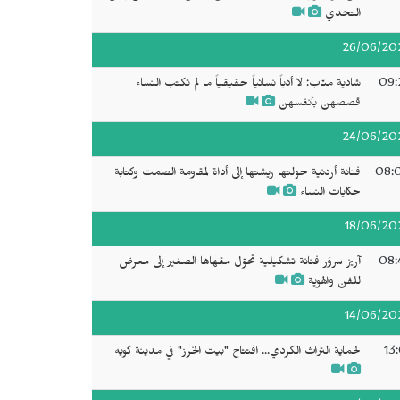
التحدي
26/06/20
09:
شادية منّاب: لا أدباً نسائياً حقيقياً ما لم تكتب النساء
قصصهن بأنفسهن
24/06/20
08:
فنانة أردنية حولتها ريشتها إلى أداة لمقاومة الصمت وكتابة
حكايات النساء
18/06/20
08:
آريز سروَر فنانة تشكيلية تحوّل مقهاها الصغير إلى معرض
للفن والهوية
14/06/20
13
لحماية التراث الكردي... افتتاح "بيت الخرز" في مدينة كويه