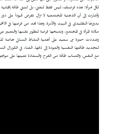
مخاوف من المشاركة، والحضور حتى الآن قليل إلى حد ما، لكننا متفا
لكل امرأة: هذه فرصتك، ليس فقط لتغني، بل لتبني طاقة إيجابي
وأشارت إلى أن الذهنية المجتمعية لا تزال تفرض قيوداً على دور ال
بدورها التقليدي في البيت والأسرة، وهذا يحد من فرصها في الانخ
مكانة المرأة في المجتمع، ونمنحها فرصة لتطوير نفسها والتعبير عن
وشددت سميرة بن سعيد على أهمية النشاط النسائي خاصة للمرأة
لتجديد طاقتها النفسية والعودة إلى ذاتها. الغناء في الكورال ال
مع النفس، واكتساب طاقة من الفرح والسعادة تعينها على مواجهة