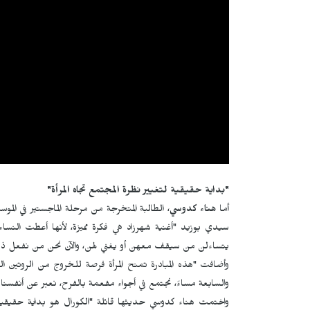
"بداية حقيقية لتغيير نظرة المجتمع تجاه المرأة
"
أما
هناء كدوسي
، الطالبة المتخرجة من مرحلة الماجستير في الم
سيدي بوزيد "أغنية شهرزاد هي فكرة مميزة، لأنها أعطت النساء 
يتساءلن من سيقف معهن أو يغني لهن، والآن نحن من نفعل ذل
وأضافت "هذه المبادرة تمنح المرأة فرصة للخروج من الروتين اليو
والسابعة مساءً، نجتمع في أجواء مفعمة بالفرح، نعبر عن أنفسنا 
واختمت هناء كدوسي حديثها قائلة "الكورال هو بداية حقيقية ل