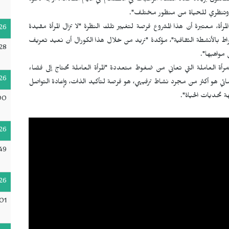
ئلون بزيادة عدد النساء الراغبات في الانضمام في الأيام القادمة. أوجه دعوة
ة وتنظري للحياة من منظور مختلف".
مرأة، معتبرة أن هذا المشروع فرصة لتغيير تلك النظرة "لا تزال المرأة مقيدة
26
راط بالأنشطة الثقافية"، مؤكدة "نريد من خلال هذا الكورال أن نعيد تعريف
28
 مواهبها".
 العاملة التي تعاني من ضغوط متعددة "المرأة العاملة تحتاج إلى فضاء
26
نسائي هو أكثر من مجرد نشاط ترفيهي، هو فرصة لتأكيد الذات، وإعادة التواصل
 تحديات الحياة".
00
26
49
26
:01