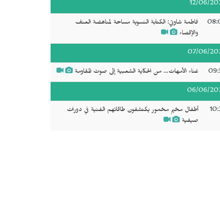
12/06/20
08:
فاطمة شاوتي: الكتابة النسوية مساحة لمناهضة العنف
والإقصاء
07/06/20
09:
غناء الأمهات… من الحكاية الشعبية إلى صوت المقاومة
06/06/20
10:
أطفال مخيم مخمور يكتشفون طاقاتهم الفنية في دورات
صيفية