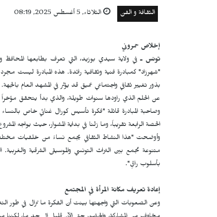
الثقافة و الفن
الثلاثاء, 5 أغسطس 2025, 08:19
إخلاص حمروني
تونس ـ
في ولاية سيدي بوزيد، التي تعرف بطابعها المحافظ و
"شهرزاد" كمبادرة فنية وثقافية رائدة. هذه المبادرة ليست مجرد 
بذور تغيير ثقافي واجتماعي عميق قد يؤثر في المشهد العام بالجهة.
عن الحلم الذي راودها سنوات طويلة، والذي بدأ يتحقق مؤخراً 
وصاحبة المبادرة قائلة "فكرة تأسيس كورال غنائي خاص بالنساء ف
الحصة الرابعة تقريباً، وما زلنا في بداية المشوار، حيث يواجه الم
وأوضحت "هذا النشاط الثقافي يجمع نساءً من خلفيات مختلفة 
متنوعة تجمع بين التراث التونسي والموسيقى الشرقية والغربية.
بأسلوب راقٍ".
إعادة تعريف مكانة المرأة في المجتمع
وعن الصعوبات التي واجهتها بينت أن الفكرة ما تزال في طور ا