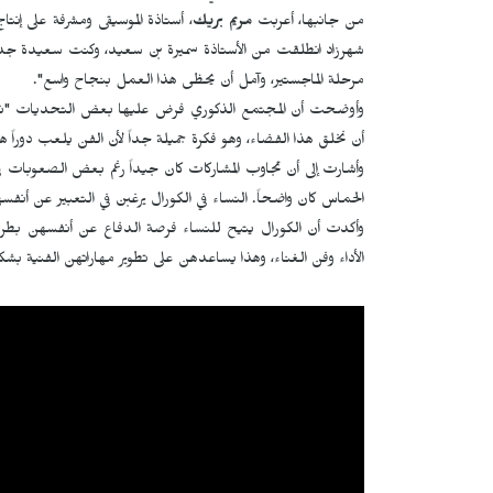
من جانبها، أعربت
مريم بريك
، أستاذة الموسيقى ومشرفة على إنتا
شهرزاد انطلقت من الأستاذة سميرة بن سعيد، وكنت سعيدة جداً لأن
مرحلة الماجستير، وآمل أن يحظى هذا العمل بنجاح واسع".
وأوضحت أن المجتمع الذكوري فرض عليها بعض التحديات "نعلم أ
أن نخلق هذا الفضاء، وهو فكرة جميلة جداً لأن الفن يلعب دوراً هام
وأشارت إلى أن تجاوب المشاركات كان جيداً رغم بعض الصعوبات
الحماس كان واضحاً. النساء في الكورال يرغبن في التعبير عن أن
وأكدت أن الكورال يتيح للنساء فرصة الدفاع عن أنفسهن بطريقة
الأداء وفن الغناء، وهذا يساعدهن على تطوير مهاراتهن الفنية ب