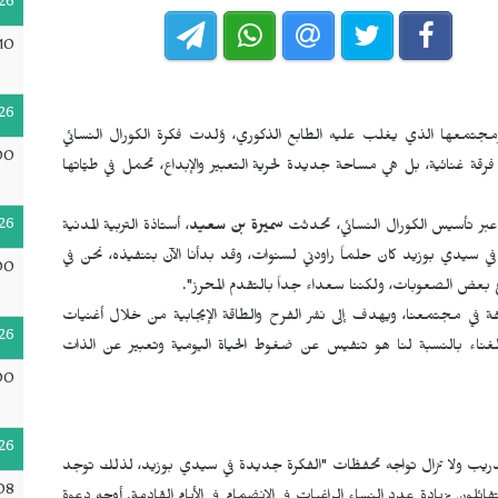
26
10
26
مجتمعها الذي يغلب عليه الطابع الذكوري، وُلدت فكرة الكورال النسائي
00
فرقة غنائية، بل هي مساحة جديدة لحرية التعبير والإبداع، تحمل في طيّاتها
26
عبر تأسيس الكورال النسائي، تحدثت
سميرة بن سعيد
، أستاذة التربية المدنية
ي سيدي بوزيد كان حلماً راودني لسنوات، وقد بدأنا الآن بتنفيذه، نحن في
00
شروع بعض الصعوبات، ولكننا سعداء جداً بالتقدم المحرز".
في مجتمعنا، ويهدف إلى نشر الفرح والطاقة الإيجابية من خلال أغنيات
26
 الغناء بالنسبة لنا هو تنفيس عن ضغوط الحياة اليومية وتعبير عن الذات
00
26
لتدريب ولا تزال تواجه تحفظات "الفكرة جديدة في سيدي بوزيد، لذلك توجد
08