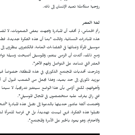
روحية متكاملة تعيد الإنسان إلى ذاته.
لغة العصر
رغم الحماس، لم تخفِ أن المبادرة واجهت بعض الصعوبات، لا
هذه المبادرات النسائية، وقالت "بما أن هذه الفكرة جديدة، فطب
موسيقى المرأة وغنائها في الفضاءات العامة، فالكثيرون ينظرون إلى
ومع ذلك، أكدت أن الزمن يتغير، والموسيقى أصبحت وسيلة تواص
العصر التي تساعد على التواصل وفهم الآخر".
وشرحت تحديات المجتمع الذكوري في هذه المنطقة، خصوصاً ف
بوزيد ذكوري إلى حد بعيد، وهذا يجعل من الصعب قبول أن تخر
وأخواتهم، لكنني أؤمن بأن هذا الوضع سيتغير تدريجياً، لا سيما 
فني راقٍ يشرف عليه متخصصون في المجال الموسيقي".
واختمت ألفة عاشور حديثها بالدعوة إلى تقبل هذه المبادرة "أشجع
تقبلوا هذه الفكرة، فهي ليست تهديداً، بل هي فرصة للمرأة لتع
والاحترام، وهو يعود بالخير على الأسرة والمجتمع".