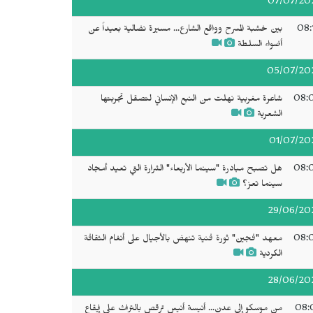
07/07/20
08:
بين خشبة المسرح وواقع الشارع... مسيرة نضالية بعيداً عن
أضواء السلطة
05/07/20
08:
شاعرة مغربية نهلت من النبع الإنساني لتصقل تجربتها
الشعرية
01/07/20
08:
هل تصبح مبادرة "سينما الأربعاء" الشرارة التي تعيد أمجاد
سينما تعز؟
29/06/20
08:
معهد "فجين" ثورة فنية تنهض بالأجيال على أنغام الثقافة
الكردية
28/06/20
08:
من موسكو إلى عدن... أنيسة أنيس ترقص بالتراث على إيقاع