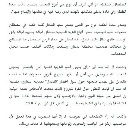
الصلصال وتشكيله ولم أكن أعرف أي نوع من أنواع النحت، وعندما رأيت مادة
الطفلة وهي مادة يمكن تشكيلها تكونت لدي رغبة قوية في تعلمها والإبداع فيها".
وتعتبر مادة الطفلة نوع من الطين يصنع منها الفخار كلمة طفلة هي مصطلح
متعارف عليه لتوصيف بعض أنواع التربة الطينية بالمناطق الجافة وشبهه الجافة والتي
ترسبت خارج نطاق وادى النيل، وقد استقر على مدار الزمن استعمال هذا المصطلح
في مجالات هندسية مختلفة بمعان وسياقات ودلالات تختلف حسب مجال
استخدامه.
ولفتت إلى أنه بعد أن "رأى رئيس قسم التربية الفنية عملي واهتمامي بمجال
النحت قام بتوجيهي من أجل أن يكون مشروع تخرجي منحوتة، لذلك قمت
بالعمل على تصميم منحوتة حول سوق الخضار "الفندق" بمدينة بنغازي، مضيفةً
أنه بعد أن كونت المنظور حول فكرة المشروع قامت بنحت الأشخاص بصفة حركية
في السوق من حركة البيع والشراء والازدحام، وكان حجم المنحوتة 2.40 متراً في
1.20متراً وتم عرضها في الكلية وحصلت على أفضل عمل فني عام 2007".
وأكدت أنه رغم الانتقادات التي تعرضت لها إلا أنها استمرت في هذا العمل لأن
مواضيعها ترتكز على الواقعية والتجريد ولوحاتها ومنحوتاتها لها هدف ورسالة.