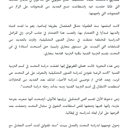
بنغازي ـ
تمكنت الفنانة التشكيلية حنان القربولي من الدخول في مجال النحت
التي طالما حلمت فيه واستطاعت صنع العديد من المنحوتات على الرغم من
الصعوبات التي واجهتها.
كانت أصابعها منذ الطفولة تشكل الصلصال بطريقة إبداعية، وهو ما لفت انتباه
والديها فبدأوا في الاهتمام بها، وانصب هذا الاهتمام في جانب الرسم، وفي المراحل
الدراسية المختلفة نشطت في مجال الفنون التشكيلية، وفازت بالعديد من
المسابقات التي أقيمت على مستوى بنغازي وليبيا، حتى أصبحت أستاذة في فن
النحت بقسم التربية الفنية بكلية التربية بجامعة بنغازي.
وعن هذه التجربة قالت
حنان القربولي
إنها فضلت دراسة النحت في قسم التربية
الفنية "كانت الرغبة تقودني لدراسة الفنون التشكيلية والتعرف على فن النحت عن
قرب، وبعد نجاحي تم توجيهي لدراسة الأحياء، لذلك بعد العديد من المحاولات
استطعت الانتقال إلى قسم التربية الفنية ومنه بدأت رحلة دراسة النحت".
وعن دخولها الأول لقسم الفن التشكيلي ورؤيتها للألوان، أوضحت أنها شعرت بفرحة
عارمة، وأنها بحبها وشغفها للفن استطاعت التفوق في مجال النحت وحصلت بعد
تخرجها على قرار ايفاد لدراسته في إيطاليا.
وحول توجهها لدراسة النحت والعمل بينت "منذ طفولتي كنت أحب التعامل مع