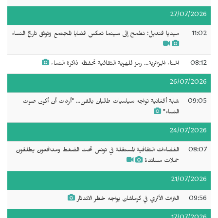
27/07/2026
11:02
ميديا قنديل: نطمح إلى سينما تعكس قضايا المجتمع وتوثق تاريخ النساء
08:12
الحناء الجزائرية... رمز للهوية الثقافية تحفظه ذاكرة النساء
26/07/2026
09:05
شابة أفغانية تواجه سياسيات طالبان بالفن... "أردت أن أكون صوت
النساء"
24/07/2026
08:07
الفضاءات الثقافية المستقلة في تونس تحت الضغط ومدافعون يطلقون
حملات مساندة
21/07/2026
09:56
التراث الأثري في كرماشان يواجه خطر الاندثار