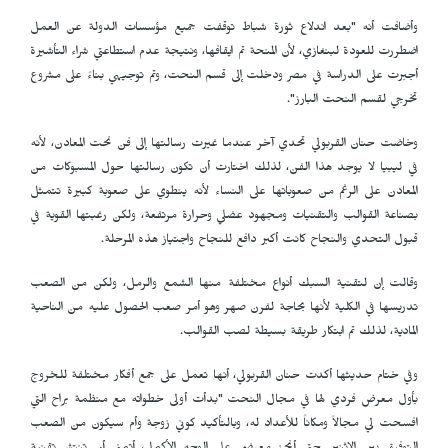
وأضافت أنه "بعد اندلاع ثورة شباط توقفت جميع مؤسسات الدولة عن العمل
اضطررت للعودة لبنغازي، لأن المنحة تم ايقافها، ونتيجة عدم استطاعتي شراء التأشيرة
أجبرت على الدراسة في مصر ودخلت إلى قسم النحت، وتم توجيهي بناءً على مشروع
تخرجي لقسم النحت البارز".
وخاضت حنان القربولي تحدي آخر عندما غيرت رسالتها إلى فن نحت المعادن، لأنه
في ليبيا لا يوجد هذا الفن، لذلك اختارت أن تكون رسالتها حول المسبوكات من
المعادن على الرغم من صعوباتها على النساء لأنه ينطوي على صعوبة كبيرة تتمثل
بصناعة القوالب والتقنيات ومجهود عضلي وحرارة مرتفعة، ولكن رغبتها القوية في
قبول التحدي والنجاح كانت أكبر دافع للنجاح واجتياز هذه المرحلة.
وقالت إن لتقنية السبك أنواع مختلفة منها الشمع والرمل، ولكن من الصعب
تدريسها في الكلية لأنها بحاجة لفرن صهر وهو أمر صعب الحصول عليه من الناحية
المادية، لذلك تم ابتكار طريقة بسيطة لصب القوالب.
وفي ختام حديثها أكدت حنان القربولي، أنها تعمل على جمع أفكار مختلفة للخروج
بأول معرض فردي لها في مجال النحت "بدأت أولى خطواته مع منظمة براح التي
افسحت لي مجالاً ومكاناً للأعداد له، وبالتأكيد كوني زوجة وأم سيكون من الصعب