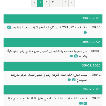
‹
١
٢
٣
٤
٥
›
09/08/2026
08:46
دعماً لحملة "كلنا YPJ" فيلم "الرسالة الأخيرة" يجسد حياة المقاتلات
08/08/2026
08:00
من مواجهة العادات والتقاليد إلى تأسيس مشروع ثقافي يؤمن بقوة المرأة
والمعرفة
05/08/2026
09:42
بيسنا إديش: حماية اللغة الكردية وتعزيز حضور النساء جوهر مشروعنا
السينمائي
29/07/2026
08:35
فنانة تشكيلية تجسد قضايا النساء من خلال أعمالها بأسلوب بصري مؤثر