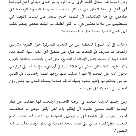
وعن دخولها لهذا المجال قالت "أرى أن ما أقوم به هو تحدى لابد أن أنجح فيه، كما
أنني أعمل في هذا المجال من منطلق الشغف فيه، ربما الصعوبة الوحيدة التي
صادفتني هي قلة الإمكانيات، لأن التقنية تحتاج للتعلم فهي ليست كالموهبة التي
تستطيعين من خلالها تشكيل شيء ما، لكن الطفلة مع الوقت تتشقق وتنكسر لذلك
فهي تحتاج لتقنية معينة حتى لا يحدث ذلك".
وأشارت إلى أن الصورة النمطية عن فن النحت المتمركزة حول المطرقة والازميل
والصخر قد تغيرت، لأن النحت هو عبارة عن تشكيل لأي خامة، سواء كانت هذه
الخامة لينة أم صلبة، وتقبل الإضافة أو التفريغ، مثل العاج والخشب والطفلة والجس،
والآن تطورت الآلات التي يمكن من خلالها تشكيل أي شيء، مؤكدةً أنه على الرغم من
دخول الآلة على النحت إلا أنها لم تسلب منها روحها الفنية والجمالية، لآن الفنان
هو من يتحكم بها ولأنها مجرد وسيلة لذلك عندما يمسك الفنان بها يضفي روح
الجمال على المنحوتة التي بين يديه.
وعن رحلتها لدراسة النحت في مرحلة الماجستير أوضحت أنها حصلت على إيفاد
لإيطاليا "كانت سعادتي غامرة، لأن إيطاليا بلاد الفن ولكن سرعان ما اصطدمت
أحلامي بالجدار، لأن الجامعة التي تم توجيهي للدراسة بها كانت قد أغلقت قسم
النحت، ونظراً لعدم قدرتي على تغيير ساحة الدراسة في ذلك الوقت بدأت بدراسة
التصوير".