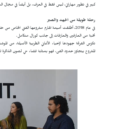
كبير في تطوير مهاراتي، ليس فقط في العزف، بل أيضاً في مجال الت
رحلة طويلة من الجهد والصبر
في عام 2018، أطلقت أميمة الهارم مشروعها الفني ال
نخبة من العازفين والعازفات إلى جانب كورال متكامل.
تكرّس الفرقة جهودها لإحياء الأغاني الطربية الأصيلة، من الموشحا
المشروع يتجاوز حدود الفن، فهو بمثابة فضاء حي لصون الذاكرة ال