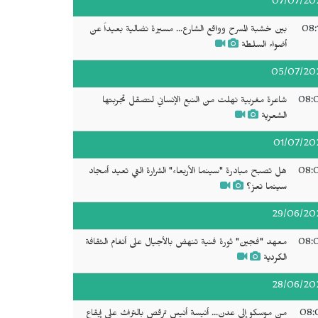
07/07/20
08:
بين خشبة المسرح وواقع الشارع... مسيرة نضالية بعيداً عن
أضواء السلطة
05/07/20
08:
شاعرة مغربية نهلت من النبع الإنساني لتصقل تجربتها
الشعرية
01/07/20
08:
هل تصبح مبادرة "سينما الأربعاء" الشرارة التي تعيد أمجاد
سينما تعز؟
29/06/20
08:
معهد "فجين" ثورة فنية تنهض بالأجيال على أنغام الثقافة
الكردية
28/06/20
08:
من موسكو إلى عدن... أنيسة أنيس ترقص بالتراث على إيقاع