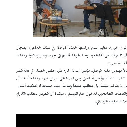
ع آخر، إذ تتابع اليوم دراستها العليا كباحثة في سلك الدكتوراه بمجال
 أن "العزف على آلة العود رحلة طويلة تحتاج إلى جهد وصبر ومثابرة، وهذا ما
بالنسبة لي".
الاً يهيمن عليه الرجال، تؤمن أميمة الهارم بأن حضور النساء في هذا الفن
قيت دعماً كبيراً من أساتذتي ومن البيئة التي أعيش فيها، ولهذا لا أعتقد أن
قى لا تعرف جنساً، بل تتطلب شغفاً وإبداعاً، وهما صفات لا يحتكرها أحد.
الفتيات الطامحين لدخول عالم الموسيقى، مؤكدة أن الطريق يتطلب الالتزام،
يمية والشغف الموسيقي.