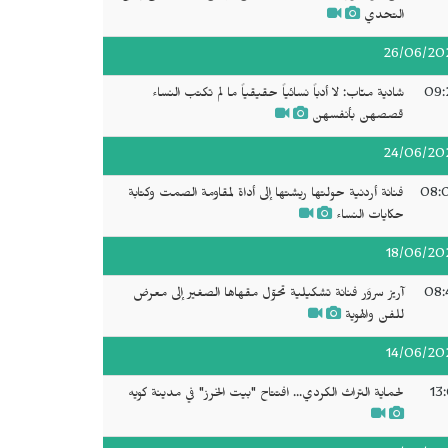
التحدي
26/06/20
09:
شادية منّاب: لا أدباً نسائياً حقيقياً ما لم تكتب النساء
قصصهن بأنفسهن
24/06/20
08:
فنانة أردنية حولتها ريشتها إلى أداة لمقاومة الصمت وكتابة
حكايات النساء
18/06/20
08:
آريز سروَر فنانة تشكيلية تحوّل مقهاها الصغير إلى معرض
للفن والهوية
14/06/20
13
لحماية التراث الكردي... افتتاح "بيت الخرز" في مدينة كويه