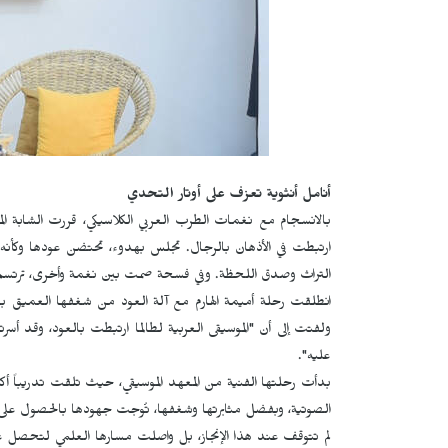
أنامل أنثوية تعزف على أوتار التحدي
بالانسجام مع نغمات الطرب العربي الكلاسيكي، قررت الشابة ال
ارتبطت في الأذهان بالرجال. تجلس بهدوء، تحتضن عودها وكأنه ام
التراث وصدق اللحظة. وفي فسحة صمت بين نغمة وأخرى، ترتسم عل
انطلقت رحلة أميمة الهارم مع آلة العود من شغفها العميق بالموس
ولفتت إلى أن "الموسيقى العربية لطالما ارتبطت بالعود، وقد أس
عليه".
بدأت رحلتها الفنية من المعهد الموسيقي، حيث تلقت تدريباً أكا
الصوتية، وبفضل مثابرتها وشغفها، تُوجت جهودها بالحصول على الجا
لم تتوقف عند هذا الإنجاز، بل واصلت مسارها العلمي لتحصل على ا