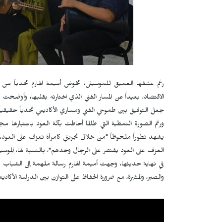
رغم عشقها العميق للموسيقى، تخوض أميمة الهارم تحدياً من نو
الاقتصاد، بعيداً عن المسار الفني الذي اختارته بقلبها، وأوضحت
جعل التوفيق بين طموحي الفني ومساري الأكاديمي تحدياً حقيقياً 
ورغم الصورة النمطية التي طالما أحاطت بآلة العود باعتبارها مج
يشهد تطوراً ملحوظاً "من خلال تجربتي كامرأة تعزف على العود، تل
العزف على العود يقتصر على الرجال وحدهم"، بالنسبة لها، الموسي
في نهاية حديثها، وجهت أميمة الهارم رسالة ملهمة إلى الشباب و
والصبر، والمثابرة، مع ضرورة الحفاظ على التوازن بين الدراسة الأكاد