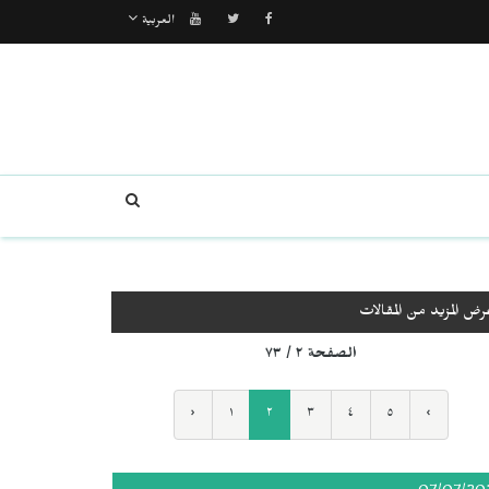
العربية
رض المزيد من المقالات
الصفحة ٢ / ٧٣
‹
١
٢
٣
٤
٥
›