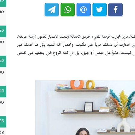
26
10
26
قية، تبرز تجارب فردية تضيء طريق الأصالة وتعيد الاعتبار لفنون تراثية عريقة.
00
التي اختارت أن تسلك درباً غير مألوف، وتحمل آلة العود بكل ما تحمله من
سيقى ليست حكراً على جنس أو جيل، بل هي لغة الروح التي يتقنها من يخلص
26
00
26
00
26
08