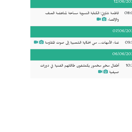
12/06/20
08:
فاطمة شاوتي: الكتابة النسوية مساحة لمناهضة العنف
والإقصاء
07/06/20
09:
غناء الأمهات… من الحكاية الشعبية إلى صوت المقاومة
06/06/20
10:
أطفال مخيم مخمور يكتشفون طاقاتهم الفنية في دورات
صيفية