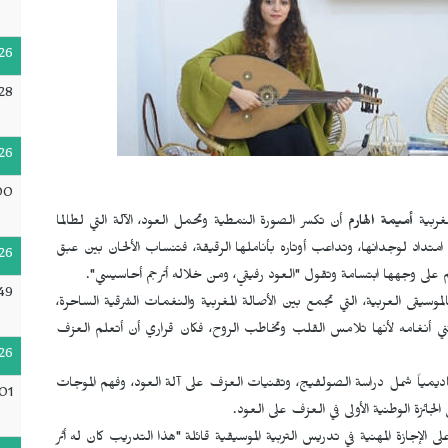
26
28
26
00
مغربية
أميمة الهارم
أن تكسر الصورة النمطية وتحمل العود، الآلة التي لطالما
تداد لوجدانها، وتداعب أوتاره بأناملها الرقيقة، فتنساب الألحان بين عبق
26
ى وجهها ابتسامة وتقول "العود رفيقي، ومن خلاله أترجم أحاسيسي".
49
يقى العربية، التي تجمع بين الأصالة المغربية والنغمات الشرقية الساحرة،
رتني أنغامه لأنها تلامس القلب وتخاطب الروح، فكان قراري أن أتعلم العزف
26
ديمياً شمل دراسة الصولفيج، وتقنيات العزف على آلة العود، وفهم الموجات
:01
ئزة الوطنية الأولى في العزف على العود.
لإجازة المهنية في تدريس التربية الموسيقية قائلة "هذا التدريب كان له أثر