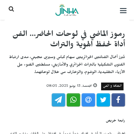
التحكم
بالقائمة
رموز الماضي في لوحات الحاضر... الفن
أداة لحفظ الهوية والتراث
تُبرز أعمال الفنانتين الجزائريتين سهام كباس وسيرين عجيمي، مدى ارتباط
الفنون التشكيلية بالتراث الجزائري والأمازيغي، مسلطتين الضوء على
الأزياء التقليدية، الوشوم، والزخارف من خلال لوحاتهما.
الثقافة و الفن
الجمعـة, 13 يونيو 2025, 08:05
رابعة خريص