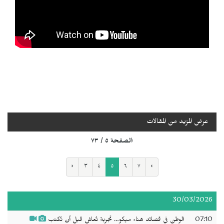
عرض المزيد من المقالات
الصفحة ٥ / ٧٣
‹
٣
٤
٥
٦
٧
›
30/03/2026
07:10
الوطن في قصائد هناء ميكو… تجربة تُعاش قبل أن تُكتب