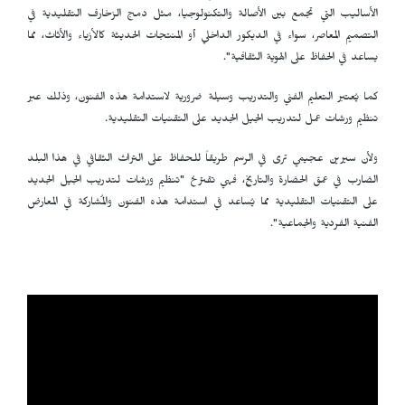
الأساليب التي تجمع بين الأصالة والتكنولوجيا، مثل دمج الزخارف التقليدية في
التصميم المعاصر، سواء في الديكور الداخلي أو المنتجات الحديثة كالأزياء والأثاث، مما
يساعد في الحفاظ على الهوية الثقافية".
كما يُعتبر التعليم الفني والتدريب وسيلة ضرورية لاستدامة هذه الفنون، وذلك عبر
تنظيم ورشات عمل لتدريب الجيل الجديد على التقنيات التقليدية.
ولأن سيرين عجيمي ترى في الرسم طريقاً للحفاظ على التراث الثقافي في هذا البلد
الضارب في عمق الحضارة والتاريخ، فهي تقترحُ "تنظيم ورشات لتدريب الجيل الجديد
على التقنيات التقليدية مما يُساعد في استدامة هذه الفنون والمُشاركة في المعارض
الفنية الفردية والجماعية".