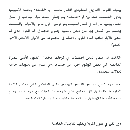
ويعرف اللباس الأمازيغي التقليدي الخاص بالنساء بـ "الملحفة" وباللغة الأمازيغية
يدعى "املحفت نتشاوين" أو "اللحاف" وهو يُغطي جسد المرأة ليُدفئها في فصل
الشتاء ويقيها من الحر في فصل الصيف، وهو نوعان، الأول خاص بالأعراس والمناسبات
ويصمم من قماش ورد بارز نابض بالحيوية وعنوان للجمال، أما النوع الثاني فه
خاص بالأيام العادية أسود اللون بالإضافة إلى مجموعة من الألوان (الأخضر، الأحمر،
الأصفر).
واللافت أن سهام كباس احتفظت في لوحاتها بالجمال الأنثوي الأصلي للمرأة
الأمازيغية التي تُغطي الوُشُوم أجزاء من جسدها وهي عبارة عن رُسومات حاملة
لدلالات مُتعددة.
تعد سهام كباس من بين الفنانين المهتمين بالفن التشكيلي الذي يعكس الثقافة
الأمازيغية، خاصة في ظل التراجع الذي شهده هذا التراث مع مرور الزمن وعدم
منحه الأهمية اللازمة في ظل التحولات الاجتماعية وسيطرة التكنولوجيا.
دور الفن في تعزيز الهوية ونقلها للأجيال القادمة