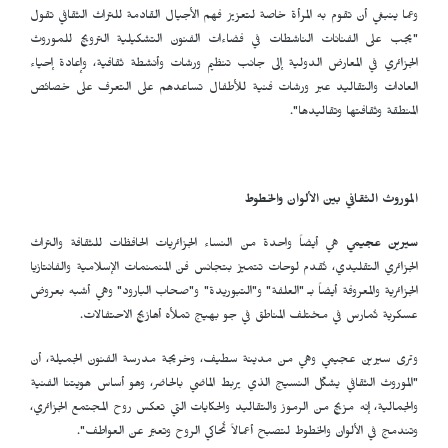
وعما ينبغي أن تقوم به المرأة خاصة لتعزيز فهم الأجيال القادمة للتراث الثقافي تقول
"يجب على الفنانات الناشطات في فضاءات الفنون التشكيلية الترويج للموروث
الجزائري في المعارض الدولية إلى جانب تنظيم ورشات وأنشطة ثقافية، وإعادة إحياء
العادات والتقاليد عبر ورشات فنية للأطفال تساعدهم على التعرف على خصائص
المنطقة وثقافتها وتقاليدها".
الموروث الثقافي بين الألوان والخطوط
سيرين عجيمي
هي أيضاً واحدة من النساء الجزائريات الحافظات للثقافة والتراث
الجزائري التقليدي، تُقدم لوحات تتميز بتجانس فن المنمنمات الإسلامية والفانتازيا
الجزائرية والمعروفة أيضاً بـ "العلفة" و"التبوريدة" و"صحاب البارود" وهي أشبه بعروض
عسكرية تُمارس في مختلف المناطق في جو بهيج تملأه أهازيج الاحتفالات.
وترى سيرين عجيمي وهي من مدينة سطيف، وخريجة مدرسة الفنون الجميلة، أن
"الموروث الثقافي يشكّل النسيج الذي يربط الماضي بالحاضر، وهو أساس هويتنا الفنية
والجمالية، إنه مزيج من الرموز والتقاليد والحكايات التي تعكس روح المجتمع الجزائري،
وتندمج في الألوان والخطوط لتصبح أعمالاً تُحاكي الروح وتعبّر عن العواطف".