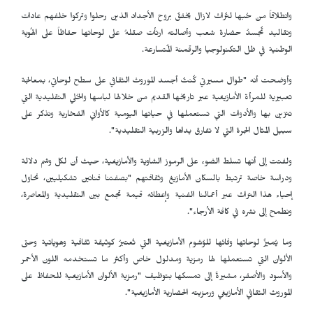
وانطلاقاً من حُبها لتُراث لازال يخفقُ بروح الأجداد الذين رحلوا وتركوا خلفهم عادات
وتقاليد تُجسدُ حضارة شعب وأصالته ارتأت صقلهُ على لوحاتها حفاظاً على الهُوية
الوطنية في ظل التكنولوجيا والرقمنة المُتسارعة.
وأوضحت أنه "طوال مسيرتي كُنتُ أجسد الموروث الثقافي على سطح لوحاتي، بمعالجة
تعبيرية للمرأة الأمازيغية عبر تاريخها القديم من خلالها لباسها والحُلي التقليدية التي
تتزين بها والأدوات التي تستعملها في حياتها اليومية كالأواني الفخارية ونذكر على
سبيل المثال الجرة التي لا تفارق يداها والزربية التقليدية".
ولفتت إلى أنها تسلط الضوء على الرموز الشاوية والأمازيغية، حيث أن لكل وشم دلالة
ودراسة خاصة ترتبط بالسكان الأمازيغ وثقافتهم "بصفتنا فنانين تشكيليين، نحاول
إحياء هذا التراث عبر أعمالنا الفنية وإعطائه قيمة تجمع بين التقليدية والمعاصرة،
ونطمح إلى نشره في كافة الأرجاء".
وما يُميزُ لوحاتها وفائها للوُشوم الأمازيغية التي تُعتبرُ كوثيقة ثقافية وهوياتية وحتى
الألوان التي تستعملها لها رمزية ومدلول خاص وأكثر ما تستخدمه اللون الأحمر
والأسود والأصفر، مشيرةً إلى تمسكها بتوظيف "رمزية الألوان الأمازيغية للحفاظ على
الموروث الثقافي الأمازيغي ورمزيته الحضارية الأمازيغية".