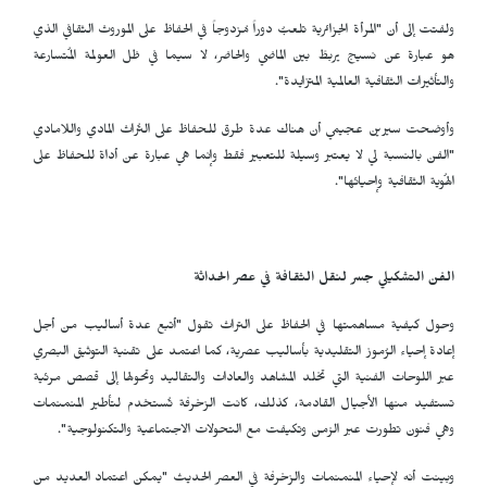
ولفتت إلى أن "المرأة الجزائرية تلعبُ دوراً مُزدوجاً في الحفاظ على الموروث الثقافي الذي
هو عبارة عن نسيج يربطً بين الماضي والحاضر، لا سيما في ظل العولمة المُتسارعة
والتأثيرات الثقافية العالمية المتزايدة".
وأوضحت سيرين عجيمي أن هناك عدة طرق للحفاظ على التُراث المادي واللامادي
"الفن بالنسبة لي لا يعتبر وسيلة للتعبير فقط وإنما هي عبارة عن أداة للحفاظ على
الهُوية الثقافية وإحيائها".
الفن التشكيلي جسر لنقل الثقافة في عصر الحداثة
وحول كيفية مساهمتها في الحفاظ على التراث تقول "أتبع عدة أساليب من أجل
إعادة إحياء الرُموز التقليدية بأساليب عصرية، كما اعتمد على تقنية التوثيق البصري
عبر اللوحات الفنية التي تخلد المشاهد والعادات والتقاليد وتحولها إلى قصص مرئية
تستفيد منها الأجيال القادمة، كذلك، كانت الزخرفة تُستخدم لتأطير المنمنمات
وهي فنون تطورت عبر الزمن وتكيفت مع التحولات الاجتماعية والتكنولوجية".
وبينت أنه لإحياء المنمنمات والزخرفة في العصر الحديث "يمكن اعتماد العديد من