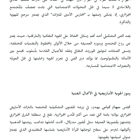
الجزائر ـ
تلعبُ المرأة في الجزائر دوراً مُهماً في الحفاظ على التُراث بشقيه المادي
واللامادي لا سيما في ظل التحولات الاجتماعية التي باتت تعصفُ بالمُجتمع
الجزائري، إذ يُمكن وصفها بـ "الحارس الأمين للتراث" الذي يُعتبر مرجع للهوية
والذاكرة.
يُعد الفن التشكيلي أحد أهم وسائل الحفاظ على الهوية الثقافية والتاريخية، حيث يُعبر
عن روح المجتمع ورموزه العميقة من خلال الألوان والخطوط والتقنيات المختلفة،
وتسعى الفنانات لتوثيق الموروث الثقافي ونقله للأجيال القادمة بأسلوب يجمع بين
الأصالة والتكنولوجيا، مما يؤكد دور الفن في تعزيز الهوية وحمايتها في ظل العولمة
والتغيرات الاجتماعية المتسارعة.
رموز الهوية الأمازيغية
في الأعمال الفنية
تجلس
سهام كباس
بهدوء في ورشة للفنون التشكيلية المختصة بالتراث الأمازيغي
الجزائري بولاية باتنة التي تعد من أكبر المُدن الجزائرية، تقعُ في منطقة الشرق الجزائري
وتشتهرُ بقُصورها العتيقة مثل قُصُور مدوكال، كانت أناملها تداعب ريشتها الذهبية
وألوانها، لترسم على سطح لوحاتها المرأة الأمازيغية بلباسها التقليدي الذي يُعتبرُ
عنوان قبيلتها وهُويتها.