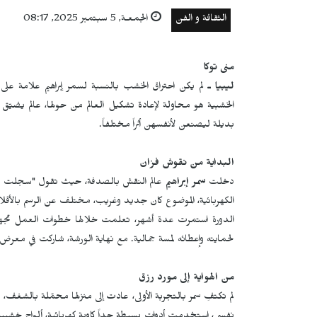
الثقافة و الفن
الجمعـة, 5 سبتمبر 2025, 08:17
منى توكا
ليبيا ـ
لم يكن احتراق الخشب بالنسبة لسمر إبراهيم علامة على
الخشبية هو محاولة لإعادة تشكيل العالم من حولها، عالم يضيّ
بديلة ليصنعن لأنفسهن أثراً مختلفاً.
البداية من نقوش فزان
دخلت
سمر إبراهيم
عالم النقش بالصدفة، حيث تقول "سجلت في د
الكهربائية، الموضوع كان جديد وغريب، مختلف عن الرسم بالأقلام
الدورة استمرت عدة أشهر، تعلمت خلالها خطوات العمل تجهيز اللوح
لحمايته وإعطائه لمسة جمالية. مع نهاية الورشة، شاركت في معرض 
من الهواية إلى مورد رزق
لم تكتفِ سمر بالتجربة الأولى، عادت إلى منزلها محمّلة بالشغف