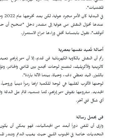
نفسي، استخدمت أدوات بسيطة جداً كاوية كهربائية، ألواح خشب
المقتنيات".
في ال
عندها تحوّل النقش من هواية إلى مصدر دخل "صحيح أن حجم ال
أتوقف"، تقول بابتسامة تخفي وراءها صراع الاستمرار.
أصالة تُعيد نفسها بعصرية
رغم أن النقش بالكاوية الكهربائية فن قديم، إلا أن سمر إبراهيم 
كالزيتية والأكريليك، لتصنع لوحات تجمع بين الماضي والحاضر، وتؤ
بالليزر. اليد تعطي دفء وحياة، بينما الآلة باردة".
لوحتها الأقرب لقلبها هي لوحة للكعبة تراها رمزاً دينياً وروحي
الجديد. مشروعها نقوش سمر إبراهيم، كما تسميه، قائم على الدقة 
أي شكل فني آخر.
فن يحمل رسالة
وترى أن للفن دوراً أبعد من الجماليات، فهو يمكن أن يكون
التحديات خاصة في الجنوب الليبي حيث يغيب الدعم وتندر المسا