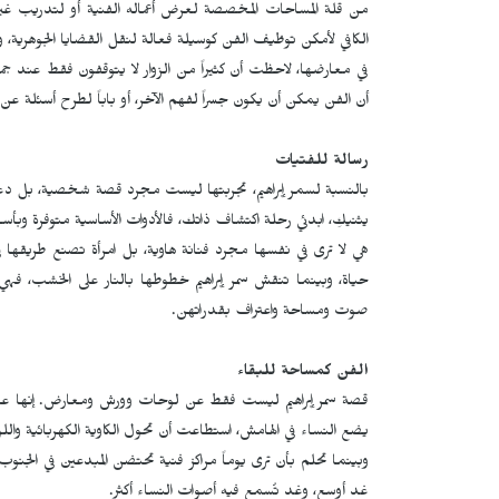
من قلة المساحات المخصصة لعرض أعماله الفنية أو لتدريب غيره م
الكافي لأمكن توظيف الفن كوسيلة فعالة لنقل القضايا الجوهرية، وا
في معارضها، لاحظت أن كثيراً من الزوار لا يتوقفون فقط عند ج
أن الفن يمكن أن يكون جسراً لفهم الآخر، أو باباً لطرح أسئلة عن 
رسالة للفتيات
بالنسبة لسمر إبراهيم، تجربتها ليست مجرد قصة شخصية، بل دع
يثنيكِ، ابدئي رحلة اكتشاف ذاتك، فالأدوات الأساسية متوفرة وبأس
هي لا ترى في نفسها مجرد فنانة هاوية، بل امرأة تصنع طريقها 
حياة، وبينما تنقش سمر إبراهيم خطوطها بالنار على الخشب، فه
صوت ومساحة واعتراف بقدراتهن.
الفن كمساحة للبقاء
قصة سمر إبراهيم ليست فقط عن لوحات وورش ومعارض. إنها عن
يضع النساء في الهامش، استطاعت أن تحول الكاوية الكهربائية واللوح
وبينما تحلم بأن ترى يوماً مراكز فنية تحتضن المبدعين في الجنوب،
غد أوسع، وغد تُسمع فيه أصوات النساء أكثر.