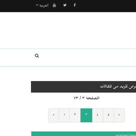
العربية
رض المزيد من المقالات
الصفحة ٣ / ٧٣
‹
١
٢
٣
٤
٥
›