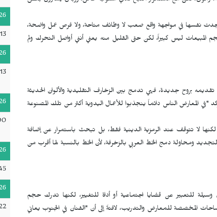
ية، وألوان. لكن مع الاستمرار أصبح لدي أسلوب خاص، وزبائن يشترون بعض
26
بداية كان الأمر مجرد هواية، لكن بعد تخرجها عام 2022 وجدت نفسها في مواجهة واقع صعب لا وظائف متاحة، ولا فرص عمل واضحة،
13
مبيعات ليس كبيراً، لكن حتى القليل منه يعني أنني أواصل التحرك ولم
26
13
تعيد تقديمه بروح جديدة، فهي تدمج بين الزخارف التقليدية والألوان الحديثة
26
كد "في المعارض الناس دائماً ينجذبوا للأعمال اليدوية أكثر من تلك المصنوعة
00
اً، لكنها لا تتوقف عند الرمزية الدينية فقط، بل تبحث باستمرار عن إضافة
والتجديد ومحاولة دمج الخط العربي بالزخرفة، لأن الخط بالنسبة لها أقرب من
26
:45
26
 وسيلة للتعبير عن قضايا اجتماعية أو أداة للتغيير، لكنها تدرك حجم
22
حات المخصصة للمعارض والتدريب، لافتةً إلى أن "الفنان في الجنوب يعاني