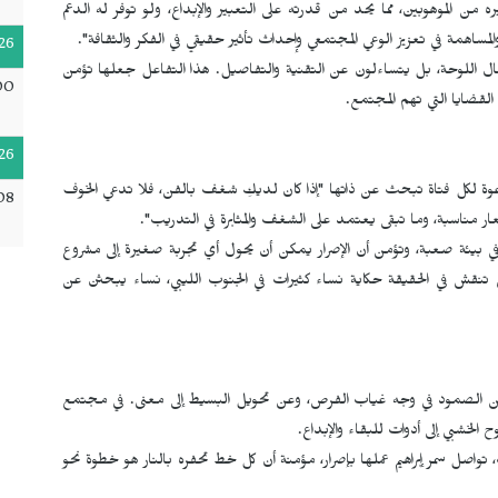
ن الموهوبين، مما يحد من قدرته على التعبير والإبداع، ولو توفر له الدعم
لمساهمة في تعزيز الوعي المجتمعي وإحداث تأثير حقيقي في الفكر والثقافة".
26
مال اللوحة، بل يتساءلون عن التقنية والتفاصيل. هذا التفاعل جعلها تؤمن
00
القضايا التي تهم المجتمع.
26
وة لكل فتاة تبحث عن ذاتها "إذا كان لديكِ شغف بالفن، فلا تدعي الخوف
08
عار مناسبة، وما تبقى يعتمد على الشغف والمثابرة في التدريب".
في بيئة صعبة، وتؤمن أن الإصرار يمكن أن يحول أي تجربة صغيرة إلى مشروع
ي تنقش في الحقيقة حكاية نساء كثيرات في الجنوب الليبي، نساء يبحثن عن
 الصمود في وجه غياب الفرص، وعن تحويل البسيط إلى معنى. في مجتمع
 الخشبي إلى أدوات للبقاء والإبداع.
 تواصل سمر إبراهيم عملها بإصرار، مؤمنة أن كل خط تحفره بالنار هو خطوة نحو