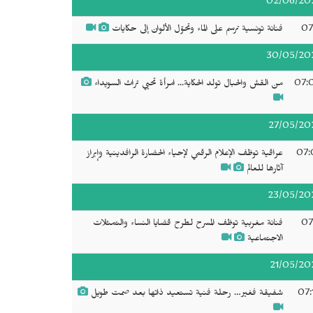
02/06/20
07
فنانة تونسية ترسم على الماء وتحوّل الألوان إلى حكايات
30/05/20
07:
من القش والحبال تولد الحكاية... امرأة تحيي تراث السويداء
27/05/20
07:
عراقية توظف الإعلام الرقمي لإحياء الحضارة الرافدينية وإبراز
آثارها للعالم
23/05/20
07
فنانة مغربية توظف المسرح لطرح قضايا النساء والتمثلات
الاجتماعية
21/05/20
07:
شفيقة فغير… رحلة فنية تستعيد ذاتها بعد صمت طويل