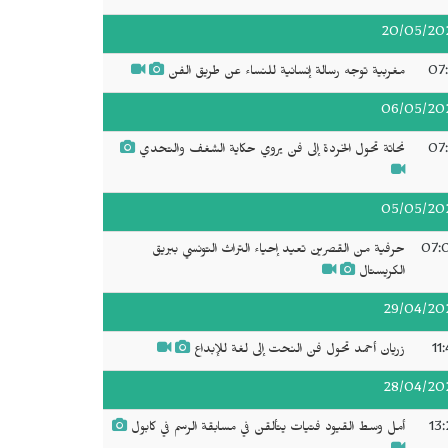
20/05/20
07:
مغربية توجه رسالة إنسانية للنساء عن طريق الفن
06/05/20
07:
نحاتة تحول الخردة إلى فن يروي حكاية الشغف والتحدي
05/05/20
07:
حرفية من القصرين تعيد إحياء التراث التونسي ببريق
الكريستال
29/04/20
11
زريان أحمد تحول فن النحت إلى لغة للإبداع
28/04/20
13:
أمل وسط القيود فتيات يتألقن في مسابقة الرسم في كابول