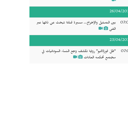
26/04/20
07:
بين التمثيل والإخراج… مسيرة فنانة تبحث عن ذاتها عبر
الفن
23/04/20
07:
"ظل فوزلافيو" رواية تكشف وجع النساء السودانيات في
مجتمع تحكمه العادات