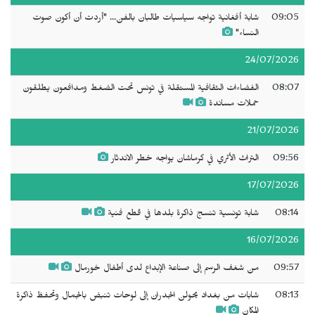
09:05
شابة أفغانية تواجه سياسيات طالبان بالفن... "أردت أن أكون صوت
النساء"
24/07/2026
08:07
الفضاءات الثقافية المستقلة في تونس تحت الضغط ومدافعون يطلقون
حملات مساندة
21/07/2026
09:56
التراث الأثري في كرماشان يواجه خطر الاندثار
17/07/2026
08:14
شابة تونسية تنسج ذاكرة بلدها في قطع فنية
16/07/2026
09:57
من شغف الرسم إلى صناعة الإبداع لدى أطفال خورمال
08:13
شابات من بغداد يحولن الجدران إلى لوحات تنبض بالجمال وتحفظ ذاكرة
المكان