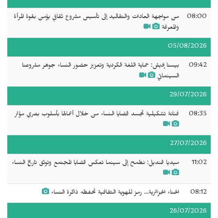
08:00
من مواجهة العادات والتقاليد إلى تأسيس مشروع ثقافي يؤمن بقوة المرأة
والمعرفة
05/08/2026
09:42
بيسنا إديش: حماية اللغة الكردية وتعزيز حضور النساء جوهر مشروعنا
السينمائي
29/07/2026
08:35
فنانة تشكيلية تجسد قضايا النساء من خلال أعمالها بأسلوب بصري مؤثر
27/07/2026
11:02
ميديا قنديل: نطمح إلى سينما تعكس قضايا المجتمع وتوثق تاريخ النساء
08:12
الحناء الجزائرية... رمز للهوية الثقافية تحفظه ذاكرة النساء
26/07/2026