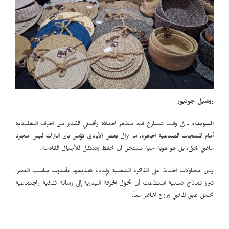
روشيل جونيور
السويداء ـ
في وقت تتسارع فيه مظاهر الحداثة وتختفي الكثير من الحرف التقليدية
أمام المنتجات الصناعية الجاهزة، ما تزال بعض الأيادي تؤمن بأن التراث ليس مجرد
ماضي يحكى، بل هو هوية حية تستحق أن تحفظ وتنتقل للأجيال القادمة.
وبين محاولات الحفاظ على الذاكرة الشعبية وإعادة تقديمها بأسلوب يناسب العصر،
تبرز نماذج نسائية استطاعت أن تحول الحرفة اليدوية إلى رسالة ثقافية واجتماعية
تحمل عبق الماضي وروح الحاضر معاً.