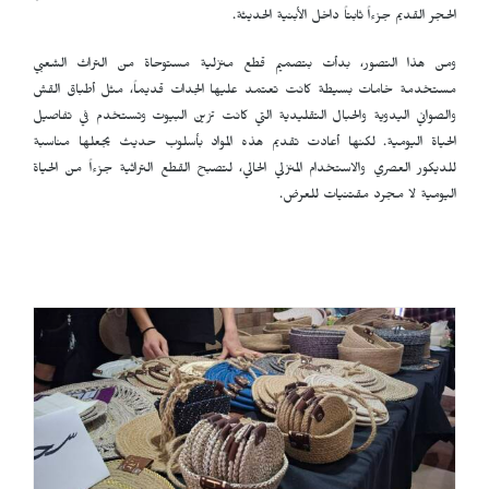
الحجر القديم جزءاً ثابتاً داخل الأبنية الحديثة.
ومن هذا التصور، بدأت بتصميم قطع منزلية مستوحاة من التراث الشعبي
مستخدمة خامات بسيطة كانت تعتمد عليها الجدات قديماً، مثل أطباق القش
والصواني اليدوية والحبال التقليدية التي كانت تزين البيوت وتستخدم في تفاصيل
الحياة اليومية. لكنها أعادت تقديم هذه المواد بأسلوب حديث يجعلها مناسبة
للديكور العصري والاستخدام المنزلي الحالي، لتصبح القطع التراثية جزءاً من الحياة
اليومية لا مجرد مقتنيات للعرض.