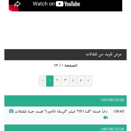
عرض المزيد من المقالات
الصفحة ١ / ٧٣
‹
١
٢
٣
٤
٥
›
09/08/2026
08:46
دعماً لحملة "كلنا YPJ" فيلم "الرسالة الأخيرة" يجسد حياة المقاتلات
08/08/2026