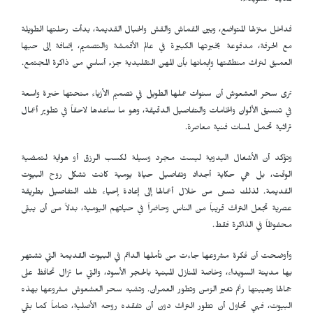
لمدينة السويداء.
فداخل منزلها المتواضع، وبين القماش والقش والحبال القديمة، بدأت رحلتها الطويلة
مع الحرفة، مدفوعة بخبرتها الكبيرة في عالم الأقمشة والتصميم، إضافة إلى حبها
العميق لتراث منطقتها وإيمانها بأن المهن التقليدية جزء أساسي من ذاكرة المجتمع.
ترى سحر العشعوش أن سنوات عملها الطويل في تصميم الأزياء منحتها خبرة واسعة
في تنسيق الألوان والخامات والتفاصيل الدقيقة، وهو ما ساعدها لاحقاً في تطوير أعمال
تراثية تحمل لمسات فنية معاصرة.
وتؤكد أن الأشغال اليدوية ليست مجرد وسيلة لكسب الرزق أو هواية لتمضية
الوقت، بل هي حكاية أجداد وتفاصيل حياة يومية كانت تشكل روح البيوت
القديمة. لذلك تسعى من خلال أعمالها إلى إعادة إحياء تلك التفاصيل بطريقة
عصرية تجعل التراث قريباً من الناس وحاضراً في حياتهم اليومية، بدلاً من أن يبقى
محفوظاً في الذاكرة فقط.
وأوضحت أن فكرة مشروعها جاءت من تأملها الدائم في البيوت القديمة التي تشتهر
بها مدينة السويداء، وخاصة المنازل المبنية بالحجر الأسود، والتي ما تزال تحافظ على
جمالها وهيبتها رغم تغير الزمن وتطور العمران. وتشبه سحر العشعوش مشروعها بهذه
البيوت، فهي تحاول أن تطور التراث دون أن تفقده روحه الأصلية، تماماً كما بقي