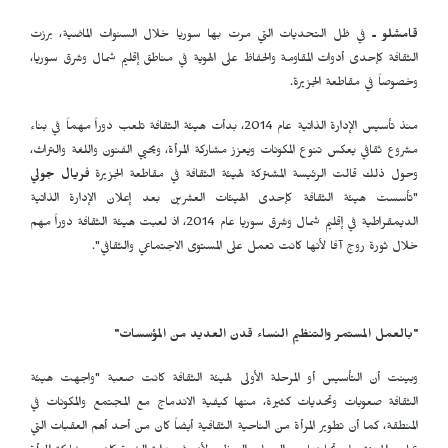
قامشلو ـ
في ظل التحديات التي مرت بها سوريا خلال السنوات الماضية، برزت
الثقافة كإحدى أدوات المقاومة والحفاظ على الهوية في مناطق إقليم شمال وشرق سوريا،
وخصوصاً في مقاطعة الجزيرة.
منذ تأسيس الإدارة الذاتية عام 2014، بدأت هيئة الثقافة تلعب دوراً مهماً في بناء
مشروع ثقافي يعكس تنوع المكونات ويعزز مشاركة المرأة، ويحيي الفنون واللغة والتراث،
وحول ذلك قالت الرئيسة المشتركة لهيئة الثقافة في مقاطعة الجزيرة
فريال جولي
"تأسست هيئة الثقافة كإحدى الهيئات العشرين بعد إعلان الإدارة الذاتية
الديمقراطية في إقليم شمال وشرق سوريا عام 2014، اذ لعبت هيئة الثقافة دوراً مهم
خلال ثورة روج آفا لأنها كانت تعمل على المستوى الاجتماعي والثقافي".
"بالعمل المستمر والتنظيم النساء قدن العديد من المؤسسات"
وبينت أن التأسيس أو المرحلة الأولى لهيئة الثقافة كانت صعبة "واجهت هيئة
الثقافة صعوبات وتحديات كثيرة، منها كيفية الاندماج مع المجتمع والمكونات في
المنطقة، كما أن تطوير المرأة من الناحية الثقافية أيضاً كان من أحد أهم العقبات التي