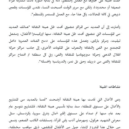
عملت الهيئة على تجاوزها مع العمل والتنظيم، لأنه في بداية الثورة كانت مشاركة المرأة
ضعيفة أو محدودة، ولكن مع مرور الوقت أصبحت النساء تقدن المؤسسات وتلعبن
دورهن في كافة المجالات، وكل هذا جاء مع العمل المستمر والمنتظم".
وأشارت إلى أن العديد من المراكز تنضوي تحت ظل هيئة الثقافة "هنالك العديد
من المؤسسات التي تنضوي تحت ظل هيئة الثقافة، منها اوركيسترا الأطفال، ومشغل
ليليت، ومركز باركين، وتعمل هذه المؤسسات على دمج الفئات العمرية داخل
المجتمع مع الفن والثقافة والتعرف على المكونات الأخرى، إلى جانب مراكز حركة
الهلال الذهبي وحركة ميزوبوتاميا للثقافة والفن، وفي كل منطقة تم افتتاح مراكز
للثقافة والفن من ديريك وحتى تل تمر، والدرباسية والحسكة".
نشاطات الهيئة
وعن الأعمال التي قامت بها هيئة الثقافة أوضحت "قمنا بالعديد من المشاريع
والأعمال على مستوى المنطقة، منذ بداية تأسيس هيئة الثقافة، فالمشاريع تتوسع عام
بعد عام، منها عم صداه على مستوى إقليم شمال وشرق سوريا، وكردستان، مثل
معرض الشهيد هركول، ومهرجان آدب وفن المرأة، ومسابقات الكاتب الصغير، ونسعى
من خلال هذا المشروع لإنشاء جيل من الأطفال المثقفين، ذوي مواهب مختلفة،