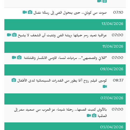
07:10
صوت من كوباني... حين يتحول الفن إلى رسالة نضال
13/04/2026
07:00
عراقية تعيد رسم حياتها بريشة الفن وتثبت أن الشغف لا يشيخ
11/04/2026
07:00
"‬اللائي وقصصهن‫"…‬ سرديات لنساء قاومن الانكسار والهشاشة ‬‬‬‬
09/04/2026
08:37
كومين فيلم روج آفا يطور من القدرات السينمائية لدى الأطفال
07/04/2026
07:00
بالألوان كتبت قصتها... رحلة شيماء عز العرب من صعيد مصر إلى
العالمية
05/04/2026