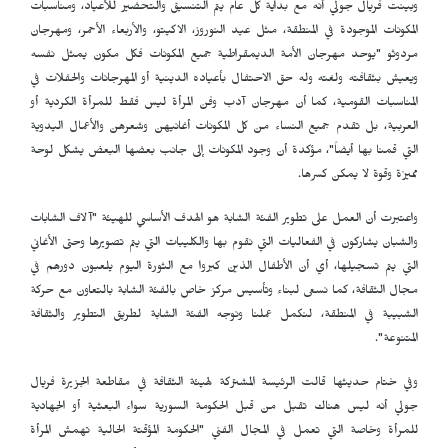
وبينت فريال جولي أنه مع بداية كل عام يتم التنسيق والتحضير للأعياد، ومناسبات
المكونات الموجودة في المنطقة، مثل عيد النوروز، الاكيتو، والأربعاء الأحمر، ومهرجان
مردوثو "يوحد مهرجان الأمة الديمقراطية جميع المكونات فكل مكون يمثل نفسه
ويعيش بثقافته ولغته وله حق الاحتفال بأعياده الدينية أو المهرجانات والحفلات في
المناسبات القومية، كما أن مهرجان آدب وفن المرأة ليس فقط للمرأة الكردية أو
العربية، بل تقدم جميع النساء من كل المكونات أغانيهن وشعرهن والأعمال اليدوية
التي قمنا بها أيضاً"، مؤكدة أن وجود المكونات إلى جانب بعضها البعض يشكل لوحة
مميزة وقوة لا يمكن كسرها.
واعتبرت أن العمل على تطوير الفئة الشابة هو الهدف الأساسي للهيئة "آلاف الشابات
والشبان يشاركون في الفعاليات التي نقوم بها والكليبات التي يتم تصويرها وحتى الأغاني
التي يتم تسجيلها، أي أن الأطفال الذين كبروا مع الثورة اليوم يلعبون دورهم في
مجال الثقافة، كما نسعى لبناء وتأسيس مركز خاص بالفئة الشابة بالتعاون مع حركة
الشبيبة في المنطقة، لنكمل عملنا ونوجه الفئة الشابة لطريق التطوير والثقافة
المتنوعة".
وفي ختام حديثها قالت الرئيسة المشتركة لهيئة الثقافة في مقاطعة الجزيرة فريال
جولي أنه ليس هناك تقبل من قبل الحكومة السورية سواء البعثية أو الجهادية
للمرأة وخاصة التي تعمل في المجال الفني "الحكومة المؤقتة الحالية تهمش المرأة