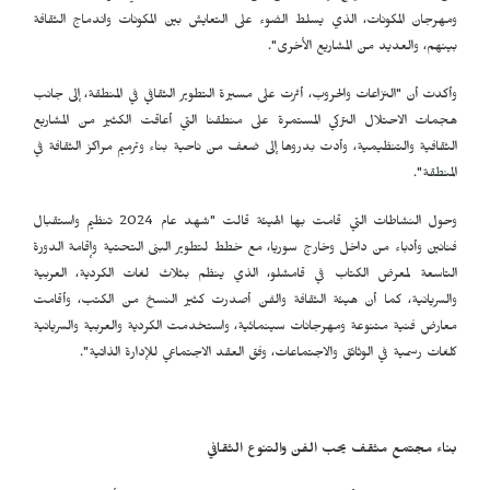
ومهرجان المكونات، الذي يسلط الضوء على التعايش بين المكونات واندماج الثقافة
بينهم، والعديد من المشاريع الأخرى".
وأكدت أن "النزاعات والحروب، أثرت على مسيرة التطوير الثقافي في المنطقة، إلى جانب
هجمات الاحتلال التركي المستمرة على منطقنا التي أعاقت الكثير من المشاريع
الثقافية والتنظيمية، وأدت بدروها إلى ضعف من ناحية بناء وترميم مراكز الثقافة في
المنطقة".
وحول النشاطات التي قامت بها الهيئة قالت "شهد عام 2024 تنظيم واستقبال
فنانين وأدباء من داخل وخارج سوريا، مع خطط لتطوير البنى التحتية وإقامة الدورة
التاسعة لمعرض الكتاب في قامشلو، الذي ينظم بثلاث لغات الكردية، العربية
والسريانية، كما أن هيئة الثقافة والفن أصدرت كثير النسخ من الكتب، وأقامت
معارض فنية متنوعة ومهرجانات سينمائية، واستخدمت الكردية والعربية والسريانية
كلغات رسمية في الوثائق والاجتماعات، وفق العقد الاجتماعي للإدارة الذاتية".
بناء مجتمع مثقف يحب الفن والتنوع الثقافي