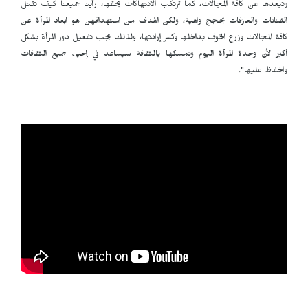
وتبعدها عن كافة المجالات، كما ترتكب الانتهاكات بحقها، رأينا جميعنا كيف تقتل
الفنانات والعازفات بحجج واهية، ولكن الهدف من استهدافهن هو ابعاد المرأة عن
كافة المجالات وزرع الخوف بداخلها وكسر إرادتها، ولذلك يجب تفعيل دور المرأة بشكل
أكبر لأن وحدة المرأة اليوم وتمسكها بالثقافة سيساعد في إحياء جميع الثقافات
والحفاظ عليها".