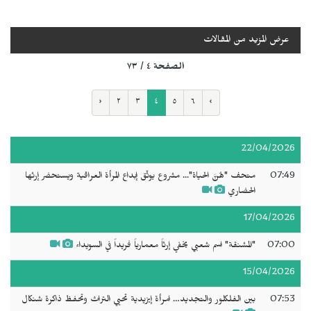
عرض المزيد من المقالات
الصفحة ٤ / ٧٣
‹
٢
٣
٤
٥
٦
›
22/04/2026
07:49
متحف "هُنَّ الحياة"... مشروع يوثّق إبداع المرأة العراقية ويستحضر إرثها
الحضاري
17/04/2026
07:00
"المشنقة" اسم شعبي يخفي إرثاً معمارياً فريداً في السويداء
15/04/2026
07:53
بين الفلكلور والتجديد… امرأة إيزيدية تحيي التراث وتحفظ ذاكرة شنكال