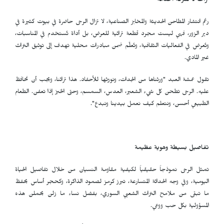
تراث لا تسرقه الحداثة
رغم انتشار المطاحن الحديثة والمخابز الصناعية، لا تزال الرحى حاضرة في بيوت كثيرة في
دير الزور، فهي ليست مجرد قطعة تراثية للعرض، بل أداة تُستخدم في المناسبات،
وتُعرض في الفعاليات الثقافية، وتُعلَّم ضمن مبادرات محلية تهدف إلى توثيق التراث
غير المادي.
تقول عمشة العبد "ورثناها من الجدات، ونورّثها للأحفاد. هذا تراثنا، ويجب أن نحافظ
عليه. الرحى تطحن كل شيء الشعير، العدس، السمسم، وحتى الخبز إذا تعفن. الطعام
الطبيعي أحسن، ونتعلم كيف نعمل بيدينا ونبدع".
تفاصيل بسيطة وهوية عظيمة
تمثل الرحى نموذجاً حقيقياً لكيفية مقاومة النسيان من خلال تفاصيل الحياة
اليومية، وفي وجه الحداثة المتسارعة، تبرز كرمز لصمود الذاكرة، وكحجر أساس يحفظ
ما تبقى من ملامح التراث الشعبي السوري، بفضل نساء ما زلن يحملن هذه
المسؤولية بكل حب ووعي.