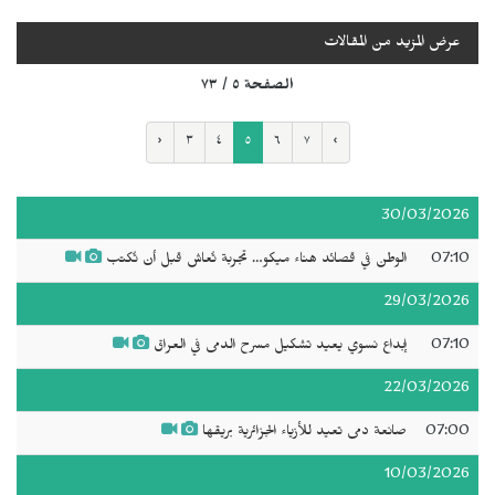
عرض المزيد من المقالات
الصفحة ٥ / ٧٣
‹
٣
٤
٥
٦
٧
›
30/03/2026
07:10
الوطن في قصائد هناء ميكو… تجربة تُعاش قبل أن تُكتب
29/03/2026
07:10
إبداع نسوي يعيد تشكيل مسرح الدمى في العراق
22/03/2026
07:00
صانعة دمى تعيد للأزياء الجزائرية بريقها
10/03/2026