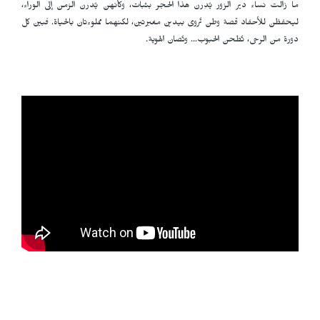
ما زالت نساء دير الزور يُدِرن هذا الحجر بثبات، وكأنهن يُدرن الزمن إلى الوراء،
ليحفظن للأحفاد قصة وطن تُروى بيدين مغبرتين، لكنهما مملوءتان بالحياة. فبين كل
دورة من الرحى، تُطحن الحبوب… وتُصان الهوية.