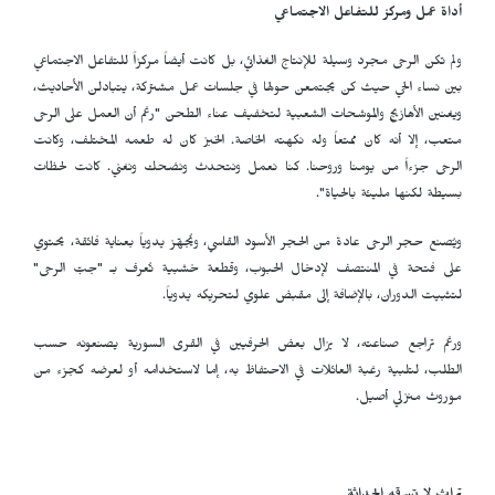
أداة عمل ومركز للتفاعل الاجتماعي
ولم تكن الرحى مجرد وسيلة للإنتاج الغذائي، بل كانت أيضاً مركزاً للتفاعل الاجتماعي
بين نساء الحي حيث كن يجتمعن حولها في جلسات عمل مشتركة، يتبادلن الأحاديث،
ويغنين الأهازيج والموشحات الشعبية لتخفيف عناء الطحن "رغم أن العمل على الرحى
متعب، إلا أنه كان ممتعاً وله نكهته الخاصة. الخبز كان له طعمه المختلف، وكانت
الرحى جزءاً من يومنا وروحنا. كنا نعمل ونتحدث ونضحك ونغني. كانت لحظات
بسيطة لكنها مليئة بالحياة".
ويُصنع حجر الرحى عادة من الحجر الأسود القاسي، ويُجهّز يدوياً بعناية فائقة، يحتوي
على فتحة في المنتصف لإدخال الحبوب، وقطعة خشبية تُعرف بـ "جبّ الرحى"
لتثبيت الدوران، بالإضافة إلى مقبض علوي لتحريكه يدوياً.
ورغم تراجع صناعته، لا يزال بعض الحرفيين في القرى السورية يصنعونه حسب
الطلب، لتلبية رغبة العائلات في الاحتفاظ به، إما لاستخدامه أو لعرضه كجزء من
موروث منزلي أصيل.