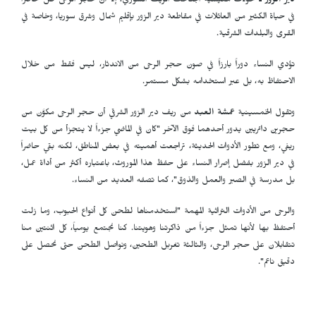
دير الزور ـ
تحولات معيشية اجتاحت الريف السوري، إلا أن حجر الرحى ظل حاضراً
في حياة الكثير من العائلات في مقاطعة دير الزور بإقليم شمال وشرق سوريا، وخاصة في
القرى والبلدات الشرقية.
تؤدي النساء دوراً بارزاً في صون حجر الرحى من الاندثار، ليس فقط من خلال
الاحتفاظ به، بل عبر استخدامه بشكل مستمر.
وتقول الخمسينية
عمشة العبد
من ريف دير الزور الشرقي أن حجر الرحى مكوَّن من
حجرين دائريين يدور أحدهما فوق الآخر "كان في الماضي جزءاً لا يتجزأ من كل بيت
ريفي، ومع تطور الأدوات الحديثة، تراجعت أهميته في بعض المناطق، لكنه بقي حاضراً
في دير الزور بفضل إصرار النساء على حفظ هذا الموروث، باعتباره أكثر من أداة عمل،
بل مدرسة في الصبر والعمل والذوق"، كما تصفه العديد من النساء.
والرحى من الأدوات التراثية المهمة "استخدمناها لطحن كل أنواع الحبوب، وما زلت
أحتفظ بها لأنها تمثل جزءاً من ذاكرتنا وهويتنا. كنا نجتمع يومياً، كل اثنتين منا
تتقابلان على حجر الرحى، والثالثة تغربل الطحين، ونواصل الطحن حتى نحصل على
دقيق ناعم".