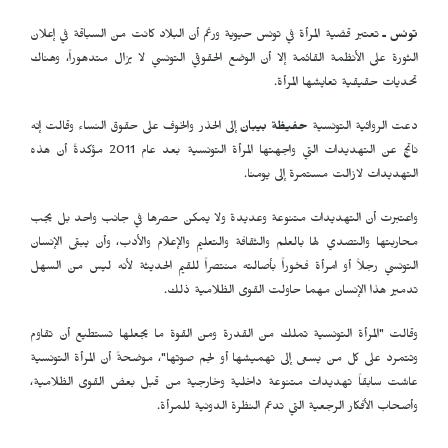
تونس ـ
تعتبر قضية المرأة في تونس حيوية ورغم أن البلاد كانت من السباقة في إعلان
الثورة على الأنظمة القائمة إلا أن الوضع الحقوقي التونسي لا يزال متدهوراً، وهناك
تحديات حقيقية تعايشها المرأة.
دعت الروائية التونسية
حفيظة بيبان
إلى الحذر والخوف على حقوق النساء وقالت إنه
ناتج عن التهديدات التي واجهتها المرأة التونسية بعد عام 2011 مؤكدةً أن هذه
التهديدات لازالت مستمرة إلى يومنا.
واعتبرت أن التهديدات متنوعة وعديدة ولا يمكن حصرها في جانب واحد بل يجب
محاربتها والتصدي لها بالعلم والثقافة والتعليم والإعلام والأدب، وأن يبقى الإنسان
التونسي رجلاً أو امرأة فخوراً بأصالته منتصراً للقيم الحديثة لأنه ليس من السهل
تدمير هذا الإنسان مهما حاولت القوى الظلامية ذلك.
وقالت "المرأة التونسية تملك من القدرة ومن القوة ما يجعلها تستطيع أن تقاوم
وتتمرد على كل من يسعى إلى تهميشها أو لجم صوتها"، موضحةً أن المرأة التونسية
عاشت سابقاً تهديدات متنوعة داخلية وخارجية من قبل بعض القوى الظلامية،
وأصحاب الأفكار الرجعية التي تدعم النظرة الدونية للمرأة.