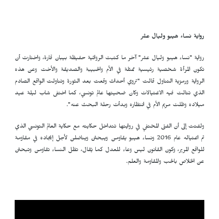
رواية نساء هيبو وليال عشر
رواية "نساء هيبو وليال عشر" آخر ما كتبت الروائية حفيظة بيبان قارة، واختارت أن
تكون المرأة شخصية رئيسية ممثلة في الأم والحبيبة والصديقة والأخت وعن هذه
الرواية ورمزية التناول قالت "تروي أحداث وقعت بعد الثورة وتناولت الواقع الصادم
الذي تتالت فيه الاغتيالات وكان ضحيتها عالم تونسي، كما اختفى شاب ليلة عيد
ميلاده وظلت مريم الأم في انتظاره وبدأت رحلة البحث عنه".
ولفتت إلى أن الفتى المختفي في روايتها تتداخل حكايته مع حكاية العالم التونسي الذي
تم اغتياله عام 2016 ونساء هيبو يقاومن ويبحثن ويناضلن لأجل إيجاده في مقاومة
للواقع المرير، وكون القانون ليس وعاء للعدل كما يُقال، تظل النساء تقاومن وتبحثن
عن الخلاص بالحب والمقاومة والعلم.