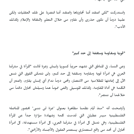
التي تحد من نجاحها".
واستدركت "لكن اعتقد أننا تجاوزناها واعتقد أننا انتصرنا على تلك العقليات ولكن
علينا دوماً أن نكون حذرين وأن نقاوم من خلال التعليم والثقافة والإعلام وكذلك
الأدب".
"قوية ومقاومة ومثقفة إلى حد كبير"
وعن النساء في المناطق التي تشهد حروباً كسوريا ولبنان وغزة قالت "المرأة في مشرقنا
العربي هي امرأة قوية ومقاومة ومثقفة إلى حد كبير، ولن تتمكن القوى التي تسعى
الآن إلى إعادتها للظلامية من الانتصار، ونحن دوماً ندعم أي إنسان يقاوم، واعتبر أن
الكلمة هي أداة المقاومة، وكذلك الموسيقى والفن عموماً هما وسيلتان نحاول دائماً من
خلالهما أن ننتصر".
وأوضحت أنه "منذ أيام نظمنا مظاهرة بعنوان
'
غزة لن ننسى
'
بحضور المناضلة
الفلسطينية ميسر عطياني التي قدمت كلمة وشهادة مؤثرة جداً عن المرأة
الفلسطينية، وهي تمثل كل امرأة في مشرقنا العربي، كل امرأة مستهدفة، كل امرأة
تحاول أن تحد من واقع استعماري يستعمر العقول والأجساد والأراضي".