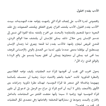
الأدب يقدم الحلول
وبخصوص قدرة الأدب على إنصاف المرأة التي واجهت وتواجه هذه التهديدات بينت
"الأدب يقدم الحلول، الأدب يكشف الجراح، يُعري الحقائق ويكشف الصعوبات وفي تلك
التعرية دعوة للتغيير وللمقاومة والبحث عن الجرح وكشفه بداية القوة التي تسعى إلى
تدمير الإنسان ومن خلال ذلك يمكن للإنسان أن يكتشف هذا الواقع الرديء
المتدني المريض ليقاوم وقتها، فالأدب يقدم لنا المتعة ويعري لنا وجدان الإنسان
ويستطيع أن يوقظنا بمعنى عندما يكون لدينا من الصدق والوعي والإحساس المرهف
بما نحن فيه يمكن أن نتجاوزها ويمكن أن نحلق بعيداً ونسمو على واقع الرداءة
والواقع الذي نراه الآن".
وحول الحرب التي يجب أن تخوضها المرأة ضد العقليات وكيف تواجه الظلاميين
والنظرة الذكورية قالت "علينا بالعلم والانتباه دوماً، وعلينا أن نتمسك بأصالتنا
وبهويتنا وبالحداثة التي تنتصر لها المرأة التونسية، فهناك نظرة ذكورية وصراعات بين
الأقوى والأضعف ولكن لا أريد أن أضع المرأة في صراع مع الرجل بل ادعو إلى أن تكون
المرأة التونسية قوية وواعية لا سيما وأنها حققت الكثير من النجاحات بالداخل
والخارج، وأثبتت وجودها في مشاركاتها المختلفة ونجاحاتها وهي تتصدى لكل العقليات