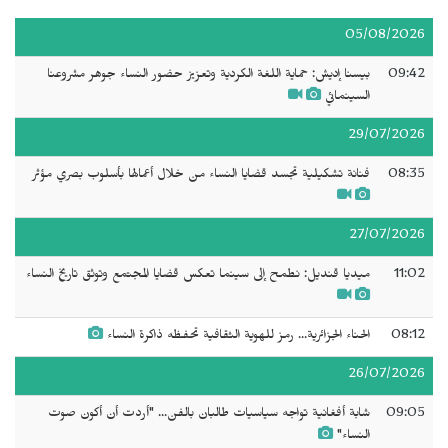
05/08/2026
09:42
بيسنا إديش: حماية اللغة الكردية وتعزيز حضور النساء جوهر مشروعنا
السينمائي
29/07/2026
08:35
فنانة تشكيلية تجسد قضايا النساء من خلال أعمالها بأسلوب بصري مؤثر
27/07/2026
11:02
ميديا قنديل: نطمح إلى سينما تعكس قضايا المجتمع وتوثق تاريخ النساء
08:12
الحناء الجزائرية... رمز للهوية الثقافية تحفظه ذاكرة النساء
26/07/2026
09:05
شابة أفغانية تواجه سياسيات طالبان بالفن... "أردت أن أكون صوت
النساء"