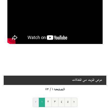
عرض المزيد من المقالات
الصفحة ١ / ٧٣
‹
١
٢
٣
٤
٥
›