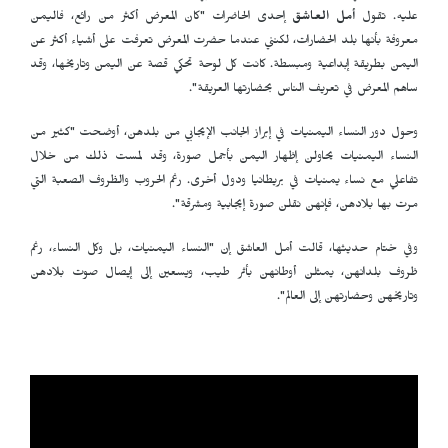
عليه. تقول
أمل العاشق
إحدى الحاضرات "كان المعرض أكثر من رائع، فاليمن
معروفة بأنها بلد الحضارات، لكنني عندما حضرت المعرض تعرفت على أشياء أكثر عن
اليمن بطريقة إبداعية ومبسطة. كانت كل لوحة تحكي قصة عن اليمن وتاريخها، وقد
ساهم المعرض في تعريف الناس بحضارتها العريقة".
وحول دور النساء اليمنيات في إبراز الجانب الإيجابي من بلدهن، أوضحت "كثير من
النساء اليمنيات يحاولن إظهار اليمن بأجمل صورة، وقد لمست ذلك من خلال
تفاعلي مع نساء يمنيات في بريطانيا ودول أخرى. رغم الحروب والظروف الصعبة التي
مرت بها بلادهن، فإنهن نقلن صورة إيجابية ومشرقة".
وفي ختام حديثها، قالت أمل العاشق إن "النساء اليمنيات، بل وكل النساء، رغم
ظروف بلدانهن، يمثلن أوطانهن بأثر طيب، ويسعين إلى إيصال صوت بلادهن
وتاريخهن وحضارتهن إلى العالم".