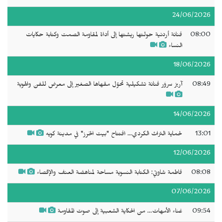
24/06/2026
08:00
فنانة أردنية حولتها ريشتها إلى أداة لمقاومة الصمت وكتابة حكايات
النساء
18/06/2026
08:49
آريز سروَر فنانة تشكيلية تحوّل مقهاها الصغير إلى معرض للفن والهوية
14/06/2026
13:01
لحماية التراث الكردي... افتتاح "بيت الخرز" في مدينة كويه
12/06/2026
08:08
فاطمة شاوتي: الكتابة النسوية مساحة لمناهضة العنف والإقصاء
07/06/2026
09:54
غناء الأمهات… من الحكاية الشعبية إلى صوت المقاومة