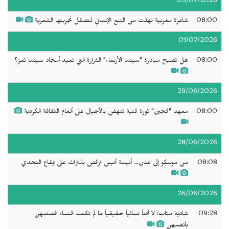
05/07/2026
08:00
شاعرة مغربية نهلت من النبع الإنساني لتصقل تجربتها الشعرية
01/07/2026
08:00
هل تصبح مبادرة "سينما الأربعاء" الشرارة التي تعيد أمجاد سينما تعز؟
29/06/2026
08:00
معهد "فجين" ثورة فنية تنهض بالأجيال على أنغام الثقافة الكردية
28/06/2026
08:08
من موسكو إلى عدن... أنيسة أنيس ترقص بالتراث على إيقاع التحدي
26/06/2026
09:28
شادية منّاب: لا أدباً نسائياً حقيقياً ما لم تكتب النساء قصصهن
بأنفسهن