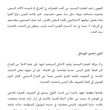
اليمن ـ
تُعد الحضارة اليمنية من أقدم الحضارات في التاريخ، إذ امتدت لآلاف السنين،
وتميزت بممالك عريقة مثل سبأ، معين، حضرموت، حِمْيَر، وكانت اليمن مركزاً تجارياً
هاماً بفضل موقعها الاستراتيجي وتجارة البخور واللبان، كما عُرف اليمنيون بتقدمهم
في الزراعة، لا سيما في بناء السدود الكبيرة كسد مأرب، وبتطور فن النحت والعمارة
منذ القدم.
الفن إحدى الوسائل
ورغم عراقة الحضارة اليمنية وتفرّد الأماكن السياحية فيها، فإن عقداً كاملاً من الصراع
كان كفيلاً بجعل اليمن منسياً وهامشياً على الخارطة. غير أن جهود بعض الشباب
والنساء في التعريف بالوجه المشرق لليمن بعيداً عن الصراع السياسي، تحاول اليوم
الوصول إلى العالم للتعريف بآثار اليمن وحضارته القديمة.
شادية محمد حمود
، واحدة من النساء اللواتي يسعين إلى التعريف بحضارة بلادهن
في المهجر، إذ سعت من خلال أعمالها الفنية والأدبية إلى إبراز تراث بلدها وحضارته،
فكانت منارة للتعريف باليمن وحضارته في مدينة ليفربول البريطانية. بدأت شادية