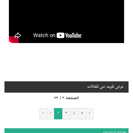
عرض المزيد من المقالات
الصفحة ٢ / ٧٣
‹
١
٢
٣
٤
٥
›