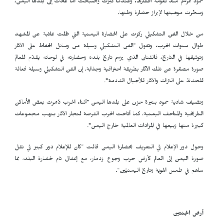
حمود الرسم منذ نعومة أظفارها، وعندما كبرت وأصبحت أماً عادت إلى بلدها اليمن،
وسخّرت موهبتها لإبراز حضارة وطنها.
من خلال الفن التشكيلي ركزت على الحضارة اليمنية التي ظلت غائبة عن المشهد
طوال سنوات الحرب، وتقول "الفن التشكيلي وسيلة من وسائل الحفاظ على الآثار
وتوثيقها في التاريخ، فالفنان الذي يرسم تاريخ بلده وحضارته في لوحاته يقدّم للعالم
صورة مصغّرة عن تلك الآثار بطريقة احترافية وجذابة. إن الفن التشكيلي وسيلة فعالة
للحفاظ على التراث والآثار للأجيال القادمة".
وتضيف شادية حمود بنبرة حزن على بلدها اليمن "أثناء الحرب دُمّرت بعض الأماكن
التاريخية والمتاحف اليمنية، كما أتاحت الحرب الفرصة لتجار الآثار بنهب مجموعات
كبيرة منها وبيعها في المزادات العالمية خارج اليمن".
وحول دور الإعلام في التعريف بحضارة اليمن قالت "كان للإعلام دور كبير في نقل
صورة اليمن إلى العالم كأرض حرب وجوع ودمار، مع إغفال تام لحضارة البلد، مما
ساهم في طمس الهوية وتاريخ اليمنيَّين".
أرض الجنتين