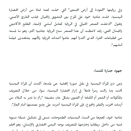
وفي روايتها "العودة إلى أرض الجنتين" التي حملت قصة فتاة من أرض الحضارة
اليمنية، عملت شادية حمود على المزج بين التشويق والخيال لجذب القارئ الأجنبي،
وتقول "أدخلت العنصر الخيالي في الرواية كعامل أساسي لإضفاء الطابع الأكاديمي
والجمال الفني، وقد لاحظت أن هذا العنصر منح الرواية جاذبية أكبر، وهو ما لمسته
من انطباعات القراء الذين أكدوا أنهم عاشوا أحداث الرواية وكأنهم يشاهدون فيلماً
أمامهم".
جهود جبارة للنساء
وعن دور المرأة اليمنية في نقل صورة إيجابية عن بلدها، أكدت أن المرأة اليمنية
كانت وما زالت رمزاً فاعلاً في إبراز الحضارة اليمنية، سواء من خلال التعريف
بالمأكولات أو الشعر أو الكتابة أو الفنون بشكل عام، مضيفة "رغم ما تمر به البلاد من
أزمات الحرب والفقر والجوع، فإن المرأة اليمنية أصرت على وضع بصمتها أمام العالم".
شادية حمود، كغيرها من النساء اليمنيات الطموحات، تسعى إلى تشكيل شبكة نسوية
فنية من داخل بريطانيا وخارجها للتعريف بوجه اليمن الحضاري والإنساني، وهو الحلم