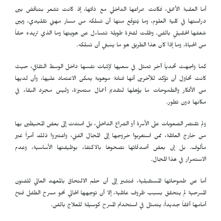
أما العقبة الأعمق، فكانت صراعها الداخلي مع ذاتها، إذ كانت تشعر بتناقض بين
دراستها في كلية العلوم، وما يُتوقع منها أن تسلكه من مسار مهني تقليدي، وبين
شغفها الحقيقي بالفن. وظلت لفترة طويلة تتساءل عن هويتها وما الذي تريده حقاً
من الحياة، وما إذا كان هذا الطريق هو ما ينبغي أن تسلكه.
كما واجهت تحدياً آخر تمثل في سعيها لإثبات نفسها داخل الوسط الثقافي، حيث
كانت تحاول أن تؤكد للآخرين أنها فنانة موهوبة يمكن الاعتماد عليها، وأن لديها
من الأفكار والطموحات ما يؤهلها لتقديم أعمال متميزة، وليس مجرد البقاء في
مكانها دون تطور.
ولم تقتصر الصعوبات على الأسرة أو الصراع الداخلي، بل امتدت إلى بعض المحيطين بها
من خارج العائلة، ممن استغربوا خروجها إلى المجال الفني، واعتبروا ذلك أمراً غير
مألوف. بل إن بعض أصدقائها نصحوها بالاكتفاء بوظيفتها الأساسية، وعدم
الاستمرار في هذا المجال.
أما عن طموحاتها المستقبلية، فتشير إلى أن حلم الالتحاق بالمعهد العالي للفنون
المسرحية لم يتحقق بسبب ظروف عائلية، إلا أن توجهها الحالي نحو مسرح الطفل فتح
أمامها أفقاً جديداً، يتمثل في استخدام المسرح كوسيلة للعلاج بالفن.