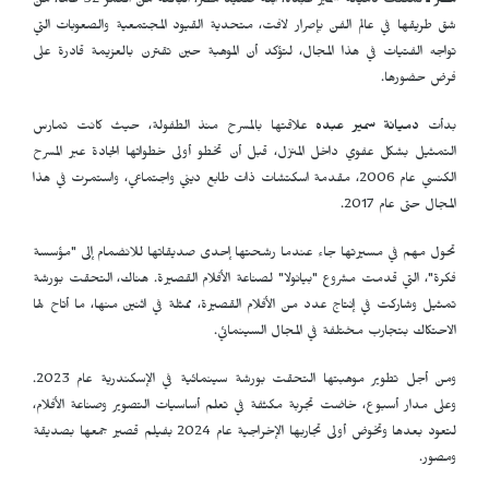
مصر ـ
تمكنت دميانة سمير عبده، ابنة صعيد مصر، البالغة من العمر 32 عاماً، من
شق طريقها في عالم الفن بإصرار لافت، متحدية القيود المجتمعية والصعوبات التي
تواجه الفتيات في هذا المجال، لتؤكد أن الموهبة حين تقترن بالعزيمة قادرة على
فرض حضورها.
بدأت
دميانة سمير عبده
علاقتها بالمسرح منذ الطفولة، حيث كانت تمارس
التمثيل بشكل عفوي داخل المنزل، قبل أن تخطو أولى خطواتها الجادة عبر المسرح
الكنسي عام 2006، مقدمة اسكتشات ذات طابع ديني واجتماعي، واستمرت في هذا
المجال حتى عام 2017.
تحول مهم في مسيرتها جاء عندما رشحتها إحدى صديقاتها للانضمام إلى "مؤسسة
فكرة"، التي قدمت مشروع "بيانولا" لصناعة الأفلام القصيرة. هناك، التحقت بورشة
تمثيل وشاركت في إنتاج عدد من الأفلام القصيرة، ممثلة في اثنين منها، ما أتاح لها
الاحتكاك بتجارب مختلفة في المجال السينمائي.
ومن أجل تطوير موهبتها التحقت بورشة سينمائية في الإسكندرية عام 2023.
وعلى مدار أسبوع، خاضت تجربة مكثفة في تعلم أساسيات التصوير وصناعة الأفلام،
لتعود بعدها وتخوض أولى تجاربها الإخراجية عام 2024 بفيلم قصير جمعها بصديقة
ومصور.