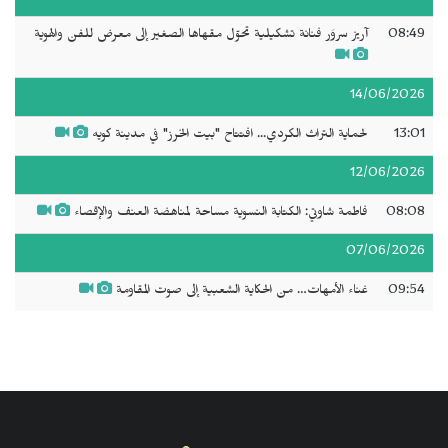
08:49
آريز سروَر فنانة تشكيلية تحوّل مقهاها الصغير إلى معرض للفن والهوية
14/06/2026
13:01
لحماية التراث الكردي... افتتاح "بيت الخرز" في مدينة كويه
12/06/2026
08:08
فاطمة شاوتي: الكتابة النسوية مساحة لمناهضة العنف والإقصاء
07/06/2026
09:54
غناء الأمهات… من الحكاية الشعبية إلى صوت المقاومة