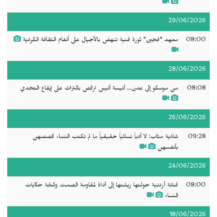
29/06/2026
08:00
معهد "فجين" ثورة فنية تنهض بالأجيال على أنغام الثقافة الكردية
28/06/2026
08:08
من موسكو إلى عدن... أنيسة أنيس ترقص بالتراث على إيقاع التحدي
26/06/2026
09:28
شادية منّاب: لا أدباً نسائياً حقيقياً ما لم تكتب النساء قصصهن
بأنفسهن
24/06/2026
08:00
فنانة أردنية حولتها ريشتها إلى أداة لمقاومة الصمت وكتابة حكايات
النساء
18/06/2026