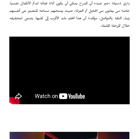
وترى دميانة سمير عبده أن المسرح يمكن أن يكون أداة فعالة لدعم الأطفال نفسياً،
خاصة من يعانون من الخجل أو العزلة، حيث يمنحهم مساحة للتعبير عن أنفسهم
وبناء الثقة والتواصل، مؤكدة أن هذا الحلم بات الأقرب إلى قلبها، وتسعى لتحقيقه
خلال المرحلة المقبلة.