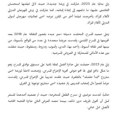
وفي بداية عام 2025، شاركت في ورشة جديدة، حيث لاقى فيلمها استحسان
القائمين عليها، ما دفعهم إلى إعادة إنتاجه، كما شاركت في ورش المهرجان الدولي
لأفلام المرأة، وأخرجت فيلماً آخر من المقرر عرضه ضمن فعاليات مهرجان أسوان
الدولي لأفلام المرأة.
وعلى صعيد المسرح، التحقت دميانة سمير عبده بقصور الثقافة عام 2018 بعد
تجربتها في المسرح الكنسي، وقدمت عروضاً متعددة في عدد من المواقع بأسيوط، من
بينها قصر ثقافة أسيوط، وأحمد بهاء الدين، وأبنوب، وديروط، ومنفلوط، حيث تنقلت
بين هذه الأماكن للمشاركة في العروض المسرحية.
وفي عام 2023، حصلت على جائزة أفضل ممثلة ثانية على مستوى نوادي المسرح، وهو
ما شكل دافع قوي لها نحو خوض تجربة الإخراج المسرحي. ورُشحت لاحقاً لورشة ضمن
مشروع "ابدأ حلمك" بالقاهرة، حيث تلقت تدريباً على الإخراج المسرحي، وقدمت
عرضاً قصيراً نال إعجاب المدربين وتم تنفيذه ضمن مشاريع توعوية في القرى.
حالياً، قدمت عرضين في مسرح الطفل كمخرجة، حيث تم تصعيد أحدهما للسفر
قبل أن تحول ظروف دون ذلك، بينما حصد العرض الثاني جائزة اللجنة الخاصة
لأفضل عمل جماعي.