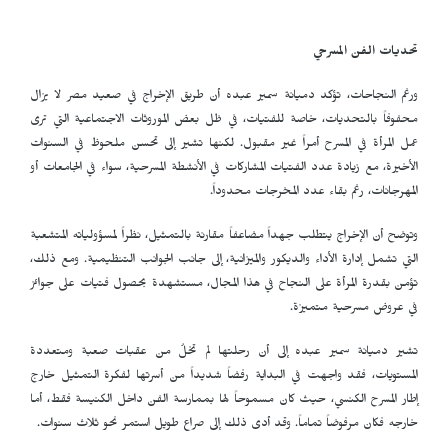
تحديات الفن المسرحي
ورغم النجاحات، تؤكد دميانة سمير عبده أن طريق الإخراج في صعيد مصر لا يزال
محفوفاً بالتحديات، خاصة للفتيات، في ظل بعض الموروثات الاجتماعية التي ترى
عمل المرأة في المسرح أمراً غير مقبول. لكنها تشير إلى تحسن ملحوظ في السنوات
الأخيرة، مع زيادة عدد الفتيات المشاركات في الأنشطة المسرحية، سواء في الجامعات أو
المهرجانات، رغم بقاء عدد المخرجات محدوداً.
وتوضح أن الإخراج يتطلب جهداً مضاعفاً مقارنة بالتمثيل، نظراً لمسؤولياته المتشعبة
التي تشمل إدارة الأداء والديكور والميزانية، إلى جانب الجوانب التنظيمية. ومع ذلك،
تؤمن بقدرة المرأة على النجاح في هذا المجال، مستشهدة بحصول فتيات على جوائز
في عروض مسرحية متميزة.
تشير دميانة سمير عبده إلى أن رحلتها لم تخلُ من عقبات صعبة ومتعددة
المستويات، فقد واجهت في البداية رفضاً شديداً من أسرتها لفكرة التمثيل خارج
إطار المسرح الكنسي، حيث كان مسموحاً لها بممارسة الفن داخل الكنيسة فقط، أما
خارجه فكان مرفوضاً تماماً. وقد أدى ذلك إلى صراع طويل استمر نحو ثلاث سنوات.