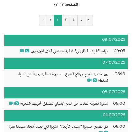
الصفحة ٢ / ٧٣
‹
١
٢
٣
٤
٥
›
09/07/2026
09:05
مراسم "طواف الطاووس" تقليد مقدس لدى الإيزيديين
07/07/2026
08:10
بين خشبة المسرح وواقع الشارع... مسيرة نضالية بعيداً عن أضواء
السلطة
05/07/2026
08:00
شاعرة مغربية نهلت من النبع الإنساني لتصقل تجربتها الشعرية
01/07/2026
08:00
هل تصبح مبادرة "سينما الأربعاء" الشرارة التي تعيد أمجاد سينما تعز؟