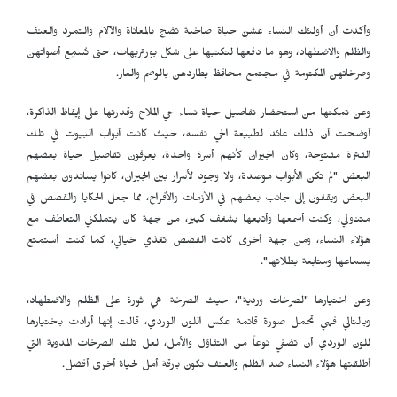
وأكدت أن أولئك النساء عشنّ حياة صاخبة تضج بالمعاناة والآلام والتمرد والعنف
والظلم والاضطهاد، وهو ما دفعها لتكتبها على شكل بورتريهات، حتى تُسمِع أصواتهن
وصرخاتهن المكتومة في مجتمع محافظ يطاردهن بالوصم والعار‫.
وعن تمكنها من استحضار تفاصيل حياة نساء حي الملاح وقدرتها على إيقاظ الذاكرة،
أوضحت أن ذلك عائد لطبيعة الحي نفسه، حيث كانت أبواب البيوت في تلك
الفترة مفتوحة، وكان الجيران كأنهم أسرة واحدة، يعرفون تفاصيل حياة بعضهم
البعض "لم تكن الأبواب موصدة، ولا وجود لأسرار بين الجيران، كانوا يساندون بعضهم
البعض ويقفون إلى جانب بعضهم في الأزمات والأفراح‫، مما جعل الحكايا والقصص في
متناولي، وكنت أسمعها وأتابعها بشغف كبير، من جهة كان يتملكني التعاطف مع
هؤلاء النساء، ومن جهة أخرى كانت القصص تغذي خيالي، كما كنت أستمتع
بسماعها ومتابعة بطلاتها".
وعن اختيارها ‫"لصرخات وردية‫"، حيث الصرخة هي ثورة على الظلم والاضطهاد،
وبالتالي فهي تحمل صورة قاتمة عكس اللون الوردي، قالت إنها أرادت باختيارها
للون الوردي أن تضفي نوعاً من التفاؤل والأمل، لعل تلك الصرخات المدوية التي
أطلقتها هؤلاء النساء ضد الظلم والعنف تكون بارقة أمل لحياة أخرى أفضل‫.