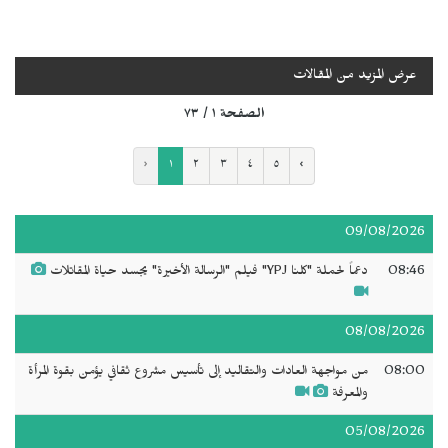
عرض المزيد من المقالات
الصفحة ١ / ٧٣
‹
١
٢
٣
٤
٥
›
09/08/2026
08:46
دعماً لحملة "كلنا YPJ" فيلم "الرسالة الأخيرة" يجسد حياة المقاتلات
08/08/2026
08:00
من مواجهة العادات والتقاليد إلى تأسيس مشروع ثقافي يؤمن بقوة المرأة
والمعرفة
05/08/2026