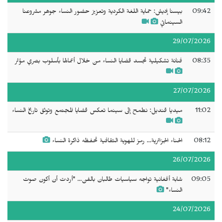
09:42
بيسنا إديش: حماية اللغة الكردية وتعزيز حضور النساء جوهر مشروعنا
السينمائي
29/07/2026
08:35
فنانة تشكيلية تجسد قضايا النساء من خلال أعمالها بأسلوب بصري مؤثر
27/07/2026
11:02
ميديا قنديل: نطمح إلى سينما تعكس قضايا المجتمع وتوثق تاريخ النساء
08:12
الحناء الجزائرية... رمز للهوية الثقافية تحفظه ذاكرة النساء
26/07/2026
09:05
شابة أفغانية تواجه سياسيات طالبان بالفن... "أردت أن أكون صوت
النساء"
24/07/2026