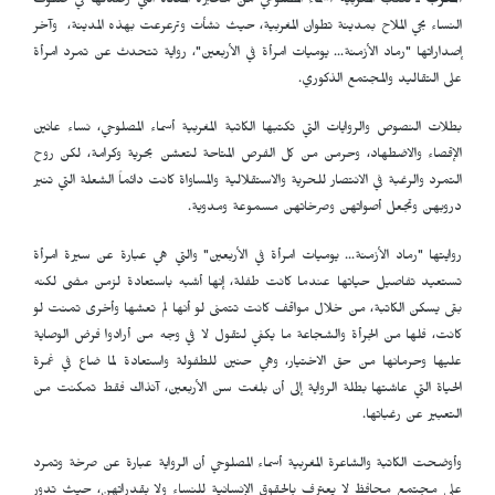
المغرب
ـ تكتب المغربية أسماء المصلوحي من محبرة المعاناة التي رصدتها في صفوف
النساء بحي الملاح بمدينة تطوان المغربية، حيث نشأت وترعرعت بهذه المدينة‫، وآخر
إصداراتها ‫"رماد الأزمنة‫… يوميات امرأة في الأربعين‫"، رواية تتحدث عن تمرد امرأة
على التقاليد والمجتمع الذكوري.
بطلات النصوص والروايات التي تكتبها الكاتبة المغربية أسماء المصلوحي، نساء عانين
الإقصاء والاضطهاد، وحرمن من كل الفرص المتاحة لتعشن بحرية وكرامة، لكن روح
التمرد والرغبة في الانتصار للحرية والاستقلالية والمساواة كانت دائماً الشعلة التي تنير
دروبهن وتجعل أصواتهن وصرخاتهن مسموعة ومدوية‫.
روايتها ‫"رماد الأزمنة‫… يوميات امرأة في الأربعين‫" والتي هي عبارة عن سيرة امرأة
تستعيد تفاصيل حياتها عندما كانت طفلة‫، إنها أشبه باستعادة لزمن مضى لكنه
بقى يسكن الكاتبة، من خلال مواقف كانت تتمنى لو أنها لم تعشها وأخرى تمنت لو
كانت، فلها من الجرأة والشجاعة ما يكفي لتقول لا في وجه من أرادوا فرض الوصاية
عليها وحرمانها من حق الاختيار‫، وهي حنين للطفولة واستعادة لما ضاع في غمرة
الحياة التي عاشتها بطلة الرواية إلى أن بلغت سن الأربعين، آنذاك فقط تمكنت من
التعبير عن رغباتها.
وأوضحت الكاتبة والشاعرة المغربية أسماء المصلوحي أن الرواية عبارة عن صرخة وتمرد
على مجتمع محافظ لا يعترف بالحقوق الإنسانية للنساء ولا بقدراتهن‫، حيث تدور