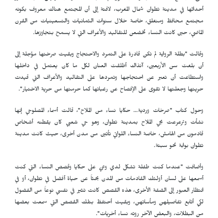
أحداثها في مدينة تطوان شمال المغرب، لافتة إلى أن المجتمع هناك معروف بكونه
مجتمع محافظ ومنغلق، خاصة خلال سنوات الثمانيات والتسعينيات من القرن
الماضي، حين كانت النساء تخضعن للتقاليد والأعراف التي لا يسمح بتجاوزها.
وقالت ‫"بطلة الرواية لم تكن قادرة على التمرد والاحتجاج وبقيت صرختها مؤجلة إلى
أن بلغت سن الأربعين، آنذاك أطلقت العنان لكل ما كان يعتمل في داخلها
واستطاعت أن تعبر عن احتجاجها‫ وتمردها على التقاليد والأعراف التي قيدت
حريتها وجعلتها لا تقوى على الإفصاح عن رغباتها كما حرمتها من حرية الاختيار".
وحول كتاب ‫"صرخات وردية‫… حكايا نساء من الملاح‫"، قالت أسماء المصلوحي إنها
نشأت وترعرعت بحي الملاح بمدينة تطوان، وهو حي شعبي كان يقطنه أشخاص
قادمون من الهامش، خاصة النساء اللواتي تأتين من مدن أخرى، حيث كانت مدينة
تطوان بوابة نحو سبتة.
وأضافت ‫"عندما كنت طفلة تشكل لدي وعيّ على حكايا وقصص النساء التي كنت
أسمعها على لسان أولئك القادمات من المدن بحثاً عن حياة أفضل في تطوان، أو في
انتظار العبور إلى الضفة الأخرى‫، هذه القصص كانت تثير في نفسي نوعاً من الفضول
لكي أتابع تفاصيلهن ومأساتهن، وبقيت أحتفظ بتلك القصص التي سمعت بعضها
من البطلات، والبعض الآخر روته نساء أخريات".