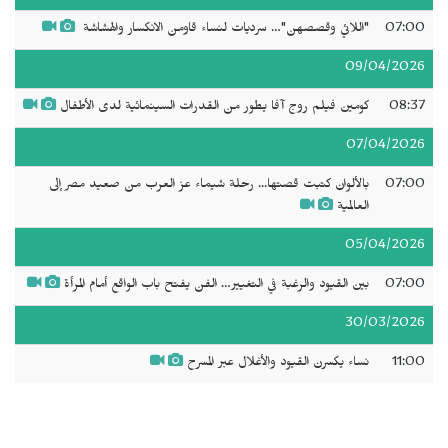
07:00
"‬اللائي وقصصهن‫"…‬ سرديات لنساء قاومن الانكسار والهشاشة ‬‬‬‬
09/04/2026
08:37
كومين فيلم روج آفا يطور من القدرات السينمائية لدى الأطفال
07/04/2026
07:00
بالألوان كتبت قصتها... رحلة شيماء عز العرب من صعيد مصر إلى
العالمية
05/04/2026
07:00
بين القيود والرغبة في التغيير… الفن يفتح باب الواقع أمام المرأة
30/03/2026
11:00
نساء يكسرن القيود والأغلال عبر المسرح