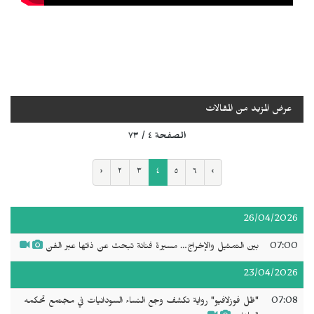
عرض المزيد من المقالات
الصفحة ٤ / ٧٣
‹
٢
٣
٤
٥
٦
›
26/04/2026
07:00
بين التمثيل والإخراج… مسيرة فنانة تبحث عن ذاتها عبر الفن
23/04/2026
07:08
"ظل فوزلافيو" رواية تكشف وجع النساء السودانيات في مجتمع تحكمه