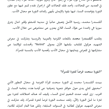
قامشلو ـ
مع اندلاع ثورة المرأة في إقليم شمال وشرق سوريا، أخذت المرأة زمام المبادرة
في العديد من المجالات، وأحد تلك المجالات التي تم إحراز تقدم كبير فيها مع تطور
الثورة وتواجدت النساء فيها بقوة والإيمان بأنهن رائدات الثورة هو مجال الأدب.
ألكسندرا محمد، روسية الأصل وتعيش حالياً في مدينة قامشلو بإقليم شمال وشرق
سوريا هي واحدة من هؤلاء النساء اللاتي يعبرن عن مشاعرهن من خلال الأدب.
وتكتب
ألكسندرا محمد
باللغات الكردية والعربية والروسية وشاركت في معرض
الشهيد هركول للكتاب بكتابها الأول بعنوان
"Nebid"
وتحدثت لوكالتنا عن
مشاركتها في المعرض وبدايتها في مجال الأدب وأهمية الأدب بالنسبة للمرأة.
"الثورة منحت فرصاً كثيرة للمرأة"
بينت ألكسندرا محمد إن الثورة منحت المرأة الفرصة في مجال التطور الأدبي
"محتوى كتابي يدور حول خواطر شعرية وحياتية عن أيامنا هذه، وخاصة النساء في
الحرب. نرى كيف حدث التغيير لدى النساء، وكيف أنه هناك اختلافات كثيرة بين
فترة ما قبل الثورة والآن، ولقد منحت الثورة فرصاً كثيرة للمرأة، وقد شاركت في
معرض الشهيد هركول كطالبة في السنوات السابقة، ولكن هذا العام أشارك ككاتبة،