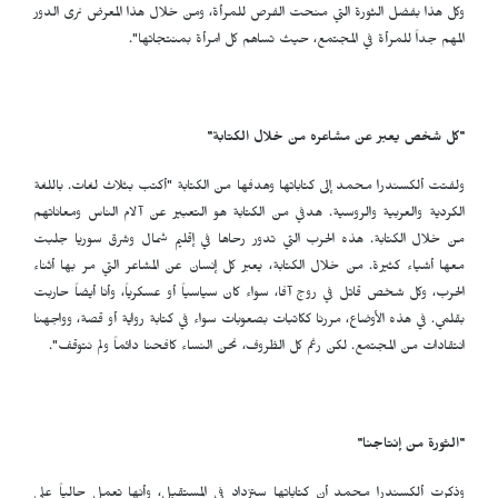
وكل هذا بفضل الثورة التي منحت الفرص للمرأة، ومن خلال هذا المعرض نرى الدور
المهم جداً للمرأة في المجتمع، حيث تساهم كل امرأة بمنتجاتها".
"كل شخص يعبر عن مشاعره من خلال الكتابة"
ولفتت ألكسندرا محمد إلى كتاباتها وهدفها من الكتابة "أكتب بثلاث لغات. باللغة
الكردية والعربية والروسية. هدفي من الكتابة هو التعبير عن آلام الناس ومعاناتهم
من خلال الكتابة. هذه الحرب التي تدور رحاها في إقليم شمال وشرق سوريا جلبت
معها أشياء كثيرة. من خلال الكتابة، يعبر كل إنسان عن المشاعر التي مر بها أثناء
الحرب، وكل شخص قاتل في روج آفا، سواء كان سياسياً أو عسكرياً، وأنا أيضاً حاربت
بقلمي. في هذه الأوضاع، مررنا ككاتبات بصعوبات سواء في كتابة رواية أو قصة، وواجهنا
انتقادات من المجتمع. لكن رغم كل الظروف، نحن النساء كافحنا دائماً ولم نتوقف".
"الثورة من إنتاجنا"
وذكرت ألكسندرا محمد أن كتاباتها ستزداد في المستقبل، وأنها تعمل حالياً على