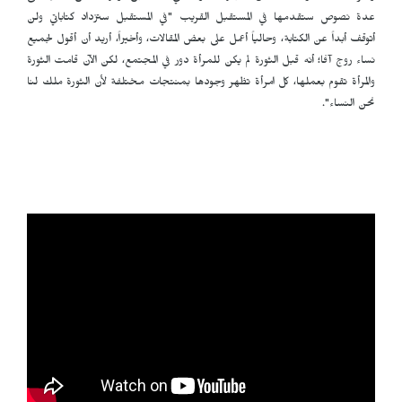
عدة نصوص ستقدمها في المستقبل القريب "في المستقبل ستزداد كتاباتي ولن
أتوقف أبداً عن الكتابة، وحالياً أعمل على بعض المقالات، وأخيراً، أريد أن أقول لجميع
نساء روج آفا؛ أنه قبل الثورة لم يكن للمرأة دور في المجتمع، لكن الآن قامت الثورة
والمرأة تقوم بعملها، كل امرأة تظهر وجودها بمنتجات مختلفة لأن الثورة ملك لنا
نحن النساء".