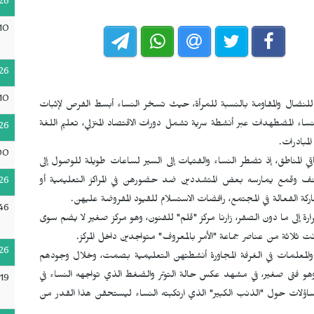
26
10
26
10
للنضال والمقاومة بالنسبة للمرأة، حيث تسخر النساء أبسط الفرص لإثبات
ء المضطهدات عبر أنشطة سرية تشمل دورات الاقتصاد المنزلي، تعليم اللغة
26
لمبادرات.
00
قي المناطق، إذ تضطر النساء والفتيات إلى السير لساعات طويلة للوصول إلى
عنف وقمع يمارسه بعض المتشددين ضد حضورهن في المراكز التعليمية أو
26
كة الفعالة في المجتمع، رافضات الاستسلام للقيود المفروضة عليهن.
46
إلى ما دون الصفر، زارنا مركز "قلم" للفنون، وهو مركز صغير لا يضم سوى
 ثلاثة من عناصر جماعة "الأمر بالمعروف" متواجدين داخل المركز.
26
ت والمعلمات في الغرفة المجاورة أنشطتهن التعليمية بصمت، وخلال وجودهم
و فتى صغير، في مشهد عكس حالة التوتر والضغط الذي تواجهه النساء في
19
تساؤلات حول "الذنب الكبير" الذي ارتكبته النساء ليستحقن هذا القدر من