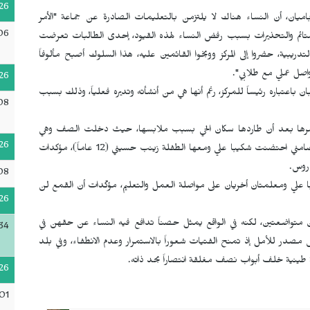
26
اميان، أن النساء هناك لا يلتزمن بالتعليمات الصادرة عن جماعة "الأمر
06
لشتائم والتحذيرات بسبب رفض النساء لهذه القيود، إحدى الطالبات تعرضت
ريبية، حضروا إلى المركز ووبخوا القائمين عليه، هذا السلوك أصبح مألوفاً
واصل عملي مع طلابي".
26
ن باعتباره رئيساً للمركز، رغم أنها هي من أنشأته وتديره فعلياً، وذلك بسبب
08
مرها بعد أن طاردها سكان الحي بسبب ملابسها، حيث دخلت الصف وهي
26
ترتجف وتردد أنها لجأت إلى المركز هرباً من الملاحقة، وفي مشهد تضامني احتضنت شكيبا علي ومعها الطفلة زينب حسيني (12 عاماً)، مؤكدات
دروس.
08
 علي ومعلمتان أخريان على مواصلة العمل والتعليم، مؤكّدات أن القمع لن
26
ين متواضعتين، لكنه في الواقع يمثل حصناً تدافع فيه النساء عن حقهن في
34
ى مصدر للأمل إذ تمنح الفتيات شعوراً بالاستمرار وعدم الانطفاء، وفي بلد
طينية خلف أبواب نصف مغلقة انتصاراً بحد ذاته.
26
01