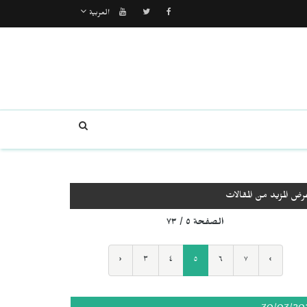
العربية
رض المزيد من المقالات
الصفحة ٥ / ٧٣
‹
٣
٤
٥
٦
٧
›