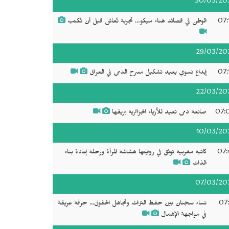
30/03/20
07:
الوطن في قصائد هناء ميكو… تجربة تُعاش قبل أن تُكتب
29/03/20
07:
إبداع نسوي يعيد تشكيل مسرح الدمى في العراق
22/03/20
07:
صانعة دمى تعيد للأزياء الجزائرية بريقها
10/03/20
07:
كاتبة مغربية توثق في روايتها هشاشة المرأة ورحلة إعادة بناء
الذات
07/03/20
07:
نساء سجنان بين حفظ التراث وتجاهل الحقوق... حرفة عريقة
في مواجهة الإهمال