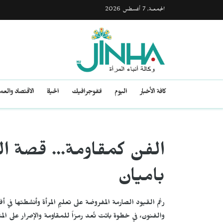
الجمعـة, 7 أغسطس 2026
كافة الأخبار
اليوم
انفوجرافيك
الحياة
الاقتصاد والع
الفن كمقاومة... قصة الن
باميان
رغم القيود الصارمة المفروضة على تعليم المرأة وأنشطتها في أ
والفنون، في خطوة باتت تُعد رمزاً للمقاومة والإصرار على ا