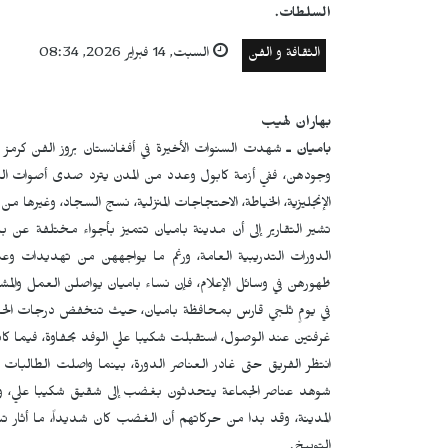
السلطات.
الثقافة و الفن
السبت, 14 فبراير 2026, 08:34
بهاران لهيب
باميان ـ
شهدت السنوات الأخيرة في أفغانستان بروز الفن كرمز 
وجودهن، ففي أزمة كابول وعدد من المدن يترد صدى أصوات النسا
الإنجليزية، الخياطة، الاحتجاجات المنزلية، نسج السجاد، وغيرها من ا
تشير التقارير إلى أن مدينة باميان تتميز بأجواء مختلفة عن با
الدورات التدريبية العامة، ورغم ما يواجههن من تهديدات و
ظهورهن في وسائل الإعلام، فإن نساء باميان يواصلن العمل والمشار
في يومٍ ثلجي قارس بمحافظة باميان، حيث تنخفض درجات الحرارة 
غرفتين عند الوصول، استقبلت شكيبا علي الوفد بحفاوة، فيما كانت
انتظر الفريق حتى غادر العناصر الدورة، بينما واصلت الطالبا
شوهد عناصر الجماعة يتحدثون بغضب إلى شقيق شكيبا علي، وه
المدينة، وقد بدا من حركاتهم أن الغضب كان شديداً، ما أثار 