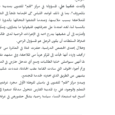
التوبيخ.
وأكدت
شكيبا علي
، المسؤولة في مركز "قلم" للفنون بمدينة ب
بالمعروف"، بما في ذلك قواعد اللباس "إن الجماعة تلجأ إلى ا
للملاحقة بسبب ملابسها، وعندما اكتشفوا التحاقها بالدورة التد
بالنسبة لنا، لقد اعتدنا على تصرفاتهم، فليقولوا ما يشاؤون، وسأ
وأشارت إلى أن شقيقها يدرج اسمه في الإجراءات الرسمية لدى طالبا
اشتراط السلطات أن يكون الرجل هو المسؤول الرسمي.
وخلال إحدى الحصص الدراسية، حضرت فتاة في العاشرة من ع
لها أنهن سيواصلن حماية الطالبات ومنع أي تدخل خارجي في ال
ورغم أجواء الخوف التي سادت القاعة عقب الحادثة، شددت شكيبا
يثنيهن عن الطريق الذي اخترنه لخدمة المجتمع.
ويبدو مركز "قلم" للفنون في باميان للوهلة الأولى مجرد غرفت
التعلم والوجود، ففي برد المدينة القارس تتحول مدفأة صغيرة إل
أصبح فيه استبعاد النساء سياسة رسمية، يشكل حضورهن في غرفة 