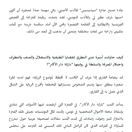
عادة تمنح جائزة "ميديسيس" للأدب الأجنبي، وهي مهمة جداً، فمجرد أن أكون
ضمنها شرف عظيم لي وللأدب التونسي، فقد وصلت روايتنا المترجمة إلى اللغتين
الفرنسية والايطالية إلى القائمة القصيرة ونحن الآن أمام منافسة شرسة مع كُتاب
عالميين وترجمة من لغات مختلفة ونتمنى أن نذهب إلى أبعد من ذلك.
كيف حاولت أميرة غنيم التطرق لقضايا الطبقيّة والاستغلال والعنف والتطرّف
واحتكار المعرفة والسلطة في روايتها "نازلة دار الأكابر"؟
قد يتفاجأ القارئ إذا عرف أن الكاتب لا يُخططُ لموضوع الرواية، فهو لديه فكرة
صغيرة ينطلق منها وتسير الشخوص بمساراتها المختلفة وتخرج الرواية على الشكل
الذي تصل به إلى القارئ.
بدأت اكتب "نازلة دار الأكابر"، في الفترة التي ارتفعت فيها الأصوات التي تنادي
بإسقاط مجلة الأحوال الشخصية في تونس، وكنت ككل التونسيات نعيش تلك الفترة
باشمئزاز كبير وخوف، وصادف إني كنت اكتب مقالات لصحيفة عربية حول مشروع
المساواة في الميراث الذي كان الراحل الباجي قائد السبسي قد اقترحه على مجلس