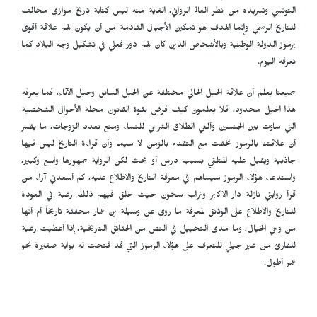
التونسي وتسريده من نظر العالم الروائي، الغاية منه ليس كتابة تاريخ موازي مخالف
للتاريخ الرسمي وإنما الهدف هو تمكين الأجيال القادمة من أن يكون لهم علاقة أقوى
برموز الدولة الوطنية وبالأشخاص الذين كان لهم دور فعلي في تشكيل وجه البلاد كما
نعرفه اليوم.
جميعنا يعلم أن علاقة الجيل الحالي مختلفة عن الجيل السابق وجيل الآباء، فما يعرفه
هذا الجيل محدود، فلا يعلمون كيف فرض بقوة القانون مجلة الأحوال الشخصية
التي ساوت بين الجنسين وألغي الطلاق الشرعي للنساء ومنع تعدد الزوجات، ما يفسر
أن علاقتنا بالرموز تخفت مع التقدم بالزمن لا سيما وأن قراءة التاريخ ليس فيها
جاذبية ويقبل عليه المتلقي بسبب درس أو بحث لكن الرواية جمهورها واسع وكبير،
واستدعاء هؤلاء الرموز سيساهم في معرفة التاريخ والاطلاع عليه، كم أسعدني آراء من
قرأ روايتي نازلة دار الاكابر وتراب سخون حيث خلق فيهم ذلك رغبة في العودة
للتاريخ والاطلاع على الوثائق لمعرفة ما روي عن وسيلة بن عمار محققة تاريخاً أم أنها
من وحي الخيال، وما مدى التخييل في النص من الحقائق التاريخية، إذا أعطيت رغبة
للقارئ من غير جيلي للتعرف على هؤلاء الرموز التي قد فتحت له بوابة صغيرة نحو
عمر أطول.