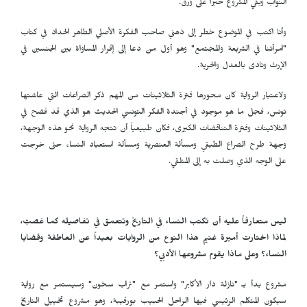
النواب وبقي المشروع حبراً على ورق.
وأنا اكتب في الموضوع خطر إلى ذهني صاحب الفكرة الأصلي الطاهر الحداد في كتاب
"امرأتنا في الشريعة والمجتمع" وهو أول من دعا إلى إقرار المساواة بين الجنسين في
الإرث ونادى بالعدل والحرية.
ولاعتبار الرواية كان محورها فترة الثلاثينات من المهم ذكر الصراعات التي عاشتها
تونس، فجل ما هو موجود في أجندة الفكر التونسي الحديث هو الذي قد فضح في
الثلاثينات وفترة التناقضات الكبرى، فكان طبيعياً أن تتجه الرواية نحو هذه الوجهة،
وجهة طرح الصراع الطبقي ومسألة العنصرية ومسألة استعباد النساء حتى خرجت
على الوجه الذي وصلت به إلى المتلقي.
ليس متعارفاً عليه أن تكتب النساء في التاريخ وتتعمق في تفاصيله كما غصتِ،
لماذا اختارت أميرة غنيم هذا النوع من الروايات بعيداً عن العاطفة وقضايا
النساء؟ وعلى ماذا يقوم مشروعها الأدبي؟
مشروع بدأ بـ "نازلة دار الأكابر" واستمر مع "تراب سخون" وسيستمر مع رواية
سيكون المتكلم الرئيسي فيها الراحل الحبيب بورقيبة، وهو مشروع تخييل التاريخ