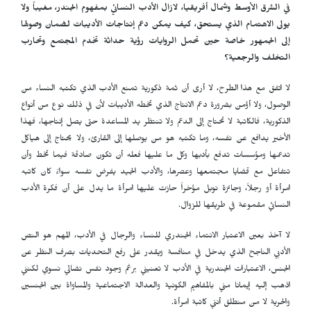
في الشرق الأوسط وشمال أفريقيا، لازال الأدب النسائي بمفهوم الجندر، مغيباً ولا
يولى الاهتمام الذي يستحق، كيف يمكن دعم إنتاجات الأديبات لضمان وصولها
إلى الجمهور خاصة حين تحمل الروايات رؤية حداثة تخدم المجتمع وتحارب
التخلف والرجعية؟
لا اتفق مع هذا الطرح، لا أرى أن ثمة ذكورية تمنع الأدب الذي تكتبه النساء من
الوصول، ولا أؤمن بضرورة دعم الانتاج الذي تخطه الأديبات لأن في ذلك نوع من أنواع
الذكورية، فالكاتبة لا تحتاج إلى الدعم ولا تنتظر يد المساعدة حتى يصل إنتاجها، فهذا
الأخير يدافع عن نفسه، وما تكتبه هو من يوصلها إلى القارئ، ولا يحتاج إلى هياكل
تدعمها ومؤسسات تدفع بأدبها وكل ما عليها فعله أن تكون صادقة فيما تخط وأن
تتفاعل مع قضايا مجتمعها وعصرها، والأدب الجيد يفرض نفسه سواءً كان كاتبه
امرأة أو رجلاً، وجائزة نوبل مؤخراً حازت عليها امرأة ما يدل على أن فكرة الأدب
النسائي مقموعة في طريقها للزوال.
لا آخذ بعين الاعتبار الانتماء الجندري للنساء والرجال في الأدب، المهم هو النص
الأدبي الناجح الذي يدخل في منافسة ويقدر على رفع التحديات بصرف النظر عن
الجنس، الاعتبارات الجندرية في الأدب لا تعنيني برغم وجود نفس نضالي نسوي لكنني
اذهب إليه إيمانا مني بالمفاهيم الكونية والعدالة الاجتماعية والمساواة بين الجنسين
والحرية لا من منطلق أنني كاتبة امرأة.