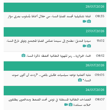
29/07/2026
08:35
فنانة تشكيلية تجسد قضايا النساء من خلال أعمالها بأسلوب بصري مؤثر
27/07/2026
11:02
ميديا قنديل: نطمح إلى سينما تعكس قضايا المجتمع وتوثق تاريخ النساء
08:12
الحناء الجزائرية... رمز للهوية الثقافية تحفظه ذاكرة النساء
26/07/2026
09:05
شابة أفغانية تواجه سياسيات طالبان بالفن... "أردت أن أكون صوت
النساء"
24/07/2026
08:07
الفضاءات الثقافية المستقلة في تونس تحت الضغط ومدافعون يطلقون
حملات مساندة