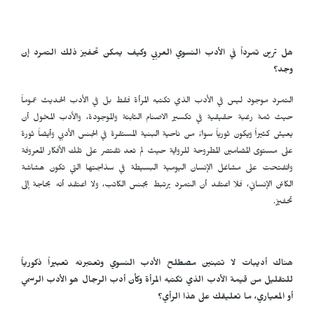
هل ترين تمرداً في الأدب النسوي العربي وكيف يمكن تحفيز ذلك التمرد إن
وجد؟
التمرد موجود ليس في الأدب الذي تكتبه المرأة فقط بل في الأدب الحديث عموماً
حيث ثمة رغبة حقيقية في تكسير الاصنام الثابتة والموجودة، والأدب المخول أن
يعيش كثيراً ويكون ثورياً سواءً من ناحية البنية المستقرة في الجنس الأدبي وأيضاً ثورة
على مستوى المضامين المطروحة للرواية حيث لم تعد تقتصر على تلك الأفكار المعروفة
وانفتحت على مشاغل الإنسان اليومية البسيطة في سذاجتها التي تكون هشاشة
الكائن الإنساني، فلا اعتقد أن التمرد يرتبط بجنس الكاتب، ولا اعتقد أنه بحاجة إلى
تحفيز.
هناك أديبات لا تتبنين مصطلح الأدب النسوي وتعتبرنه تعبيراً ذكورياً
للتقليل من قيمة الأدب الذي تكتبه المرأة وكأن أدب الرجال هو الأدب الرسمي
أو المعياري، ما تعليقك على هذا الرأي؟