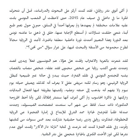
لم أكن أنوي نشر رواياتي، فقد كنت أركز على البحوث والدراسات، قبل أن تتحرك
فكرة ما في داخلي في صيف عام 2015، حين لاحظت أن الشعب التونسي بانت
عليه علامات مختلفة لم يعهدها ولم يعرفها أحداً في السابق، حيرتي حول تغير طبع
أبناء شعبي خلقت تساؤلات لم أستطع الإجابة عنها، خلق في ذهني ما عاشته تونس
بعد الثورة وهذا التغيير أحدث ثورة داخلية مغلفة بالحيرة، لأجد في الرواية مجالاً
لطرح مجموعة من الأسئلة والبحث فيها، على غرار سؤال "من نحن؟".
لقد شعرت بالغربة والاغتراب وقلت هل هؤلاء هم التونسيون فعلاً وبدون قصد
وجدت نفسي أكتب روايةً عن شخص مجنون فقد عقله، شخص مصاب بالفصام،
يشبه المجتمع التونسي في تلك الفترة، حيث يبدو في حالة غير طبيعية كبطل
الرواية الرئيسي، وهو رسام لكنه مريض عقلي لا يعرف أنه كذلك ويعيش حياته يوم
بيوم ولا يفهم أنه يذهب إلى حتفه برجليه، وكتبتها بطريقة فيها انفعال البدايات
وتركتها في ذاكرة الحاسوب ولم أكن أعرف أنها ستنشر إطلاقاً، لكن وأنا أخط اطروحة
الدكتوراه ذات مساء قائظ من شهر آب سئمت فتصفحت الفيسبوك، وجدت
صدفة طلباً للترشح لجائزة حمد الشرقي للإبداع في إمارة الفجيرة عن الرواية
المخطوطة، فتذكرت روايتي ودون رغبة حقيقية شاركت بعد خمس سنوات من كتابتها
وفُزت، وفي تلك الفترة كنت قد شرعت في كتابة "نازلة دار الأكابر" وكنت أنوي عدم
نشرها لكن فوز الأخت الكبرى بالجائزة شجعني على نشر الثانية.