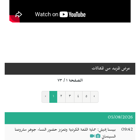
عرض المزيد من المقالات
الصفحة ١ / ٧٣
‹
١
٢
٣
٤
٥
›
05/08/2026
09:42
بيسنا إديش: حماية اللغة الكردية وتعزيز حضور النساء جوهر مشروعنا
السينمائي