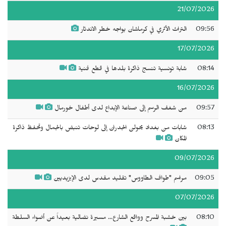
21/07/2026
09:56
التراث الأثري في كرماشان يواجه خطر الاندثار
17/07/2026
08:14
شابة تونسية تنسج ذاكرة بلدها في قطع فنية
16/07/2026
09:57
من شغف الرسم إلى صناعة الإبداع لدى أطفال خورمال
08:13
شابات من بغداد يحولن الجدران إلى لوحات تنبض بالجمال وتحفظ ذاكرة
المكان
09/07/2026
09:05
مراسم "طواف الطاووس" تقليد مقدس لدى الإيزيديين
07/07/2026
08:10
بين خشبة المسرح وواقع الشارع... مسيرة نضالية بعيداً عن أضواء السلطة