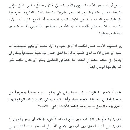
ينبغي أن نُميز بين الأدب النسوي والأدب النسائي، فالأول حامل لنفس نضالي مؤمن
بقيمة العدل والمساواة بين الجنسين وضرورة مقاومة الأفكار الذكورية والرجعية
والتعامل مع النساء بناءً على الإرث القديم المتحجر، أما النوع الثاني (النسائي)،
يقصد به الأدب الذي تخطه النساء، والأمرين مختلفين، فالنسوي يكتبه الجنسين
بمضامين مقاومة.
إن تصنيف الأدب بجنس الكاتب لا أوافق عليه ولا أراه مقنعاً أن يكون مصطلحاً، ما
معنى أن نقول الأدب الذي تكتبه المرأة، ما الذي يجعل فيه شيئاً استثنائياً يصلح أن
يدخل في بوتقة خاصة في النقد، أما بخصوص المضامين يمكن أن تكون خاصة لكن
قد يطرحها الرجال أيضاً.
ختاماً، تتغير المنظومات السياسية لكن بقي واقع النساء صعباً ومحرجاً من
ناحية تحقيق العدالة الاجتماعية، برأيك كيف يمكن تغيير ذلك الواقع؟ وما
الذي يجب العمل عليه لعدم إعادة الأخطاء التي ارتكبت؟
التربية والتعليم هي الحل لتحسين واقع النساء، لا شيء بإمكانه أن يغير واقعهن إلا
التربية على فكرة العدل بين الجنسين وتعليم قائم على استثمار هذه الفكرة وعلى