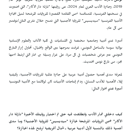
تونس ـ
فازت الأديبة التونسية أميرة غنيم، بالجائزة العالمية للرواية العربية "بوكر" عام
2019، وجائزة الأدب العربي لعام 2024، عن روايتها "نازلة دار الأكابر"، التي اختيرت
في نسختها الفرنسية، للمنافسة ضمن القائمة القصيرة للروايات المرشحة لنيل الجائزة
الأدبية الفرنسية "ميديسيس" للرواية الأجنبية التي تمنح خلال تشرين الثاني/نوفمبر
من كل عام.
أميرة غنيم أديبة وجامعية مختصة في اللسانيات في كلية الآداب والعلوم الإنسانية
بولاية سوسة بالساحل التونسي، عُرفت بمزجها بين الواقع والخيال، تحاول إبراز التاريخ
التونسي عبر عرض شخصيات في كل مرة، على غرار وسيلة بن عمار التي ارتبط اسمها
بجزء من تاريخ تونس الحديث.
لمعرفة مدى أهمية حصول أديبة عربية على جائزة عالمية للروايات الأجنبية، وكيفية
إيلاء الأهمية للأدب النسائي، ودعم إنتاجات الأديبات كان لوكالتنا مع الأديبة التونسية
أميرة غنيم
الحوار التالي:
كيف دخلتي غمار الأدب وانطلقت فيه حتى تم اختيار روايتك الأخيرة "نازلة دار
الأكابر"
ضمن الروايات المرشحة لجائزة "ميديسيس" للرواية الأجنبية؟ وما مدى
أهمية ذلك بالنسبة لأول أديبة عربية ـ شمال أفريقية ترشح لهذه الجائزة؟