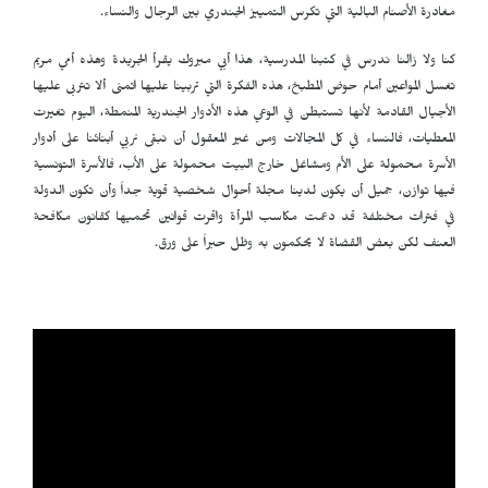
مغادرة الأصنام البالية التي تكرس التمييز الجندري بين الرجال والنساء.
كنا ولا زالنا ندرس في كتبنا المدرسية، هذا أبي مبروك يقرأ الجريدة وهذه أمي مريم
تغسل المواعين أمام حوض المطبخ، هذه الفكرة التي تربينا عليها اتمنى ألا تتربى عليها
الأجيال القادمة لأنها تستبطن في الوعي هذه الأدوار الجندرية المنمطة، اليوم تغيرت
المعطيات، فالنساء في كل المجالات ومن غير المعقول أن نبقى نربي أبنائنا على أدوار
الأسرة محمولة على الأم ومشاغل خارج البيت محمولة على الأب، فالأسرة التونسية
فيها توازن، جميل أن يكون لدينا مجلة أحوال شخصية قوية جداً وأن تكون الدولة
في فترات مختلفة قد دعمت مكاسب المرأة واقرت قوانين تحميها كقانون مكافحة
العنف لكن بعض القضاة لا يحكمون به وظل حبراً على ورق.