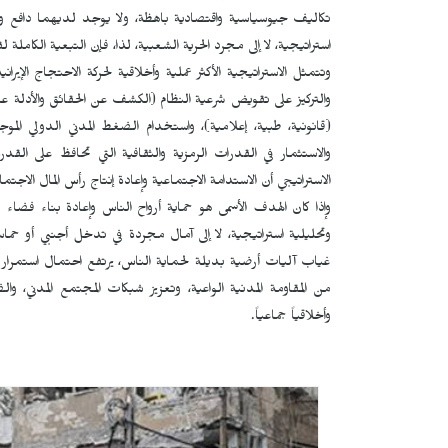
تكاليف جيوسياسية واقتصادية باهظة، ولا يوجد لديهما دافع واض
استراتيجية، لا إلى مجرد الحرية الشعبية، لذا، فإن التبعية الكاملة 
وتتمثل الاستراتيجية الأكثر عملية وأخلاقية لحركة الاحتجاج الإير
والتركيز على تقويض شرعية النظام (الكشف عن الحقائق والأدلة على
(قانونية، طبية، إعلامية)، واستخدام الضغط المدني الدولي الم
والاستثمار في القدرات الرمزية والثقافية التي تحافظ على القدرة
الاستراتيجي أن الاستدامة الاجتماعية وإعادة إنتاج رأس المال الاجتم
وإذا كان الهدف الأسمى هو حماية أرواح الناس وإعادة بناء فضاء 
وتحليلية استراتيجية، لا إلى آمال مجردة في تدخل أجنبي أو حماس
غياب آليات أرضية بديلة لحماية الناس، يرتفع احتمال استمرار ال
من المقاومة المدنية الواعية، وتعزيز شبكات المجتمع المدني، 
وأخلاقياً جماعياً.