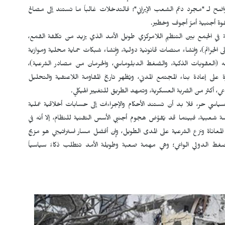
ح لـ "مجرد دعم الشعب الإيراني"؛ فالتدخلات غالباً ما تستند إلى مصالح
لقوة أجنبية أمرٌ أجوف وخطير.
انية في الجمع بين التنظيم اللامركزي طويل الأمد الذي يزيد من تكلفة القمع،
 الجرائم)، وإنشاء منصات قانونية دولية، وإنشاء شبكات حماية محلية وموازية
وجه (العقوبات الذكية، والضغط الدبلوماسي، والحرمان من مصادر الشرعية)،
 على إعادة بناء المجتمع المدني، ويُظهر تاريخ المقاومة اللاعنفية والتحليل
اعي، أكثر من الضربة العسكرية، وتمهد الطريق للتغيير الهيكلي.
سياسي حر، فلا بد أن تستند الأحكام والإجراءات إلى حسابات أخلاقية عملية
ة شعبية، فبينما قد يُقوّض هجوم أجنبي الأسس التقنية للنظام، إلا أنه في
معاناة ونزع الشرعية على المدى الطويل، وإن أفضل مسار استراتيجي هو مزيج
والضغط الدولي الواعي؛ وهي مهمة صعبة وطويلة الأمد تتطلب ذكاءً سياسياً