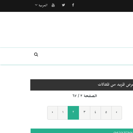
العربية
رض المزيد من المقالات
الصفحة ٢ / ٦٧
‹
١
٢
٣
٤
٥
›