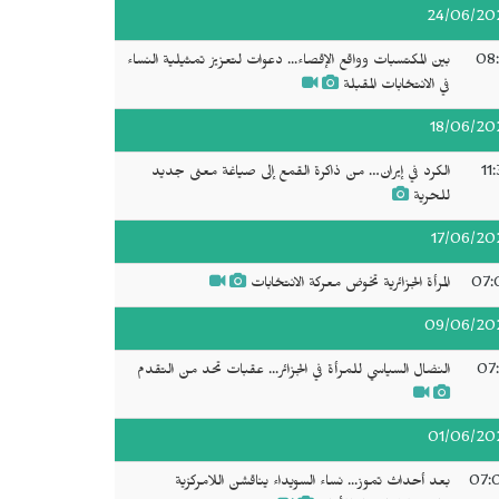
24/06/20
08:
بين المكتسبات وواقع الإقصاء... دعوات لتعزيز تمثيلية النساء
في الانتخابات المقبلة
18/06/20
11
الكرد في إيران… من ذاكرة القمع إلى صياغة معنى جديد
للحرية
17/06/20
07:
المرأة الجزائرية تخوض معركة الانتخابات
09/06/20
07:
النضال السياسي للمرأة في الجزائر... عقبات تحد من التقدم
01/06/20
07:
بعد أحداث تموز... نساء السويداء يناقشن اللامركزية