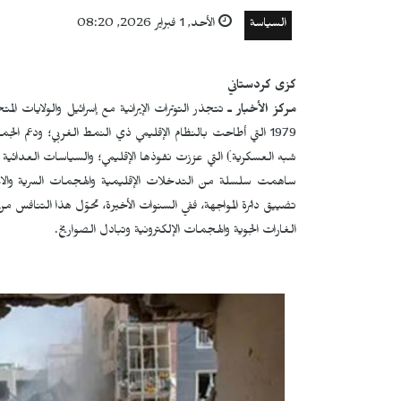
السياسة
الأحد, 1 فبراير 2026, 08:20
كزى كردستاني
مركز الأخبار ـ
تتجذر التوترات الإيرانية مع إسرائيل والولايات ال
1979 التي أطاحت بالنظام الإقليمي ذي النمط الغربي؛ ودعم ال
شبه العسكرية) التي عززت نفوذها الإقليمي؛ والسياسات العدائية وا
ساهمت سلسلة من التدخلات الإقليمية والهجمات السرية والاغ
تضييق دائرة المواجهة، ففي السنوات الأخيرة، تحوّل هذا التنافس
الغارات الجوية والهجمات الإلكترونية وتبادل الصواريخ.