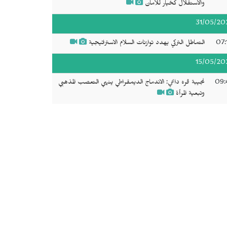
والاستقلال كخيار للأمان
31/05/20
07:
التماطل التركي يهدد توازنات السلام الاستراتيجية
15/05/20
09:
نجيبة قره داغي: الاندماج الديمقراطي ينهي التعصب المذهبي
وتبعية المرأة