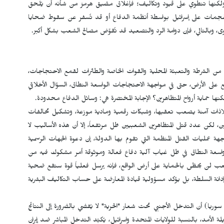
لكنها تنطوي على قيود وتكاليف؛ فإغلاق مضيق هرمز من شأنه أن يُلحق
تُصدّ الهجمات على إسرائيل بواسطة أنظمة الدفاع أو قد تُسفر عن سقوط ضحايا
وى، وبالتالي، فإن دوامة الرد والتصعيد قد تُقوّض مصالح الشعب بشكل أكبر.
تخدم النظام مزيجاً من الشرطة والتعبئة المحلية والقوات الخاصة والطائرات لقمع الاحتجاجات،
 على الأرض، حتى في مواجهة الاحتجاجات الواسعة النطاق، السؤال الأخلاقي
كنها حماية أرواح المتظاهرين؟ الإجابة المختصرة هي: وسائل الدفاع محدودة.
ملاذات آمنة يصعب تعقبها، وشبكات رقمية ومادية موزعة، وتشكيل تحالفات
 لكن عدد قتلى المتظاهرين الشعبيين ظل مرتفعاً، إلا أن هذه الأساليب لا
جهة عمليات القتل المنظمة التي تقوم بها الدولة، إن دعوة الجهات الرسمية
ع واسعة النطاق في ظل غياب آلية دفاع فعالة وموثوقة أمر مشكوك فيه من
لشعب لن يحظى بالحماية على أرض الواقع، فإنه يرسل فعلياً قوة ستقع ضحية
ة إدانة السلطة، بل يؤكد مسؤولية قيادة المعارضة على حساب التكاليف البشرية
وريا) أن التدخل الأجنبي تحت شعار "الحرية" لا يُفضي بالضرورة إلى النتائج
 الأمد، بالنسبة للولايات المتحدة وإسرائيل، يُكبّد التدخل المباشر ضد إيران