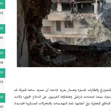
26
13
26
:36
26
08
26
13
ريخ والطائرات المسيّرة وخسائر بشرية فادحة، أن حدود ساحة المعركة قد
رة، بينما اعتمدت إسرائيل وحلفاؤها الغربيون على الدفاع الجوي؛ وكانت
26
لمناطق المجاورة، وفي أعقابها، تُعدّ التهديدات والتحركات العسكرية الجديدة،
00
.