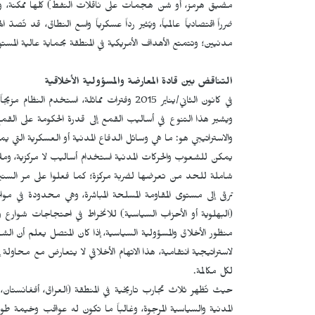
مضيق هرمز، أو شن هجمات على ناقلات النفط) كلها ممكنة، و
ضرراً اقتصادياً عالمياً، ويُثير رداً عسكرياً واسع النطاق، قد 
مدنيين؛ وتتمتع الأهداف الأمريكية في المنطقة بحماية عالية المست
التناقض بين قادة المعارضة والمسؤولية الأخلاقية
في كانون الثاني/يناير 2015 وفترات مماثلة، اس
ويشير هذا التنوع في أساليب القمع إلى قدرة الحكومة على القمع
والاستراتيجي هو: ما هي وسائل الدفاع المدنية أو العسكرية التي يم
يمكن للشعوب والحركات المدنية استخدام أساليب لا مركزية، و
شاملة للحد من تعرضها لضربة مركزة؛ كما فعلوا على مر السنين،
ترقى إلى مستوى المقاومة المسلحة المباشرة، وهي محدودة في موا
(البهلوية أو الأحزاب السياسية) للانخراط في احتجاجات شوار
منظور الأخلاق والمسؤولية السياسية، إذا كان المتصل يعلم أن ا
لاستراتيجية انتقامية، هذا الاتهام الأخلاقي لا يتعارض مع محاول
لكل مكالمة.
حيث تُظهر ثلاث تجارب تاريخية في المنطقة (العراق، أفغانستان، س
المدنية والسياسية المرجوة، وغالباً ما تكون له عواقب وخيمة طويلة