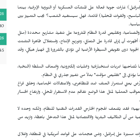
رائيل) غارات جوية فعالة على المنشآت العسكرية أو النووية الإيرانية، بينما
26
 الباسيج، والقوات المحلية) قائمة، فهل سيستفيد الشعب؟ يجب التمييز بين
ياسية.
10
ة والصناعية، وتقليص قدرة النظام المشروعة على تنفيذ مشاريع محددة (مثل
26
ظهرت أن إيران قادرة على التعافي، وتوزيع الإنتاج، واستغلال ظاهرة التشتت
 الجوية دون تقويض السيطرة الأرضية لن تؤدي بالضرورة إلى انهيار هيكلي، وقد
45
تُصاحبها ضربات استخباراتية وعمليات إلكترونية، وإضعاف السلطة (النخبة،
ً ما يؤدي إلى "تقليص مؤقت" بدلاً من تغيير جذري في النظام.
أرض يعني استمرار العنف ضد المتظاهرين، والاعتقالات الجماعية، وخلق فراغ
اقب العملية لمثل هذا الوضع تفاقم عدم الاستقرار المحلي، وارتفاع الخسائر
هية؛ فقد يُضعف الهجوم الخارجي القدرات التقنية للنظام، ولكنه وحده لا
ية من أن التكاليف البشرية والاقتصادية لمثل هذا التدخل باهظة، وتزيد من
رات مسيرة على إسرائيل، وشن هجمات على قواعد أمريكية في المنطقة، وإغلاق