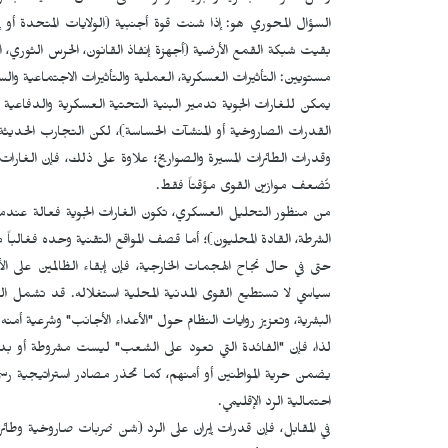
السؤال المحوري هو: إذا شنت قوة أجنبية (الولايات المتحدة أو إس
بقيت شبكة القمع الأرضية (أجهزة إنفاذ القانون، الحرس الثوري،
مستويين: التأثيرات العسكرية، العملية والتأثيرات الاجتماعية والس
يمكن للغارات الجوية تدمير البنية التحتية العسكرية والدفاعي
القدرات الصاروخية أو المنشآت الحساسة)، لكن التجارب الحديثة أ
وقدرات الطائرات المسيرة والصواريخ؛ علاوة على ذلك، فإن الغارات
تُضعف موازين القوى مؤقتاً فقط.
من منظور التحليل العسكري، تكون الغارات الجوية فعالة عندما 
الشرطة، القادة المحليون)؛ أما قصف المواقع التقنية وحده فغالبا
حتى في حال نجاح الهجمات الخارجية، فإن إبقاء الظالمين على ال
سياسي لا تستطيع القوى المدنية المحلية استغلاله. قد تشمل العو
البشرية، وتعزيز روايات النظام حول "الأعداء الأجانب" وشرعية أمنه.
لذا، فإن "الفائدة التي تعود على الشعب" ليست مشروطة أو بدي
يضمن حرية المواطنين أو أمنهم، كما تحذر مصادر استراتيجية رسم
احتمالية الرد الإقليمي.
في المقابل، فإن قدرات إيران على الرد (شن ضربات صاروخية وطائ