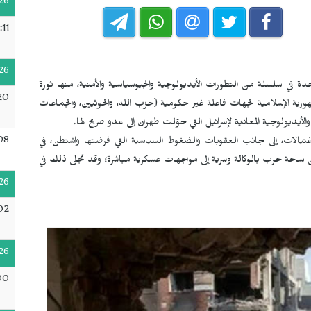
26
:11
26
متحدة في سلسلة من التطورات الأيديولوجية والجيوسياسية والأمنية، منها ثورة
20
جمهورية الإسلامية لجهات فاعلة غير حكومية (حزب الله، والحوثيين، والجماعات
لأيديولوجية المعادية لإسرائيل التي حوّلت طهران إلى عدو صريح لها.
08
تيالات، إلى جانب العقوبات والضغوط السياسية التي فرضتها واشنطن، في
 من ساحة حرب بالوكالة وسرية إلى مواجهات عسكرية مباشرة؛ وقد تجلى ذلك في
26
02
26
00