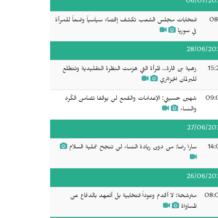
06/07/20
08
انتخابات مجلس الشعب تكشف إقصاءً سياسياً واسعاً للمرأة
في سوريا
28/06/20
15:
زهية بن قارة... المرأة التي هزمت النظرة التقليدية وتتطلع
للبرلمان الجزائري
09:
شهين حسيني: الإعدامات والقمع لن يوقفا تضامن الكُرد
والنساء
27/06/20
14:
سارا رضا: من دون ريادة النساء لن تنجح عملية السلام
26/06/20
08:
مترشحة: لا أقدم وعوداً انتخابية بل أتعهد بالدفاع عن
المساواة