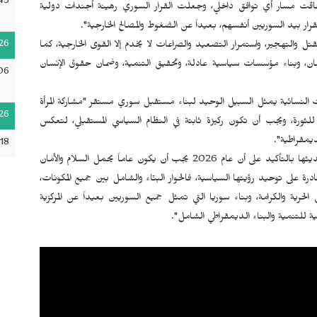
45
ت مسار أي توافق داخلي، وجعلت القرار السوري رهينة أجندات دولية
ر بيد السوريين أنفسهم، بعيداً عن الضغوط والمصالح الخارجية".
26
التهجير، واستمرار التصعيد والصراعات لا يخدم إلا القوى الخارجية، كما
ان، وبناء مؤسسات سياسية عادلة، وتحقيق التنمية، وضمان حقوق الإنسان
06
ت النسائية يمثل السبيل الوحيد لبناء مستقبل سوري مستقر "مشاركة المرأة
26
لثورة، ويجب أن تكون ركيزة ثابتة في النظام السياسي المستقبلي، لتعكس
يمقراطية".
:18
واختتمت الناطقة باسم حزب الاتحاد الديمقراطي سما بكداش حديثها بالتأكيد على أن عام 2026 يجب أن يكون عاماً يحمل السلام والأمان
درة على توحيد رؤيتها السياسية، فالحوار البنّاء والشامل بين جميع المكونات،
حرية والكرامة، وبناء سوريا التي تمثل جميع السوريين بعيداً عن المركزية
 للتنمية والبناء الديمقراطي الشامل".