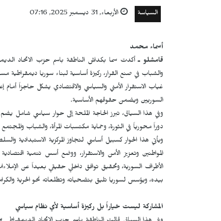
السياسة
الأربعاء, 31 ديسمبر 2025, 07:16
أسماء محمد
قامشلو ـ
أكدت سما بكداش الناطقة باسم حزب الاتحاد الديمقرا
والشباب في صنع القرار، ركيزة أساسية لبناء سوريا ديمقراطية مست
غياب الاستقرار الأمني والسياسي والاقتصادي يشكل حاجزاً أمام إ
السوريين ويضمن حقوقهم الأساسية.
وفي هذا السياق، تبرز الحاجة الملحة إلى حوار سياسي شامل يضم 
دوراً محورياً في الثورة، وحماية مكتسبات المرأة، والشباب والمجتمع ال
ويأتي هذا الحوار كسبيل أساسي لتجاوز المركزية الاستبدادية وال
المواطنين وتعزيز الأمن والاستقرار، ووضع أسس تنمية اقتصادية
الأطراف السورية، وتحقيق توافق داخلي حقيقي بعيداً عن الإملاء
بيده، ويؤسس لسوريا تليق بتضحياته وتطلعاته نحو الحرية والكرام
المشاركة ليست خياراً بل ركيزة أساسية لأي نظام سياسي