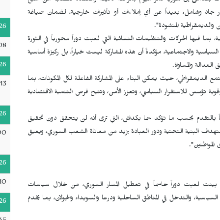
ا بكداش
إن سوريا تمر اليوم بمرحلة دقيقة ومعقدة تتطلب من جميع
حوار جاد وشامل، بعيداً عن أي إملاءات أو تأثيرات خارجية، لضمان صياغة
الديمقراطية المنشودة".
26
ا فيها الحركات والتنظيمات النسائية التي لعبت دوراً محورياً في الثورة
08
السياسية والاجتماعية، مؤكدةً أن هذه المشاركة ليست خياراً، بل ركيزة أساسية
26
لعدالة والمساواة.
مع الديمقراطي، حيث يمكن البناء على المشاركة الفاعلة لكل المكونات، بما
13
ية تؤسس للاستقرار السياسي، وتعزز الأمن، وتتيح فرص التنمية الاقتصادية
26
ثيقاً بالتقدم بحسب ما تؤكد سما بكداش، التي ترى أنه لن يتحقق دون تحقيق
واستهداف البنية التحتية ودور العبادة يزيد من معاناة الشعب السوري، ويعيق
00
المواطنين".
26
10
كما بينت لعبت دوراً حاسماً في تعطيل المسار السوري، من خلال سياسات
لسياسية، والتدخل في المناطق الساحلية ودرعا والسويداء والجولان، بما يخدم
26