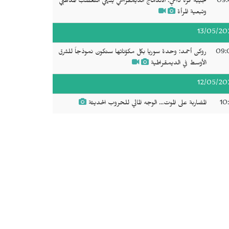
09:
نجيبة قره داغي: الاندماج الديمقراطي ينهي التعصب المذهبي
وتبعية المرأة
13/05/20
09:
روكن أحمد: وحدة سوريا بكل مكوّناتها ستكون نموذجاً للشرق
الأوسط في الديمقراطية
12/05/20
10
المضاربة على الموت... الوجه المالي للحروب الحديثة