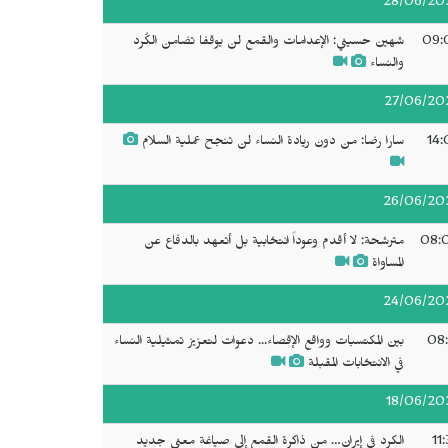
28/06/20
09:
شهين حسيني: الإعدامات والقمع لن يوقفا تضامن الكُرد
والنساء
27/06/20
14:
سارا رضا: من دون ريادة النساء لن تنجح عملية السلام
26/06/20
08:
مترشحة: لا أقدم وعوداً انتخابية بل أتعهد بالدفاع عن
المساواة
24/06/20
08:
بين المكتسبات وواقع الإقصاء... دعوات لتعزيز تمثيلية النساء
في الانتخابات المقبلة
18/06/20
11
الكرد في إيران… من ذاكرة القمع إلى صياغة معنى جديد