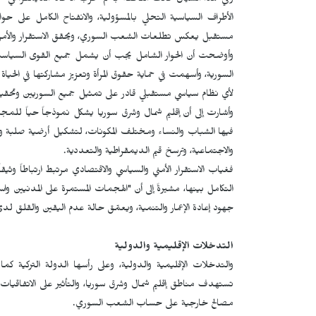
وفي هذا السياق قالت
الناطقة باسم حزب الاتحاد الديمقراطي
سم
الأطراف السياسية التحلي بالمسؤولية، والانفتاح الكامل على 
مستقبل يعكس تطلعات الشعب السوري، ويحقق الاستقرار والأمن و
وأوضحت أن الحوار الشامل يجب أن يشمل جميع القوى السياسية، بم
السورية، وأسهمت في حماية حقوق المرأة وتعزيز مشاركتها في الحياة 
لأي نظام سياسي مستقبلي قادر على تمثيل جميع السوريين وتحقيق ا
وأشارت إلى أن إقليم شمال وشرق سوريا يشكل نموذجاً حياً للمجت
فيها الشباب والنساء ومختلف المكونات، لتشكيل أرضية صلبة وقو
والاجتماعية، وترسخ قيم الديمقراطية والتعددية.
فغياب الاستقرار الأمني والسياسي والاقتصادي مرتبط ارتباطاً و
التكامل بينها، مشيرةً إلى أن "الهجمات المستمرة على المدنيين 
جهود إعادة الإعمار والتنمية، ويعمّق حالة عدم اليقين والقلق لدى 
التدخلات الإقليمية والدولية
والتدخلات الإقليمية والدولية، وعلى رأسها الدولة التركية 
تستهدف مناطق إقليم شمال وشرق سوريا، والتأثير على الاتفاقيات ا
مصالح خارجية على حساب الشعب السوري.