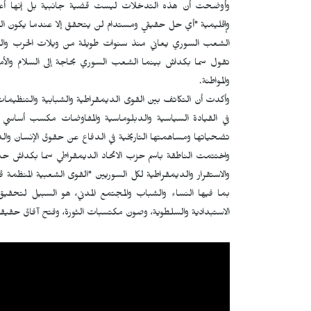
وأوضحت أن هذه التدخلات ليست قضية جانبية بل إنها أعاق
وإقليمية "أي حل حقيقي ومستدام لن يتحقق إلا عندما يكون القرا
الشعب السوري يعاني منذ سنوات طويلة من ويلات الحرب والقتل و
تقول سما بكداش بينما الشعب السوري بحاجة إلى السلام والأم
والمواطنة.
وأكدت أن التكاتف بين القوى الديمقراطية والشبابية والتنظيما
في القيادة السياسية والدبلوماسية والمفاوضات مكسب أساسي ل
تضحياتها ومساهمتها التاريخية في الدفاع عن حقوق الإنسان والد
والاستقرار والديمقراطية لكل السوريين "القوى الشعبية المنظمة قا
بما فيها النساء والشباب والمجتمع المدني، هو السبيل لتحقيق ال
الاستبدادية والسلطوية، وصون مكتسبات الثورة، وفتح آفاق حقيقية