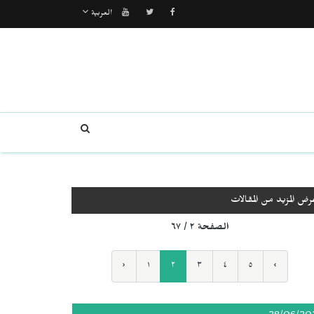
العربية
رض المزيد من المقالات
الصفحة ٢ / ٦٧
‹
١
٢
٣
٤
٥
›