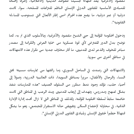
مقصود والأشرفية يعد انتهاكاً جسيماً للقواعد الدينية والأخلاقية، وخرقاً واضحاً
للمبادئ الأساسية للقانون الدولي الإنساني الناظم للنزاعات المسلحة، سواء كانت
دولية أو غير دولية، ما يضع هذه الجرائم ضمن إطار الأفعال التي تستوجب المساءلة
القانونية".
ودخول الحكومة المؤقتة إلى حيي الشيخ مقصود والأشرفية، وبالأسلوب الذي تم به، كما
توضح بدل الدور المفترض لأي قوة عسكرية من حماية العرض والكرامة إلى مصدر
مباشر للخوف والذعر لدى المدنيين، ما أثار مخاوف جدية من تكرار هذه الانتهاكات
في مناطق أخرى من سوريا.
والانتهاكات التي رصدت في الساحل السوري، وما رافقها من ممارسات مسيئة بحق
النساء والرجال والأطفال، مروراً بمناطق السويداء ذات الغالبية الدرزية، وصولاً إلى
أحياء حلب، تؤكد وجود نمط متكرر من السلوك العنيف "هذه الممارسات تنفذ
بشكل ممنهج ومدروس، وتهدف إلى إرهاب المدنيين وبث الرعب في المناطق التي كانت
خاضعة سابقاً لسلطة الحكومة المؤقتة، وكذلك في المناطق التي لا تزال تحت إدارة الإدارة
الذاتية، في محاولة لإخضاع السكان وتقويض حالة الاستقرار المجتمعي، وهو ما يشكّل
انتهاكاً خطيراً لحقوق الإنسان ولمبادئ القانون الدولي الإنساني".