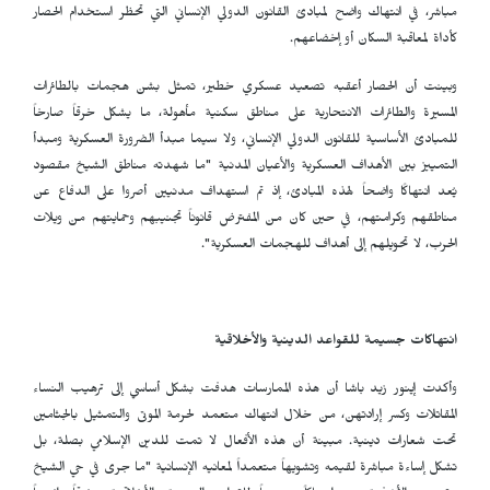
مباشر، في انتهاك واضح لمبادئ القانون الدولي الإنساني التي تحظر استخدام الحصار
كأداة لمعاقبة السكان أو إخضاعهم.
وبينت أن الحصار أعقبه تصعيد عسكري خطير، تمثل بشن هجمات بالطائرات
المسيرة والطائرات الانتحارية على مناطق سكنية مأهولة، ما يشكل خرقاً صارخاً
للمبادئ الأساسية للقانون الدولي الإنساني، ولا سيما مبدأ الضرورة العسكرية ومبدأ
التمييز بين الأهداف العسكرية والأعيان المدنية "ما شهدته مناطق الشيخ مقصود
يُعد انتهاكًا واضحاً لهذه المبادئ، إذ تم استهداف مدنيين أصروا على الدفاع عن
مناطقهم وكرامتهم، في حين كان من المفترض قانوناً تجنيبهم وحمايتهم من ويلات
الحرب، لا تحويلهم إلى أهداف للهجمات العسكرية".
انتهاكات جسيمة للقواعد الدينية والأخلاقية
وأكدت إينور زيد باشا أن هذه الممارسات هدفت بشكل أساسي إلى ترهيب النساء
المقاتلات وكسر إرادتهن، من خلال انتهاك متعمد لحرمة الموتى والتمثيل بالجثامين
تحت شعارات دينية. مبينة أن هذه الأفعال لا تمت للدين الإسلامي بصلة، بل
تشكل إساءة مباشرة لقيمه وتشويهاً متعمداً لمعانيه الإنسانية "ما جرى في حي الشيخ