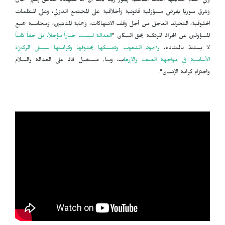
وفي ختام حديثها أكدت القاضية إينور زيد باشا أن ما تشهده مناطق إقليم شمال
وشرق سوريا يفرض مسؤولية قانونية وأخلاقية على المجتمع الدولي، وعلى المنظمات
الحقوقية، التحرك العاجل من أجل وقف الانتهاكات، وحماية المدنيين، ومحاسبة جميع
المسؤولين عن الجرائم المرتكبة بحق السكان "
العدالة ليست خياراً مؤجلاً، بل حقاً ثابتاً
لا يسقط بالتقادم،
وصمود الشعوب وتمسكها بحقوقها وكرامتها سيبقى الركيزة
الأساسية في مواجهة العنف والإرها
ب، وبناء مستقبل قائم على العدالة والسلام
واحترام كرامة الإنسان".