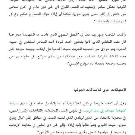
غير سورية منضوية تحت قيادته، وكان الهدف الأساسي منه استهداف القومية
الكردية بشكل مباشر، واستهداف النساء اللواتي كان لهن دور حاسم في تحرير مناطق
من داعش في إقليم شمال وشرق سوريا، مؤكداً أن إرادة هؤلاء النساء لم تنكسر رغم كل
التهديدات والهجمات".
وأكدت القاضية إينور زيد باشا إن "الفعل البطولي الذي قامت به الشهيدة دنيز جيا
أثار حقد المقاتلين الذين كانوا يقاتلون تحت قيادة أحد العناصر السابقين في جبهة
النصرة، وهو مرتزق من الجنسية المصرية، حيث أقدموا على ارتكاب جريمة مروعة بحق
هذه المقاتلة الكردية، تمثلت برمي جثمانها من مكان مرتفع، في سلوك ينم عن
وحشية واضحة وانعدام تام للوازع الإنساني".
الانتهاكات خرق للاتفاقات الدولية
وترى أن "هذه الجريمة لم تكن فعلاً فردياً أو عشوائياً، بل جاءت في سياق
سياسة
ممنهجة تهدف إلى بث الرعب
في نفوس النساء المناضلات والمقاومات، وكسر إرادتهن،
في محاولة للانتقام من الدور الريادي الذي لعبته النساء في مناطق إقليم شمال وشرق
سوريا، حيث أظهرن وعياً عالياً وقوة إرادة، وكان لهن دور أساسي في مقاومة الإرهاب،
ولا سيما في مواجهة داعش وتحرير مساحات واسعة من الأراضي".