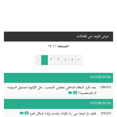
عرض المزيد من المقالات
الصفحة ١ / ٦٧
‹
١
٢
٣
٤
٥
›
05/08/2026
08:00
بعد إقرار النظام الداخلي لمجلس الشعب... هل الأولوية لتمثيل السويداء
أم للمحاسبة؟
03/08/2026
09:03
فلك ناز أوجا: من رحم الإبادة ولدت إرادة شنكال الحرة