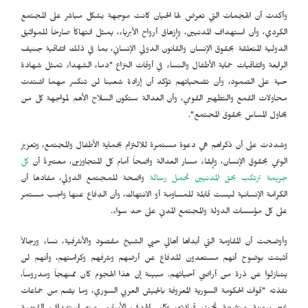
وأكدت أن الهجمات التي تعرض لها الحيان كانت موجهة بشكل مباشر على المجتمع
الكردي، وأن استهداف المدنيين، وإزهاق أرواح الأبرياء، يمثل انتهاكاً صارخاً للمواثيق
الدولية المتعلقة بحقوق الإنسان والقانون الدولي الإنساني، بما في ذلك اتفاقية جنيف
الرابعة واتفاقيات حماية الأطفال والنساء في أوقات النزاع "دماء الشهداء تمثل شهادة
حية على الصمود، وأن تضحياتهم تؤكد أن إرادة شعبنا لن تنكسر مهما اشتدت
محاولات القمع والتطهير القومي، وأن العدالة ستكون السلاح الأهم لمواجهة كل من
يحاول المساس بحقوق المجتمع".
وشددت على أن ذكراهم هي دعوة مستمرة للالتزام بحماية الأطفال والمجتمع، وتعزيز
الوعي بحقوق الإنسان، وإبقاء مسار العدالة واضحاً أمام كل المتجاوزين، معتبرةً أن
كل
جريمة ترتكب بحق المدنيين تحمل رسالة
واضحة للمجتمع الدولي، مفادها أن
الكرامة الإنسانية ليست قابلة للمساومة أو الانتهاك، وأن الدفاع عنها واجب مستمر
على كل مؤسسات الدولة والمجتمع المدني على حد سواء.
وأوضحت أن المقاومة التي أبداها أهالي حيي الشيخ مقصود والأشرفية، نساء ورجالاً
أثبتت بوضوح أنهم مستعدون للدفاع عن أرضهم وشرفهم وكرامتهم، وأنهم لن
يتنازلوا عن ذرة من أراضي أحيائهم. مبينة إن هذا الهجوم كان ممنهجاً ومدروساً،
نفذته "قوات الحكومة السورية المعروفة بالجيش العربي السوري، وما يضم من جماعات