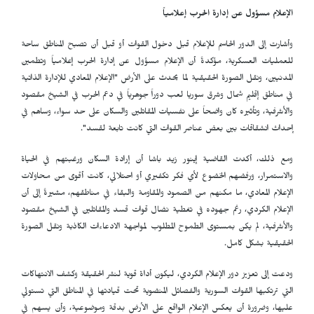
الإعلام مسؤول عن إدارة الحرب إعلامياً
وأشارت إلى الدور الحاسم للإعلام قبل دخول القوات أو قبل أن تصبح المناطق ساحة
للعمليات العسكرية، مؤكدةً أن الإعلام مسؤول عن إدارة الحرب إعلامياً وتطمين
المدنيين، ونقل الصورة الحقيقية لما يحدث على الأرض "الإعلام المعادي للإدارة الذاتية
في مناطق إقليم شمال وشرق سوريا لعب دوراً جوهرياً في دعم الحرب في الشيخ مقصود
والأشرفية، وتأثيره كان واضحاً على نفسيات المقاتلين والسكان على حد سواء، وساهم في
إحداث انشقاقات بين بعض عناصر القوات التي كانت تابعة لقسد".
ومع ذلك، أكدت القاضية إينور زيد باشا أن إرادة السكان ورغبتهم في الحياة
والاستمرار، ورفضهم الخضوع لأي فكر تكفيري أو احتلالي، كانت أقوى من محاولات
الإعلام المعادي، ما مكنهم من الصمود والمقاومة والبقاء في مناطقهم، مشيرةً إلى أن
الإعلام الكردي، رغم جهوده في تغطية نضال قوات قسد والمقاتلين في الشيخ مقصود
والأشرفية، لم يكن بمستوى الطموح المطلوب لمواجهة الادعاءات الكاذبة ونقل الصورة
الحقيقية بشكل كامل.
ودعت إلى تعزيز دور الإعلام الكردي، ليكون أداة قوية لنشر الحقيقة وكشف الانتهاكات
التي ترتكبها القوات السورية والفصائل المنضوية تحت قيادتها في المناطق التي تستولي
عليها، وضرورة أن يعكس الإعلام الواقع على الأرض بدقة وموضوعية، وأن يسهم في