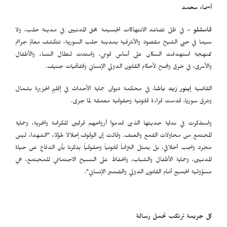
أسماء محمد
قامشلو
- في ظل تصاعد الانتهاكات الجسيمة بحق المدنيين في مدينة حلب، ولا
سيما في حيي الشيخ مقصود والأشرفية بمدينة حلب السورية، تتكشف معالم جرائم
ممنهجة استهدفت السكان على أساس قومي، وامتدت لتطال النساء والأطفال
والأسرى، في خرق واضح لأحكام القانون الدولي الإنساني واتفاقيات جنيف.
القاضية
إينور زيد باشا
، في محكمة ديوان حماية الأحداث في إقليم الجزيرة بشمال
وشرق سوريا، قدمت قراءة قانونية وحقوقية معمقة لما جرى.
واستذكرت في بداية حديثها الذين قدموا أرواحهم قرابين للكرامة والحرية، وحماية
المجتمع من محاولات القمع والعنف. وقالت إن الوقوف إجلالاً لهؤلاء "الشهداء ليس
مجرد واجب أخلاقي، بل يمثل التزاماً قانونياً وحقوقياً يذكرنا بأن الدفاع عن حياة
المدنيين، وحماية الأطفال والشباب، والحفاظ على النسيج الاجتماعي للمجتمع، هي
مسؤولية الجميع أمام القانون الدولي والضمير الإنساني".
كل جريمة ترتكب تحمل رسالة