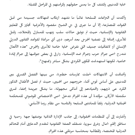
حماية المدنيين وكشف كل ما يمس حقوقهم وكرامتهم في المراحل المقبلة.
وأكدت أن النزاعات المسلحة غالباً ما تشهد ارتكاب انتهاكات جسيمة من قبل
القوات المتصارعة، إلا أن ما جرى في حي الشيخ مقصود والأشرفية تجاوز كل المعايير
القانونية والإنسانية، حيث تم توثيق حالات سلب ونهب للمنازل والمحلات، وقتل
للأسرى، إضافة إلى تصفية الجرحى بعد أسرهم، دون أي مراعاة لقواعد القانون الدولي
الإنساني أو لاتفاقيات جنيف التي تفرض حماية خاصة للأسرى والجرحى "هذه الأفعال
تندرج ضمن جرائم حرب وجرائم ضد الإنسانية، وترقى في بعض جوانبها إلى جرائم إبادة
جماعية، لكونها استهدفت المكوّن الكردي بشكل مباشر وممنهج".
وأضافت أن الانتهاكات شملت ممارسات خطيرة، من بينها الفصل القسري بين
المدنيين على أساس قومي أثناء خروجهم من الحيين، حيث تم فصل الأطفال الذكور
الكرد عن ذويهم، واقتيادهم إلى أماكن مجهولة، ما يشكل جريمة إخفاء قسري
مكتملة الأركان. مؤكدةً أن هذه الجرائم تدخل ضمن الاختصاص الموضوعي للمحكمة
الجنائية الدولية، وفقاً للمادتين السابعة والثامنة من نظام روما الأساسي.
وأشارت إلى أن المنظمات الحقوقية، إلى جانب الإدارة الذاتية بوصفها جهة رسمية في
مناطق إقليم شمال وشرق سوريا، تمتلك الصفة القانونية لتقديم الدعاوى أمام المحاكم
الدولية المختصة، والمطالبة بمحاسبة مرتكبي هذه الجرائم.