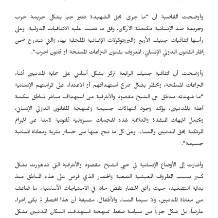
وأوضحت القاضية أن "ما جرى بحق الشهيدة دنيز جيا يشكل جريمة حرب
وجريمة ضد الإنسانية مكتملة الأركان، وفق ما نصت عليه الاتفاقيات الدولية، وعلى
رأسها اتفاقيات جنيف الأربع والبروتوكولات الإضافية الملحقة بها، والتي تندرج ضمن
إطار القانون الدولي الإنساني، المعروف بقانون النزاعات المسلحة أو قانون الحرب".
وأوضحت أن اتفاقية جنيف الرابعة تركز بشكل أساسي على حماية المدنيين أثناء
النزاعات المسلحة، وتحظر بشكل صريح استهدافهم أو الاعتداء على كرامتهم الإنسانية
"ما شهدته مناطق حي الشيخ مقصود والأشرفية من استهداف مباشر لمناطق سكنية
آهلة بالمدنيين، يؤكد وجود انتهاكات جسيمة وممنهجة للقانون الدولي الإنساني،
ويحمل الجهات المنفذة والداعمة لهذه الهجمات مسؤولية قانونية كاملة عن الجرائم
المرتكبة بحق المدنيين والنساء، وعن كل ما نتج عنها من خسائر بشرية ومعاناة إنسانية
جسيمة".
وأشارت إلى الأوضاع الإنسانية في حيي الشيخ مقصود والأشرفية التي تدهورت بشكل
كبير بسبب الظروف المعيشية الصعبة والحصار الذي فرض على هذه المناطق منذ
بداية التصعيد، حيث رافق الحصار نقص حاد في الاحتياجات الأساسية، ما ضاعف
من معاناة المدنيين، ولا سيما النساء والأطفال. مضيفةً أن هذا الحصار لم يكن إجراء
عارضاً، بل شكل جزءاً من سياسة ضغط ممنهجة استهدفت السكان المدنيين بشكل