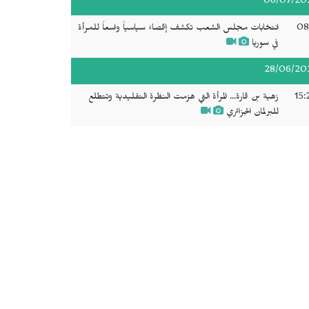
06/07/20
08
انتخابات مجلس الشعب تكشف إقصاءً سياسياً واسعاً للمرأة
في سوريا
28/06/20
15:
زهية بن قارة... المرأة التي هزمت النظرة التقليدية وتتطلع
للبرلمان الجزائري