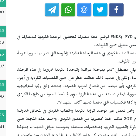
26
00
26
ن
PYD
و
ENKS
لوضع خطة مشتركة لتحقيق الوحدة الكردية للمشاركة في
03
تضمن حقوق جميع المكونات.
صف الكردي في هذه المرحلة الدقيقة والحرجة التي تمر بها سوريا عموماً،
26
ين الأطراف.
07
في مصطفى
"نمر بمرحلة تاريخية والوحدة الكردية ضرورية في هذه المرحلة،
ة، ولكن إلى جانب ذالك هنالك خطر على جميع المكتسبات الكردية في أجزاء
26
كردي، وأن نبتعد عن المصالح الحزبية الضيقة، ونتحد وفق رؤية استراتيجية
ريا، فإذا لم نستفد من هذه الظروف وإن لم نأخذ العبرة من تاريخنا الكردي
00
 كافة المكتسبات التي دفعنا ثمنها آلاف الشهداء".
ه "منذ تأسيس المؤتمر القومي الكردستاني قبل 25 عام، ونحن نعمل على توحيد الرؤية الكردية والخطاب الكردي في المحافل الدولية
26
والدبلوماسية، وخاصة في روج آفا، ومن بداية الثورة السورية عام 2011 شكلنا لجنة تحضيرية مع التشاور الكردي، وضمت هذه اللجنة جميع
:41
مرأة والشبيبة الثورية وشخصيات مستقلة ومؤسسة عوائل الشهداء، وحاولنا