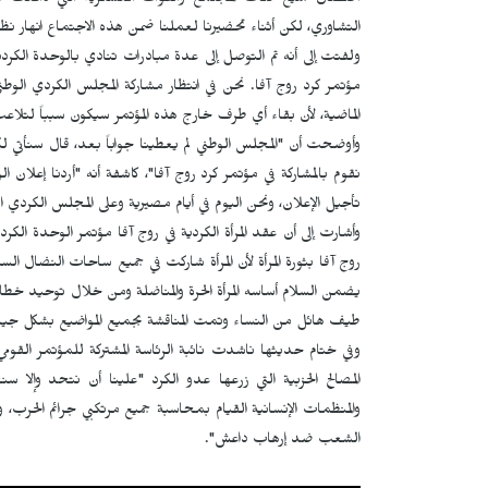
احتضان جميع فئات المجتمع والقوات العسكرية التي دافعت ع
التشاوري، لكن أثناء تحضيرنا لعملنا ضمن هذه الاجتماع انهار
ولفتت إلى أنه تم التوصل إلى عدة مبادرات تنادي بالوحدة الكردية
مؤتمر كرد روج آفا. نحن في انتظار مشاركة المجلس الكردي الوط
الماضية، لأن بقاء أي طرف خارج هذه المؤتمر سيكون سبباً لتلاعب
وأوضحت أن "المجلس الوطني لم يعطينا جواباً بعد، قال سنأتي ل
نقوم بالمشاركة في مؤتمر كرد روج آفا"، كاشفة أنه "أردنا إعلان 
تأجيل الإعلان، ونحن اليوم في أيام مصيرية وعلى المجلس الكردي 
وأشارت إلى أن عقد المرأة الكردية في روج آفا مؤتمر الوحدة الكرد
روج آفا بثورة المرأة لأن المرأة شاركت في جميع ساحات النضال الس
يضمن السلام أساسه المرأة الحرة والمناضلة ومن خلال توحيد خطاب
طيف هائل من النساء وتمت المناقشة بجميع المواضيع بشكل جيد وا
وفي ختام حديثها ناشدت نائبة الرئاسة المشتركة للمؤتمر القومي
المصالح الحزبية التي زرعها عدو الكرد "علينا أن نتحد وإلا
والمنظمات الإنسانية القيام بمحاسبة جميع مرتكبي جرائم الحرب، 
الشعب ضد إرهاب داعش".