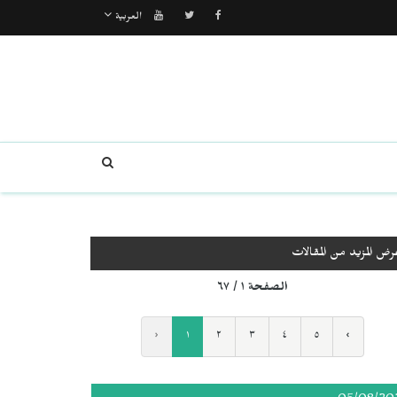
العربية
رض المزيد من المقالات
الصفحة ١ / ٦٧
‹
١
٢
٣
٤
٥
›