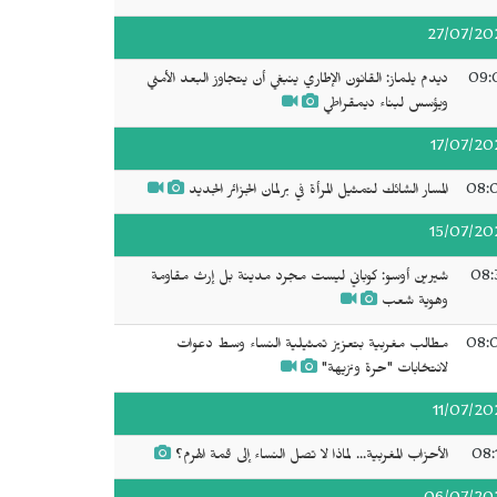
27/07/20
09:
ديدم يلماز: القانون الإطاري ينبغي أن يتجاوز البعد الأمني
ويؤسس لبناء ديمقراطي
17/07/20
08:
المسار الشائك لتمثيل المرأة في برلمان الجزائر الجديد
15/07/20
08:
شيرين أوسو: كوباني ليست مجرد مدينة بل إرث مقاومة
وهوية شعب
08:
مطالب مغربية بتعزيز تمثيلية النساء وسط دعوات
لانتخابات "حرة ونزيهة"
11/07/20
08:
الأحزاب المغربية... لماذا لا تصل النساء إلى قمة الهرم؟