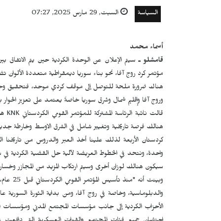
السياسة
السبت, 29 مارس 2025, 07:27
أسماء محمد
قامشلو ـ
سيتم الإعلان عن الوحدة الكردية حين يتم الاتفاق بي
مؤتمر كرد روج آفا، نحو بناء سوريا ديمقراطية متعددة الألوان 
هناك ضرورة ملحة للتوصل إلى موقف كردي موحد، فتحقيق وحدة ال
وروج آفا وإقليم شمال وشرق سوريا خاصةً يعتمد على تعزيز الحوار ب
قالت نائبة الرئاسة المشتركة للمؤتمر القومي الكردستاني
KNK
هي
هنالك فرصة تاريخية وتغيير شامل في الشرق الاوسط وخارطة جديد
كردستان الأربعة لذلك علينا أخذ العبر والدروس من تاريخنا ال
واحدة، ونتحد في الخطوط العريضة لآلية حل القضية الكردية في سو
سيكون هنالك لوزان أخرى وسيتم ارتكاب المزيد من المجازر وخسارة
وبينت أن
الأحزاب الكردية إلى جانب مؤسسات المجتمع المدني ومؤسسات ال