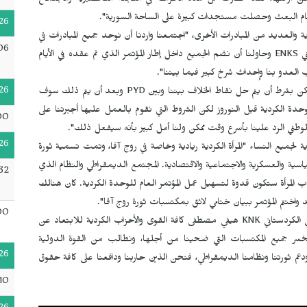
ن أرضها، لقد حضرت كل هذه الأطراف في اللجنة التحضيرية والاجتماع
 نظام البعث وحصلت مستجدات كبيرة على الساحة السورية".
26
 والعديد من المبادرات الأخرى، "اجتمعنا واردنا أن نوحد جميع المبادرات في
06
ني
ENKS
وحاولنا أن نضم الجميع داخل إطار المؤتمر الذي تم عقده في الأيام
 العدو بنا وإحداث شرخ كبير فيما بيننا".
26
كن بشرط أن يتم حل نقاط الخلاف بيننا وبين
PYD
وبعد أن يتم ذلك سوف
الوحدة الكردية قبل النوروز لكن الشروط التي نقوم بالعمل عليها أجبرتنا على
00
الوطني الرد علينا بأسرع وقت ممكن ولنا أمل كبير بأنه سيفعل ذلك".
26
ية لجميع النساء "المرأة الكردية ريادية وخاصة في روج آفا، وتمت تسمية ثورة
ياسية والعسكرية والاجتماعية والاقتصادية. المجتمع الديمقراطي والنظام الذي
32
 المرأة ستكون قدوة لتسهيل عمل المؤتمر العام للوحدة الكردية. كان هنالك
ختتم المؤتمر ببيان ختامي لائق بمكتسبات ثورة روج آفا".
00
 الكردستاني
KNK
هيفي مصطفى كافة القوى والأحزاب الكردية للابتعاد عن
 سنخسر جميع المكتسبات التي ضحينا من أجلها، ونطالب من القوة الدولية
26
ودعم ثورتنا ونظامنا الديمقراطي، فنحن الذين حاربنا ودافعنا على كافة حقوق
10