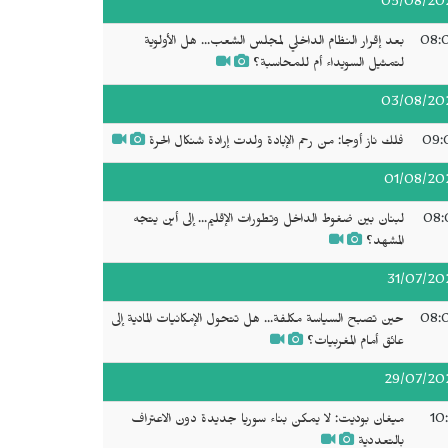
05/08/20
08:
بعد إقرار النظام الداخلي لمجلس الشعب... هل الأولوية
لتمثيل السويداء أم للمحاسبة؟
03/08/20
09:
فلك ناز أوجا: من رحم الإبادة ولدت إرادة شنكال الحرة
01/08/20
08:
لبنان بين ضغوط الداخل وتطورات الإقليم... إلى أين يتجه
المشهد؟
31/07/20
08:
حين تصبح السياسة مكلفة... هل تتحول الإمكانيات المادية إلى
عائق أمام المغربيات؟
29/07/20
10
ميغان بوديت: لا يمكن بناء سوريا جديدة دون الاعتراف
بالتعددية