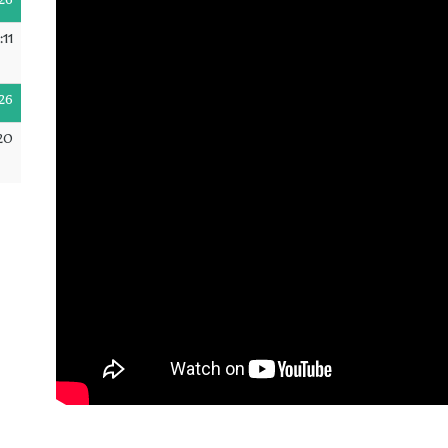
26
:11
26
20