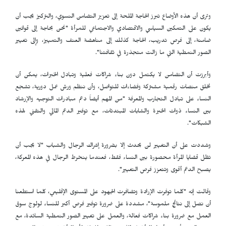
وترى أن هذه الأوضاع تبرز الحاجة الملحة إلى تعزيز التضامن النسوي، والتركيز يجب أن
يكون على التمكين السياسي والاقتصادي والاجتماعي للمرأة "نحن بحاجة إلى قوانين
ضامنة، إلى فرص تدريب، الحاجة كذلك إلى مناهضة العنف والتمييز، وإلى تغيير
الصور النمطية التي ما زالت متجذرة في ثقافتنا".
وأبرزت أن التضامن لا يكتمل دون بناء شراكات فعلية وتبادل الخبرات، يمكن أن
نخلق منصات رقمية مشتركة وفضاءات للتواصل، وأن ننظم ورش عمل دورية، تشجع
النساء على تبادل التجارب والمعرفة "من المهم أيضاً دعم مبادرات التوجيه والإرشاد
بين النساء ذوات الخبرة والشابات المبتدئات، مع توفير الدعم المالي والتقني لهذه
الشبكات".
وشددت على أن التغيير لن يحدث إلا بضرورة إشراك الرجال والشباب "لا يجب أن
تظل قضايا المرأة محصورة بين النساء فقط، فعندما ينخرط الرجال في هذه المعركة،
يصبح الدعم أقوى وتتعزز فرص التغيير".
وقالت إنه "كلما توفرت الإرادة وتضافرت الجهود على المستوى الإقليمي، كلما استطعنا
أن نصل إلى نتائج ملموسة"، مشددة على ضرورة توفير فرص أكبر للنساء لولوج سوق
العمل مع ضرورة بناء شراكات فعالة، والعمل على تغيير الصور النمطية السائدة، مع