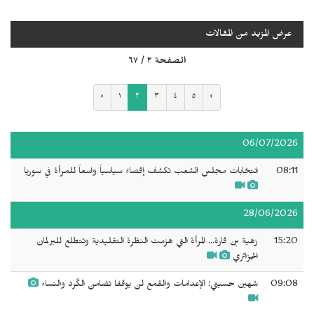
عرض المزيد من المقالات
الصفحة ٢ / ٦٧
‹
١
٢
٣
٤
٥
›
06/07/2026
08:11
انتخابات مجلس الشعب تكشف إقصاءً سياسياً واسعاً للمرأة في سوريا
28/06/2026
15:20
زهية بن قارة... المرأة التي هزمت النظرة التقليدية وتتطلع للبرلمان
الجزائري
09:08
شهين حسيني: الإعدامات والقمع لن يوقفا تضامن الكُرد والنساء