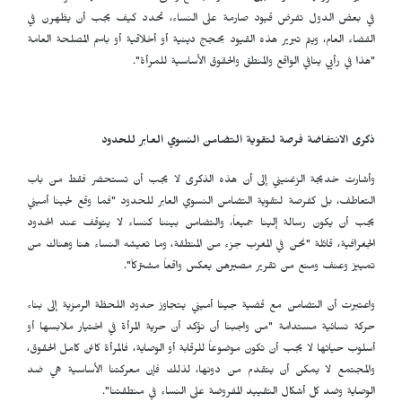
في بعض الدول تفرض قيود صارمة على النساء، تحدد كيف يجب أن يظهرن في
الفضاء العام، ويتم تبرير هذه القيود بحجج دينية أو أخلاقية أو باسم المصلحة العامة
"هذا في رأيي ينافي الواقع والمنطق والحقوق الأساسية للمرأة".
ذكرى الانتفاضة فرصة لتقوية التضامن النسوي العابر للحدود
وأشارت خديجة الزغنيني إلى أن هذه الذكرى لا يجب أن تستحضر فقط من باب
التعاطف، بل كفرصة لتقوية التضامن النسوي العابر للحدود "فما وقع لجينا أميني
يجب أن يكون رسالة إلينا جميعاً، والتضامن بيننا كنساء لا يتوقف عند الحدود
الجغرافية، قائلة "نحن في المغرب جزء من المنطقة، وما تعيشه النساء هنا وهناك من
تمييز وعنف ومنع من تقرير مصيرهن يعكس واقعاً مشتركاً".
واعتبرت أن التضامن مع قضية جينا أميني يتجاوز حدود اللحظة الرمزية إلى بناء
حركة نسائية مستدامة "من واجبنا أن نؤكد أن حرية المرأة في اختيار ملابسها أو
أسلوب حياتها لا يجب أن تكون موضوعاً للرقابة أو الوصاية، فالمرأة كائن كامل الحقوق،
والمجتمع لا يمكن أن يتقدم من دونها، لذلك فإن معركتنا الأساسية هي ضد
الوصاية وضد كل أشكال التقييد المفروضة على النساء في منطقتنا".