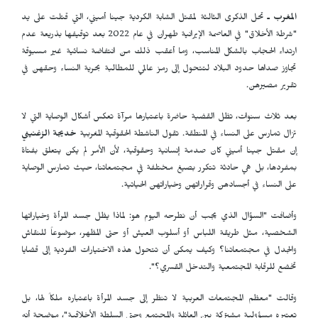
المغرب ـ
تحل الذكرى الثالثة لمقتل الشابة الكردية جينا أميني، التي قتلت على يد
"شرطة الأخلاق" في العاصمة الإيرانية طهران في عام 2022 بعد توقيفها بذريعة عدم
ارتداء الحجاب بالشكل المناسب، وما أعقب ذلك من انتفاضة نسائية غير مسبوقة
تجاوز صداها حدود البلاد لتتحول إلى رمز عالمي للمطالبة بحرية النساء وحقهن في
تقرير مصيرهن.
بعد ثلاث سنوات، تظل القضية حاضرة باعتبارها مرآة تعكس أشكال الوصاية التي لا
تزال تمارس على النساء في المنطقة. تقول الناشطة الحقوقية المغربية
خديجة الزغنيني
إن مقتل جينا أميني كان صدمة إنسانية وحقوقية، لأن الأمر لم يكن يتعلق بفتاة
بمفردها، بل هي حادثة تتكرر بصيغ مختلفة في مجتمعاتنا، حيث تمارس الوصاية
على النساء في أجسادهن وقراراتهن وخياراتهن الحياتية.
وأضافت "السؤال الذي يجب أن نطرحه اليوم هو: لماذا يظل جسد المرأة وخياراتها
الشخصية، مثل طريقة اللباس أو أسلوب العيش أو حتى المظهر، موضوعاً للنقاش
والجدل في مجتمعاتنا؟ وكيف يمكن أن تتحول هذه الاختيارات الفردية إلى قضايا
تخضع للرقابة المجتمعية والتدخل القسري؟".
وقالت "معظم المجتمعات العربية لا تنظر إلى جسد المرأة باعتباره ملكاً لها، بل
تعتبره مسؤولية مشتركة بين العائلة والمجتمع وحتى السلطة الأخلاقية"، موضحة أنه