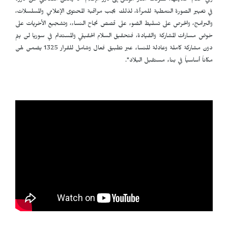
وفي ختام حديثها، تطرقت منار مؤنس إلى دور الإعلام "لا يمكن التغاضي عن دوره
في تغيير الصورة النمطية للمرأة، لذلك يجب مراقبة المحتوى الإعلامي والمسلسلات،
والبرامج، والحرص على تسليط الضوء على قصص نجاح النساء، وتشجيع الأخريات على
خوض مسارات المشاركة والقيادة، فتحقيق السلام الحقيقي والمستدام في سوريا لن يتم
دون مشاركة كاملة وعادلة للنساء عبر تطبيق فعال وشامل للقرار 1325 يضمن لهن
مكاناً أساسياً في بناء مستقبل البلاد".