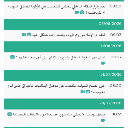
08:00
بعد إقرار النظام الداخلي لمجلس الشعب... هل الأولوية لتمثيل السويداء
أم للمحاسبة؟
03/08/2026
09:03
فلك ناز أوجا: من رحم الإبادة ولدت إرادة شنكال الحرة
01/08/2026
08:07
لبنان بين ضغوط الداخل وتطورات الإقليم... إلى أين يتجه المشهد؟
31/07/2026
08:00
حين تصبح السياسة مكلفة... هل تتحول الإمكانيات المادية إلى عائق أمام
المغربيات؟
29/07/2026
10:41
ميغان بوديت: لا يمكن بناء سوريا جديدة دون الاعتراف بالتعددية