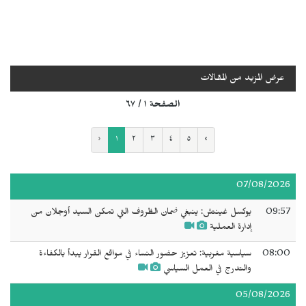
عرض المزيد من المقالات
الصفحة ١ / ٦٧
‹
١
٢
٣
٤
٥
›
07/08/2026
09:57
يوكسل غينتش: ينبغي ضمان الظروف التي تمكن السيد أوجلان من
إدارة العملية
08:00
سياسية مغربية: تعزيز حضور النساء في مواقع القرار يبدأ بالكفاءة
والتدرج في العمل السياسي
05/08/2026