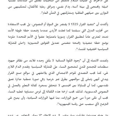
على الانخراط في عمليات السلام فالكثير من الناجيات تعانين من صدمات نفسية
عميقة ويحتجن إلى بيئة آمنة، ودعم نفسي، ومرافق رعاية للأطفال، لتمكينهن من
التوازن بين حياتهن العائلية ومشاركتهن في الشأن العام".
وأكدت أن "تنفيذ القرار 1325 لا يقتصر على النوايا أو النصوص، بل يجب الاستفادة
من تجارب الدول التي سبقتنا كما فعلت الأردن عندما وضعت خطة طويلة الأمد
تمتد لعشرين عاماً لتطبيق القرار، وسوريا باعتبارها عضواً في الأمم المتحدة ملزمة
بوضع خطة تنفيذية واضحة تتضمن تعديل القوانين التمييزية وضمان المشاركة
السياسية الحقيقية للنساء".
ولفتت الانتباه إلى أن "وجود الكوتا النسائية لا يكفي وحده فلابد من تظافر جهود
منظمات المجتمع المدني لتشجيع النساء على المشاركة السياسية وتقديم الدعم اللازم
لهن، كما يجب التصدي للوصم الاجتماعي الذي يلاحقهن في مواقع صنع القرار
ويدعي أنهن وصلن إلى مواقعهن بطرق غير شرعية وهي صورة نمطية جائرة تعيق
تقدمهن، كما أن المساواة بين الجنسين لا تتحقق بمجرد كفالة التعليم والعمل في
النصوص الدستورية، لذلك يجب ترجمة هذه الكفالة إلى فرص متساوية فعليه النساء
يجب أن تكن جزءاً من جميع الوزارات، بما فيها الوزارات السيادية، وأن يتيح لهن
الترشح لأي منصب حتى رئاسة الجمهورية".