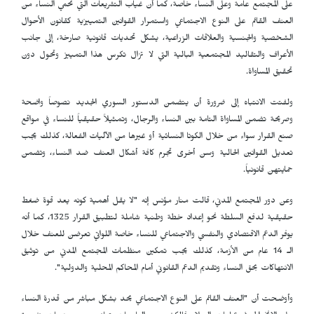
على المجتمع عامة وعلى النساء خاصة، كما أن غياب التشريعات التي تحمي النساء من
العنف القائم على النوع الاجتماعي واستمرار القوانين التمييزية كقانون الأحوال
الشخصية والجنسية والعلاقات الزراعية، يشكل تحديات قانونية صارخة، إلى جانب
الأعراف والتقاليد المجتمعية البالية التي لا تزال تكرس هذا التمييز وتحول دون
تحقيق المساواة.
ولفتت الانتباه إلى ضرورة أن يتضمن الدستور السوري الجديد نصوصاً واضحة
وصريحة تضمن المساواة التامة بين النساء والرجال، وتمثيلاً حقيقياً للنساء في مواقع
صنع القرار سواء من خلال الكوتا النسائية أو غيرها من الآليات الفعالة، كذلك يجب
تعديل القوانين الحالية وسن أخرى تجرم كافة أشكال العنف ضد النساء، وتضمن
حمايتهن قانونياً.
وعن دور المجتمع المدني، قالت منار مؤنس إنه "لا يقل أهمية كونه يعد قوة ضغط
حقيقية لدفع السلطة نحو إعداد خطة وطنية شاملة لتطبيق القرار 1325، كما أنه
يوفر الدعم الاقتصادي والنفسي والاجتماعي للنساء خاصة اللواتي تعرضن للعنف خلال
الـ 14 عام من الأزمة، كذلك يجب تمكين منظمات المجتمع المدني من توثيق
الانتهاكات بحق النساء وتقديم الدعم القانوني أمام المحاكم المحلية والدولية".
وأوضحت أن "العنف القائم على النوع الاجتماعي يحد بشكل مباشر من قدرة النساء