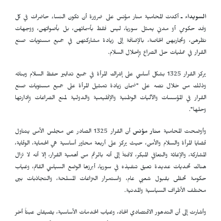
السويداء ـ
أكدت المحامية منار مؤنس على ضرورة أن تكون النساء حاضرات في كل
وفد حكومي أو مدني يمثل سوريا، ليس فقط بأسمائهن، بل بأصواتهن، ووجهات
نظرهن، وتجاربهن الخاصة، بالإضافة إلى زيادة مشاركتهن في جميع مستويات صنع
القرار في عمليات حل الصراع وإحلال السلام.
يركز القرار 1325 بشكل أساسي على إشراك المرأة في جميع تدابير حفظ السلام وبنائه
وذلك من خلال نصه على "ضمان زيادة تمثيل المرأة على جميع مستويات صنع
القرار في المؤسسات والآليات الوطنية والإقليمية والدولية لمنع الصراعات وإدارتها
وحلها".
وأوضحت المحامية
منار مؤنس
أن القرار 1325 الصادر عن مجلس الأمن يتناول
قضايا المرأة والسلام والأمن، حيث يركز على أربعة محاور أساسية هي الحماية، الوقاية،
المشاركة، والإغاثة والتعافي المبكر، لافتةً إلى أنه بالرغم من أهمية القرار، إلا أنه لا تزال
هناك تحديات عديدة تعيق تنفيذه في سوريا، أبرزها الوضع السياسي القائم، وغياب
حكومة تحظى بقبول شعبي عام، واستمرار النزاعات المسلحة، والتجاذبات بين
مختلف الأطراف السياسية والمدنية.
وأشارت إلى أن التدهور الاقتصادي الحاد، وغياب الخدمات الأساسية، يضيفان عبئاً أخر