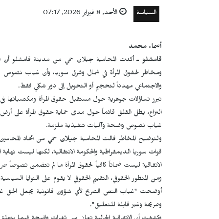
السياسة
الأحد, 8 فبراير 2026, 07:17
أسماء محمد
قامشلو ـ
أكدت المحامية جيلان حمي من مدينة قامشلو أن الاتف
ومخاطر لحقوق المرأة في شمال وشرق سوريا، وأن غياب نصوص قانو
والاجتماعي مهدداً لتحجيم أو التحويل إلى دور شكلي فقط.
تبرز تساؤلات جوهرية حول مستقبل حقوق المرأة ومكتسباتها في شما
النزاع، يظل القلق قائماً حول مدى حماية حقوق المرأة على أرض ا
غياب نصوص واضحة وآليات تنفيذية ملزمة.
ولتوضيح المخاطر قالت المحامية
جيلان حمي
من اتحاد المحامين 
قوات سوريا الديمقراطية والحكومة الانتقالية، لكنها ليست نهاي
الاتفاقية ليست ضماناً كافياً لحقوق المرأة ما لم تتضمن نصوصاً ص
ومن المنظور الحقوقي، التقييم الحقوقي لا يقوم على النوايا الس
أوضحت "غياب النص الصريح لأي شؤون قانونية يجعل الحق غير مض
وصريحة وغير قابلة للتعليق".