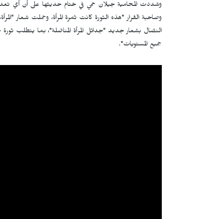
وشددت المحامية جيلان حمي في ختام حديثها على أن أي تعديل أو
وصاحبة القرار "هذه الثورة كانت ثمرة المرأة، وحملت شعار "المرأة،
النضال بشعار جديد "جدائل المرأة المناضلة"، بما يتطلب ثورة حق
جميع المستويات".