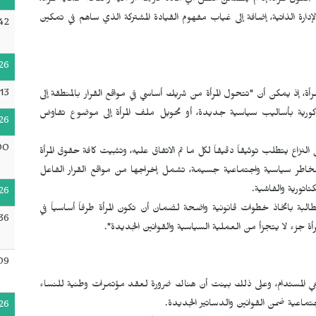
قوق المرأة، إذ لم يتضمن النص أي مادة صريحة أو آلية واضحة لحماية المرأة،
الإدارة الذاتية، إضافة إلى غياب مفهوم القيادة المشتركة الذي ساهم في تمكين
42
26
13
أة، إذ يمكن أن "تتحول المرأة من شريك أساسي في مواقع القرار بالمنطقة إلى
لذكورية بأساليب سياسية جديدة، أو تحويل ملف المرأة إلى موضوع تفاوض
26
00
 النزاع يتطلب توثيقاً دقيقاً لكل ما تم الاتفاق عليه، وتثبيت كافة حقوق المرأة
 مخاطر سياسية واجتماعية جسيمة، تشمل إخراجها من مواقع القرار الفاعل
تاتورية والفاشية.
26
ة باتخاذ خطوات قانونية واضحة لضمان أن تكون المرأة طرفاً أساسياً في
36
جزء لا يتجزأ من العملية السياسية والقوانين الجديدة".
09
عي المستدام، وعلى ذلك بينت أن هناك ضرورة لعقد مؤتمرات وطنية للنساء
جتماعية ضمن القوانين والدساتير الجديدة.
26