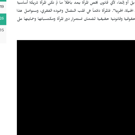
 إلغاء لأي قانون يخص المرأة يعد باطلاً ما لم تكن المرأة شريكة أساسية
19
 الحياة، الحرية". فالمرأة دائماً هي قلب النضال وعموده الفقري، وسنواصل هذا
26
وقية وقانونية حقيقية لضمان استمرار دور المرأة ومكتسباتها وحمايتها على
05