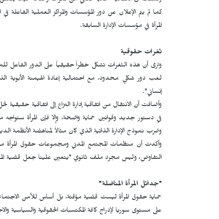
وكشفت أن الاتفاقية الحالية تعاني من ثغرات واضحة فيما يتعلق بح
كما لم يتم الإعلان عن دور المؤسسات والمراكز العملية الفاعلة في 
المرأة في مؤسسات الإدارة السابقة.
ثغرات حقوقية
وترى أن هذه الثغرات تشكل خطراً حقيقياً على الدور الفاعل للمر
لعب دور شكلي محدود، مع احتمالية إعادة الهيمنة الأبوية ا
إنساني".
وأضافت أن الانتقال من اتفاقية إدارة النزاع إلى اتفاقية حقيقية لحل
في دستور جديد وقوانين حماية واضحة، وإلا فإن المرأة ستواجه
وضرب نموذج الإدارة الذاتية الذي كان مثالاً لمناهضة الأنظمة الديك
وأكدت أن منظمات المجتمع المدني ومجموعات حقوق المرأة مطالب
التفاوض، وليس مجرد ملف ثانوي "يتعين علينا جعل قضية المرأة 
"جدائل المرأة المناضلة"
حماية حقوق المرأة ليست قضية مؤقتة، بل أساس للأمن الاجتما
على مستوى سوريا لإدراج كافة المكتسبات الحقوقية والسياسية والا