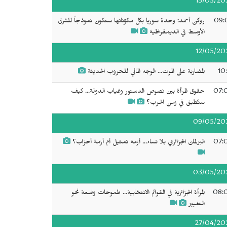
13/05/20
09:
روكن أحمد: وحدة سوريا بكل مكوّناتها ستكون نموذجاً للشرق
الأوسط في الديمقراطية
12/05/20
10
المضاربة على الموت... الوجه المالي للحروب الحديثة
07:
حقوق المرأة بين نصوص الدستور وغياب الدولة... كيف
ستُطبق في زمن الحرب؟
09/05/20
07:
البرلمان الجزائري بلا نساء... أزمة تمثيل أم أزمة أحزاب؟
03/05/20
08:
المرأة الجزائرية في القوائم الانتخابية... طموحات واسعة نحو
التغيير
27/04/20