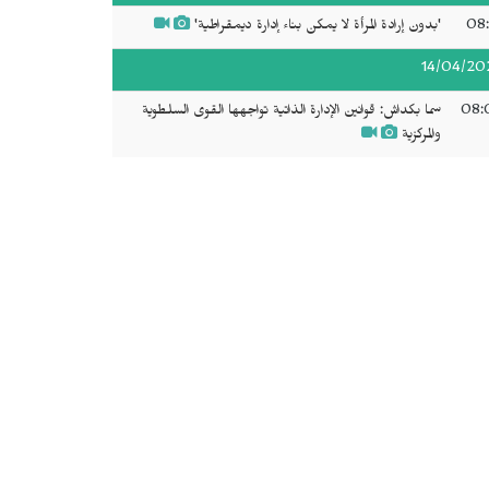
08:
'بدون إرادة المرأة لا يمكن بناء إدارة ديمقراطية'
14/04/20
08:
سما بكداش: قوانين الإدارة الذاتية تواجهها القوى السلطوية
والمركزية