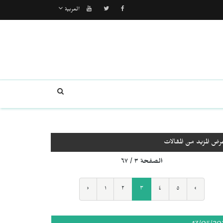
العربية
رض المزيد من المقالات
الصفحة ٣ / ٦٧
‹
١
٢
٣
٤
٥
›