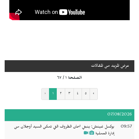
عرض المزيد من المقالات
الصفحة ١ / ٦٧
‹
١
٢
٣
٤
٥
›
07/08/2026
09:57
يوكسل غينتش: ينبغي ضمان الظروف التي تمكن السيد أوجلان من
إدارة العملية