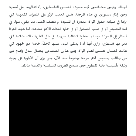
فهناك رؤيتين مختلفتين تجاه مسودة الدستور الفلسطيني، رغم اتفاقهما على أهمية
وجود إطار دستوري في هذه المرحلة. فلبنى الديب تركّز على الثغرات القانونية التي
تراها في صياغة حقوق المرأة، معتبرة أن المسودة لم تُنصف النساء بما يكفي، سواء في
لغة النصوص أو في نسب التمثيل أو في حماية الفئات الأكثر هشاشة. أما شهد الشرفا
فتنظر إلى المسودة بوصفها خطوة انتقالية ضرورية في ظل الظروف الاستثنائية التي
تمر بها فلسطين، وترى أنها أداة يمكن البناء عليها لاحقاً، خاصة مع الجهود التي
بُذلت لضمان تضمين قضايا المرأة. وبين هذين الشاهدتين يتشكل جدل واضح بين
من يطالب بنصوص أكثر صرامة ووضوحاً منذ الآن، ومن يرى أن الأولوية هي وجود
وثيقة تأسيسية قابلة للتطوير حين تسمح الظروف السياسية والأمنية بذلك.