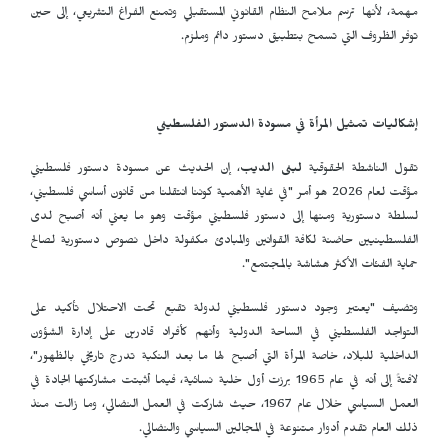
مهمة، لأنها ترسم ملامح النظام القانوني المستقبلي وتمنع الفراغ التشريعي، إلى حين
توفر الظروف التي تسمح بتطبيق دستور دائم وملزم.
إشكاليات تمثيل المرأة في مسودة الدستور الفلسطيني
تقول الناشطة الحقوقية
لبنى الديب
، إن الحديث عن مسودة دستور فلسطيني
مؤقت لعام 2026 هو أمر "في غاية الأهمية كوننا انتقلنا من قانون أساسي فلسطيني،
لسلطة دستورية ومنها إلى دستور فلسطيني مؤقت وهو ما يعني أنه أصبح لدى
الفلسطينيين حاضنة لكافة القوانين والمبادئ مكفولة داخل نصوص دستورية لصالح
حماية الفئات الأكثر هشاشة بالمجتمع".
وتضيف "يعتبر وجود دستور فلسطيني لدولة تقبع تحت الاحتلال تأكيد على
التواجد الفلسطيني في الساحة الدولية وأنهم كأفراد قادرين على إدارة الشؤون
الداخلية للبلاد، خاصة المرأة التي أصبح لها ما بعد النكبة تدرج تاريخي بالظهور"،
لافتةً إلى أنه في عام 1965 برزت أول خلية نسائية، فيما أثبتت مشاركتها الجادة في
العمل السياسي خلال عام 1967، حيث شاركت في العمل النضالي، وما زالت منذ
ذلك العام تقدم أدوار متنوعة في المجالين السياسي والنضالي.