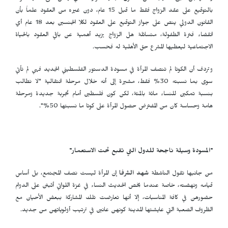
بالتوقيع على عقد الزواج فقط ما قبل 15 عام، دون غيره من العقود علماً بأن
القانون الدولي ينص على جواز التوقيع على العقود لكلا الجنسين بعد 18 عام أي
انقضاء فترة الطفولة، متسائلة هل الزواج يزيد أهمية عن باقي العقود بالحياة
الاجتماعية ليعطيها المشرع حق الأهلية له فحسب.
وتردف أن الكوتا لم تنصف المرأة في مسودة الدستور الفلسطيني الجديد فهي لم تأتي
سوى بما نسبته 30% فقط، مشيرة إلى أنه خلال مرحلة انتقالية "لا نطالب
بنسبة تمكين للنساء مائة بالمئة، لكن كون فلسطين أمام تجربة جديدة ومرحلة
هامة وحساسة كان من المفترض حصول المرأة على كوتا ما نسبتها 50%".
"المسودة وسيلة ناجحة للدول التي تقبع تحت الاستعمار"
من جانبها تقول الناشطة
شهد الشرفا
إن المرأة ليست نصف المجتمع، بل أساس
قيامه ونهضته، خاصة عندما يخص الحديث النساء في غزة اللواتي أثبتن على الدوام
حضورهن في كافة المناسبات، إلا أنها تعارضت تلك المشاركة ببعض الأحيان مع
الظروف الصعبة التي عايشتها المدينة كونهن عانين في ترتيب أولوياتهن من جديد.