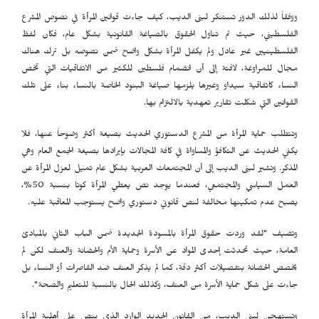
ووفقاً لذلك الدور تستنكر لبنى الديب، كيف جاءت قوانين المرأة في نصوص المشرع
الفلسطيني، حيث تم تناول الحقوق بالصياغة القانونية بشكل عام، فكان لفظ
الفلسطينيين غير عادل ولم يكفل المرأة بشكل واضح ضمن نصوصه بل ترك هناك
مجال للمراوغة، لافتة إلى أن انضمام فلسطين للكثير من الاتفاقيات التي تخص
النساء كاتفاقية سيداو وغيرها يلزمها صياغة البنود الخاصة بالنساء بناء على تلك
القوانين التي شكلت تقارير تعهدية بالالتزام بها.
وتتطلب حماية المرأة من المشرع الدستوري الحديث بصيغة أكثر وضوحاً عنها، فلا
يكفي الحديث عن التكافؤ والمساواة في كافة المجالات بإيرادها بصيغة الجمع العام وهي
المذكر. وتشير لبنى الديب إلى أن المجتمعات العربية بشكل عام تميل لعزل المرأة عن
العمل السياسي والمجتمعي، فعندما يوجد نص يعطي المرأة كوتا بنسبة 50%،
يصبح عدم تمكينها مخالفة لنص قانوني دستوري واضح يستوجب المعاقبة عليه.
وتضيف "لقد وردت حقوق المرأة بالمسودة الجديدة ضمن الباب الثاني بالمبادئ
العامة، حيث تحدثت إحدى المواد عن الأسرة وحماية الأم والحضانة والعنف لكن لم
يخصص الحضانة بتفصيلات أكثر دقة، كما لم يذكر العنف ضد القاصرات أو النساء بل
جاءت على شكل حماية الأسرة من العنف، وكذلك الحال بالنسبة للتعليم والصحة".
وتستهجن لبنى الديب، من القانون الجديد الوارد الذي ينص على أهلية المرأة