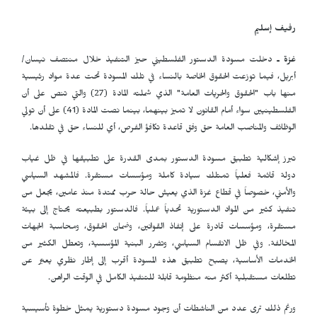
رفيف إسليم
غزة ـ
دخلت مسودة الدستور الفلسطيني حيز التنفيذ خلال منتصف نيسان/
أبريل، فيما توزعت الحقوق الخاصة بالنساء في تلك المسودة تحت عدة مواد رئيسية
منها باب "الحقوق والحريات العامة" الذي شملته المادة (27) والتي تنص على أن
الفلسطينيين سواء أمام القانون لا تميز بينهما، بينما نصت المادة (41) على أن تولي
الوظائف والمناصب العامة حق وفق قاعدة تكافؤ الفرص، أي للنساء حق في تقلدها.
تبرز إشكالية تطبيق مسودة الدستور بمدى القدرة على تطبيقها في ظل غياب
دولة قائمة فعلياً تمتلك سيادة كاملة ومؤسسات مستقرة. فالمشهد السياسي
والأمني، خصوصاً في قطاع غزة الذي يعيش حالة حرب ممتدة منذ عامين، يجعل من
تنفيذ كثير من المواد الدستورية تحدياً عملياً. فالدستور بطبيعته يحتاج إلى بيئة
مستقرة، ومؤسسات قادرة على إنفاذ القوانين، وضمان الحقوق، ومحاسبة الجهات
المخالفة. وفي ظل الانقسام السياسي، وتضرر البنية المؤسسية، وتعطل الكثير من
الخدمات الأساسية، يصبح تطبيق هذه المسودة أقرب إلى إطار نظري يعبّر عن
تطلعات مستقبلية أكثر منه منظومة قابلة للتنفيذ الكامل في الوقت الراهن.
ورغم ذلك ترى عدد من الناشطات أن وجود مسودة دستورية يمثل خطوة تأسيسية