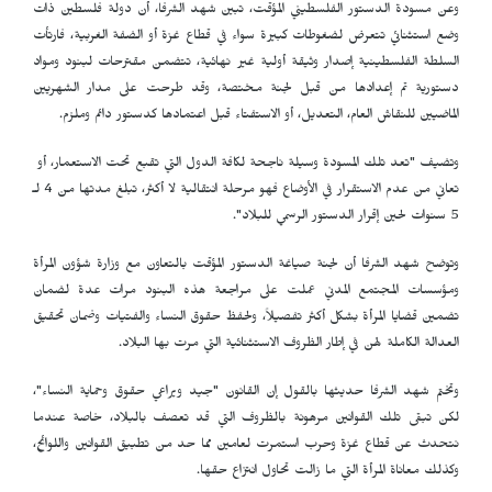
وعن مسودة الدستور الفلسطيني المؤقت، تبين شهد الشرفا، أن دولة فلسطين ذات
وضع استثنائي تتعرض لضغوطات كبيرة سواء في قطاع غزة أو الضفة الغربية، فارتأت
السلطة الفلسطينية إصدار وثيقة أولية غير نهائية، تتضمن مقترحات لبنود ومواد
دستورية تم إعدادها من قبل لجنة مختصة، وقد طرحت على مدار الشهريين
الماضيين للنقاش العام، التعديل، أو الاستفتاء قبل اعتمادها كدستور دائم وملزم.
وتضيف "تعد تلك المسودة وسيلة ناجحة لكافة الدول التي تقبع تحت الاستعمار، أو
تعاني من عدم الاستقرار في الأوضاع فهو مرحلة انتقالية لا أكثر، تبلغ مدتها من 4 لـ
5 سنوات لحين إقرار الدستور الرسمي للبلاد".
وتوضح شهد الشرفا أن لجنة صياغة الدستور المؤقت بالتعاون مع وزارة شؤون المرأة
ومؤسسات المجتمع المدني عملت على مراجعة هذه البنود مرات عدة لضمان
تضمين قضايا المرأة بشكل أكثر تفصيلاً، ولحفظ حقوق النساء والفتيات وضمان تحقيق
العدالة الكاملة لهن في إطار الظروف الاستثنائية التي مرت بها البلاد.
وتختم شهد الشرفا حديثها بالقول إن القانون "جيد ويراعي حقوق وحماية النساء"،
لكن تبقى تلك القوانين مرهونة بالظروف التي قد تعصف بالبلاد، خاصة عندما
نتحدث عن قطاع غزة وحرب استمرت لعامين مما حد من تطبيق القوانين واللوائح،
وكذلك معاناة المرأة التي ما زالت تحاول انتزاع حقها.