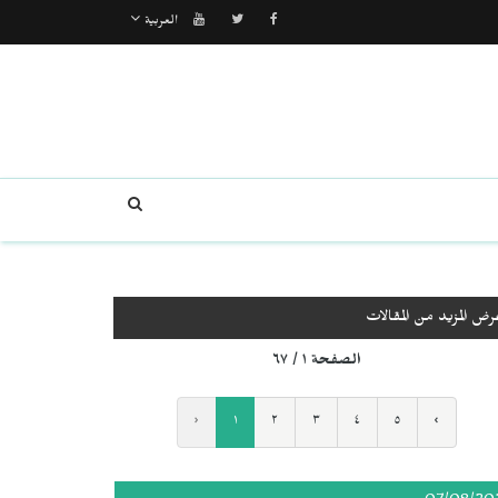
العربية
رض المزيد من المقالات
الصفحة ١ / ٦٧
‹
١
٢
٣
٤
٥
›