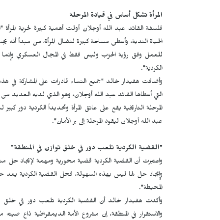
المرأة تشكل أساس في قيادة المرحلة
فلسفة القائد عبد الله أوجلان أولت أهمية كبيرة لحرية المرأة "
الحياة الندية، وأعطى مساحة كبيرة لنضال المرأة، من مبدأ أنه 
للعمل وفق رؤية الحزب وليس فقط في المجال العسكري وإنما
الكردية".
وأضافت هفيدار خالد "جميع النساء قادرات على المشاركة في هذه ا
التي أعطاها القائد عبد الله أوجلان، وهو الذي لديه العديد من
المرحلة التاريخية يقع على عاتق المرأة وتحديداً الكردية دور كب
عبد الله أوجلان ليقود المرحلة إلى بر الأمان".
"القضية الكردية تلعب دور في خلق توازن في المنطقة
"
واعتبرت أن القضية الكردية قضية محورية ومهمة لإيجاد حل من
وإيجاد حل لها ليس بهذه السهولة، فحل القضية الكردية يعد ح
المحيطة".
وأكدت هفيدار خالد أن القضية الكردية تلعب دور في خلق تواز
والاستقرار في المنطقة، إن مشروع الأمة الديمقراطية ذاع صيته م