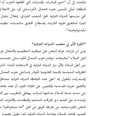
ولفتت إلى أن "جميع المبادرات والمسارات التي اطلقها الغرب أو
المنطقة، ليأتي تأسيس حزب العمال الكردستاني كرد على الانغلاق 
التي مارستها الدولة التركية بحق الشعب الكردي، وخلال نضال ا
كبيرة لتحقيق الهوية الكردية، واستطاع تحقيق مكتسبات عظ
بأيديولوجيته".
"الكرة الأن في ملعب الدولة التركية"
ومن أبرز قرارات حركة التحرر حل هيكليته التنظيمية والانتقال ل
أجل السلام "مخرجات مؤتمر حزب العمال الكردستاني تضمنت قرا
من أجل السلام والآن دور الدولة التركية في الاستجابة للنداء ال
الظروف السياسية والبنية القانونية لكوادر ومناضلي حزب العمال 
واستدركت بالقول إنه "حتى هذه اللحظة الدولة التركية تتم
وتحقيق حريته الجسدية، والجلوس على طاولة الحوار، أو عقد نقاشا
من مدت يدها للسلام بدفعها لدولت بهجلي للتقريب بين الط
وشددت على أهمية دور الحركات النسائية والمنظمات والأحزاب الدي
التحرر الكردستانية
من خارطة طريق من أجل "أمة ديمقراطية" مت
الجميع بحاجة للسلام وخاصةً الدولة التركية كما تقول هفيدا