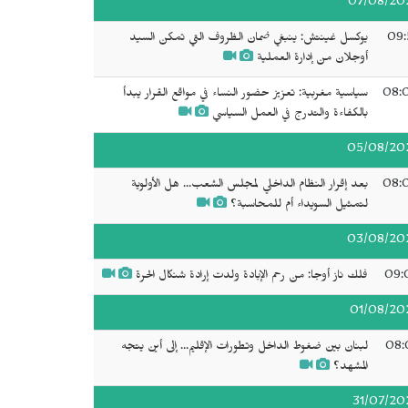
07/08/20
09:
يوكسل غينتش: ينبغي ضمان الظروف التي تمكن السيد
أوجلان من إدارة العملية
08:
سياسية مغربية: تعزيز حضور النساء في مواقع القرار يبدأ
بالكفاءة والتدرج في العمل السياسي
05/08/20
08:
بعد إقرار النظام الداخلي لمجلس الشعب... هل الأولوية
لتمثيل السويداء أم للمحاسبة؟
03/08/20
09:
فلك ناز أوجا: من رحم الإبادة ولدت إرادة شنكال الحرة
01/08/20
08:
لبنان بين ضغوط الداخل وتطورات الإقليم... إلى أين يتجه
المشهد؟
31/07/20