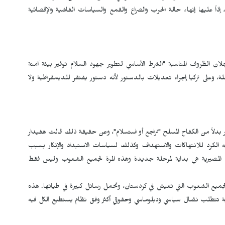
ً عليها إنهاء حالة الحرب والصراع والقمع والسياسات الفاشية والإقصائية
لان الظروف المناسبة "الشرط الأساسي لتطوير جهود السلام توفير بيئة آمنة
، وعلى تركيا إجراء تعديلات بالدستور لأنه دستور يفتقر للديمقراطية ولا
ر بدلاً من الكفاح المسلح "تراجع أو استسلام"، وعن حقيقة ذلك قالت هفيدار
كرد للانتهاكات والاستهداف وكذلك لسياسات الاستبداد والإنكار بسبب
رات المصيرية هي بداية لمرحلة جديدة وهذه المرة لجميع الشعوب وليس فقط
لجميع الشعوب التي تعيش في كردستان، وتحمل رسائل كبيرة في طياتها. هذه
اية تتطلب نضال سياسي ودبلوماسي وحقوقي أكثر وفق نظام يستطيع الكل فيه