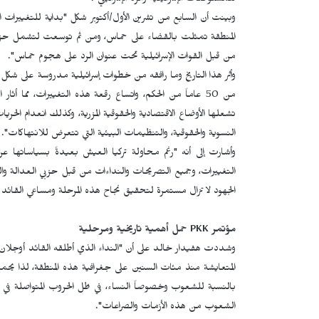
للمستوطنات الإسرائيلية والرد الإسرائيلي".
وبينت أن السابع من تشرين الأول/أكتوبر شكل "بداية للتغييرات 
المنطقة تمثلت بالقضاء على حماس، ومن ثم توسعت لتشمل حزب 
من قبل القوات الإسرائيلية تحت عنوان الرد على هجوم حماس".
وأثر هذا التاريخ وما رافقه من خطوات إسرائيلية مدروسة على شك
من 50 عاماً من الحكم، واتساع رقعة هذه التغييرات، مما 
تشعلها الأوضاع الاقتصادية والحقوقية المزرية، وكذلك انعدام ال
النسوية والحقوقية، والتنظيمات البيئية التي تتعرض للانتهاكات".
وأشارت إلى أنه "رغم محاولة تركيا العيش بعيدةً بسياساتها ع
التغييرات، وجميع التصريحات والنداءات من قبل حزبي العدالة والت
الجهود لا تزال مستمرة لتحقيق نجاح هذه المرحلة ومساعي القائد
مؤتمر
PKK
حمل أهمية تاريخية ومرحلية
وشددت هفيدار خالد على أن "النداء الذي أطلقه القائد أوجلا
المتعايشة منذ مئات السنين على جغرافية هذه المنطقة، لذا يحم
بالنسبة للشعوب وخصوصاً النساء، في ظل الحروب المتواصلة في 
الشعوب من هذه الأزمات والصراعات".