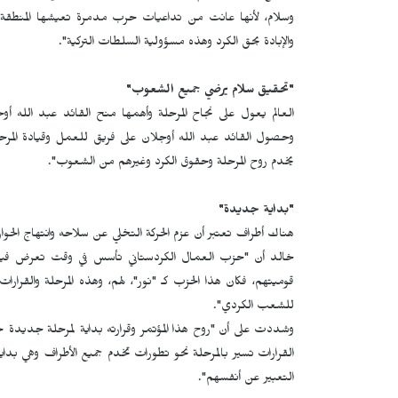
وسلام، لأنها عانت من تداعيات حرب مدمرة تعيشها المنطقة، إذا
والإبادة بحق الكرد وهذه مسؤولية السلطات التركية".
"تحقيق سلام يرضي جميع الشعوب"
العالم يعول على نجاح المرحلة وأهمها منح القائد عبد الله أوج
وحصول القائد عبد الله أوجلان على فريق للعمل وقيادة المرحلة
يخدم روح المرحلة وحقوق الكرد وغيرهم من الشعوب".
"بداية جديدة"
هناك أطراف تعتبر أن عزم الحركة التخلي عن سلاحه وانتهاج الحوا
خالد أن "حزب العمال الكردستاني تأسس في وقت تعرض فيه ال
قوميتهم، فكان هذا الحزب كـ "نور"، لهم، وهذه المرحلة والقرا
للشعب الكردي".
وشددت على أن "روح هذا المؤتمر وقرارته بداية لمرحلة جديدة 
القرارات تسير بالمرحلة نحو تطورات تخدم جميع الأطراف وهي بد
التعبير عن أنفسهم".