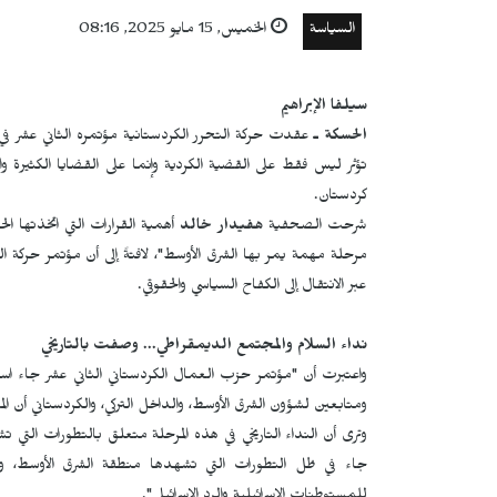
السياسة
الخميس, 15 مايو 2025, 08:16
سيلفا الإبراهيم
الحسكة ـ
عقدت حركة التحرر الكردستانية
تؤثر ليس فقط على القضية الكردية وإنما على القضايا الكثيرة وا
كردستان.
شرحت الصحفية
هفيدار خالد
أهمية القرارات التي اتخذتها ال
مرحلة مهمة يمر بها الشرق الأوسط"، لافتةً إلى أن مؤتمر حركة ال
عبر الانتقال إلى الكفاح السياسي والحقوقي.
نداء السلام والمجتمع الديمقراطي...
وصفت بالتاريخي
واعتبرت أن "مؤتمر حزب العمال الكردستاني الثاني عشر جاء استجا
ومتابعين لشؤون الشرق الأوسط، والداخل التركي، والكردستاني أن الم
وترى أن النداء التاريخي في هذه المرحلة متعلق بالتطورات التي ت
جاء في ظل التطورات التي تشهدها منطقة الشرق الأوسط، و