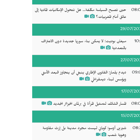
08:
حين تصبح السياسة مكلفة... هل تتحول الإمكانيات المادية إلى
عائق أمام المغربيات؟
29/07/20
10
ميغان بوديت: لا يمكن بناء سوريا جديدة دون الاعتراف
بالتعددية
27/07/20
09:
ديدم يلماز: القانون الإطاري ينبغي أن يتجاوز البعد الأمني
ويؤسس لبناء ديمقراطي
17/07/20
08:
المسار الشائك لتمثيل المرأة في برلمان الجزائر الجديد
15/07/20
08:
شيرين أوسو: كوباني ليست مجرد مدينة بل إرث مقاومة
وهوية شعب