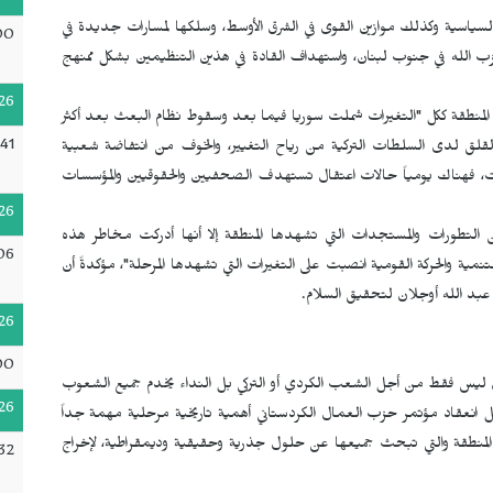
السياسية وكذلك موازين القوى في الشرق الأوسط، وسلكها لمسارات جديدة في
00
الله في جنوب لبنان، واستهداف القادة في هذين التنظيمين بشكل ممنهج
26
ل المنطقة ككل "التغيرات شملت سوريا فيما بعد وسقوط نظام البعث بعد أكثر
:41
أثار القلق لدى السلطات التركية من رياح التغيير، والخوف من انتفاضة شعبية
حريات، فهناك يومياً حالات اعتقال تستهدف الصحفيين والحقوقيين والمؤسسات
26
ن التطورات والمستجدات التي تشهدها المنطقة إلا أنها أدركت مخاطر هذه
06
نمية والحركة القومية انصبت على التغيرات التي تشهدها المرحلة"، مؤكدةً أن
 عبد الله أوجلان لتحقيق السلام.
26
00
ن ليس فقط من أجل الشعب الكردي أو التركي بل النداء يخدم جميع الشعوب
26
ل انعقاد مؤتمر حزب العمال الكردستاني أهمية تاريخية مرحلية مهمة جداً
المنطقة والتي تبحث جميعها عن حلول جذرية وحقيقية وديمقراطية، لإخراج
32