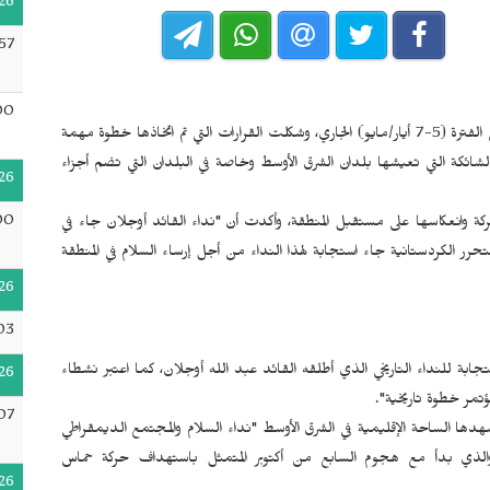
26
57
00
مؤتمره الثاني عشر في الفترة (5-7 أيار/مايو) الجاري، وشكلت القرارات التي تم اتخاذها خطوة مهمة
لشائكة التي تعيشها بلدان الشرق الأوسط وخاصة في البلدان التي تضم أجزاء
26
00
حركة وانعكاسها على مستقبل المنطقة، وأكدت أن "نداء القائد أوجلان جاء في
تحرر الكردستانية
جاء استجابة لهذا النداء من أجل إرساء السلام في المنطقة
26
03
بة للنداء التاريخي الذي أطلقه القائد عبد الله أوجلان، كما اعتبر نشطاء
26
ؤتمر خطوة تاريخية".
07
شهدها الساحة الإقليمية في الشرق الأوسط "نداء السلام والمجتمع الديمقراطي
الذي بدأ مع هجوم السابع من أكتوبر المتمثل باستهداف حركة حماس
26