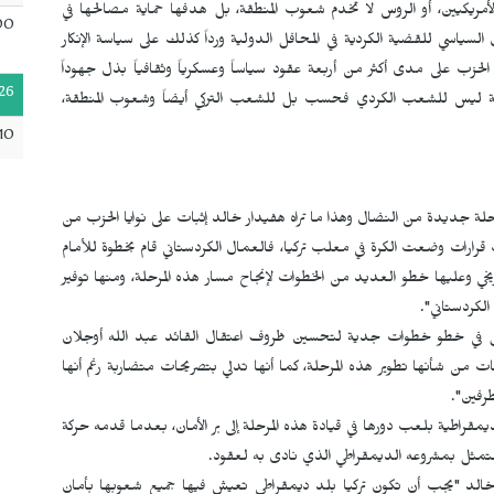
 الأمريكيين، أو الروس لا تخدم شعوب المنطقة، بل هدفها حماية مصالحها في
00
السياسي للقضية الكردية في المحافل الدولية ورداً كذلك على سياسة الإنكار
لحزب على مدى أكثر من أربعة عقود سياساً وعسكرياً وثقافياً بذل جهوداً
26
يمة ليس للشعب الكردي فحسب بل للشعب التركي أيضاً وشعوب المنطقة،
10
مرحلة جديدة من النضال وهذا ما تراه هفيدار خالد إثبات على نوايا الحزب من
رات وضعت الكرة في معلب تركيا، فالعمال الكردستاني قام بخطوة للأمام
تاريخي وعليها خطو العديد من الخطوات لإنجاح مسار هذه المرحلة، ومنها توفير
الكردستاني".
اطل في خطو خطوات جدية لتحسين ظروف اعتقال القائد عبد الله أوجلان
ت من شأنها تطوير هذه المرحلة، كما أنها تدلي بتصريحات متضاربة رغم أنها
رفين".
مقراطية بلعب دورها في قيادة هذه المرحلة إلى بر الأمان، بعدما قدمه حركة
مثل بمشروعه الديمقراطي الذي نادى به لعقود.
ر خالد "يجب أن تكون تركيا بلد ديمقراطي تعيش فيها جميع شعوبها بأمان