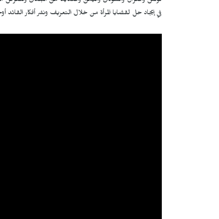
تونس والعراق والسودان واليمن والعديد من البلدان وتتعرض ا
في إيجاد حل لقضايا المرأة من خلال التعريف ونشر أفكار القائد أو