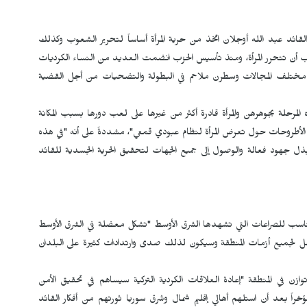
القائد عبد الله أوجلان اتخذ من حرية المرأة أساساً لتحرير الشعوب وكذلك
يجب أن تتحرر المرأة، ومنذ تأسيس الحزب انضمت العديد من النساء الكرديات
 مختلف المجالات وسطرن ملاحم في البطولة والتضحيات من أجل القضية
لمرحلة بجوهرهن والمرأة قادرة أكثر من غيرها على لعب دورها بسبب المكانة
 الأطروحات حول تعرض المرأة لنظام عبودي قمعي"، مشددةً على أنه "في هذه
ير لبذل جهود فعالة والوصول إلى جميع الجهات لتحقيق الحرية الجسدية للقائد
اسب للصراعات التي تشهدها الشرق الأوسط "تشكل معضلة في الشرق الأوسط
ل لجميع أزمات المنطقة وسيكون لذلك صدى وارتدادات كثيرة على البلدان
ن في المنطقة "إعادة العلاقات الكردية التركية سيساهم في تحقيق الأمن
ؤخراً بعد أن استلهم أهالي إقليم شمال وشرق سوريا ثورتهم من أفكار القائد