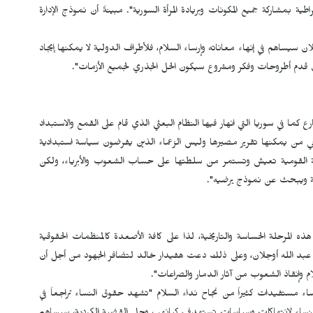
ية بمشاركة جميع المكونات وبريادة المرأة السورية". مبينةً أن نموذج الإدارة
يساهم في إنهاء معاناته وإرساء السلام، فلأطراف الدولية لا يمكنها إيجاد
ن قدم أطروحات وفكر ومشروع سيكون الحل الجذري لجميع الأزمات".
كما في سوريا التي انهار فيها النظام البعثي الذي قام على القمع والاستبداد
ي من يمكنها تقرير مصيرها وليس الزعماء الذين يفرضون سياسة استبدادية
مة القومية تعيش وتستمر من سلطتها على حساب الشعوب والأبرياء، ولكن
قة ويبحث عن نموذج يرضيه".
المرحلة الحساسة والتاريخية، لذا على كافة الأصعدة كالمنظمات الحقوقية
د عبد الله أوجلان، وعلى ذلك دعت هفيدار خالد لتضافر الجهود من أجل أن
وإنقاذ الشعوب من آثار الدمار والصراعات".
ء مستفيدات كثيراً من نجاح نداء السلام "تشهد حقوق النساء تراجعاً في