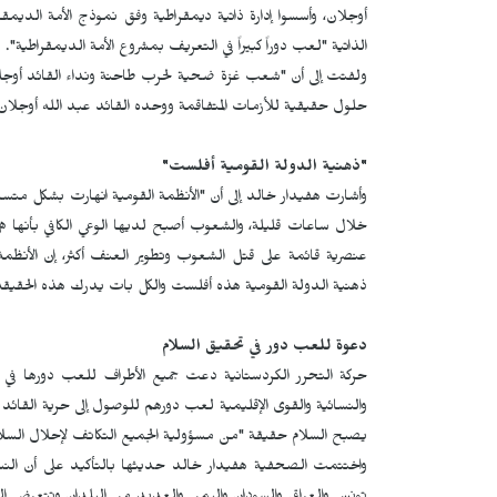
أوجلان، وأسسوا إدارة ذاتية ديمقراطية وفق نموذج الأمة الديمقراط
الذاتية "لعب دوراً كبيراً في التعريف بمشروع الأمة الديمقراطية".
ولفتت إلى أن "شعب غزة ضحية لحرب طاحنة ونداء القائد أوجلان س
حلول حقيقية للأزمات المتفاقمة ووحده القائد عبد الله أوجلا
"ذهنية الدولة القومية أفلست"
وأشارت هفيدار خالد إلى أن "الأنظمة القومية انهارت بشكل متسارع 
خلال ساعات قليلة، والشعوب أصبح لديها الوعي الكافي بأنها ه
عنصرية قائمة على قتل الشعوب وتطوير العنف أكثر، إن الأنظ
ذهنية الدولة القومية هذه أفلست والكل بات يدرك هذه الحقي
دعوة للعب دور في تحقيق السلام
حركة التحرر الكردستانية
دعت جميع الأطراف للعب دورها في هذه 
والنسائية والقوى الإقليمية لعب دورهم للوصول إلى حرية القائ
يصبح السلام حقيقة "من مسؤولية الجميع التكاتف لإحلال السلام 
واختتمت الصحفية هفيدار خالد حديثها بالتأكيد على أن النسا