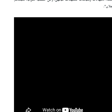
لنساء لانتهاكات وسياسات تستهدف كيانهن، وحل القضية الكردية، سيساهم
جلان".