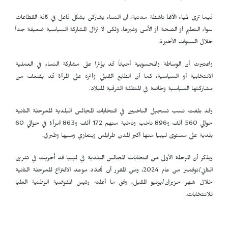
فيما ترى
لمياء الآغا
ناشطة مدنية، أن النساء يشاركن بشكل فاعل في كافة القطاعات
سواء التعليم أو الصحة أو الأمن وغيرها، ولكن لا تزال المشاركة السياسية ضعيفة جداً
خلال السنوات الأخيرة.
واعتبرت أن الوساطة والمحسوبية أحياناً قد يؤثرا على مشاركة النساء في العملية
الانتخابية أو السياسية، كما أن الطابع القبلي وأثره على المرأة قد يضعف من
مشاركتها السياسية وخاصة في المنطقة الشرقية للبلاد.
وقد بلغت نسب تسجيل الناخبين في انتخابات المجالس البلدية للمرحلة الثانية
حوالي 560 ألف و896 ناخب وناخبة منهم 172 ألف و863 امرأة في حوالي 60
بلدية على مستوى ليبيا منها أكبر المدن طرابلس وبنغازي وسبها وطبرق.
ويذكر أن المرحلة الأولى من انتخابات المجالس البلدية في ليبيا قد أُجريت في تشرين
الثاني/نوفمبر من عام 2024، ومن المقرر أن يُحدّد موعد الاقتراع للمرحلة الثانية
خلال شهر حزيران/يونيو المقبل، وفق ما أعلنه رئيس المفوضية الوطنية العليا
للانتخابات.