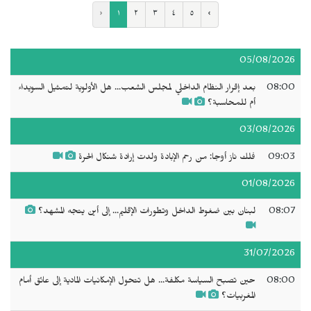
‹
١
٢
٣
٤
٥
›
05/08/2026
08:00
بعد إقرار النظام الداخلي لمجلس الشعب... هل الأولوية لتمثيل السويداء
أم للمحاسبة؟
03/08/2026
09:03
فلك ناز أوجا: من رحم الإبادة ولدت إرادة شنكال الحرة
01/08/2026
08:07
لبنان بين ضغوط الداخل وتطورات الإقليم... إلى أين يتجه المشهد؟
31/07/2026
08:00
حين تصبح السياسة مكلفة... هل تتحول الإمكانيات المادية إلى عائق أمام
المغربيات؟