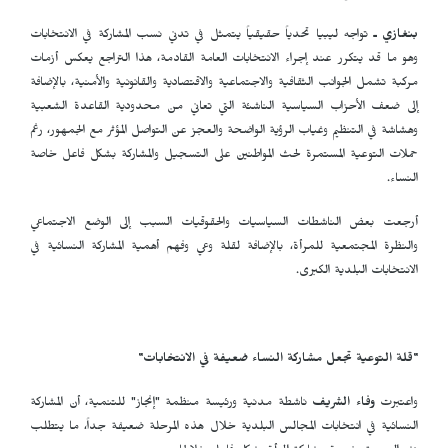
بنغازي ـ
تواجه ليبيا تحدياً حقيقياً يتمثل في تدني نسب المشاركة في الانتخابات
وهو ما قد يتكرر عند إجراء الانتخابات العامة القادمة، هذا التراجع يعكس أزمات
مركبة تشمل الجوانب الثقافية والاجتماعية والاقتصادية والقانونية والأمنية، بالإضافة
إلى ضعف الأحزاب السياسية الناشئة التي تعاني من محدودية القاعدة الشعبية
وهشاشة في التنظيم وغياب الرؤية الواضحة والعجز عن التواصل المؤثر مع الجمهور، رغم
حملات التوعية المستمرة لحث المواطنين على التسجيل والمشاركة بشكل فاعل خاصة
النساء.
أرجعت بعض الناشطات السياسيات والحقوقيات السبب إلى الوضع الاجتماعي
والنظرة المجتمعية للمرأة، بالإضافة لقلة وعي وفهم أهمية المشاركة النسائية في
الانتخابات البلدية الكبرى.
"قلة التوعية تجعل مشاركة النساء ضعيفة في الانتخابات"
واعتبرت
وفاء الشريف
ناشطة مدنية ورئيسة منظمة "إنجاز" للتنمية، أن المشاركة
النسائية في انتخابات المجالس البلدية خلال هذه المرحلة ضعيفة جداً، ما يتطلب