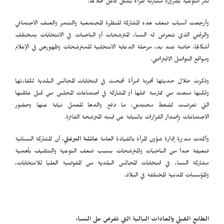
نشر التوعية بضرورة مشاركة المرأة بشكل فاعل خلالها.
وأرجعت أسباب ضعف هذه المشاركة للنظرة المجتمعية والتنمر والعنف الاجتماعي
والرقمي الذي تتعرض له النساء المترشحات أو الناخبات في الانتخابات بمختلف
أشكالها، خاصة عند بدء مرحلة الدعاية الانتخابية للمترشحات وظهورهن في الإعلام
ومواقع التواصل الافتراضي.
وذكرت خلال حديثها تجربة امرأة نجحت في انتخابات المجالس البلدية لكفاءتها
ولكنها منعت من ممارسة عملها أو المشاركة في اجتماعات المجلس من قبل عائلتها
التي تعرضت لضغط مجتمعي، ما دفع والدها للعمل نيابة عنها وحضور
الاجتماعات وإصدار القرارات بالنيابة عن ابنته المترشحة الفائزة.
وأكدت مديرة إدارة شؤون المرأة بالقيادة العامة
عائشة البرغثي
، أن المشاركة النسائية
ضعيفة جداً من الناخبات والمترشحات بسبب ضعف التوعية والتثقيف بأهمية
مشاركة النساء في انتخابات المجالس البلدية من المفوضية العليا للانتخابات،
والمؤسسات المدنية المختلفة في البلاد.
الطابع القبلي والعادات البالية التي تفرض على النساء