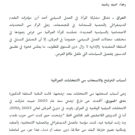
رجاء حميد رشيد
العراق ـ
تشكل مشاركة المرأة في العمل السياسي أحد أبرز مؤشرات التقدم
الديمقراطي والتنمية المستدامة في المجتمعات، وعلى الرغم من التحديات
الاجتماعية والسياسية العديدة، تمكنت المرأة العراقية من فرض وجودها في
مختلف مجالات العمل السياسي، خصوصاً في البرلمان، إلا أن التمثيل النسائي في
السلطة التنفيذية والإدارية لا يزال دون المستوى المطلوب، ما يعكس فجوة في تطبيق
الدستور وتفعيل السياسات التي تكفل تكافؤ الفرص.
أسباب الترشح والانسحاب من الانتخابات العراقية
وعن أسباب انسحابها من الانتخابات بعد ترشحها، قالت النائبة السابقة الدكتورة
ندى الجبوري
، أتحدث عن تاريخ ترشحي منذ عام 2005 حيث شاركت في
الانتخابات النيابية الوطنية في العراق، وفزت في دورتَي البرلمان لعامي 2005 و2010،
أما في الدورتين اللاحقتين فلم يحالفني الحظ "ترشحت حين كنت ضمن حزب تقدم،
وما زلت قيادية فيه، كنت مؤمنة بالعمل الديمقراطي وبالعملية الانتخابية، وأعتقد
بإمكانية تغيير خارطة البلد من خلالها، دون عنف أو دماء، هذا جزء من قناعاتنا