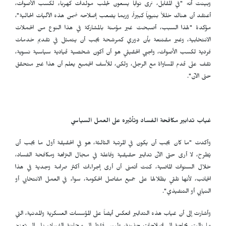
وبينت أنه "في المقابل، نرى نواباً يسعون لجلب مولدات كهرباء لكسب الأصوات،
أعتقد أن هناك خللاً بنيوياً كبيراً، وربما يصعب إصلاحه ضمن هذه الآليات الحالية"،
مؤكدة "لهذا السبب، أصبحت غير مؤمنة بالمشاركة في هذا النوع من الحملات
الانتخابية، وغير مقتنعة بأن دوري كمرشحة يجب أن يتمثل في تقديم خدمات
فردية لكسب الأصوات، واجبي الحقيقي هو أن أكون شخصية قيادية سياسية نسوية،
تقف على قدم المساواة مع الرجل، ولكن، للأسف الجميع يعلم أن هذا غير متحقق
حتى الآن".
غياب تدابير مكافحة الفساد وتأثيره على العمل السياسي
وأكدت "ما كان يجب أن يكون في المرتبة الثالثة، هو في الحقيقة أول ما يجب أن
يُطرح، لا أرى حتى الآن تدابير حقيقية وفاعلة في مجال النزاهة ومكافحة الفساد،
خلال السنوات الماضية، كنت أتمنى أن أرى إجراءات أكثر صرامة وجدية في هذا
الجانب، لأنها تلقي بظلالها على جميع مفاصل الحكومة، سواء في العمل الانتخابي أو
النيابي أو التنفيذي".
وأشارت إلى أن غياب هذه التدابير انعكس أيضاً على المؤسسات العسكرية والمدنية، التي