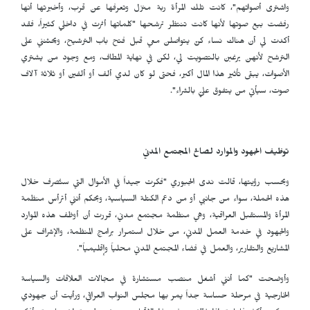
واشترى أصواتهم"، كانت تلك المرأة ربة منزل وتعرفها عن قرب، وأخبرتها أنها
رفضت بيع صوتها لأنها كانت تنتظر ترشحها "كلماتها أثرت في داخلي كثيراً، فقد
أكدت لي أن هناك نساء كنّ يتواصلن معي قبل فتح باب الترشيح، ويحثنني على
الترشح لأنهن يرغبن بالتصويت لي، لكن في نهاية المطاف، ومع وجود من يشتري
الأصوات، يبقى تأثير هذا المال أكبر، فحتى لو كان لدي ألف أو ألفين أو ثلاثة آلاف
صوت، سيأتي من يتفوق عليّ بالشراء".
توظيف الجهود والموارد لصالح المجتمع المدني
وبحسب رؤيتها، قالت ندى الجبوري "فكرت جيداً في الأموال التي ستُصرف خلال
هذه الحملة، سواء من جانبي أو من دعم الكتلة السياسية، وبحكم أنني أترأس منظمة
المرأة والمستقبل العراقية، وهي منظمة مجتمع مدني، قررت أن أوظف هذه الموارد
والجهود في خدمة العمل المدني، من خلال استمرار برامج المنظمة، والإشراف على
المشاريع والتقارير، والعمل في فضاء المجتمع المدني محلياً وإقليمياً".
وأوضحت "كما أنني أشغل منصب مستشارة في مجالات العلاقات والسياسة
الخارجية في مرحلة حساسة جداً يمر بها مجلس النواب العراقي، ورأيت أن جهودي