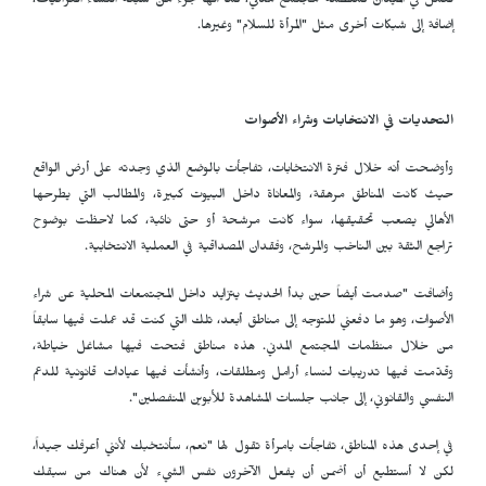
تعمل في الميدان كمنظمة مجتمع مدني، كما أنها جزء من شبكة النساء العراقيات،
إضافة إلى شبكات أخرى مثل "المرأة للسلام" وغيرها.
التحديات في الانتخابات وشراء الأصوات
وأوضحت أنه خلال فترة الانتخابات، تفاجأت بالوضع الذي وجدته على أرض الواقع
حيث كانت المناطق مرهقة، والمعاناة داخل البيوت كبيرة، والمطالب التي يطرحها
الأهالي يصعب تحقيقها، سواء كانت مرشحة أو حتى نائبة، كما لاحظت بوضوح
تراجع الثقة بين الناخب والمرشح، وفقدان المصداقية في العملية الانتخابية.
وأضافت "صدمت أيضاً حين بدأ الحديث يتزايد داخل المجتمعات المحلية عن شراء
الأصوات، وهو ما دفعني للتوجه إلى مناطق أبعد، تلك التي كنت قد عملت فيها سابقاً
من خلال منظمات المجتمع المدني. هذه مناطق فتحت فيها مشاغل خياطة،
وقدّمت فيها تدريبات لنساء أرامل ومطلقات، وأنشأت فيها عيادات قانونية للدعم
النفسي والقانوني، إلى جانب جلسات المشاهدة للأبوين المنفصلين".
في إحدى هذه المناطق، تفاجأت بامرأة تقول لها "نعم، سأنتخبك لأنني أعرفك جيداً،
لكن لا أستطيع أن أضمن أن يفعل الآخرون نفس الشيء لأن هناك من سبقك