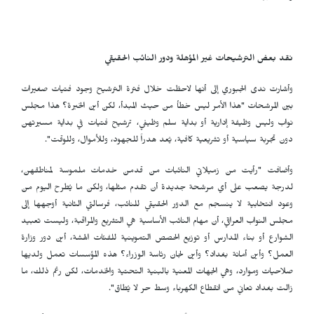
نقد بعض الترشيحات غير المؤهلة ودور النائب الحقيقي
وأشارت ندى الجبوري إلى أنها لاحظت خلال فترة الترشيح وجود فتيات صغيرات
بين المرشحات "هذا الأمر ليس خطأ من حيث المبدأ، لكن أين الخبرة؟ هذا مجلس
نواب وليس وظيفة إدارية أو بداية سلم وظيفي، ترشيح فتيات في بداية مسيرتهن
دون تجربة سياسية أو تشريعية كافية، يُعد هدراً للجهود، وللأموال، وللوقت".
وأضافت "رأيت من زميلاتي النائبات من قدمن خدمات ملموسة لمناطقهن،
لدرجة يصعب على أي مرشحة جديدة أن تقدم مثلها، ولكن ما يُطرح اليوم من
وعود انتخابية لا ينسجم مع الدور الحقيقي للنائب، فرسالتي الثانية أوجهها إلى
مجلس النواب العراقي، أن مهام النائب الأساسية هي التشريع والمراقبة، وليست تعبيد
الشوارع أو بناء المدارس أو توزيع الحصص التموينية للفئات الهشة، أين دور وزارة
العمل؟ وأين أمانة بغداد؟ وأين لجان رئاسة الوزراء؟ هذه المؤسسات تعمل ولديها
صلاحيات وموارد، وهي الجهات المعنية بالبنية التحتية والخدمات، لكن رغم ذلك، ما
زالت بغداد تعاني من انقطاع الكهرباء وسط حر لا يُطاق".