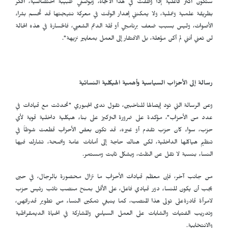
ستكون أكثر فاعلية إذا وُظّفت في هذا الاتجاه، وبوصفي طبيبة اختصاصية، أفكر
بطريقة علمية وعملية، ولا يمكنني إهدار الوقت في معركة نتيجتها قد تُحسم بشراء
الأصوات، وليس بسبب ضعف برنامجي أو قلة الدعم الشعبي، فالخسارة في هذه الحالة
لن تعني أنني لم أكن مؤهلة، بل الافتقار إلى العمل بمعايير نزيهة".
رسالة إلى الأحزاب السياسية وأهمية الهيكلية النسائية
وعن الرسالة التي تود إيصالها للناخبين، تقول ندى الجبوري "تحدثت مع قيادات في
عدد من الأحزاب"، مؤكدة على ضرورة التركيز على بناء هيكلية داخلية قوية لأي
حزب، سواء كان حزب تقدم أو غيره، قد تكون بعض الأحزاب قطعت شوطاً في
تنظيم هياكلها الداخلية، لكن هناك حاجة إلى أمانات عامة واضحة، تشارك فيها
النساء بنسبة لا تقل عن الثلث، وبشكل ثابت ومستمر.
من جانب آخر، فإن معظم قيادات الأحزاب ما تزال محصورة بالرجال، في حين
يجب أن يكون للنساء دور قيادي فاعل، على الأقل بمنح منصب نائب رئيس حزب
لامرأة قادرةعلى تولى هذا المنصب، كما ينبغي تمكين النساء من تطوير قدراتهن،
وتدريب الفتيات والشابات على العمل السياسي والمشاركة في الحياة الديمقراطية
والانتخابية.