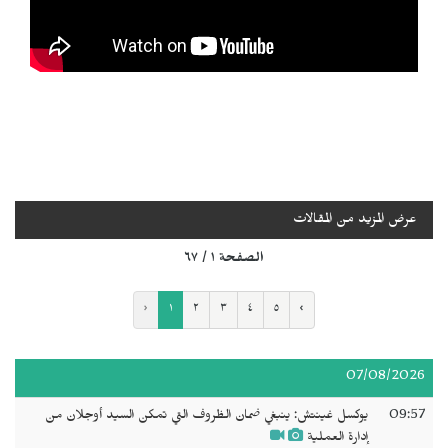
عرض المزيد من المقالات
الصفحة ١ / ٦٧
‹
١
٢
٣
٤
٥
›
07/08/2026
09:57
يوكسل غينتش: ينبغي ضمان الظروف التي تمكن السيد أوجلان من
إدارة العملية