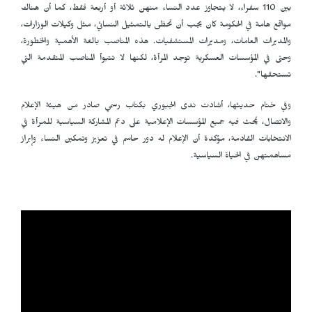
بين 110 سفراء، لا يتجاوز عدد النساء منهن ثلاثة أو أربعة فقط، كما أن هناك
مواقع هامة في الحكومة كان يجب أن تحظى بالتمثيل النسائي، مثل وكيلات الوزارات،
والمديرات العامات، ومديرات المستشفيات. هذه المناصب بالغة الأهمية والخطورة،
وحتى في المؤسسات العسكرية توجد المرأة، لكنها لا تتبوأ المناصب المتقدمة التي
تستحقها".
وفي ختام حديثها، أشادت ندى الجبوري بكتاب رسمي صادر من هيئة الإعلام
والاتصال، يُحث فيه جميع المؤسسات الإعلامية على دعم المشاركة السياسية للمرأة في
الانتخابات القادمة، مؤكدة أن الإعلام له دور حاسم في تعزيز وتمكين النساء وإبراز
مساهمتهن في الحياة السياسية.