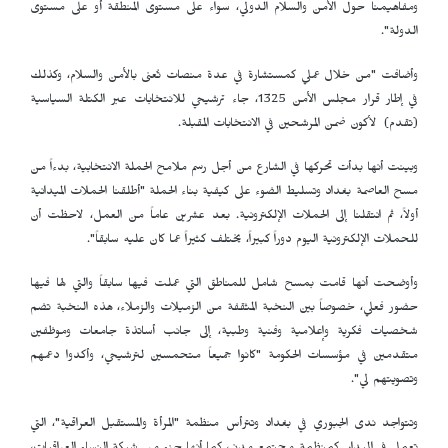
ومفاهيمنا حول الأمن والسلام الدولي، سواء على مستوى المنطقة أو على مستوى
الدولة".
وأضافت "من خلال عملي كمستشارة في عدة منصات تُعنى بالأمن والسلام، وكذلك
في إطار قرار مجلس الأمن 1325، جاء ترشيحي للانتخابات عبر الكتلة السياسية
(تقدم) لأكون ضمن المرشحين في الانتخابات المقبلة.
وبينت أنها بدأت تحركها في الشارع من أجل رسم ملامح الحملة الانتخابية، بدءاً من
مسح العاصمة بغداد وتسليط الضوء على كيفية بناء الحملة "أطلقنا الحملات الميدانية
أولاً، ثم انتقلنا إلى الحملات الإلكترونية. بعد عشرين عاماً من العمل، لاحظت أن
للحملات الإلكترونية اليوم دوراً كبيراً، يختلف كثيراً عما كان عليه سابقاً".
وأوضحت أنها قامت بمسح شامل للمناطق التي عملت فيها سابقاً والتي لها فيها
حضور فعلي، خصوصاً بين النخبة المثقفة من الزميلات والزملاء، هذه النخبة تضم
شخصيات فكرية وإعلامية وفنية وطبية، إلى جانب أساتذة جامعات وموظفين
متقدمين في مؤسسات الحكومة "كانوا جميعاً متحمسين لترشيحي، وأكدوا دعمهم
وتصويتهم لي".
وتتواجد ندى الجبوري في بغداد وتترأس منظمة "المرأة والمستقبل العراقية"، التي