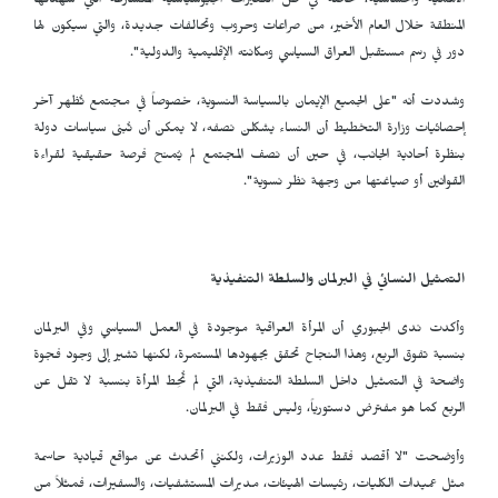
الأهمية والحساسية، خاصة في ظل التغيرات الجيوسياسية المتسارعة التي شهدتها
المنطقة خلال العام الأخير، من صراعات وحروب وتحالفات جديدة، والتي سيكون لها
دور في رسم مستقبل العراق السياسي ومكانته الإقليمية والدولية".
وشددت أنه "على الجميع الإيمان بالسياسة النسوية، خصوصاً في مجتمع تُظهر آخر
إحصائيات وزارة التخطيط أن النساء يشكلن نصفه، لا يمكن أن تُبنى سياسات دولة
بنظرة أحادية الجانب، في حين أن نصف المجتمع لم يُمنح فرصة حقيقية لقراءة
القوانين أو صياغتها من وجهة نظر نسوية".
التمثيل النسائي في البرلمان والسلطة التنفيذية
وأكدت ندى الجبوري أن المرأة العراقية موجودة في العمل السياسي وفي البرلمان
بنسبة تفوق الربع، وهذا النجاح تحقق بجهودها المستمرة، لكنها تشير إلى وجود فجوة
واضحة في التمثيل داخل السلطة التنفيذية، التي لم تُحِط المرأة بنسبة لا تقل عن
الربع كما هو مفترض دستورياً، وليس فقط في البرلمان.
وأوضحت "لا أقصد فقط عدد الوزيرات، ولكنني أتحدث عن مواقع قيادية حاسمة
مثل عميدات الكليات، رئيسات الهيئات، مديرات المستشفيات، والسفيرات، فمثلاً من