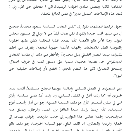
ما زالت بحاجة إلى إصلاحات جذرية، وليس فقط إلى محاربة الفساد، بل إلى تعزيز
الشفافية المالية وتفعيل مبادئ الحوكمة الرشيدة، التي لم تتحقق حتى الآن، وإن لم
تُنفذ هذه الإصلاحات "سنبقى ندور" في نفس الدائرة المغلقة.
وحول قراءتها للمشهد، تقول إن "نفس النخب السياسية ستعود مجدداً، صحيح
أن من بينها نخب جيدة وكفوءة، لكن هناك أيضاً من لا يرتقي إلى مستوى مجلس
النواب وهذا الأمر بالغ الأهمية لأننا بصدد عملية انتخابية تُنفق عليها الحكومة
والمفوضية العليا للانتخابات والجهات الأمنية جهوداً ضخمة، وتُصرف من أجلها
المليارات، بينما التغيير الحقيقي يبقى محدوداً، والأخطر من ذلك أن نظامنا الانتخابي
الديمقراطي جاء بصيغة هجينة، مبنية على دستور كُتب في ظروف احتلال،
ويستحق التعديل، لكن هذا النظام الهجين لم يخضع لأي إصلاحات حقيقية حتى
اليوم".
وعن استمرارها في العمل السياسي وإمكانية عودتها للترشح مستقبلاً، أكدت ندى
الجبوري أنه "ما زلت أعمل في الفضاء السياسي، وما زلت أُعدّ نفسي سياسية، وأركز
عملي في ملفين أساسيين الأول هو ملف السياسة النسوية، وهو من أدق وأصعب أنواع
السياسات، لأنه يرتبط بإرساء مبدأ التكافؤ بين النساء والرجال، وينبثق منه
استراتيجيات وطنية تعكس هذا التوازن، إلى جانب تشريعات وقوانين تهدف إلى
الحماية والرعاية والتمكين. أما الملف الثاني، فهو السياسة الخارجية، وهو ملف بالغ