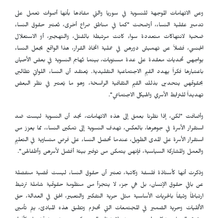
وعن الاتهامات الموجهة للنسوية في سوريا والتي مفادها بأنها أصوات تعمل على
تدمير عقلية النساء، أوضحت "كما في مناطق صراع أخرى، تُعتبر حقوق النساء
ضحية لانتهاكات متعددة سواء كانت مرتبطة بالقتل، والتهجير، أو الاستغلال
الجنسي، فضلاً عن تهميش دورهن في عملية اتخاذ القرار، هذا الواقع يجعل النساء
يواجهن تحديات معقدة على عدة مستويات، بينما تُهاجم النسوية في بعض الأحيان
باعتبارها فكراً يهدد القيم الاجتماعية التقليدية. يُعتقد أن النساء اللواتي تطالبن
بحقوقهن يتحدين بذلك القيم الثقافية الراسخة، وهو ما يُعتبر في نظر البعض
تهديداً للترابط الأسري والهيكل الاجتماعي".
وأضافت "لكن، إذا نظرنا بعمق إلى هذه الاتهامات، نجد أن النسوية ليست ضد
استقرار الأسرة في جوهرها، بالعكس، تهدف النسوية إلى تمكين النساء، مما يعزز من
استقرار الأسرة على المدى الطويل، عندما تحصل النساء على فرص متساوية في التعليم
والعمل والمشاركة السياسية، فإنهن يتمكن من توفير بيئة أفضل لأسرهن وأطفالهن".
وذكرت أنها كأستاذة فلسفة وكاتبة، تعتبر أن حقوق النساء ليست قضية منفصلة
عن باقي حقوق الإنسان، بل هي جزء لا يتجزأ من منظومة حقوقية شاملة ترتبط
ارتباطاً وثيقاً بالحريات الأساسية مثل حرية التفكير والتعبير، الحق في العدالة، حق
الأقليات وحرية الضمير في المجتمعات التي تحترم وتطبق هذه المبادئ، يتم تأمين