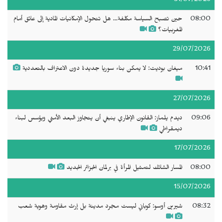
31/07/2026
08:00
حين تصبح السياسة مكلفة... هل تتحول الإمكانيات المادية إلى عائق أمام
المغربيات؟
29/07/2026
10:41
ميغان بوديت: لا يمكن بناء سوريا جديدة دون الاعتراف بالتعددية
27/07/2026
09:06
ديدم يلماز: القانون الإطاري ينبغي أن يتجاوز البعد الأمني ويؤسس لبناء
ديمقراطي
17/07/2026
08:00
المسار الشائك لتمثيل المرأة في برلمان الجزائر الجديد
15/07/2026
08:32
شيرين أوسو: كوباني ليست مجرد مدينة بل إرث مقاومة وهوية شعب