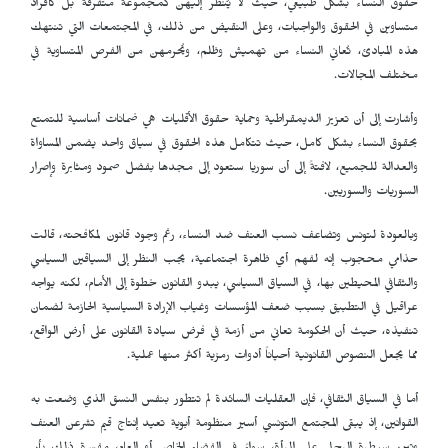
حقوق النساء بشكل طبيعي، حيث لا يُنظر إليهن كمجموعة متفرقة بل كأفراد
متساوين في الحقوق والواجبات، وعلى النقيض من ذلك، في المجتمعات التي تنتهك
هذه المبادئ، تُعاني النساء من تهميش وظلم، ويُحرمهن من الفرص المتساوية في
مختلف المجالات.
وأشارت إلى أن تعزيز الديمقراطية وحماية حقوق الأقليات هي ضمانات أساسية للتمتع
بحقوق النساء بشكل كامل، حيث تتكامل هذه الحقوق في سياق واحد يضمن المساواة
والعدالة للجميع، لافتةً إلى أن سوريا ستعود إلى مجدها بفضل صمود ومثابرة وإصرار
السوريات والسوريين.
وبالعودة لتونس وتضاعف نسب العنف ضد النساء، رغم وجود قانون لمكافحته، قالت
حذامي محجوب إنه لفهم أي ظاهرة اجتماعية، يجب النظر إلى السياقين السياسي
والثقافي المحيطين بها، في السياق السياسي، يبدو القانون خطوة إلى الأمام، لكنه يواجه
عراقيل في التطبيق بسبب ضعف المؤسسات وغياب الإرادة السياسية الحازمة لضمان
تنفيذه، حيث أن الحكومة تعاني من أزمة في فرض سيادة القانون على أرض الواقع،
مما يجعل النصوص القانونية أحياناً أدوات رمزية أكثر منها عملية.
أما في السياق الثقافي، فإن العقليات السائدة لم تتطور بنفس النسق الذي وضعت به
القوانين، إذ يبقى المجتمع التونسي أسير منظومة أبوية تعيد إنتاج قيم تشرعن العنف