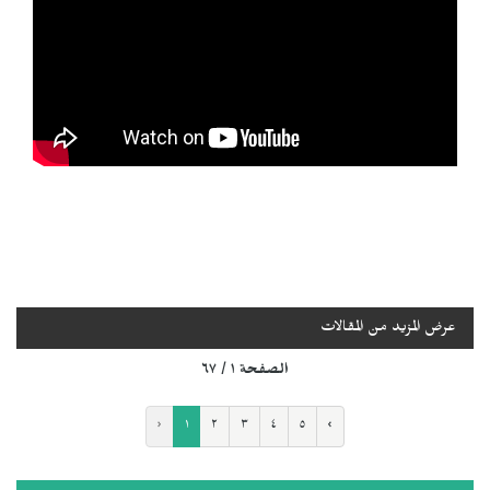
عرض المزيد من المقالات
الصفحة ١ / ٦٧
‹
١
٢
٣
٤
٥
›