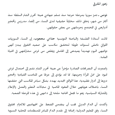
زهور المشرقي
تونس ـ
تمرُ سوريا بمرحلة حرجة منذ تسلم جهاديي هيئة تحرير الشام السلطة منذ
أكثر من شهر، وخلق ذلك مخاوفاً حقيقية لدى النساء من إقصاء مدروس وتحجيم
أدوارهن في المجتمع وحرمانهن من بعض حقوقهن.
قالت أستاذة الفلسفة والباحثة التونسية
حذامي محجوب
، إن النساء السوريات
اللواتي ناضلن لسنوات طويلة لتحقيق مكاسب على صعيد الحقوق يبدو أنهن
تواجهن اليوم تهديداً يعيدهن إلى الهامش ويقلص من فرص مشاركتهن في الحياة
العامة.
واعتبرت أن التصريحات الصادرة مؤخراً عن هيئة تحرير الشام تشير إلى احتمال فرض
قيود على عمل المرأة وحريتها، مما قد يؤدي إلى عزلها عن المناصب القيادية وتحجيم
دورها إلى أدوار تقليدية، هذا الواقع الجديد يهدد بشكل مباشر المكاسب التي حققتها
النساء باختلاف هوياتهن خلال العقود الماضية في مجالات التعليم والعمل والإعلام
والمشاركة السياسية، وهو ما يجعل الحاجة ملحة إلى دعمهن في هذه المرحلة الصعبة.
وأكدت أن الدعم الدولي يجب أن يتضمن الضغط على الجهاديين للالتزام بحقوق
النساء وفق المعايير الدولية، إضافة إلى تقديم الدعم المباشر للمنظمات المحلية النسوية