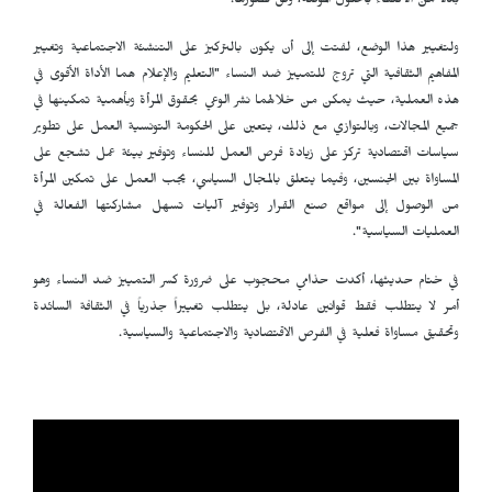
بدلاً من الاكتفاء بالحلول المؤقتة، وفق تصورها.
ولتغيير هذا الوضع، لفتت إلى أن يكون بالتركيز على التنشئة الاجتماعية وتغيير
المفاهيم الثقافية التي تروج للتمييز ضد النساء "التعليم والإعلام هما الأداة الأقوى في
هذه العملية، حيث يمكن من خلالهما نشر الوعي بحقوق المرأة وبأهمية تمكينها في
جميع المجالات، وبالتوازي مع ذلك، يتعين على الحكومة التونسية العمل على تطوير
سياسات اقتصادية تركز على زيادة فرص العمل للنساء وتوفير بيئة عمل تشجع على
المساواة بين الجنسين، وفيما يتعلق بالمجال السياسي، يجب العمل على تمكين المرأة
من الوصول إلى مواقع صنع القرار وتوفير آليات تسهل مشاركتها الفعالة في
العمليات السياسية".
في ختام حديثها، أكدت حذامي محجوب على ضرورة كسر التمييز ضد النساء وهو
أمر لا يتطلب فقط قوانين عادلة، بل يتطلب تغييراً جذرياً في الثقافة السائدة
وتحقيق مساواة فعلية في الفرص الاقتصادية والاجتماعية والسياسية.