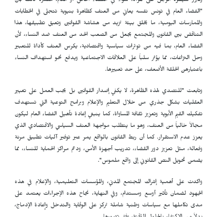
وتبرر سيطرة الرجل على المرأة، سواءً في الفضاء الخاص أو العام، مفسرة ذلك بأن
"الفضاء العام في تونس نفسه يعاني من العنف كظاهرة بنيوية تتجلى في الخطابات
والممارسات اليومية، ما يخلق بيئة تزيد من هشاشة القوانين وتعيق تطبيقها، هذا
التناقض بين القانون والمجتمع يجعل من الصعب الحد من العنف ضد النساء، لأن
الفضاء العام، بما فيه من توترات سياسية واقتصادية، يكرس العنف كأداة للتعبير
وحل النزاعات، مما يؤثر سلباً على العلاقات الاجتماعية ويدفع نحو استهداف النساء
باعتبارهن الحلقة الأضعف، على حد تعبيرها.
وتابعت "للتصدي لهذه الظاهرة، لا يكفي إصدار القوانين بل يجب العمل على تغيير
العقليات بشكل جذري من خلال التعليم والإعلام وبرامج التوعية التي تستهدف
تفكيك القيم الأبوية وتعزيز ثقافة المساواة، كما ينبغي إعادة تأهيل الفضاء العام ليكون
مجالاً خالياً من العنف، وهو ما يتطلب مواجهة العنف السياسي والاقتصادي الذي
يعزز عدم الاستقرار. كما أن ربط القانون بالواقع يمر عبر توفير آليات تطبيق مرنة
وفعالة، مثل تعزيز دور القضاء، تدريب أجهزة الأمن، ودعم مراكز الحماية للنساء، مما
يضمن تحويل النص القانوني إلى واقع ملموس".
واكدت على أهمية إشراك المجتمع المدني، والمؤسسات التعليمية، والإعلام في هذه
الجهود لضمان تأثير أوسع ومستدام، وفي النهاية، نجاح هذه الإجراءات يعتمد على
مدى تكاملها مع سياسات وطنية شاملة تركز على الوقاية والتدخل وإعادة الإدماج،