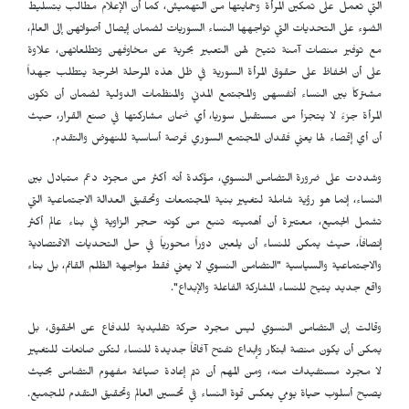
التي تعمل على تمكين المرأة وحمايتها من التهميش، كما أن الإعلام مطالب بتسليط
الضوء على التحديات التي تواجهها النساء السوريات لضمان إيصال أصواتهن إلى العالم،
مع توفير منصات آمنة تتيح لهن التعبير بحرية عن مخاوفهن وتطلعاتهن، علاوة
على أن الحفاظ على حقوق المرأة السورية في ظل هذه المرحلة الحرجة يتطلب جهداً
مشتركاً بين النساء أنفسهن والمجتمع المدني والمنظمات الدولية لضمان أن تكون
المرأة جزءً لا يتجزأ من مستقبل سوريا، أي ضمان مشاركتها في صنع القرار، حيث
أن أي إقصاء لها يعني فقدان المجتمع السوري فرصة أساسية للنهوض والتقدم.
وشددت على ضرورة التضامن النسوي، مؤكدة أنه أكثر من مجرّد دعم متبادل بين
النساء، إنما هو رؤية شاملة لتغيير بنية المجتمعات وتحقيق العدالة الاجتماعية التي
تشمل الجميع، معتبرة أن أهميته تنبع من كونه حجر الزاوية في بناء عالم أكثر
إنصافاً، حيث يمكن للنساء أن يلعبن دوراً محورياً في حل التحديات الاقتصادية
والاجتماعية والسياسية "التضامن النسوي لا يعني فقط مواجهة الظلم القائم، بل بناء
واقع جديد يتيح للنساء المشاركة الفاعلة والإبداع".
وقالت إن التضامن النسوي ليس مجرد حركة تقليدية للدفاع عن الحقوق، بل
يمكن أن يكون منصة ابتكار وإبداع تفتح آفاقاً جديدة للنساء لتكنّ صانعات للتغيير
لا مجرد مستفيدات منه، ومن المهم أن تتم إعادة صياغة مفهوم التضامن بحيث
يصبح أسلوب حياة يومي يعكس قوة النساء في تحسين العالم وتحقيق التقدم للجميع.