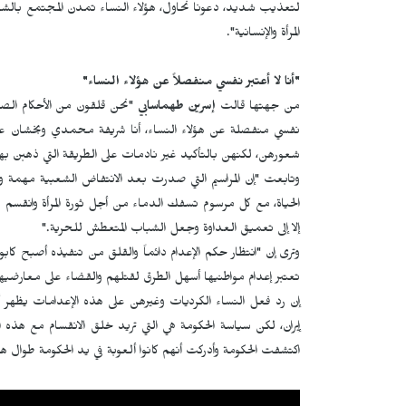
لتعذيب شديد، دعونا نحاول، هؤلاء النساء تمدن المجتمع بالشجا
المرأة والإنسانية".
"أنا لا أعتبر نفسي منفصلاً عن هؤلاء النساء"
من جهتها قالت
إسرين طهماسابي
"نحن قلقون من الأحكام الصاد
نفسي منفصلة عن هؤلاء النساء، أنا شريفة محمدي وبخشان ع
شعورهن، لكنهن بالتأكيد غير نادمات على الطريقة التي ذهبن بها 
وتابعت "إن المراسيم التي صدرت بعد الانتفاض الشعبية مهمة و
الحياة، مع كل مرسوم تسفك الدماء من أجل ثورة المرأة وانقسم وض
إلا إلى تعميق العداوة وجعل الشباب المتعطش للحرية."
وترى إن "انتظار حكم الإعدام دائماً والقلق من تنفيذه أصبح كاب
تعتبر إعدام مواطنيها أسهل الطرق لقتلهم والقضاء على معارضيه
إن رد فعل النساء الكرديات وغيرهن على هذه الإعدامات يظهر أن
إيران، لكن سياسة الحكومة هي التي تريد خلق الانقسام مع هذ
اكتشفت الحكومة وأدركت أنهم كانوا ألعوبة في يد الحكومة طوال هذه 