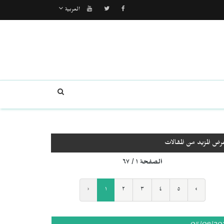
العربية
رض المزيد من المقالات
الصفحة ١ / ٦٧
‹
١
٢
٣
٤
٥
›