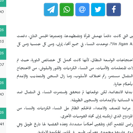
26
00
26
وانين التي كانت دائماً تهمش المرأة وتضطهدها، وتعتبرها الجنس الثاني، دفعت
03
Jin Jiyan A
"، توحدت النساء في جميع أنحاء إيران، ومن كل جنسية ومن كل
26
الاحتجاجات الواسعة النطاق، لأنها كانت تحمل كل خصائص الثورة، حيث تم
07
 المتعلمات والأميات، من النساء الكرديات واللور والبلوش، من الاحتجاج
ال النضال مستمر، رغم اختلاف الأسلوب، وما زال السجن والتعذيب والإعدام
26
حكام جائرة.
اية الانتفاضة، لكن توقعاتها لم تتحقق واستمرت النساء في النضال ضد
00
 النسائية بالإعدامات والسجون الطويلة.
ر عرضة للعنف والاعتداء، فالحكم الظالم على النساء الكرديات والنساء من
26
مزدوج الذي ارتكبته إيران تجاه القوميات الأخرى.
:41
ضن للقمع أكثر، وتلقين أحكاماً مشددة، وهذه القضية لها تاريخ طويل وهي