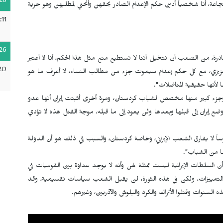
26
عة، أنا شخصياً أدين حكم الإعدام الصادر بحقهن وأنحني لمطلبهن وهو حرية
:11
26
رة، من الصعب أن نتخيل أننا لا نستطيع منع مثل هذا الحكم، أنا لا أعتبر
20
زيزي، مع كل حكم إعدام سيموت جزء من مطالب النساء، لا أعرف ما هو
لأنها حقيقية المناضلات".
جزء كبير منها مخصص لشباب كردستان، ومرة ​​أخرى أثبتت إيران أنها عدو
ع إيران إلى قبلها وبعدها ولن يعود إلى ما قبله، موجة القتل هذه لا تؤدي
وساً لا يفارق الشعب الإيراني، وخاصة كردستان، والسبب في ذلك هو أن الدولة
ا من الشباب".
 السلطات الإيرانية ليست ممثلة لهن وأنه لا يوجد عداوة بين القوميات في
ه التمييزات، ولكن في هذه الثورة، لن يقبل الشعب سياسات تقسيمية، وقد
السنوات وقتلوا الأتراك والكرد والبلوش والآذريين، وغيرهم.