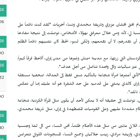
يزي وشريفة محمدي وهو أمر طبيعي في قانون الحكومة الإيرانية.
26
06
دام بحق بخشان عزيزي وشريفة محمدي ونساء أخريات "لقد كنت دائماً على
لنسبة لي، لأنه ومن خلال معرفتي بهؤلاء الأشخاص، توصلت إلى نتيجة مفادها
26
ان أن تقدرهم، لا أن تقمعهم، ولكن لسوء الحظ كان نصيبهم دائماً الظلم
00
ن التي زرتها، مع مدينة سمنان وغيرها من مدن إيران، ألاحظ فرقاً كبيراً،
26
لسن غير مباليات وكل واحدة تناضل من أجل هدف".
نني أعتبرها امرأة شجاعة بالتأكيد تسعى فقط إلى العدالة، صحفية مستقلة
32
يران كالذي يمشي على قدميه على حد الشفرة هو أنه عليك إما أن تعكس
ت ذلك".
00
 توصلت إلى حقيقة أنه لا يمكن لأحد أن يكون مثل المرأة الكردية، شجاعة
 أحكام مشددة عليهن وعلى القوميات المضطهدة في إيران، مثل شريفة محمدي،
26
اللاتي عانين من مثل هذه الأحكام ظلماً، نحن النساء من كل لغة وجنسية
10
واريشة مرادي، زينب جلاليان وجميع النساء المسجونات اللواتي تتعرضن