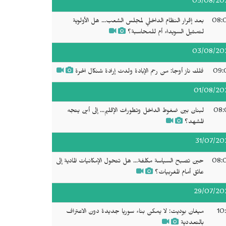
05/08/20
08:
بعد إقرار النظام الداخلي لمجلس الشعب... هل الأولوية
لتمثيل السويداء أم للمحاسبة؟
03/08/20
09:
فلك ناز أوجا: من رحم الإبادة ولدت إرادة شنكال الحرة
01/08/20
08:
لبنان بين ضغوط الداخل وتطورات الإقليم... إلى أين يتجه
المشهد؟
31/07/20
08:
حين تصبح السياسة مكلفة... هل تتحول الإمكانيات المادية إلى
عائق أمام المغربيات؟
29/07/20
10
ميغان بوديت: لا يمكن بناء سوريا جديدة دون الاعتراف
بالتعددية