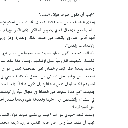
واضحة لجميع الإيرانيين/ات، والآن وجهت أحكاماً جائرة لبخشان عز
"يجب أن نكون صوت هؤلاء النساء"
إحدى الناشطات من سنه
فاتنة حميدي
، تحدثت عن أحكام الإع
علم بالقمع والإهمال الذي يتعرض له الكرد وكان الأمر غريباً با
أنهم أناس جديرون بالثناء من حيث الذكاء والقدرة، وعلى إير
والإعدامات والقتل".
وأضافت "عندما أقارن سكان مدينة سنه وغيرها من مدن شرق كردستا
فالنساء الكرديات أكثر وعياً حول أوضاعهن، ونساء هذا البلد 
وأدانت بشدة حكم الإعدام الصادر بحق الصحفية بخشان عزيزي "لأ
ابتعدت عن وطنها حتى تتمكن من العمل بأمانة، الصحفي في إ
أخبارهم الكاذبة أو أن تقبل المخاطرة بأن تكون صادقاً، وقد فعل
وتابعت "مع عدة سنوات من النشاط في مجال المرأة في كردستان،
في النضال، وأغلبيتهن يردن الحرية والعدالة لهن، ودائماً تصدر
وهي أذرية أيضاً".
وحثت فاتنة حميدي على أنه "يجب أن نكون صوت هؤلاء النساء، 
يجب أن نقف معاً ومن أجل حرية بخشان عزيزي، شريفة محمدي، 