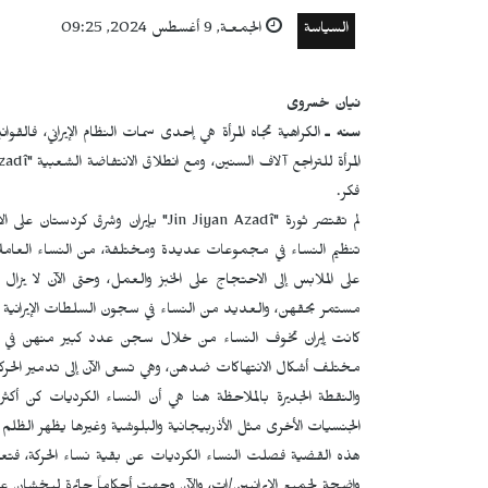
السياسة
الجمعـة, 9 أغسطس 2024, 09:25
نیان خسروی
سنه ـ
الكراهية تجاه المرأة هي إحدى سمات النظام الإيراني، فالق
المرأة للتراجع آلاف السنين، ومع انطلاق الانتفاضة الشعبية
zadî"
فكر.
لم تقتصر ثورة
Jin Jiyan Azadî"
" بإيران وشرق كردستان على 
تنظيم النساء في مجموعات عديدة ومختلفة، من النساء العاملات
على الملابس إلى الاحتجاج على الخبز والعمل، وحتى الآن لا يز
مستمر بحقهن، والعديد من النساء في سجون السلطات الإيرانية بأ
كانت إيران تخوف النساء من خلال سجن عدد كبير منهن في بد
مختلف أشكال الانتهاكات ضدهن، وهي تسعى الآن إلى تدمير الحركة
والنقطة الجديرة بالملاحظة هنا هي أن النساء الكرديات كن أكث
الجنسيات الأخرى مثل الأذربيجانية والبلوشية وغيرها يظهر الظلم ال
هذه القضية فصلت النساء الكرديات عن بقية نساء الحركة، فتعر