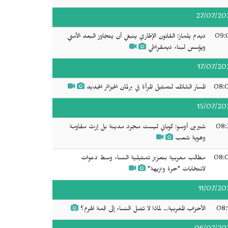
27/07/20
09:
ديدم يلماز: القانون الإطاري ينبغي أن يتجاوز البعد الأمني
ويؤسس لبناء ديمقراطي
17/07/20
08:
المسار الشائك لتمثيل المرأة في برلمان الجزائر الجديد
15/07/20
08:
شيرين أوسو: كوباني ليست مجرد مدينة بل إرث مقاومة
وهوية شعب
08:
مطالب مغربية بتعزيز تمثيلية النساء وسط دعوات
لانتخابات "حرة ونزيهة"
11/07/20
08:
الأحزاب المغربية... لماذا لا تصل النساء إلى قمة الهرم؟