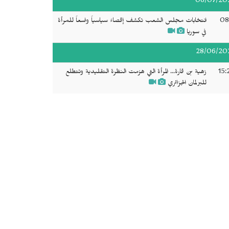
06/07/20
08
انتخابات مجلس الشعب تكشف إقصاءً سياسياً واسعاً للمرأة
في سوريا
28/06/20
15:
زهية بن قارة... المرأة التي هزمت النظرة التقليدية وتتطلع
للبرلمان الجزائري