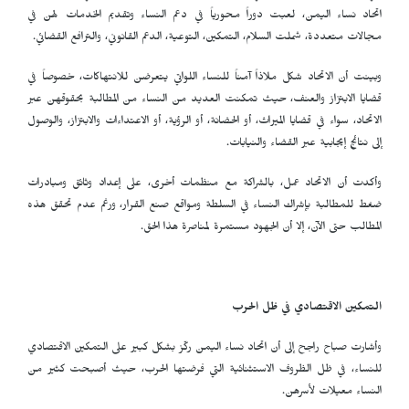
اتحاد نساء اليمن، لعبت دوراً محورياً في دعم النساء وتقديم الخدمات لهن في
مجالات متعددة، شملت السلام، التمكين، التوعية، الدعم القانوني، والترافع القضائي.
وبينت أن الاتحاد شكل ملاذاً آمناً للنساء اللواتي يتعرضن للانتهاكات، خصوصاً في
قضايا الابتزاز والعنف، حيث تمكنت العديد من النساء من المطالبة بحقوقهن عبر
الاتحاد، سواء في قضايا الميراث، أو الحضانة، أو الرؤية، أو الاعتداءات والابتزاز، والوصول
إلى نتائج إيجابية عبر القضاء والنيابات.
وأكدت أن الاتحاد عمل، بالشراكة مع منظمات أخرى، على إعداد وثائق ومبادرات
ضغط للمطالبة بإشراك النساء في السلطة ومواقع صنع القرار، ورغم عدم تحقق هذه
المطالب حتى الآن، إلا أن الجهود مستمرة لمناصرة هذا الحق.
التمكين الاقتصادي في ظل الحرب
وأشارت صباح راجح إلى أن اتحاد نساء اليمن ركّز بشكل كبير على التمكين الاقتصادي
للنساء، في ظل الظروف الاستثنائية التي فرضتها الحرب، حيث أصبحت كثير من
النساء معيلات لأسرهن.