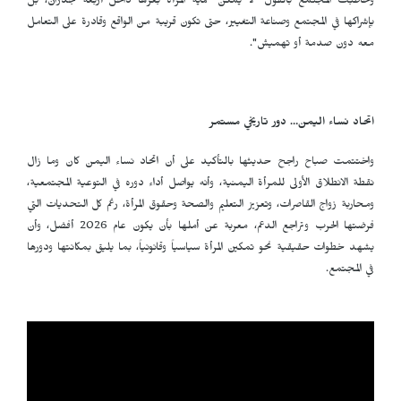
وخاطبت المجتمع بالقول "لا يمكن حماية المرأة بعزلها داخل أربعة جدران، بل
بإشراكها في المجتمع وصناعة التغيير، حتى تكون قريبة من الواقع وقادرة على التعامل
معه دون صدمة أو تهميش".
اتحاد نساء اليمن… دور تاريخي مستمر
واختتمت صباح راجح حديثها بالتأكيد على أن اتحاد نساء اليمن كان وما زال
نقطة الانطلاق الأولى للمرأة اليمنية، وأنه يواصل أداء دوره في التوعية المجتمعية،
ومحاربة زواج القاصرات، وتعزيز التعليم والصحة وحقوق المرأة، رغم كل التحديات التي
فرضتها الحرب وتراجع الدعم، معربة عن أملها بأن يكون عام 2026 أفضل، وأن
يشهد خطوات حقيقية نحو تمكين المرأة سياسياً وقانونياً، بما يليق بمكانتها ودورها
في المجتمع.