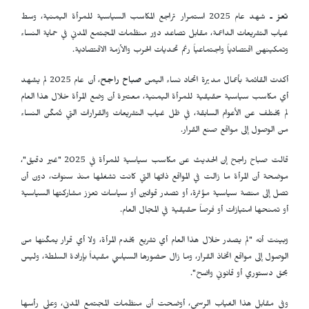
تعز ـ
شهد عام 2025 استمرار تراجع المكاسب السياسية للمرأة اليمنية، وسط
غياب التشريعات الداعمة، مقابل تصاعد دور منظمات المجتمع المدني في حماية النساء
وتمكينهن اقتصادياً واجتماعياً رغم تحديات الحرب والأزمة الاقتصادية.
أكدت القائمة بأعمال مديرة اتحاد نساء اليمن
صباح راجح
، أن عام 2025 لم يشهد
أي مكاسب سياسية حقيقية للمرأة اليمنية، معتبرة أن وضع المرأة خلال هذا العام
لم يختلف عن الأعوام السابقة، في ظل غياب التشريعات والقرارات التي تُمكّن النساء
من الوصول إلى مواقع صنع القرار.
قالت صباح راجح إن الحديث عن مكاسب سياسية للمرأة في 2025 "غير دقيق"،
موضحة أن المرأة ما زالت في المواقع ذاتها التي كانت تشغلها منذ سنوات، دون أن
تصل إلى منصة سياسية مؤثرة، أو تصدر قوانين أو سياسات تعزز مشاركتها السياسية
أو تمنحها امتيازات أو فرصاً حقيقية في المجال العام.
وبينت أنه "لم يصدر خلال هذا العام أي تشريع يخدم المرأة، ولا أي قرار يمكّنها من
الوصول إلى مواقع اتخاذ القرار، وما زال حضورها السياسي مقيداً بإرادة السلطة، وليس
بحق دستوري أو قانوني واضح".
وفي مقابل هذا الغياب الرسمي، أوضحت أن منظمات المجتمع المدني، وعلى رأسها