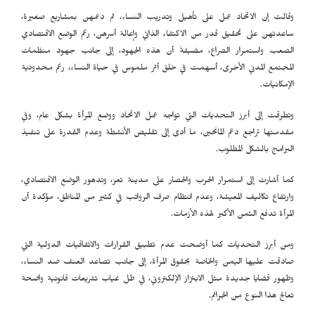
وقالت إن الاتحاد عمل على تأهيل وتدريب النساء، ثم دعمهن بمشاريع صغيرة،
ساعدتهن على تحقيق قدر من الاكتفاء الذاتي وإعالة أسرهن، رغم الوضع الاقتصادي
الصعب واستمرار الصراع، مضيفةً أن هذه الجهود، إلى جانب جهود منظمات
المجتمع المدني الأخرى، أسهمت في خلق أثر ملموس في حياة النساء، رغم محدودية
الإمكانيات.
وتطرقت إلى أبرز التحديات التي تواجه عمل الاتحاد ووضع المرأة بشكل عام، وفي
مقدمتها تراجع دعم المانحين، ما أدى إلى تقليص الأنشطة وعدم القدرة على تنفيذ
البرامج بالشكل المطلوب.
كما أشارت إلى استمرار الحرب والحصار على مدينة تعز، وتدهور الوضع الاقتصادي،
وارتفاع تكاليف المعيشة، وعدم انتظام صرف الرواتب في كثير من المناطق، مؤكدة أن
المرأة تدفع الثمن الأكبر لهذه الأزمات.
ومن أبرز التحديات كما أوضحت عدم تطبيق القرارات والاتفاقيات الدولية التي
صادقت عليها اليمن والخاصة بحقوق المرأة، إلى جانب تصاعد العنف ضد النساء،
وظهور قضايا جديدة مثل الابتزاز الإلكتروني، في ظل غياب تشريعات قانونية واضحة
تعالج هذا النوع من الجرائم.