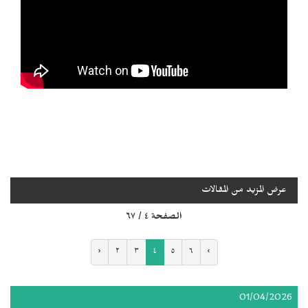
عرض المزيد من المقالات
الصفحة ٤ / ٦٧
‹
٢
٣
٤
٥
٦
›
01/04/2026