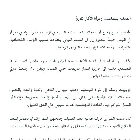
العنف يتصاعد… والمرأة الأكثر تضرراً
وأكدت صباح راجح أن معدلات العنف ضد النساء في تزايد مستمر، سواء في تعز أو
في اليمن عموماً، مشيرة إلى أن العنف اليومي يتصاعد بسبب الأوضاع الاقتصادية،
والصراعات، وعدم الاستقرار، وغياب القوانين الرادعة.
وقالت إن المرأة تظل الفئة الأكثر عرضة للانتهاكات، سواء داخل الأسرة أو في
المجتمع، داعية إلى ضرورة إصدار تشريعات تحمي النساء، وتوفير دعم وضغط دولي
لضمان تنفيذ هذه القوانين.
ووجهت رسالة إلى المرأة اليمنية، دعتها فيها إلى التحلي بالقوة والثقة بالنفس،
وعدم الاستسلام للأصوات التي تقلل من دورها أو تحاول إضعاف حضورها، مؤكدة أن
العمل المتراكم وبناء القاعدة المجتمعية هو ما سيبقى على المدى الطويل.
كما دعت الأسر إلى إدراك أهمية تعليم الفتيات ومنحهن الثقة والدعم، باعتبار التعليم
السلاح الأهم لحماية المرأة من الاستغلال والابتزاز، وتمكينها من مواجهة التحديات.