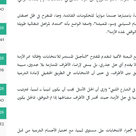
رب "الفرصة الأكبر للخروج من الأزمة تكمن في الانتخابات، رغم بعدها الزمني،
00
 باعتبارها جسماً موازياً للحكومات القائمة، وجاء المتقرح في ظل احتقان
سام السياسي وسوء المعيشة"، واصفة الوضع بأنه "امتداد لمراحل انتقالية طويلة
26
:41
لبعثة الأممية لتقديم المقترح "التأجيل المستمر للانتخابات وإطالة عمر الأزمة
26
 لا يقدم أي حل جذري، بل يسعى لإرضاء الأطراف المتنازعة بلا جدوى، مبينة
06
 بين الأطراف، في حين أن الانتخابات هي الطريق الحقيقي لإعادة الشرعية
26
الشارع الليبي" وترى أن الحل الأمثل يجب أن يكون ليبياً ــ ليبياً، فترتيب
في حل الأزمة، حيث تخسر كل الأطراف مصالحها إذا تم التوافق، فالحل يكون
00
26
32
 "إجراء الانتخابات على مستوى ليبيا، مع اختيار الأجسام الشرعية من قبل