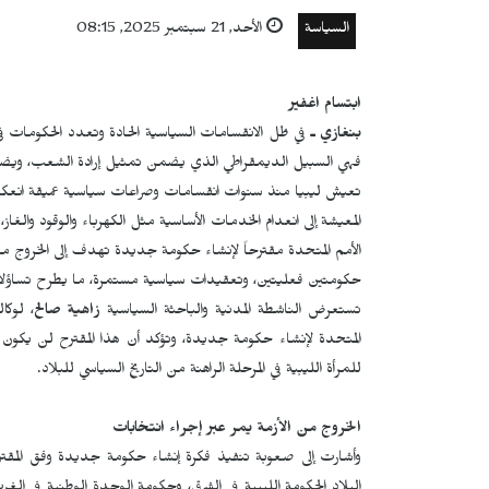
السياسة
الأحد, 21 سبتمبر 2025, 08:15
ابتسام اغفير
بنغازي ـ
في ظل الانقسامات السياسية الحادة وتعدد الحكومات في ل
فهي السبيل الديمقراطي الذي يضمن تمثيل إرادة الشعب، ويضع حداً
تعيش ليبيا منذ سنوات انقسامات وصراعات سياسية عميقة انعكست
المعيشة إلى انعدام الخدمات الأساسية مثل الكهرباء والوقود والغاز
الأمم المتحدة مقترحاً لإنشاء حكومة جديدة تهدف إلى الخروج من 
حكومتين فعليتين، وتعقيدات سياسية مستمرة، ما يطرح تساؤلات 
تستعرض الناشطة المدنية والباحثة السياسية
زاهية صالح
، لوكا
المتحدة لإنشاء حكومة جديدة، وتؤكد أن هذا المقترح لن يكون حلاً
للمرأة الليبية في المرحلة الراهنة من التاريخ السياسي للبلاد.
الخروج من الأزمة يمر عبر إجراء انتخابات
وأشارت إلى صعوبة تنفيذ فكرة إنشاء حكومة جديدة وفق المقت