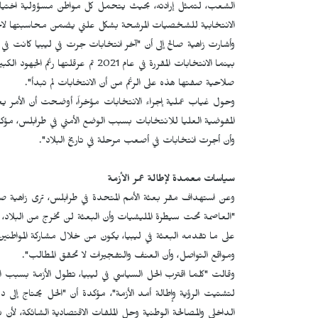
الشعب، لتمثل إرادته، بحيث يتحمل كل مواطن مسؤولية اختياراته و
الانتخابية للشخصيات المرشحة بشكل علني يضمن محاسبتها لاحق
بينما الانتخابات المقررة في عام 2021
صلاحية صفتها هذه على الرغم من أن الانتخابات لم تبدأ".
وحول غياب عملية إجراء الانتخابات مؤخراً، أوضحت أن الأمر يعو
المفوضية العليا للانتخابات بسبب الوضع الأمني في طرابلس، مؤ
وأن أجرت انتخابات في أصعب مرحلة في تاريخ البلاد".
سياسات معمدة لإطالة عمر الأزمة
وعن استهداف مقر بعثة الأمم المتحدة في طرابلس، ترى زاهية صال
"العاصمة تحت سيطرة المليشيات وأن البعثة لن تخرج من البلاد، 
على ما تقدمه البعثة في ليبيا، يكون من خلال مشاركة المواطنين 
ومواقع التواصل، وأن العنف والتفجيرات لا تحقق المطالب".
وقالت "كلما اقترب الحل السياسي في ليبيا، تطول الأزمة بسبب ا
لتشتيت الرؤية وإطالة أمد الأزمة"، مؤكدة أن "الحل يحتاج إلى
الداخلي والمصالحة الوطنية وحل الملفات الاقتصادية الشائكة، لأن 