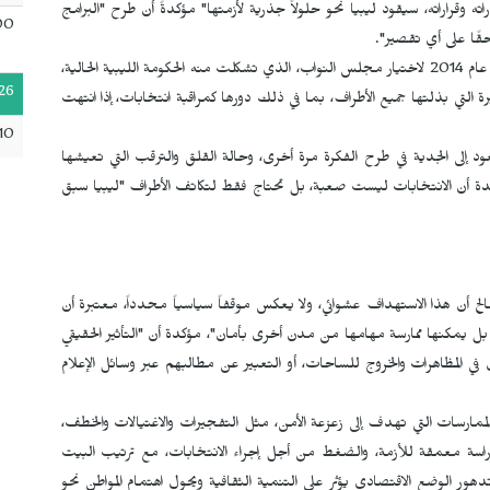
قراراته، سيقود ليبيا نحو حلولاً جذرية لأزمتها" مؤكدةً أن طرح "البرامج
00
ًا على أي تقصير".
وأشارت زاهية صالح إلى أن "آخر انتخابات جرت في ليبيا كانت في عام 2014 لاختيار مجلس النواب، الذي تشكلت منه الحكومة الليبية الحالية،
26
 تم عرقلتها رغم الجهود الكبيرة التي بذلتها جميع الأطراف، بما في ذلك دورها كمراقبة انتخابات، إذا انتهت
10
د إلى الجدية في طرح الفكرة مرة أخرى، وحالة القلق والترقب التي تعيشها
كدة أن الانتخابات ليست صعبة، بل تحتاج فقط لتكاتف الأطراف "ليبيا سبق
ح أن هذا الاستهداف عشوائي، ولا يعكس موقفاً سياسياً محدداً، معتبرة أن
بل يمكنها ممارسة مهامها من مدن أخرى بأمان"، مؤكدة أن "التأثير الحقيقي
في المظاهرات والخروج للساحات، أو التعبير عن مطالبهم عبر وسائل الإعلام
لممارسات التي تهدف إلى زعزعة الأمن، مثل التفجيرات والاغتيالات والخطف،
 دراسة معمقة للأزمة، والضغط من أجل إجراء الانتخابات، مع ترتيب البيت
تدهور الوضع الاقتصادي يؤثر على التنمية الثقافية ويحول اهتمام المواطن نحو