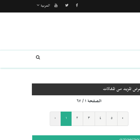
العربية
رض المزيد من المقالات
الصفحة ١ / ٦٧
‹
١
٢
٣
٤
٥
›