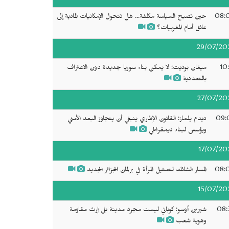
08:
حين تصبح السياسة مكلفة... هل تتحول الإمكانيات المادية إلى
عائق أمام المغربيات؟
29/07/20
10
ميغان بوديت: لا يمكن بناء سوريا جديدة دون الاعتراف
بالتعددية
27/07/20
09:
ديدم يلماز: القانون الإطاري ينبغي أن يتجاوز البعد الأمني
ويؤسس لبناء ديمقراطي
17/07/20
08:
المسار الشائك لتمثيل المرأة في برلمان الجزائر الجديد
15/07/20
08:
شيرين أوسو: كوباني ليست مجرد مدينة بل إرث مقاومة
وهوية شعب