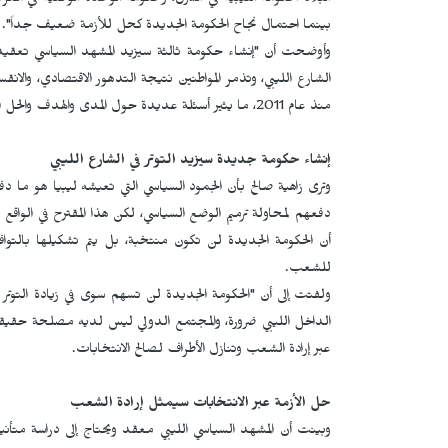
البلاد الحكومة الليبية في الشرق، وحكومة الوحدة الوطنية في الغ
بينما احتمال نجاح الحكومة الجديدة كحل للأزمة ضعيف جداً".
وأوضحت أن "إنشاء حكومة ثالثة سيزيد المشهد السياسي تعقيداً،
الشارع الليبي، وتذمر المواطنين نتيجة التدهور الاقتصادي، والانق
منذ عام 2011، ما يثير أسئلة عديدة حول المدى والهدف والحل الواقعي لهذه الأزمة".
إنشاء حكومة جديدة سيزيد التوتر في الشارع الليبي
وترى زاهية صالح بأن الجمود السياسي التي تعيشه ليبيا هو ما دفع ا
دفعهم لمحاولة ترميم الوضع السياسي، لكن هذا المقترح في الواقع
أن الحكومة الجديدة لن تكون منتخبة، بل يتم تشكيلها بالتوافق
للشعب.
ولفتت إلى أن "الحكومة الجديدة لن تسهم سوى في زيادة التوتر في 
الداخل الليبي ضرورة، والمجتمع الدولي ليس لديه مصلحة حقيقية 
عبر إرادة الشعب وتنازل الأطراف لصالح الانتخابات.
حل الأزمة عبر الانتخابات سيمثل إرادة الشعب
وبينت أن المشهد السياسي الليبي معقد ويحتاج إلى دراسة متأنية