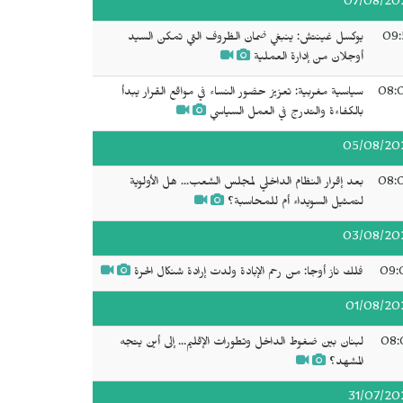
07/08/20
09:
يوكسل غينتش: ينبغي ضمان الظروف التي تمكن السيد
أوجلان من إدارة العملية
08:
سياسية مغربية: تعزيز حضور النساء في مواقع القرار يبدأ
بالكفاءة والتدرج في العمل السياسي
05/08/20
08:
بعد إقرار النظام الداخلي لمجلس الشعب... هل الأولوية
لتمثيل السويداء أم للمحاسبة؟
03/08/20
09:
فلك ناز أوجا: من رحم الإبادة ولدت إرادة شنكال الحرة
01/08/20
08:
لبنان بين ضغوط الداخل وتطورات الإقليم... إلى أين يتجه
المشهد؟
31/07/20