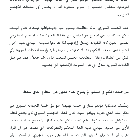
حلب ـ
رفضت مُنسقية مؤتمر ستار في حلب فهيمة حمو إعلان الانتخابات
البرلمانية لمجلس الشعب في سوريا معتبرة أنه لا يشمل كل مكونات المُجتمع
السوري.
عقد الشعب السوري آماله وتطلعاته بسوريا حرة وديمقراطية بإسقاط نظام البعث،
ولكن ما تغيب عن الجميع هو البديل عن هذا النظام وكيفية بناء نظام ديمقراطي
يضمن حقوق كافة المكونات ويمثل إرادتهم، لذا تفاجئوا بسياسة جهاديي هيئة تحرير
الشام الذين صعدوا الحكم، والتي لا تعترف بالديمقراطية وإرادة المكونات السورية بأي
شكل من الأشكال، وإعلان انتخابات مجلس الشعب الذي ولد جدلاً ورفضاً من قبل
المكونات السورية مثال حي على السياسة الإقصائية التي يتبعها.
من صعد الحكم في دمشق لم يطرح نظام بديل عن النظام الذي سقط
وتتأسف منسقية مؤتمر ستار في حلب
فهيمة حمو
على خيبة المجتمع السوري من
نظام الحكم الذي تديره جهاديي هيئة تحرير الشام "المجتمع السوري كان يتطلع لنظام
ديمقراطي ما بعد سقوط نظام الأسد ولكن خابت آمال المجتمع منذ اللحظات
الأولى من صعود جهاديي هيئة الشام للحكم والتصريحات التي نصت على أن المرأة
'
يجب أن لا تتجاوز فطرتها التي فطرها الله وهي دورها التربوي في أسرتها، وأن