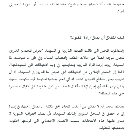
حدودها يجب ألا تتجاوز عتبة المطبخ
'
، هذه الخطابات بينت أن سوريا تتجه إلى
أين".
كيف للقاتل أن يمثل إرادة المقتول؟
واستذكرت المجازر التي طالت الطائفة الدُرزية في السويداء "تعرض المجتمع الدرزي
لمجازر مروعة فضلاً عن حالات الخطف واغتصاب النساء، وفي ظل ما تعرضت لها
السويداء برزت إرادة المرأة الدرزية ومقاومتها في وجه الانتهاكات التي استهدفتها"،
لافتةً إلى "التعتيم الإعلامي على الانتهاكات التي تعرض لها الدروز في السويداء، إلا أن
تسريب بعض مقاطع الفيديو كشف للرأي العام وحشية الحكومة تجاه مكونات سوريا،
ولكن لم يتم اتخاذ أي إجراء لإيقاف أعمال العنف من قبل الحكومة التي لاتزال مستمرة
حتى هذه اللحظة".
وبذلك عبرت أنه لا يمكن لمن أرتكب المجازر بحق طائفة أن تمثل إرادتها، في إشارة
إلى ما حصل في الساحل السوري وكذلك السويداء، لأن نصف الجغرافية السورية لا
تسير عليها هذه الانتخابات بسبب الانقسام الاجتماعي التي كرستها الحكومة
بذهنيتها المتطرفة.