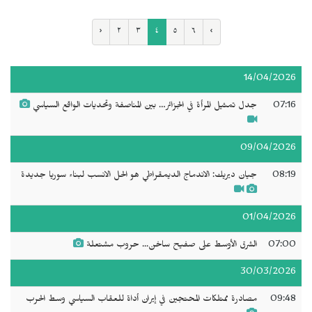
‹
٢
٣
٤
٥
٦
›
14/04/2026
07:16
جدل تمثيل المرأة في الجزائر… بين المناصفة وتحديات الواقع السياسي
09/04/2026
08:19
جيان ديريك: الاندماج الديمقراطي هو الحل الانسب لبناء سوريا جديدة
01/04/2026
07:00
الشرق الأوسط على صفيح ساخن... حروب مشتعلة
30/03/2026
09:48
مصادرة ممتلكات المحتجين في إيران أداة للعقاب السياسي وسط الحرب