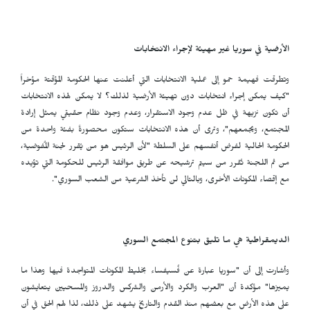
الأرضية في سوريا غير مهيئة لإجراء الانتخابات
وتطرقت فهيمة حمو إلى عملية الانتخابات التي أعلنت عنها الحكومة المؤقتة مؤخراً
"كيف يمكن إجراء انتخابات دون تهيئة الأرضية لذلك؟ لا يمكن لهذه الانتخابات
أن تكون نزيهة في ظل عدم وجود الاستقرار، وعدم وجود نظام حقيقي يمثل إرادة
المجتمع، ويجمعهم"، وترى أن هذه الانتخابات ستكون محصورةً بفئة واحدة من
الحكومة الحالية لفرض أنفسهم على السلطة "لأن الرئيس هو من يُقرر لجنة المُفوضية،
من ثم اللجنة تُقرر من سيتم ترشيحه عن طريق موافقة الرئيس للحكومة التي تؤيده
مع إقصاء المكونات الأخرى، وبالتالي لن تأخذ الشرعية من الشعب السوري".
الديمقراطية هي ما تليق بتنوع المجتمع السوري
وأشارت إلى أن "سوريا عبارة عن فُسيفساء بخليط المكونات المتواجدة فيها وهذا ما
يميزها" مؤكدة أن "العرب والكرد والأرمن والشركس والدروز والمسحيين يتعايشون
على هذه الأرض مع بعضهم منذ القدم والتاريخ يشهد على ذلك، لذا لهم الحق في أن