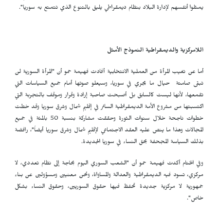
يمثلوا أنفسهم لإدارة البلاد بنظام ديمقراطي يليق بالتنوع الذي تتمتع به سوريا".
اللامركزية والديمقراطية النموذج الأمثل
أما عن تغيب المرأة من العملية الانتخابية أفادت فهيمة حمو أن "المرأة السورية لن
تبقى صامتة حيال ما يجري في سوريا، وسيعلو صوتها أمام جميع السياسات التي
تقمعها، لأنها ليست كالسابق بل أصبحت صاحبة إرادة وقرار وموقف بالتجربة التي
اكتسبتها من مشروع الأمة الديمقراطية السائر في إقليم شمال وشرق سوريا وقد خطت
خطوات ناجحة خلال سنوات الثورة وحققت مشاركة بنسبة 50 بالمئة في جميع
المجالات وهذا ما ينص عليه العقد الاجتماعي لإقليم شمال وشرق سوريا أيضاً"، رافضة
بذلك السياسة المجحفة بحق النساء في سوريا الجديدة.
وفي الختام أكدت فهيمة حمو أن "الشعب السوري اليوم بحاجة إلى نظام تعددي، لا
مركزي، تسود فيه الديمقراطية والعدالة والمساواة، ونحن معنيين ومسؤولين عن بناء
جمهورية لا مركزية جديدة تحفظ فيها حقوق السوريين، وحقوق النساء بشكل
خاص".