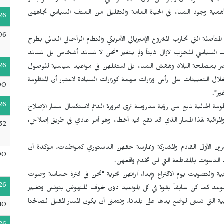
ها الفكرية لأن وجودهن لازال قليلاً سواءً في الخطط السياسية أو الأحزاب أو
أهمية وجود النساء في الحياة العامة والتقليل من العنف السياسي تجاههن
26
06
صلة التي تحارب المشروع الإمبريالي الأمريكي والنظام الرأسمالي العالمي بطرح
ف السياسي للحزب لازال ثابتاً ولم يتغير "نحن لا نساند أشخاص بل نساند
26
أضر بمصلحة البلاد وهمّش النساء بل استغلهن في مواعيد سياسية للوصول
لال التعيينات على رأس وزارات مهمة كوزارات السيادة لاعتبار أن المنظومة
00
ير".
26
نظومة الحالية نابع من رؤية مدروسة ترى ضرورة الدعم لاستكمال مسار الإصلاح
مراقبة لهذا المسار الذي قد تقع فيه أخطاء وهو أمر عادي في طريق إصلاحي،
32
تشرين الأول القادم والمشاركة وممارسة حقهن الدستوري كمواطنات، مؤكدة أن
00
 الدعوات بالمقاطعة التي لن تخدم واقعهن.
خابية والتصويت يوم الاقتراع وإبداء آرائهن بحرية "نحن في فترة حساسة وصوت
26
لموعد كما كن سابقاً بقوة في كل المواعيد دون خوف للنهوض بتونس وتغيير
 التي تسعى لوضع يدها على بلدنا، ونتمنى أن يكون المسار المقبل لصالحنا
10