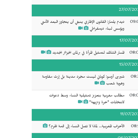
27/07/20
09:
ديدم يلماز: القانون الإطاري ينبغي أن يتجاوز البعد الأمني
ويؤسس لبناء ديمقراطي
17/07/20
08:
المسار الشائك لتمثيل المرأة في برلمان الجزائر الجديد
15/07/20
08:
شيرين أوسو: كوباني ليست مجرد مدينة بل إرث مقاومة
وهوية شعب
08:
مطالب مغربية بتعزيز تمثيلية النساء وسط دعوات
لانتخابات "حرة ونزيهة"
11/07/20
08:
الأحزاب المغربية... لماذا لا تصل النساء إلى قمة الهرم؟