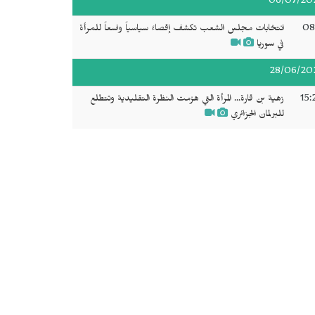
06/07/20
08
انتخابات مجلس الشعب تكشف إقصاءً سياسياً واسعاً للمرأة
في سوريا
28/06/20
15:
زهية بن قارة... المرأة التي هزمت النظرة التقليدية وتتطلع
للبرلمان الجزائري