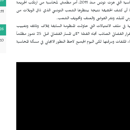
26
وأشارت إلى أن "التقدم السريع الحاصل في قضية الاغتيالات السياسية التي هزت تونس منذ 2011، أمر مطمئن لمحاسبة من ارتكب الجريمة
كدة أن كشف الحقيقة نتيجة ينتظرها الشعب التونسي الذي ذاق الويلات من
:11
ومي للبلد ونشر الفوضى والعنف وتخويف الشعب.
 في ملف الاغتيالات التي حاولت المنظومة السابقة إتلاف وثائقه وتغييب
26
الحقيقة بل طمسها عن طريق أذرعها، آملة في التسريع باتخاذ القرار القضائي الصائب تجاه القتلة "كان المسار القضائي قبل 25 تموز مظلماً
20
ملفات وسرقتها لكن اليوم الجميع لاحظ التطور الايجابي في مسألة المحاسبة