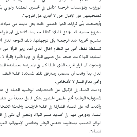
وتمنت أن يتم تكثيف وجود النساء في الأحزاب الأخرى بجميع خلفيات
الوزارات والمؤسسات الرسمية "نأمل في تحسين العقلية والوعي ب
لتشجيعهن على الإقبال حتى لا تجبرن على الهروب".
وأوضحت بأن قرارات التيار الشعبي ثابتة وهي نابعة من مبادئه المتأ
مشروع جديد قد يحقق للبلاد آفاقاً جديدة، لافتة إلى أن الموق
مشاريع تحررية ضد الرجعية بكل توجهاتها، ذلك التوجه الذي 
للسلطة فقط، نحن مع النظام الحالي الذي أعاد بريق المرأة من خ
السابقة كلها كانت تقتصر على تعيين المرأة في وزارة الأسرة والمرأة لا غ
واعتبرت أن قرار الحزب الذي طالما كان في المعارضة بمساندة الم
الذي بدأ ويجب أن يستمر، وسترافق تلك المساندة عملية النقد وال
ونحن ندعم المسار لا الأشخاص.
ودعت النساء إلى الإقبال على الانتخابات الرئاسية المقبلة في 
المسؤولية الوطنية تُحتم عليهن الحضور بشكل فاعل بعيداً عن تلك
وأكدت أنه على النساء المشاركة في عملية التزكيات والحملة الانت
النساء ودورهن مهم في تحديد مسار البلاد ونتمنى أن تكن في ا
الواقع الصعب بمنظومة تقدس الوطن وتناهض الإمبريالية الغربية
كنساء".