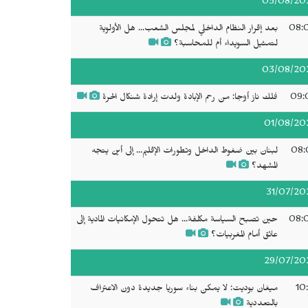
05/08/20
08:
بعد إقرار النظام الداخلي لمجلس الشعب... هل الأولوية
لتمثيل السويداء أم للمحاسبة؟
03/08/20
09:
فلك ناز أوجا: من رحم الإبادة ولدت إرادة شنكال الحرة
01/08/20
08:
لبنان بين ضغوط الداخل وتطورات الإقليم... إلى أين يتجه
المشهد؟
31/07/20
08:
حين تصبح السياسة مكلفة... هل تتحول الإمكانيات المادية إلى
عائق أمام المغربيات؟
29/07/20
10
ميغان بوديت: لا يمكن بناء سوريا جديدة دون الاعتراف
بالتعددية