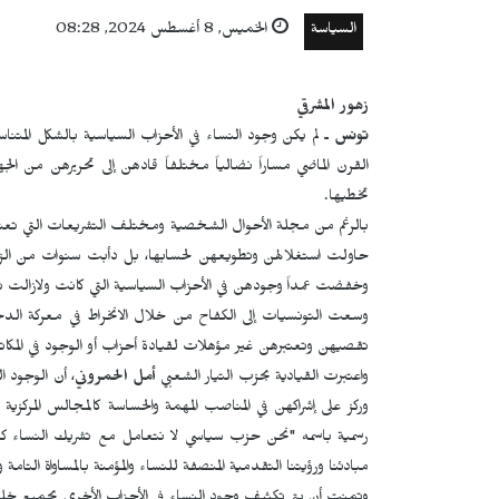
السياسة
الخميس, 8 أغسطس 2024, 08:28
زهور المشرقي
تونس
ـ لم يكن وجود النساء في الأحزاب السياسية بالشكل المت
القرن الماضي مساراً نضالياً مختلفاً قادهن إلى تحريرهن من
تخطيها.
بالرغم من مجلة الأحوال الشخصية ومختلف التشريعات التي تعتبر ثور
حاولت استغلالهن وتطويعهن لحسابها، بل دأبت سنوات من الزمن 
وخفضت عمداً وجودهن في الأحزاب السياسية التي كانت ولازالت تع
وسعت التونسيات إلى الكفاح من خلال الانخراط في معركة الد
تقصيهن وتعتبرهن غير مؤهلات لقيادة أحزاب أو الوجود في المكات
واعتبرت القيادية بحزب التيار الشعبي
أمل الحمروني
، أن الوجود ا
وركز على إشراكهن في المناصب المهمة والحساسة كالمجالس المركزية و
رسمية باسمه "نحن حزب سياسي لا نتعامل مع تشريك النساء كم
مبادئنا ورؤيتنا التقدمية المنصفة للنساء والمؤمنة بالمساواة التام