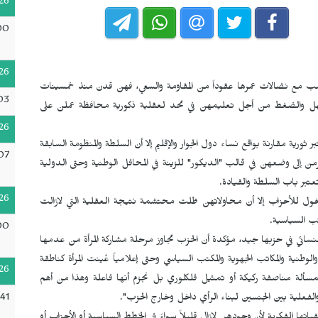
26
00
26
ناسب مع نضالات عمرها عقوداً من المقاومة والسعي، فهن قدن منذ خمسينات
03
 الجهل والضغط من أجل تعليمهن في تحد لعقلية ذكورية محافظة عملن على
26
ية مقارنة بواقع نساء دول الجوار والإقليم إلا أن السلطة والمنظومة السابقة
07
إلى وضعهن في قالب "الديكور" للزينة في المحافل الوطنية وحتى الدولية
تبر باب السلطة والقيادة.
26
خول للأحزاب إلا أن محاولاتهن ظلت محتشمة نتيجة العقلية التي لازالت
ب السياسية.
00
لنسائي في حزبها جيد، مؤكدة أن الحزب تجاوز مرحلة مشاركة المرأة من عدمها
الوطنية والمكاتب الجهوية والمكتب السياسي وحتى إعلامياً عُينت المرأة كناطقة
26
سألة مناصفة ركيكة أو تمثيل فلكلوري بل نجزم أنها فاعلة وهذا من أهم
:41
ة والفعلية بين الجنسين لبناء الرأي داخل وخارج الحزب".