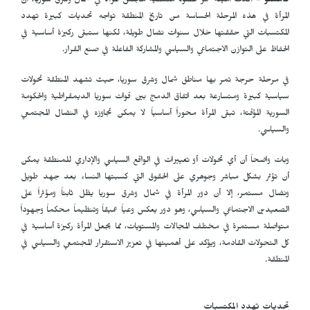
قامشلو -
أكدت أمينة عمر عضوة منسقية مجلس المرأة في شمال وشرق سوريا، أن
المرأة في هذه المرحلة الحساسة من تاريخ المنطقة تواجه تحديات كبيرة تهدد
المكتسبات التي حققتها خلال سنوات نضال طويلة، لكنها ستبقى ركيزة أساسية في
الحفاظ على التوازن الاجتماعي والسياسي والمشاركة الفاعلة في صنع القرار.
في مرحلة حرجة تمر بها مناطق شمال وشرق سوريا، حيث تشهد المنطقة تحولات
سياسية كبيرة ومتسارعة بعد اتفاق الدمج بين قوات سوريا الديمقراطية والحكومة
السورية المؤقتة، تبقى المرأة محوراً أساسياً لا يمكن تجاوزه في النضال المجتمعي
والسياسي.
وبات واضحاً أن أي تحولات أو تغييرات في الواقع السياسي والإداري للمنطقة يمكن
أن تؤثر بشكل مباشر وجوهري على الحقوق التي كسبتها النساء بعد جهد طويل
ونضال مستمر، إلا أن دور المرأة في شمال وشرق سوريا يظل ثابتاً ومؤثراً على
الصعيدين الاجتماعي والسياسي، وهو دور يعكس وعياً عميقاً وتنظيماً محكماً وجهوداً
متواصلة مستمرة في مختلف المجالات والمستويات، مما يجعل المرأة ركيزة أساسية في
كل التحولات القادمة، ويؤكد على أهميتها في تعزيز الاستقرار المجتمعي والسياسي في
المنطقة.
تحديات تهدد المكتسبات