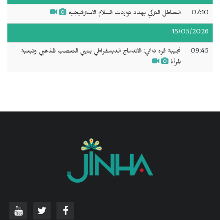
07:10
التماطل التركي يهدد توازنات السلام الاستراتيجية
15/05/2026
09:45
نجيبة قره داغي: الاندماج الديمقراطي ينهي التعصب المذهبي وتبعية
المرأة