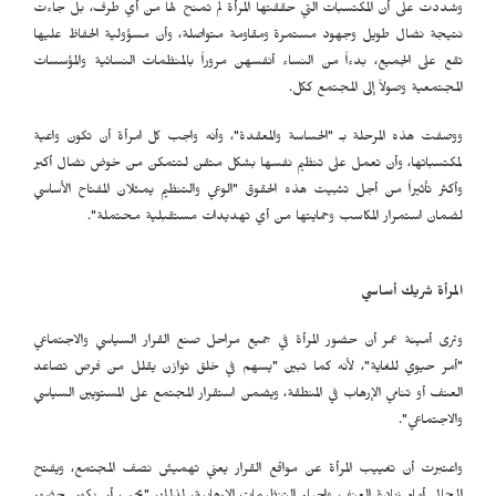
وشددت على أن المكتسبات التي حققتها المرأة لم تمنح لها من أي طرف، بل جاءت
نتيجة نضال طويل وجهود مستمرة ومقاومة متواصلة، وأن مسؤولية الحفاظ عليها
تقع على الجميع، بدءاً من النساء أنفسهن مروراً بالمنظمات النسائية والمؤسسات
المجتمعية وصولاً إلى المجتمع ككل.
ووصفت هذه المرحلة بـ "الحساسة والمعقدة"، وأنه واجب كل امرأة أن تكون واعية
لمكتسباتها، وأن تعمل على تنظيم نفسها بشكل متقن لتتمكن من خوض نضال أكبر
وأكثر تأثيراً من أجل تثبيت هذه الحقوق "الوعي والتنظيم يمثلان المفتاح الأساسي
لضمان استمرار المكاسب وحمايتها من أي تهديدات مستقبلية محتملة".
المرأة شريك أساسي
وترى أمينة عمر أن حضور المرأة في جميع مراحل صنع القرار السياسي والاجتماعي
"أمر حيوي للغاية"، لأنه كما تبين "يسهم في خلق توازن يقلل من فرص تصاعد
العنف أو تنامي الإرهاب في المنطقة، ويضمن استقرار المجتمع على المستويين السياسي
والاجتماعي".
واعتبرت أن تغييب المرأة عن مواقع القرار يعني تهميش نصف المجتمع، ويفتح