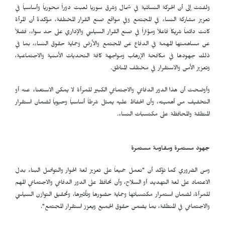
ولفتت إلى أن الحركة النسائية في شمال وشرق سوريا لعبت دوراً محورياً وأساسياً في
تعزيز مشاركة النساء في المجتمع وفي مواقع صنع القرار المختلفة، مؤكدةً أن المرأة
كانت دائماً شريكاً فاعلاً ومؤثراً في صنع القرار السياسي والإداري على حد سواء، فضلاً
عن مساهمتها المهمة في الدفاع عن المجتمع والأرض وحماية حقوق النساء، بما في
ذلك جهودها في مكافحة الإرهاب ومواجهة كافة التحديات الأمنية والاجتماعية،
وتعزيز الأمن والاستقرار في مختلف المناطق.
وأوضحت أن هذا الدور الدفاعي والاجتماعي الكبير للمرأة لا يمكن الاستغناء عنه أو
التخفيف من أهميته، وأن الحفاظ عليه يمثل شرطاً أساسياً وحيوياً لضمان استقرار
المنطقة والمحافظة على مكتسبات النساء.
جهود مستمرة ومقاومة مستمرة
ومن الضروري كما تؤكد أن "نعمل جميعاً على تعزيز لغة الحوار والتواصل البناء بدل
الاعتماد على لغة التهديد أو السلاح، وأن نحافظ على الدور الدفاعي والاجتماعي المهم
للمرأة، لضمان استمرار مكتسباتها وحماية حضورها وتأثيرها، وتحقيق التوازن السياسي
والاجتماعي في المنطقة، بما يضمن حقوق الجميع ويعزز استقرار المجتمع".