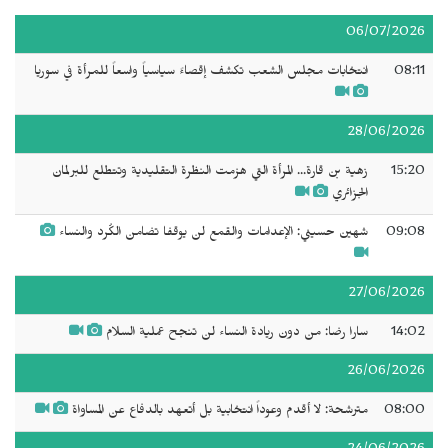
06/07/2026
08:11
انتخابات مجلس الشعب تكشف إقصاءً سياسياً واسعاً للمرأة في سوريا
28/06/2026
15:20
زهية بن قارة... المرأة التي هزمت النظرة التقليدية وتتطلع للبرلمان
الجزائري
09:08
شهين حسيني: الإعدامات والقمع لن يوقفا تضامن الكُرد والنساء
27/06/2026
14:02
سارا رضا: من دون ريادة النساء لن تنجح عملية السلام
26/06/2026
08:00
مترشحة: لا أقدم وعوداً انتخابية بل أتعهد بالدفاع عن المساواة