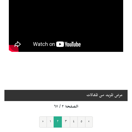
عرض المزيد من المقالات
الصفحة ٢ / ٦٧
‹
١
٢
٣
٤
٥
›