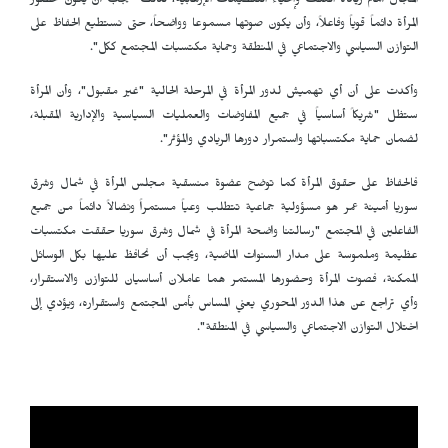
المجال أمام زيادة العنف وإحياء التنظيمات الإرهابية، لذلك "يجب أن يكون حضور
المرأة دائماً قوياً وفاعلاً، وأن يكون صوتها مسموعا وواضحاً، حتى نستطيع الحفاظ على
التوازن السياسي والاجتماعي في المنطقة وحماية مكتسبات المجتمع ككل".
وأكدت على أن أي تهميش لدور المرأة في المرحلة الحالية "غير مقبول"، وأن المرأة
ستظل "شريكاً أساسياً في جميع المفاوضات والعمليات السياسية والإدارية المقبلة،
لضمان حماية مكتسباتها واستمرار دورها الريادي والمؤثر".
فالحفاظ على حقوق المرأة كما توضح عضوة منسقية مجلس المرأة في شمال وشرق
سوريا أمينة عمر هو مسؤولية جماعية تتطلب وعياً مستمراً ونضالاً دائماً من جميع
الفاعلين في المجتمع "رسالتنا واضحة المرأة في شمال وشرق سوريا حققت مكتسبات
عظيمة وملموسة على مدار السنوات الماضية، ويجب أن نحافظ عليها بكل الوسائل
الممكنة، فصوت المرأة وحضورها المستمر هما عاملان أساسيان للتوازن والاستقرار،
وأي تراجع عن هذا الدور المحوري يعني المساس بأمن المجتمع واستقراره، ويؤدي إلى
اختلال التوازن الاجتماعي والسياسي في المنطقة".