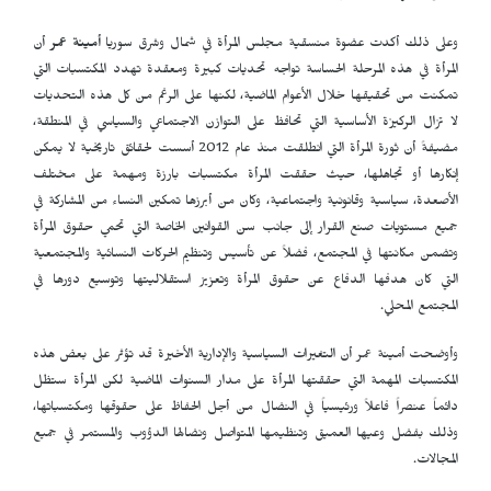
وعلى ذلك أكدت عضوة منسقية مجلس المرأة في شمال وشرق سوريا
أمينة عمر
أن
المرأة في هذه المرحلة الحساسة تواجه تحديات كبيرة ومعقدة تهدد المكتسبات التي
تمكنت من تحقيقها خلال الأعوام الماضية، لكنها على الرغم من كل هذه التحديات
لا تزال الركيزة الأساسية التي تحافظ على التوازن الاجتماعي والسياسي في المنطقة،
مضيفةً أن ثورة المرأة التي انطلقت منذ عام 2012 أسست لحقائق تاريخية لا يمكن
إنكارها أو تجاهلها، حيث حققت المرأة مكتسبات بارزة ومهمة على مختلف
الأصعدة، سياسية وقانونية واجتماعية، وكان من أبرزها تمكين النساء من المشاركة في
جميع مستويات صنع القرار إلى جانب سن القوانين الخاصة التي تحمي حقوق المرأة
وتضمن مكانتها في المجتمع، فضلاً عن تأسيس وتنظيم الحركات النسائية والمجتمعية
التي كان هدفها الدفاع عن حقوق المرأة وتعزيز استقلاليتها وتوسيع دورها في
المجتمع المحلي.
وأوضحت أمينة عمر أن التغيرات السياسية والإدارية الأخيرة قد تؤثر على بعض هذه
المكتسبات المهمة التي حققتها المرأة على مدار السنوات الماضية لكن المرأة ستظل
دائماً عنصراً فاعلاً ورئيسياً في النضال من أجل الحفاظ على حقوقها ومكتسباتها،
وذلك بفضل وعيها العميق وتنظيمها المتواصل ونضالها الدؤوب والمستمر في جميع
المجالات.