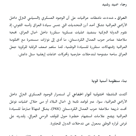
رجاء حميد رشيد
العراق ـ
شددت ناشطات عراقيات على أن الوجود العسكري والسياسي التركي داخل
الأراضي العراقية تشكل أحد أبرز التحديات التي تمس سيادة العراق وأمنه القومي، إذ
تقوم الدولة التركية بتنفيذ عمليات عسكرية متكررة داخل شمال العراق، بحجة
ملاحقة عناصر حزب العمال الكردستاني، ما أدى إلى توترات مستمرة مع الحكومة
العراقية وانتهاكات متكررة للسيادة الوطنية، كما ساهم ضعف الرقابة المركزية جعل
العراق ساحة مفتوحة لتدخلات خارجية وتحركات جماعات إرهابية مثل داعش.
بناء منظومة أمنية قوية
أكدت الناشطة الحقوقية
أنوار الخفاجي
أن استمرار الوجود العسكري التركي داخل
الأراضي العراقية، سواء عبر قواعد ثابتة في شمال البلاد أو من خلال عمليات توغل
تحت ذريعة ملاحقة حزب العمال الكردستاني (
PKK
)، يشكل انتهاكاً صارخاً للسيادة
العراقية ويضع علامات استفهام خطيرة حول الموقف الرسمي العراقي، وقدرته على
فرض قراره الوطني بمعزل عن تدخلات الدول المجاورة.