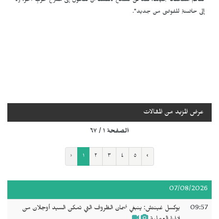
كفاكم استخفافاً بحياتنا، لقد لن نسمح لأنفسنا أن نتحول إلى مسرح حربٍ آخر، ولا
إلى حاضنةٍ للفوضى من جديد".
عرض المزيد من المقالات
الصفحة ١ / ٦٧
‹
١
٢
٣
٤
٥
›
07/08/2026
09:57
يوكسل غينتش: ينبغي ضمان الظروف التي تمكن السيد أوجلان من