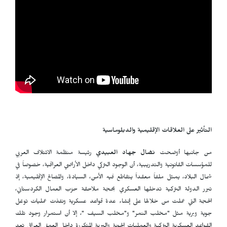
التأثير على العلاقات الإقليمية والدبلوماسية
من جانبها أوضحت
نضال جهاد العبيدي
رئيسة منظمة الائتلاف العربي
للمؤسسات القانونية والتدريبية، أن الوجود التركي داخل الأراضي العراقية، خصوصاً في
شمال البلاد، يمثل ملفاً معقداً يتقاطع فيه الأمن، السيادة، والمصالح الإقليمية، إذ
تبرر الدولة التركية تدخلها العسكري بحجة ملاحقة حزب العمال الكردستاني،
الحجة التي عملت من خلالها على إنشاء عدة قواعد عسكرية ونفذت عمليات توغل
جوية وبرية مثل "مخلب النمر" و"مخلب السيف "، إلا أن استمرار وجود تلك
القواعد العسكرية التركية والعمليات الجوية والبرية المتكررة داخل العمق العراقي تعد