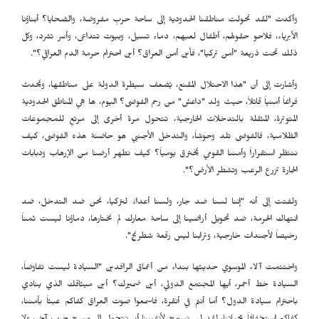
وأكدت "لقد تحولت مناطقنا الحدودية إلى ساحة حربٍ مفروضة، والضحايا؟ أبناؤنا
الأبرياء، فلاحو حقولهم، أطفال لعبهم، دماء تسيل، وبيوت تتداعى، وأسر تشرد، وكل
ذلك تحت ذريعة "أمن تركيا"، فأين أمن العراق؟ أين احترام حرمة الدم العراقي؟".
وأشارت إلى أن "هذا الاحتلال المقنع، يُضعف سيطرة الدولة على مناطقها، ويُحدث
فراغاً أمنياً قاتلاً، حيث ولد "داعش" من رحم الفوضى؟ اليوم، ها هي المناطق الحدودية
المتوترة، المثقلة بالتدخلات الخارجية، تتحول مرة أخرى إلى مرتعٍ للمجموعات
الظلامية، فالفوضى تلد وحوشاً، والتدخل الأجنبي هو حاضنة هذه الفوضى، كيف
ننتظر استقراراً وأمننا القومي يُخترق يومياً؟ كيف نطهر أرضنا من الإرهاب ودبابات
الجارة تزرع الرعب وتشطر الأرض؟".
ولفتت إلى أنه "إننا لسنا ضد جار، ولسنا أعداءً لتركيا، نحن ضد التدخل، ضد
انتهاك الحرمة، ضد تحويل أراضينا إلى ساحة معارك لم نختارها، دماؤنا ليست ثمناً
رخيصاً لأجندات خارجية، وترابنا ليس رقعة شطرنج".
واختتمت آلاء الموسوي حديثها بنداء من أعماق الرافدين "السيادة ليست تفاوضاً،
السيادة خط أحمر، أيها المجتمع الدولي، أين ضميرك؟ أين ميثاقك الذي ينادي
باحترام سيادة الدول؟ أما أنتم في أنقرة، فاسمعوا صوت العراق كفاكم عبثاً بأمننا،