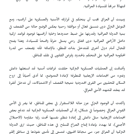
انتهاكاً صريحاً للسيادة العراقية.
وبينت أن العراق يجب أن يتحكم في قراراته الأمنية والعسكرية على أراضيه، ومع
التوغل التركي دون تنسيق فعّال أو موافقة رسمية يعكس الوضع حالة من الضعف في
بنية الدولة العراقية وقدرتها على ضبط حدودها وحماية أراضيها فوجود قواعد تركية
داخل الأراضي العراقية دون اتفاق رسمي يمثل خرقاً واضحاً للسيادة، وهذا يفتح
المجال أمام دول أخرى للتدخل بذات المنطق، بالإضافة فأنه يُضعف من قدرة
الحكومة العراقية على التحكم بالحدود وفرض القانون في تلك المناطق.
وأضافت إن العمليات العسكرية التركية خلقت فراغات أمنية قد استغلها داعش
وغيره من الجماعات الإرهابية المتطرفة لإعادة التموضع، مما أدى أحياناً إلى نزوح
السكان المحليين من القرى الحدودية نتيجة القصف أو الاشتباكات، أن تدخل أنقرة
قد يعقد المشهد الأمني العراقي.
وأكدت أن الوجود التركي عزز حالة اللااستقرار في بعض المناطق، مما يضر في الأمن
القومي العراقي وخصوصاً في شنكال، إذ أن العمليات العسكرية التركية قد تدفع بعض
الجماعات الإرهابية مثل داعش إلى إعادة تنظيم نفسها تحت راية مقاومة (الاحتلال
الأجنبي)، مما يهدد بإعادة إنتاج الصراع المسلح في هذه المناطق، حيث ترى الدولة
التركية أن العراق جزء من مجالها الحيوي، فتسعى إلى تأمين نفوذها في مناطق إقليم