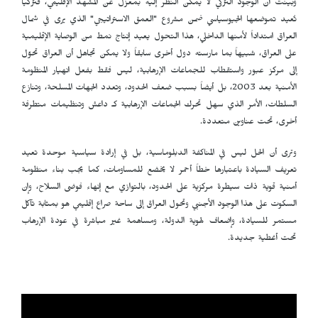
وبينت أن الوجود التركي لا يمكن النظر إليه بمعزل عن المشهد الإقليمي، فتركيا
تُعيد تموضعها الجيوسياسي ضمن مشروع "العمق الاستراتيجي" الذي يرى في شمال
العراق امتداداً لأمنها الداخلي، هذا التحول يعيد إنتاج نمط من الوصاية الإقليمية
على العراق، شبيهاً بما مارسته دول أخرى سابقاً ولا يمكن تجاهل أن العراق تحوّل
إلى مركز عبور واستقطاب للجماعات الإرهابية، ليس فقط بفعل انهيار المنظومة
الأمنية بعد 2003، بل أيضاً بسبب ضعف الحدود، وتعدد الجهات المسلحة، وتنازع
السلطات، الأمر الذي سهل تحرك الجماعات الإرهابية كـ داعش وتنظيمات متطرفة
أخرى، تحت عناوين متعددة.
وترى أن الحل ليس في المناكفة الدبلوماسية، بل في إرادة سياسية موحدة تعيد
تعريف السيادة باعتبارها خطاً أحمر لا يخضع للمساومات، كما يجب بناء منظومة
أمنية قوية ذات سيطرة مركزية على الحدود، بالتوازي مع إنهاء فوضى السلاح، وإن
السكوت على هذا الوجود الأجنبي وتحول العراق إلى ساحة صراع إقليمي هو بمثابة تآكل
مستمر للسيادة، وإضعاف لهوية الدولة، ومساهمة غير مباشرة في عودة الإرهاب
تحت أغطية جديدة.