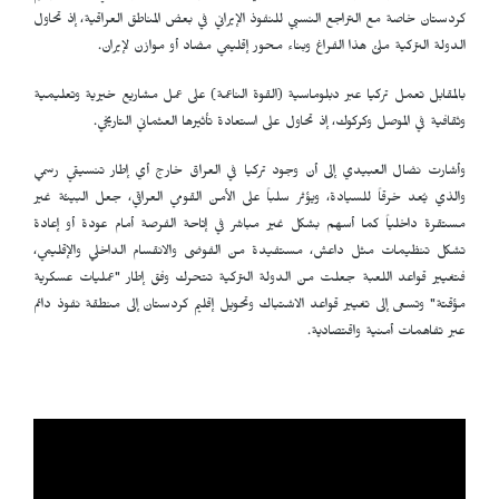
كردستان خاصة مع التراجع النسبي للنفوذ الإيراني في بعض المناطق العراقية، إذ تحاول
الدولة التركية ملئ هذا الفراغ وبناء محور إقليمي مضاد أو موازن لإيران.
بالمقابل تعمل تركيا عبر دبلوماسية (القوة الناعمة) على عمل مشاريع خيرية وتعليمية
وثقافية في الموصل وكركوك، إذ تحاول على استعادة تأثيرها العثماني التاريخي.
وأشارت نضال العبيدي إلى أن وجود تركيا في العراق خارج أي إطار تنسيقي رسمي
والذي يُعد خرقاً للسيادة، ويؤثر سلباً على الأمن القومي العراقي، جعل البيئة غير
مستقرة داخلياً كما أسهم بشكل غير مباشر في إتاحة الفرصة أمام عودة أو إعادة
تشكل تنظيمات مثل داعش، مستفيدة من الفوضى والانقسام الداخلي والإقليمي،
فتغيير قواعد اللعبة جعلت من الدولة التركية تتحرك وفق إطار "عمليات عسكرية
مؤقتة" وتسعى إلى تغيير قواعد الاشتباك وتحويل إقليم كردستان إلى منطقة نفوذ دائم
عبر تفاهمات أمنية واقتصادية.