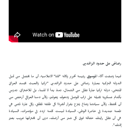
رصاصٌ على حدود الرافدين
فيما وصفت
آلاء الموسوي
رئيسة تحرير وكالة "انانا" الاعلامية، أن ما يحصل من قبل
الدولة التركية بعبارة رصاصٌ على حدود الرافدين "تركيا والعبث بجسد العراق
المثخن، دولة تركيا جارةٌ تطل من الشمال، تمدّ يداً لا للبناء بل للاختراق. تدوس
بأقدام عسكرية ثقيلة على تراب الموصل ودهوك وهولير، وكأن دمنا العراقي أرخص من
أن يُحفظ، وكأن سيادتنا وشاحٌ يُنزع بقرار أنقرة! كل طلقة تُطلق، وكل غارة تُشن هي
طعنة جديدة في خاصرة الوطن، السيادة ليست كلمة تردد في مؤتمرات، السيادة
هي أن تظل رايتك خفاقة فوق كل شبر من أرضك، دون أن يخترقها غريب بغير
إذنك".