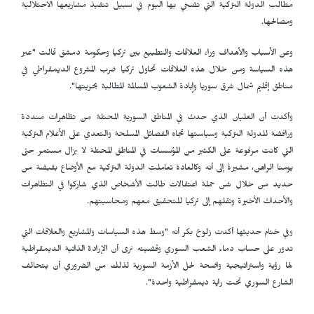
مطالب الدولة التركية التي تضحي بها اليوم في سبيل تنفيذ مشاريعها الاحتلالية
ومصالحها.
وعن الأسباب والأهداف وراء العلاقات والتطبيع بين تركيا وحكومة دمشق قالت "عبر
هذه السياسة ومن خلال هذه العلاقات تحاول تركيا ضرب المشروع الديمقراطي في
مناطق إقليم شمال شرق سوريا وإبادة الشعوب المسالمة المطالبة بحريتها".
وأكدت أن الغليان الذي حدث في المناطق السورية المحتلة من تظاهرات منددة
ورافضة للدولة التركية وسياستها تجاه الفصائل المسلحة والتعدي على الأعلام التركية
التي كانت مرفوعة على الكثير من المؤسسات في المناطق المحتلة لا يزال مستمر حتى
يومنا الراهن، مشيرةً إلى أنه وكالعادة تعاملت الدولة التركية مع الأوضاع بقبضة من
حديد من خلال شن حملة اعتقالات طالت الأشخاص الذي شاركوا في التظاهرات
والأحداث الأخيرة ونقلهم إلى تركيا للتحقيق معهم ومحاسبتهم.
وفي ختام حديثها أكدت زلوخ بكر أنه "وسط هذه السياسات والمشاريع والعلاقات التي
تدور على حساب دماء الشعب السوري وقضيته نرى أن الإرادة الذاتية الديمقراطية
لها رؤية واستراتيجية واضحة لحل الأزمة السورية لذلك من الضروري أن يتحالف
الشارع السوري تحت راية ديمقراطية واحدة".