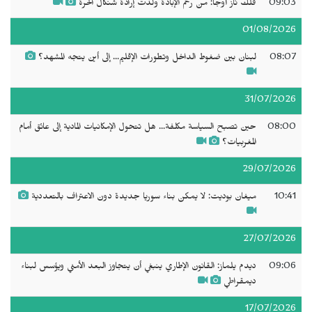
09:03
فلك ناز أوجا: من رحم الإبادة ولدت إرادة شنكال الحرة
01/08/2026
08:07
لبنان بين ضغوط الداخل وتطورات الإقليم... إلى أين يتجه المشهد؟
31/07/2026
08:00
حين تصبح السياسة مكلفة... هل تتحول الإمكانيات المادية إلى عائق أمام
المغربيات؟
29/07/2026
10:41
ميغان بوديت: لا يمكن بناء سوريا جديدة دون الاعتراف بالتعددية
27/07/2026
09:06
ديدم يلماز: القانون الإطاري ينبغي أن يتجاوز البعد الأمني ويؤسس لبناء
ديمقراطي
17/07/2026