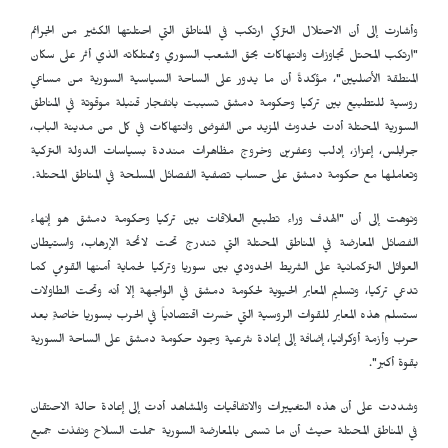
وأشارت إلى أن الاحتلال التركي ارتكب في المناطق التي احتلتها الكثير من الجرائم
"ارتكب المحتل تجاوزات وانتهاكات بحق الشعب السوري وممتلكاته الذي أثر على سكان
المنطقة الأصليين"، مؤكدةً أن ما يدور على الساحة السياسية السورية من مساعي
روسية للتطبيع بين تركيا وحكومة دمشق تسببت بانفجار قنبلة موقوتة في المناطق
السورية المحتلة أدت لحدوث المزيد من الفوضى وانتهاكات في كل من مدينة الباب،
جرابلس، إعزاز، إدلب وعفرين وخروج مظاهرات منددة بسياسات الدولة التركية
وتعاملها مع حكومة دمشق على حساب تصفية الفصائل المسلحة في المناطق المحتلة.
ونوهت إلى أن "الهدف وراء تطبيع العلاقات بين تركيا وحكومة دمشق هو إنهاء
الفصائل المعارضة في المناطق المحتلة التي تندرج تحت لائحة الإرهاب، واستيطان
العوائل التركمانية على الشريط الحدودي بين سوريا وتركيا لحماية أمنها القومي كما
تدعي تركيا، وتسليم المعابر الحيوية لحكومة دمشق في الواجهة إلا أنه وتحت الطاولات
ستسلم هذه المعابر للقوات الروسية التي خسرت اقتصادياً في الحرب بسوريا خاصةٍ بعد
حرب وأزمة أوكرانيا، إضافة إلى إعادة شرعية وجود حكومة دمشق على الساحة السورية
بقوة أكبر".
وشددت على أن هذه التغييرات والاتفاقيات والمشاهد أدت إلى إعادة حالة الاحتقان
في المناطق المحتلة حيث أن ما تسمى بالمعارضة السورية حملت السلاح ونفذت جميع