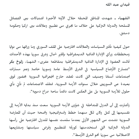
فيدان عبد الله
الشهباء ـ
شهدت المناطق المحتلة خلال الآونة الأخيرة اشتباكات بين الفصائل
المسلحة والدولة التركية على خلاف ما يجري من تطبيع وعلاقات بين تركيا وحكومة
دمشق.
حول كيفية تأثير السياسات والعلاقات الخارجية على الملف السوري وما ورائها من نوايا
ومخططات ورأي الإدارة الذاتية الديمقراطية بإقليم شمال وشرق سوريا بهذه الأحداث
قالت العضوة في الإدارة الذاتية الديمقراطية بمقاطعة عفرين- الشهباء
زلوخ بكر
"تتسارع الأوضاع السياسية في الشرق الأوسط عامةٍ وسوريا خاصةٍ وعبر مسارات
اجتماعات أستانا وجنيف التي كانت تُعقد خارج الجغرافية السورية بحضور قوى
بعيدة عن السوريين خلال سنوات الأزمة السورية، فتلك الاجتماعات لم تأتي بأي
حلول للأزمة السورية بل على العكس كانت دائماً ساحة صراع دموية".
وأشارت إلى أن الدول المتداخلة في شؤون الأزمة السورية سعت منذ بداية الأزمة إلى
تقسيمها إلى كتل وكان لكل منهما خطط واستراتيجية واضحة حيث أن المعارضة
السورية تشتت من الشهور الأولى بعدما سلمت نفسها للدول الخارجية على رأسها
الدولة التركية التي استخدمتها كورقة للتطبيع وفرض سياستها ومشاريعها
الاحتلالية من سوريا نحو الشرق الأوسط".