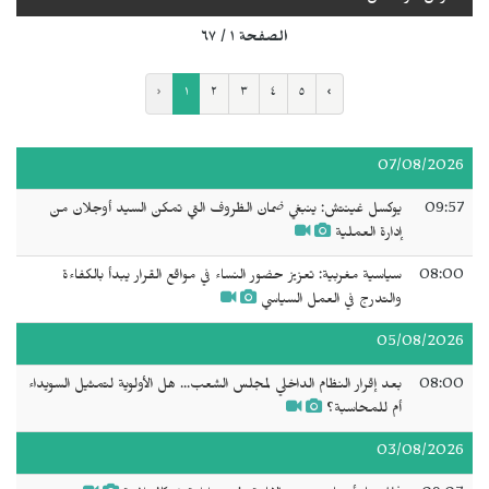
الصفحة ١ / ٦٧
‹
١
٢
٣
٤
٥
›
07/08/2026
09:57
يوكسل غينتش: ينبغي ضمان الظروف التي تمكن السيد أوجلان من
إدارة العملية
08:00
سياسية مغربية: تعزيز حضور النساء في مواقع القرار يبدأ بالكفاءة
والتدرج في العمل السياسي
05/08/2026
08:00
بعد إقرار النظام الداخلي لمجلس الشعب... هل الأولوية لتمثيل السويداء
أم للمحاسبة؟
03/08/2026