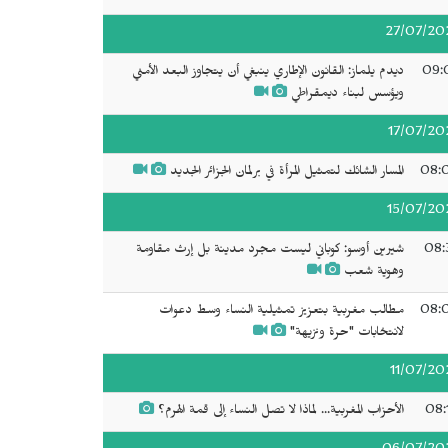
27/07/20
09:
ديدم يلماز: القانون الإطاري ينبغي أن يتجاوز البعد الأمني
ويؤسس لبناء ديمقراطي
17/07/20
08:
المسار الشائك لتمثيل المرأة في برلمان الجزائر الجديد
15/07/20
08:
شيرين أوسو: كوباني ليست مجرد مدينة بل إرث مقاومة
وهوية شعب
08:
مطالب مغربية بتعزيز تمثيلية النساء وسط دعوات
لانتخابات "حرة ونزيهة"
11/07/20
08:
الأحزاب المغربية... لماذا لا تصل النساء إلى قمة الهرم؟