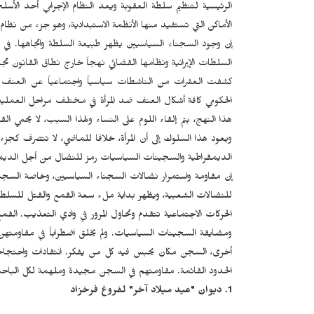
الرئيسية لتنظيم سلطة العقوبة ويعد النظام الإجرامي أحد الأ
الأماكن التي تستفيد منها الأنظمة الاستبدادية، وهو جزء من نظام 
إن وجود السجناء السياسيين يظهر طبيعة السلطة واتجاهها. في ا
السلطات الإيرانية ونظامها القضائي نهجاً خارج نطاق القانون ت
كشفت العشرات من الناشطات سياسياً واجتماعياً عن العنف ا
الحكومي كافة أشكال العنف ضد المرأة في مختلف مراحل العملية 
هذا النهج، يتم إلقاء اللوم على النساء ولهذا السبب، لا يحمي القان
ويعود هذا السلوك إلى أن المرأة، خلافا للماضي، لا تتصرف كج
الديمقراطية والسجينات السياسيات رمز للنضال من أجل الديمقر
إن مقاومة واستمرار نضالات السجناء السياسيين، وخاصة السجينا
للنضالات الشعبية، ويظهر بداية ملء سعة القمع والقتل للسلطة في 
الحركات الاجتماعية تتقدم وتحاول المرور في وادي التعذيب. ال
ومضايقة السجينات السياسيات. ولم يخلق اضطراباً في مقاومتهن و
أخرى، السجن مكان يحبس فيه كل من يفكر. انتقادات واحتجاج
الحدود القائمة. مقاومتهم في السجن مجيدة وملهمة لكل الباحثي
1. ديوان "عيد ميلاد آخر" لفروغ فرخزاد