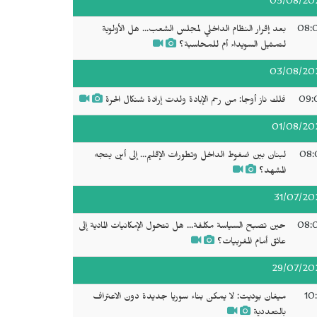
05/08/20
08:
بعد إقرار النظام الداخلي لمجلس الشعب... هل الأولوية
لتمثيل السويداء أم للمحاسبة؟
03/08/20
09:
فلك ناز أوجا: من رحم الإبادة ولدت إرادة شنكال الحرة
01/08/20
08:
لبنان بين ضغوط الداخل وتطورات الإقليم... إلى أين يتجه
المشهد؟
31/07/20
08:
حين تصبح السياسة مكلفة... هل تتحول الإمكانيات المادية إلى
عائق أمام المغربيات؟
29/07/20
10
ميغان بوديت: لا يمكن بناء سوريا جديدة دون الاعتراف
بالتعددية