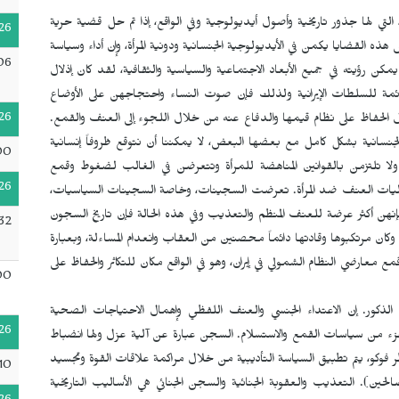
 التي لها جذور تاريخية وأصول أيديولوجية وفي الواقع، إذا تم حل قضية حرية
26
 هذه القضايا يكمن في الأيديولوجية الجنسانية ودونية المرأة، وإن أداء وسياسة
06
ا يمكن رؤيته في جميع الأبعاد الاجتماعية والسياسية والثقافية، لقد كان إذلال
ائمة للسلطات الإيرانية ولذلك فإن صوت النساء واحتجاجهن على الأوضاع
26
ل الحفاظ على نظام قيمها والدفاع عنه من خلال اللجوء إلى العنف والقمع.
الجنسانية بشكل كامل مع بعضها البعض، لا يمكننا أن نتوقع ظروفاً إنسانية
00
ة ولا تلتزمن بالقوانين المناهضة للمرأة وتتعرضن في الغالب لضغوط وقمع
26
يات العنف ضد المرأة. تعرضت السجينات، وخاصة السجينات السياسيات،
ن أكثر عرضة للعنف المنظم والتعذيب وفي هذه الحالة فإن تاريخ السجون
32
 وكان مرتكبوها وقادتها دائماً محصنين من العقاب وانعدام المساءلة، وبعبارة
ارضي النظام الشمولي في إيران، وهو في الواقع مكان للتكاثر والحفاظ على
00
الذكور. إن الاعتداء الجنسي والعنف اللفظي وإهمال الاحتياجات الصحية
26
زء من سياسات القمع والاستسلام. السجن عبارة عن آلية عزل ولها انضباط
 فوكو، يتم تطبيق السياسة التأديبية من خلال مراكمة علاقات القوة وتجسيد
10
ين). التعذيب والعقوبة الجنائية والسجن الجنائي هي الأساليب التاريخية