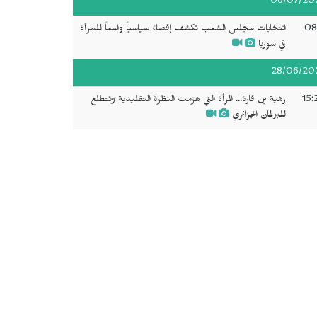
06/07/20
08
انتخابات مجلس الشعب تكشف إقصاءً سياسياً واسعاً للمرأة
في سوريا
28/06/20
15:
زهية بن قارة... المرأة التي هزمت النظرة التقليدية وتتطلع
للبرلمان الجزائري