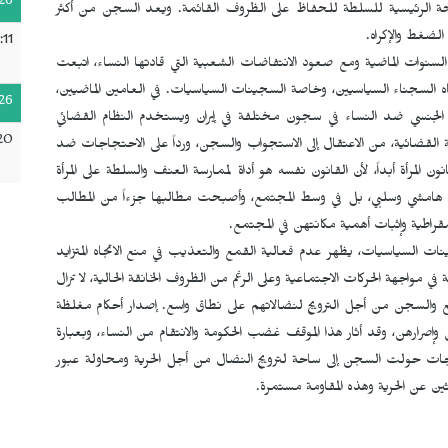
26
سلحة الرئيسية للسلطة للحفاظ على الظروف القائمة. ويعد السجن من أكثر
الضغط والإكراه.
:11
لسنوات الماضية ومع صعود الانتفاضات الشعبية التي قادتها النساء، اتبعت
جاه السجناء السياسيين، وخاصة السجينات السياسيات. في العامين الماضيين،
26
لجنسي ضد النساء في سجون مختلفة في إيران ويستخدم النظام القضائي
20
القضائية، من الاعتقال إلى الاستجواب والسجن، ورداً على الاحتجاجات ضد
ون المرأة أبداً، لأن القانون نفسه هو أداة لممارسة العنف والسلطة على المرأة
زء هامشي وسلبي، بل في وسط المجتمع، وأصبحت مطالبها جزءاً من المطالب
اطية وإثبات أهمية مكانتهن في المجتمع.
ت السياسيات، يظهر عدم فعالية القمع والتعذيب في منع الاتجاه المتزايد
مواجهة الحركات الاجتماعية وعلى الرغم من الظروف الخانقة الحالية، لا تزال
قمع والسجن من أجل الترويج لنضالاتهم على نطاق واسع. إصدار أحكام مغلظة
إصرارهن، وقد أثار هذا الموقف غضب الحكومة والانتقام من النساء، وبعبارة
ات حولت السجن إلى ساحة لترويج النضال من أجل الحرية ومحاولة عبور
ن عن الحرية وهذه المقاومة مستمرة.