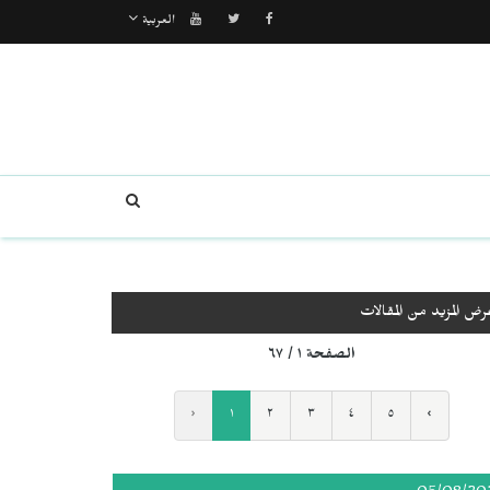
العربية
رض المزيد من المقالات
الصفحة ١ / ٦٧
‹
١
٢
٣
٤
٥
›