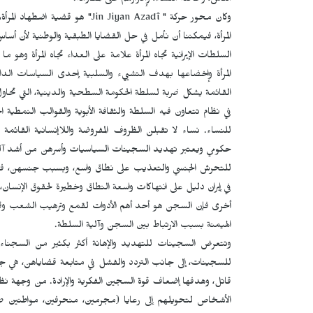
الناس، وخاصة النساء، وإصرارهم على المقاومة.
وكان محور حركة "
Jin Jiyan Azadî
" هو قضية اضطهاد المرأة،
المرأة، فيمكننا أن نأمل في حل القضايا الطبقية والوطنية لأن أساس
السلطات الإيرانية تجاه المرأة علامة على العداء تجاه المرأة وهو م
المرأة وإخضاعها بهدف التشييء والسلبية إحدى السياسات الد
القائمة يشكل ضربة لسلطة الحكومة السطحية والدينية، التي تحاو
في نظام تتعاون فيه السلطة والثقافة الأبوية والقوالب النمطية 
للنساء. نساء لا تقبلن الظروف المفروضة واللاإنسانية القائم
حكومي ويعتبر تهديد السجينات السياسيات وأسرهن من أشد آل
للتحرش الجنسي والتعذيب على نطاق واسع، وبسبب جنسهن، فإنه
في إيران دليل على انتهاكات واسعة النطاق وخطيرة لحقوق الإنسان،
أخرى فإن السجن هو أحد أهم الأدوات لقمع وترهيب الشعب وقمع مع
الهيمنة بسبب الارتباط بين السجن وآلية السلطة.
وتتعرض السجينات للتهديد والإهانة أكثر بكثير من السجناء 
للسجينات، إلى جانب التردد والفشل في متابعة قضاياهن، هي ج
قاتل، وهدفها إضعاف قوة السجين الفكرية والإرادة. من وجهة نظر
الأشخاص لتحويلهم إلى رعايا (مجرمين، منحرفين، مواطنين صالح