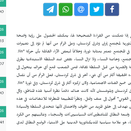
26
00
26
ي إذا تمكنت من القراءة الصحيحة لها، يمكنك الحصول على رؤية واضحة
03
ثورية لمجتمع إيران وشرق كردستان، وعلى الرغم من أنها لم تؤد إلى تغييرات
في المجتمع تعتبر بمثابة ثورة، وخلافاً لبعض الآراء القائلة بأن حركة "
Jin
26
مجتمع، وخاصة النساء، ولا تزال النساء تقفن ضد السلطة الاستبدادية بطرق
07
روضة والقسرية من قبل السلطة ثقافة، فمن الصعب قمع أي حراك يتحول إلى
 الحقيقة أكثر من أي شيء آخر في شرق كردستان، فعلى الرغم من أن نضال
26
 جميع الفئات الاجتماعية، وكان تركيزه أكثر في شرق كردستان، وفي ثورة "
Jin
كردستان وبلوشستان لأنه كانت هناك دائماً نظرة أمنية لهذه المناطق، وكل
00
لقومي" تحول إلى عنف وقتل. ونظراً للطبيعة المتطرفة للانتفاضات في هذه
ن تهدف إلى خلق المزيد من الخوف والاختناق لأنها تتحدى السلطة والسيادة
26
 واسعة النطاق للناشطين/ات السياسيين/ات والسجناء، وغالبيتهم من الكرد
:41
اء هو علامة سياسية للديكتاتورية الدينية على الاستياء الواسع النطاق لدى