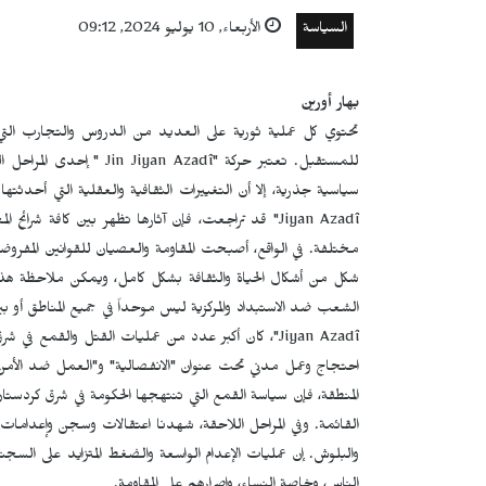
السياسة
الأربعاء, 10 يوليو 2024, 09:12
بهار أورين
تحتوي كل عملية ثورية على العديد من الدروس والتجارب الت
للمستقبل. تعتبر حركة "
Jin Jiyan Azadî
" إحدى المراحل ال
سياسية جذرية، إلا أن التغييرات الثقافية والعقلية التي أحدثتها 
Jiyan Azadî
" قد تراجعت، فإن آثارها تظهر بين كافة شرائح ال
مختلفة. في الواقع، أصبحت المقاومة والعصيان للقوانين المف
شكل من أشكال الحياة والثقافة بشكل كامل، ويمكن ملاحظة هذه
الشعب ضد الاستبداد والمركزية ليس موحداً في جميع المناطق أو بين
Jiyan Azadî
"، كان أكبر عدد من عمليات القتل والقمع في شرق 
احتجاج وعمل مدني تحت عنوان "الانفصالية" و"العمل ضد الأمن ا
المنطقة، فإن سياسة القمع التي تنتهجها الحكومة في شرق كردستا
القائمة. وفي المراحل اللاحقة، شهدنا اعتقالات وسجن وإعدامات
والبلوش. إن عمليات الإعدام الواسعة والضغط المتزايد على السجن