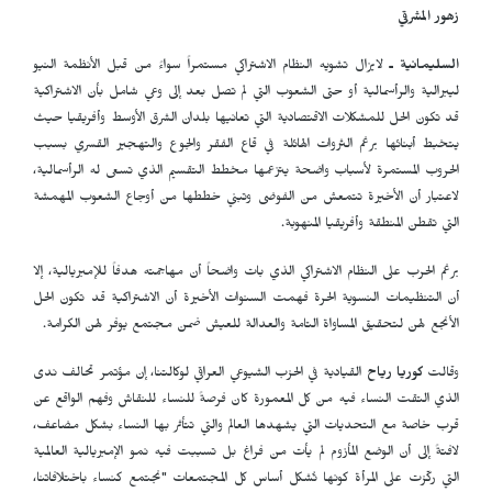
زهور المشرقي
السليمانية ـ
لايزال تشويه النظام الاشتراكي مستمراً سواءً من قبل الأنظمة النيو
ليبرالية والرأسمالية أو حتى الشعوب التي لم تصل بعد إلى وعي شامل بأن الاشتراكية
قد تكون الحل للمشكلات الاقتصادية التي تعانيها بلدان الشرق الأوسط وأفريقيا حيث
يتخبط أبنائها برغم الثروات الهائلة في قاع الفقر والجوع والتهجير القسري بسبب
الحروب المستمرة لأسباب واضحة يتزعمها مخطط التقسيم الذي تسعى له الرأسمالية،
لاعتبار أن الأخيرة تتمعش من الفوضى وتبني خططها من أوجاع الشعوب المهمشة
التي تقطن المنطقة وأفريقيا المنهوبة.
برغم الحرب على النظام الاشتراكي الذي بات واضحاً أن مهاجمته هدفاً للإمبريالية، إلا
أن التنظيمات النسوية الحرة فهمت السنوات الأخيرة أن الاشتراكية قد تكون الحل
الأنجع لهن لتحقيق المساواة التامة والعدالة للعيش ضمن مجتمع يوفر لهن الكرامة.
وقالت
كوريا رياح
القيادية في الحزب الشيوعي العراقي لوكالتنا، إن مؤتمر تحالف ندى
الذي التقت النساء فيه من كل المعمورة كان فرصةً للنساء للنقاش وفهم الواقع عن
قرب خاصة مع التحديات التي يشهدها العالم والتي تتأثر بها النساء بشكل مضاعف،
لافتةً إلى أن الوضع المأزوم لم يأت من فراغ بل تسببت فيه نمو الإمبريالية العالمية
التي ركّزت على المرأة كونها تُشكل أساس كل المجتمعات "نجتمع كنساء باختلافاتنا،