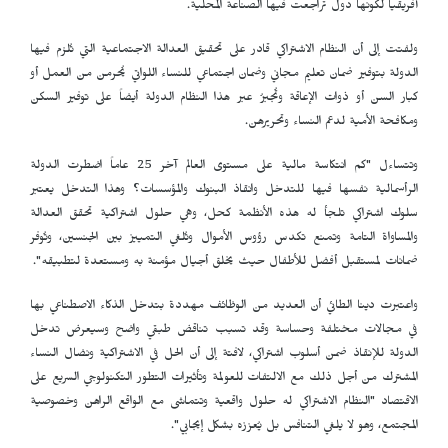
أفريقيا لكونها دول تراجعت فيها الصناعة المحلية.
ولفتت إلى أن النظام الاشتراكي قادر على تحقيق العدالة الاجتماعية التي تُلزم فيها
الدولة بتوفير ضمان تعليم مجاني وضمان اجتماعي للنساء اللواتي يُحرمن من العمل أو
كبار السن أو ذوات الإعاقة وتُجبرُ عبر هذا النظام الدولة أيضاً على توفير السكن
ومكافحة الأمية لدعم النساء وتحريرهن.
وتتساءل "كم انتكاسة مالية على مستوى العالم آخر 25 عاماً اضطرت الدولة
الرأسمالية نفسها فيها للتدخل وانقاذ البنوك والمؤسسات؟ وهذا التدخل يعتبر
سلوك اشتراكي تلجأ له هذه الأنظمة كحل، وهي حلول اشتراكية تحقق العدالة
والمساواة التامة وتمنع تكدس رؤوس الأموال وتُلغي التمييز بين الجنسين، وتُوفر
ضمانات لمستقبل أفضل للأطفال حيث يخلق أجيال مؤمنة به ومستعدة لتطبيقه".
واعتبرت دينا الطائي أن العديد من الوظائف مهددة بتدخل الذكاء الاصطناعي بها
في مجالات مختلفة وحساسة وقد تسبب تناقض طبقي واضح وسيعرض تدخل
الدولة للإنقاذ ضمن أسلوب اشتراكي، لافتة إلى أن الحل في الاشتراكية ونضال النساء
المشترك من أجل ذلك مع الالتفات للعولمة وتأثيرات التطور التكنولوجي السريع على
الاقتصاد "النظام الاشتراكي له حلول واقعية وتتماشى مع الواقع الراهن وخصوصية
المجتمع، وهو لا يلغي التنافس بل يُعززه بشكل إيجابي".