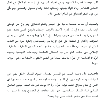
لكن توحدنا قضيتنا النسوية وتبقى الحركة اليسارية في المنطقة أو العالم هي الحل
الأساسي للخلاص ودعم المرأة وكيانها وإعطائها الثقة والدعم المعنوي والسياسي وهو يأتي
من كون الفكر الاشتراكي هو الداعم الحقيقي لها".
واعتبرت أن هناك هجمة عالمية على اليسار والفكر الاشتراكي وهو يأتي من توحش
الإمبريالية، مشيرة إلى أن الشرق الأوسط وأفريقيا يرتبطان بالوضع العالمي ويعتبر نمو
الصهيونية وما يحدث من حروب وصراعات في غزة وغيرها وهجوم داعش على بعض
الطوائف والأديان في المنطقة على غرار الإيزيديين والمسيحيين والكرد سواءً من الجانب
التركي أو غيره، مرتبطاً بنمو الإمبريالية ودفعها لنمو اليمين المتطرف والتطرف
الإسلامي من جانب آخر على يد الفصائل المسلحة والجماعات الإرهابية وصارت
الركيزة الأساسية هي المرأة بدفعها بعيداً عن النمو والتكوين واستغلالها وشن الحروب
عبرها.
وأوضحت بأن وحدة اليسار هو السبيل لضمان حقوق النساء والنأي بهن عن
الصراعات ومنع الزج بهن في الحروب واعتماد أجسادهن كدروع حرب، معتبرة أن
الأمل في نظام اشتراكي يحفظ كرامة المرأة أولاً "لا يوجد غير هذا النظام ليكون الفاصل
الأساسي لدعم النساء ومساندتهن حتى تكن فعالات في المجتمع وهو ما نسعى له
كنساء سواءً عبر مؤتمر تحالف ندى وما بعده".