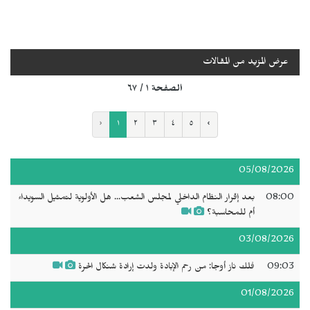
عرض المزيد من المقالات
الصفحة ١ / ٦٧
‹
١
٢
٣
٤
٥
›
05/08/2026
08:00
بعد إقرار النظام الداخلي لمجلس الشعب... هل الأولوية لتمثيل السويداء
أم للمحاسبة؟
03/08/2026
09:03
فلك ناز أوجا: من رحم الإبادة ولدت إرادة شنكال الحرة
01/08/2026