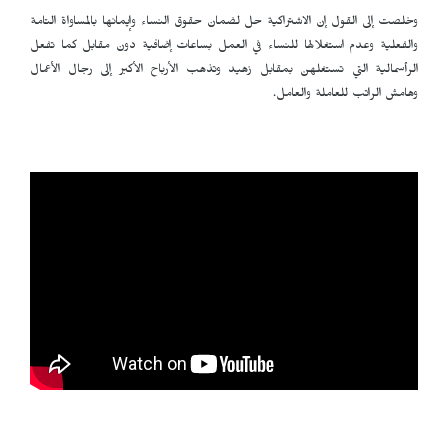
وخلصت إلى القول إن الاشتراكية حل لضمان حقوق النساء وإيمانها بالمساواة التامة
والفعلية وعدم استغلالها للنساء في العمل بساعات إضافية دون مقابل كما تفعل
الرأسمالية التي تستغلهن بمقابل زهيد وتذهب الأرباح الأكبر إلى رجال الأعمال
وهامش الراتب للعاملة والعامل.