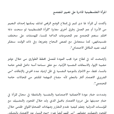
المرأة الفلسطينية قادرة على تغيير المجتمع
وأكدت أن المرأة لها دور كبير في إصلاح الوضع الراهن لذلك يمكنها إحداث التغيير
من الأسرة أو عبر العمل وطرق أخرى مغايرة "المرأة الفلسطينية لو منحت دفة
الحكم ستغير المجتمع عبر المجموعات الداعمة للنساء المهمشات على مختلف
تقسيماتهن، كما ستتعامل مع قصص النجاح وتعززها، وفي ذات الوقت ستفكر
كيف تعيد التكافل الاجتماعي".
وأوضحت أنه في قطاع غزة يجب العودة للعمل بخطط الطوارئ من خلال توفير
حقيبة الإيواء والاسعافات النفسية الأولية، مع خلق مساحة آمنة داخل المخيم خاصة
بالنساء فقط، مع الالتزام بالتوعية النفسية في ظل ازدياد عدد الجرحى والإعاقات "من
الضروري الاهتمام أكثر بالتعليم لأنه مفتاح النهضة للكثير من المجالات خاصة
المجتمعي".
وشددت ختام عودة الأخصائية الاجتماعية والنفسية والناشطة في مجال المرأة في
ختام حديثها على ضرورة الاهتمام بالجيل الذي ولد خلال الهجوم، والتشبيك مع
المؤسسات الدولية وتعلم كيفية تقديم التقارير وشهادات الضحايا اللواتي ظلمن خلال
الهجوم وانتهكت حقوقهن "من المهم أيضاً تعزيز صمود النساء عبر الاهتمام بالتمكين