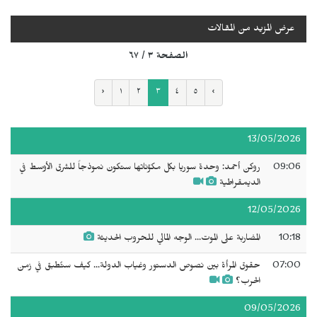
عرض المزيد من المقالات
الصفحة ٣ / ٦٧
‹
١
٢
٣
٤
٥
›
13/05/2026
09:06
روكن أحمد: وحدة سوريا بكل مكوّناتها ستكون نموذجاً للشرق الأوسط في
الديمقراطية
12/05/2026
10:18
المضاربة على الموت... الوجه المالي للحروب الحديثة
07:00
حقوق المرأة بين نصوص الدستور وغياب الدولة... كيف ستُطبق في زمن
الحرب؟
09/05/2026