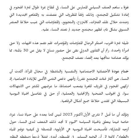
غزة ـ
ساهم العنف السياسي الممارس على النساء في قطاع غزة طوال فترة الهجوم في
إعادة تشكيل المجتمع، وذلك وفقاً للظروف التي عصفت به والمفاهيم الجديدة التي
وجدت خلال تلك الفترات، كالنزوح، والتجويع، والمفاوضات التي غيب خلالها العنصر
النسوي بشكل تام، فظهر مجتمع جديد لم تعتد النساء عليه.
طيلة فترة الحرب، احتكر الرجال المفاوضات والمؤتمرات فلم تضم هذه الجهات ولا حتى
امرأة واحدة، رغم أن القانون الدولي نصّ على حضورٍ نسائي لا يقل عن 30 بالمئة، مما
يؤكد هشاشة نتائجها بعد إقصاء نصف المجتمع.
ختام عودة
الأخصائية الاجتماعية والنفسية والناشطة في مجال المرأة، أكدت أن
النساء هنّ أكثر فئات المجتمع تضرراً، وأنهن دفعن الثمن الأقسى للإبادة الجماعية، إذ
تركهن الهجوم في ظروف قاهرة يصعب احتمالها، ما عرضهن لكثير من الانتهاكات
سواء في الجوانب الصحية والإنجابية والعملية، أو حتى في تفاصيل الحياة اليومية
البسيطة التي فقدن خلالها جميع أشكال الرفاهية.
وتؤكد أن ما قبل 7 تشرين الأول/أكتوبر 2023 ليس كما بعده على حياة نساء غزة،
خاصة فيما يتعلق بالحياة السياسة "اليوم لا تجد ذلك الشغف لدى النساء حول
أوجه المشاركة، فأصبحت الحياة اليومية هي الأولوية، المتمثلة في كيفية توفير المياه
والطعام"، لافتة إلى أن الوضع السياسي في فلسطين أبدى فشلاً ذريعاً ومنقطع النظير