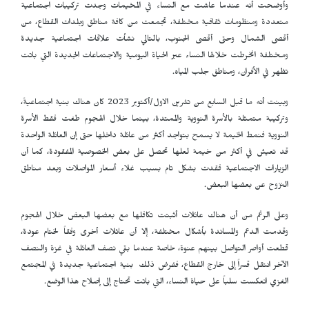
وأوضحت أنه عندما عاشت مع النساء في المخيمات وجدت تركيبات اجتماعية
متعددة ومنظومات ثقافية مختلفة، تجمعت من كافة مناطق وبلدات القطاع، من
أقصى الشمال وحتى أقصى الجنوب، بالتالي نشأت علاقات اجتماعية جديدة
ومختلفة انخرطت خلالها النساء عبر الحياة اليومية والاجتماعات الجديدة التي باتت
تظهر في الأفران، ومناطق جلب المياه.
وبينت أنه ما قبل السابع من تشرين الاول/أكتوبر 2023 كان هناك بنية اجتماعيةً،
وتركيبة متمثلة بالأسرة النووية والممتدة، بينما خلال الهجوم طغت فقط الأسرة
النووية فنمط الخيمة لا يسمح بتواجد أكثر من عائلة داخلها حتى إن العائلة الواحدة
قد تعيش في أكثر من خيمة لعلها تحصل على بعض الخصوصية المفقودة، كما أن
الزيارات الاجتماعية فقدت بشكل تام بسبب غلاء أسعار المواصلات وبعد مناطق
النزوح عن بعضها البعض.
وعلى الرغم من أن هناك عائلات أثبتت تكافلها مع بعضها البعض خلال الهجوم
وقدمت الدعم والمساندة بأشكال مختلفة، إلا أن عائلات أخرى وفقاً لختام عودة،
قطعت أواصر التواصل بينهم عنوة، خاصة عندما بقي نصف العائلة في غزة والنصف
الآخر انتقل قسراً إلى خارج القطاع، ففرض ذلك بنية اجتماعية جديدة في المجتمع
الغزي انعكست سلباً على حياة النساء، التي باتت تحتاج إلى إصلاح هذا الوضع.