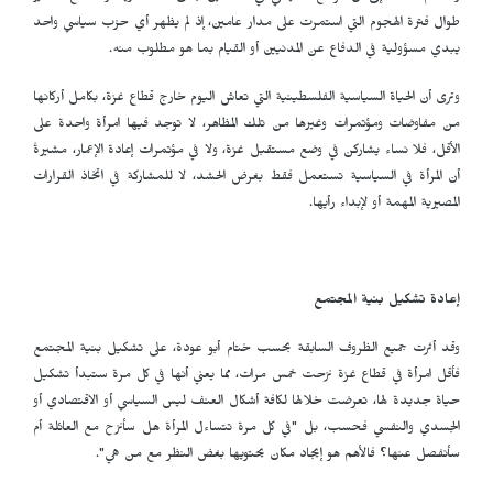
طوال فترة الهجوم التي استمرت على مدار عامين، إذ لم يظهر أي حزب سياسي واحد
يبدي مسؤولية في الدفاع عن المدنيين أو القيام بما هو مطلوب منه.
وترى أن الحياة السياسية الفلسطينية التي تعاش اليوم خارج قطاع غزة، بكامل أركانها
من مفاوضات ومؤتمرات وغيرها من تلك المظاهر، لا توجد فيها امرأة واحدة على
الأقل، فلا نساء يشاركن في وضع مستقبل غزة، ولا في مؤتمرات إعادة الإعمار، مشيرةً
أن المرأة في السياسية تستعمل فقط بغرض الحشد، لا للمشاركة في اتخاذ القرارات
المصيرية المهمة أو لإبداء رأيها.
إعادة تشكيل بنية المجتمع
وقد أثرت جميع الظروف السابقة بحسب ختام أبو عودة، على تشكيل بنية المجتمع
فأقل امرأة في قطاع غزة نزحت خمس مرات، مما يعني أنها في كل مرة ستبدأ تشكيل
حياة جديدة لها، تعرضت خلالها لكافة أشكال العنف ليس السياسي أو الاقتصادي أو
الجسدي والنفسي فحسب، بل "في كل مرة تتساءل المرأة هل سأنزح مع العائلة أم
سأنفصل عنها؟ فالأهم هو إيجاد مكان يحتويها بغض النظر مع من هي".