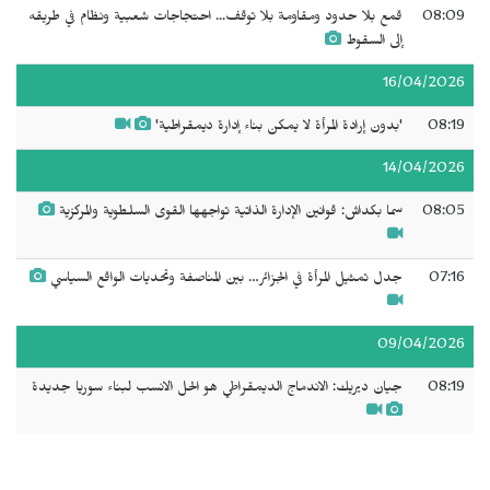
08:09
قمع بلا حدود ومقاومة بلا توقف... احتجاجات شعبية ونظام في طريقه
إلى السقوط
16/04/2026
08:19
'بدون إرادة المرأة لا يمكن بناء إدارة ديمقراطية'
14/04/2026
08:05
سما بكداش: قوانين الإدارة الذاتية تواجهها القوى السلطوية والمركزية
07:16
جدل تمثيل المرأة في الجزائر… بين المناصفة وتحديات الواقع السياسي
09/04/2026
08:19
جيان ديريك: الاندماج الديمقراطي هو الحل الانسب لبناء سوريا جديدة