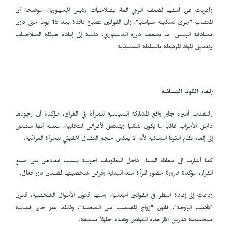
وأعربت عن أسفها لضعف الوعي العام بصلاحيات رئيس الجمهورية، موضحة أن
المنصب "جرى تسكينه سياسياً"، وأن القوانين تصبح نافذة بعد 15 يوماً حتى دون
مصادقة الرئيس، ما يضعف دوره الدستوري، داعية إلى إعادة هيكلة الصلاحيات
وتعديل المواد المرتبطة بالسلطة التنفيذية.
إلغاء الكوتا النسائية
وانتقدت أميرة جابر واقع المشاركة السياسية للمرأة في العراق، مؤكدة أن وجودها
داخل الأحزاب غالباً ما يكون شكلياً ويُستغل لأغراض انتخابية، معلنة أنها ستسعى
إلى إلغاء نظام الكوتا النسائية لأنه لا يعكس حجم النضال الحقيقي للمرأة العراقية.
كما أشارت إلى معاناة النساء داخل المنظومات الحزبية بسبب إبعادهن عن صنع
القرار، مؤكدة ضرورة حضور المرأة منذ البداية وفرض شخصيتها لضمان دور فعّال.
ودعت إلى إعادة النظر في القوانين الجدلية، ومنها قانون الأحوال الشخصية، قانون
"تأديب الزوجة"، قانون "زواج المغتصب من الضحية"، وذلك عبر لجان قضائية
متخصصة تدرس آثار هذه القوانين وتقدم حلولاً منصفة.