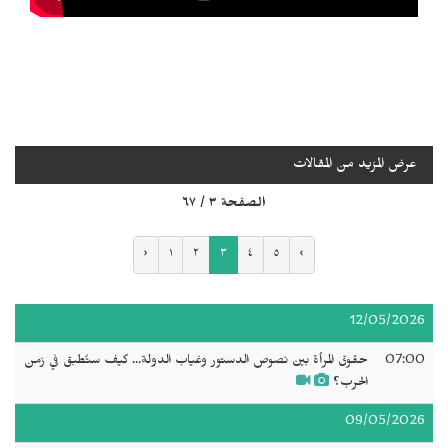
عرض المزيد من المقالات
الصفحة ٣ / ٦٧
‹
١
٢
٣
٤
٥
›
12/05/2026
07:00
حقوق المرأة بين نصوص الدستور وغياب الدولة... كيف ستُطبق في زمن
الحرب؟
09/05/2026