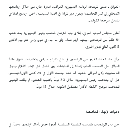
العراق ـ
تسعى المرشحة لرئاسة الجمهورية العراقية، أميرة جابر، من خلال برنامجها
الانتخابي إلى كسر المحاصصة وتعزيز دور المرأة في الحياة السياسية، ضمن برنامج إصلاحي
يشمل مراجعة القوانين.
أعلن مجلس النواب العراقي، إغلاق باب الترشح لمنصب رئيس الجمهورية بعد تلقيه
81 طلباً من المرشحين، بينهم أربع نساء، وفق ما جاء في بيان رسمي نشر يوم الاثنين
5 كانون الثاني/يناير الجاري.
ويأتي هذا العدد الكبير من المرشحين في ظل تشرذم سياسي وتعقيدات تعوق عادةً
التوافق على المناصب العليا، إضافة إلى المناوشات بين الكتل التي تؤخر الالتزام بالمهل
الدستورية، وكان البرلمان الجديد قد عقد جلسته الأولى في 29 كانون الأول/ديسمبر،
على أن ينتخب رئيس الجمهورية خلال 30 يوماً بأغلبية الثلثين، ثم يكلف الرئيس
المنتخب مرشح "الكتلة الأكبر" بتشكيل الحكومة خلال 15 يوماً.
دعوات لإنهاء المحاصصة
ومن بين المرشحين، تقدمت الناشطة السياسية
أميرة جابر
بأوراق ترشحها رسمياً، في