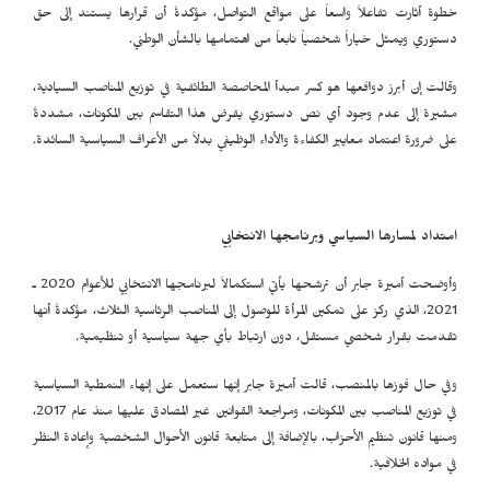
خطوة أثارت تفاعلاً واسعاً على مواقع التواصل، مؤكدةً أن قرارها يستند إلى حق
دستوري ويمثل خياراً شخصياً نابعاً من اهتمامها بالشأن الوطني.
وقالت إن أبرز دوافعها هو كسر مبدأ المحاصصة الطائفية في توزيع المناصب السيادية،
مشيرة إلى عدم وجود أي نص دستوري يفرض هذا التقاسم بين المكونات، مشددةً
على ضرورة اعتماد معايير الكفاءة والأداء الوظيفي بدلاً من الأعراف السياسية السائدة.
امتداد لمسارها السياسي وبرنامجها الانتخابي
وأوضحت أميرة جابر أن ترشحها يأتي استكمالاً لبرنامجها الانتخابي للأعوام 2020 ـ
2021، الذي ركز على تمكين المرأة للوصول إلى المناصب الرئاسية الثلاث، مؤكدةً أنها
تقدمت بقرار شخصي مستقل، دون ارتباط بأي جهة سياسية أو تنظيمية.
وفي حال فوزها بالمنصب، قالت أميرة جابر إنها ستعمل على إنهاء النمطية السياسية
في توزيع المناصب بين المكونات، ومراجعة القوانين غير المصادق عليها منذ عام 2017،
ومنها قانون تنظيم الأحزاب، بالإضافة إلى متابعة قانون الأحوال الشخصية وإعادة النظر
في مواده الخلافية.